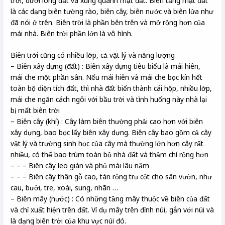
trời, dưới lòng đất và xung quanh mặt đất. Biên tầng mặt đất
là các dạng biên tường rào, biên cây, biên nước và biên lửa như
đã nói ở trên. Biên trời là phần bên trên và mở rộng hơn của
mái nhà. Biên trời phần lớn là vô hình.
Biên trời cũng có nhiều lớp, cả vật lý và năng lượng
– Biên xây dựng (đất) : Biên xây dựng tiêu biểu là mái hiên,
mái che một phần sân. Nếu mái hiên và mái che bọc kín hết
toàn bộ diện tích đất, thì nhà đất biến thành cái hộp, nhiều lớp,
mái che ngăn cách ngôi với bầu trời và tình huống này nhà lại
bị mất biên trời
– Biên cây (khí) : Cây làm biên thường phải cao hơn với biên
xây dựng, bao bọc lấy biên xây dựng. Biên cây bao gồm cả cây
vật lý và trường sinh học của cây mà thường lớn hơn cây rất
nhiều, có thể bao trùm toàn bộ nhà đất và thậm chí rộng hơn
– – – Biên cây leo giàn và phủ mái lâu năm
– – – Biên cây thân gỗ cao, tán rộng trụ cột cho sân vườn, như
cau, bưởi, tre, xoài, sung, nhãn …
– Biên mây (nước) : Có những tầng mây thuộc về biên của đất
và chỉ xuất hiện trên đất. Ví dụ mây trên đỉnh núi, gắn với núi và
là dạng biên trời của khu vực núi đó.