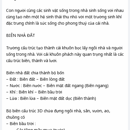
Con người cùng các sinh vật sống trong nhà sinh sống với nhau
cùng tạo nên một hệ sinh thái thu nhỏ với một trường sinh khí
đặc trưng chính là sức sống cho phong thuỷ của cái nhà.
BIÊN NHÀ ĐẤT
Trường cấu trúc tạo thành cái khuôn bọc lấy ngôi nhà và người
sống trong nhà. Với cái khuôn phách này quan trọng nhất là các
cấu trúc biên, thành và lưới.
Biên nhà đất chia thành bộ bốn
– Đất : Biên đất – Biên lòng đất
– Nước : Biên nước – Biên mặt đất ngang (Biên ngang)
– Khí : Biên khí – Biên bầu trời
– Lửa : Biên lửa – Biên mặt đất dọc (Biên thành)
Bộ biên cấu trúc 3D chứa đựng ngôi nhà, sân, vườn, ao,
chuồng có
– Biên bầu trời :
– – – Các tầng mây mưa (nước)