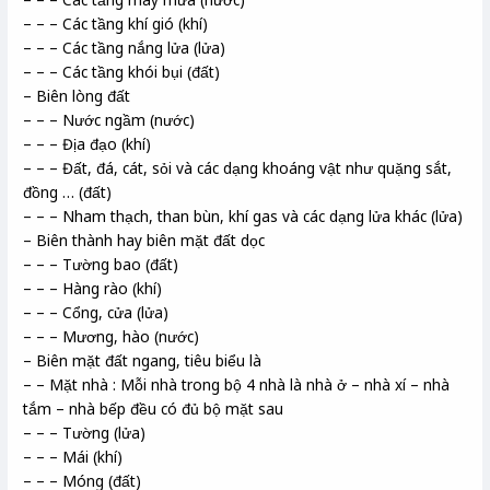
– – – Các tầng khí gió (khí)
– – – Các tầng nắng lửa (lửa)
– – – Các tầng khói bụi (đất)
– Biên lòng đất
– – – Nước ngầm (nước)
– – – Địa đạo (khí)
– – – Đất, đá, cát, sỏi và các dạng khoáng vật như quặng sắt,
đồng … (đất)
– – – Nham thạch, than bùn, khí gas và các dạng lửa khác (lửa)
– Biên thành hay biên mặt đất dọc
– – – Tường bao (đất)
– – – Hàng rào (khí)
– – – Cổng, cửa (lửa)
– – – Mương, hào (nước)
– Biên mặt đất ngang, tiêu biểu là
– – Mặt nhà : Mỗi nhà trong bộ 4 nhà là nhà ở – nhà xí – nhà
tắm – nhà bếp đều có đủ bộ mặt sau
– – – Tường (lửa)
– – – Mái (khí)
– – – Móng (đất)