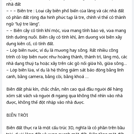
nhà đất
– – – Biên tre : Loại cây biên phổ biến của làng và các nhà đất
có phần đất rộng địa hinh phức tạp là tre, chính vì thế có thành
ngữ “luỹ tre làng”.
– – Biên cây có tính khí mộc, vừa mang tính bảo vệ, vừa mang
tính dưỡng nuôi. Biên cây có tính khí, âm dương với biên xây
dựng kiên cố, có tính đất.
– Lớp biên nước, ví dụ là mương hay sông. Rất nhiều công
trình có lớp biên nước như hoàng thành, thành trì, lăng mộ, các
nhà dạng thuỷ tạ hoặc xây trên các gò nổi giữa hồ, giữa sông…
– Lớp biên lửa, ví dụ là hệ thống giám sát báo động bằng lính
canh, bằng camera, bằng còi, bằng khoá …
Biên đất phải kín, chắc chắn, nên cao quá đầu người để hàng
xóm sát vách và người đi ngang qua không thể nhìn vào nhà
được, không thể đột nhập vào nhà được.
BIÊN TRỜI
Biên đất thực ra là một cấu trúc 3D, nghĩa là có phần trên bầu