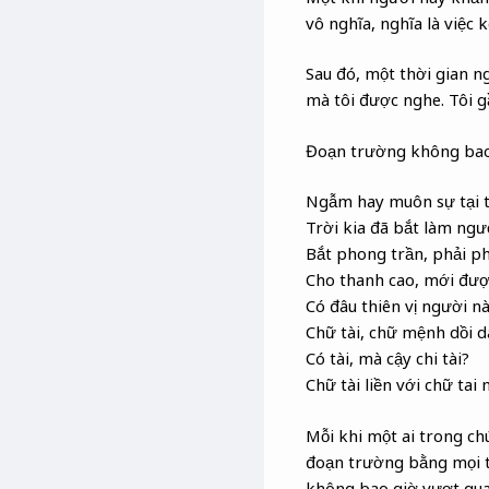
vô nghĩa, nghĩa là việc 
Sau đó, một thời gian n
mà tôi được nghe. Tôi g
Đoạn trường không bao g
Ngẫm hay muôn sự tại t
Trời kia đã bắt làm ngư
Bắt phong trần, phải p
Cho thanh cao, mới đượ
Có đâu thiên vị người nà
Chữ tài, chữ mệnh dồi dà
Có tài, mà cậy chi tài?
Chữ tài liền với chữ tai 
Mỗi khi một ai trong ch
đoạn trường bằng mọi tà
không bao giờ vượt qu