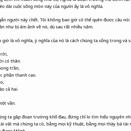
kéo dài cuộc sống mòn này của người ấy là vô nghĩa.
gắn người này chết. Tôi không bao giờ có thể quên được câu nói 
ần như bị ám ảnh về nó, dù sau rất nhiều năm.
iờ là vô nghĩa, ý nghĩa của nó là cách chúng ta sống trong và 
rời,
ời có thân.
hong trần,
c phần thanh cao.
o,
o cả hai.
một vần.
úng ta gặp đoạn trường khổ đau, đứng chỉ lo tìm hiểu nguyên nh
i vật mà chúng ta có, bằng mọi kỹ thuật, bằng mọi thày bà tài n
a được Mệnh.