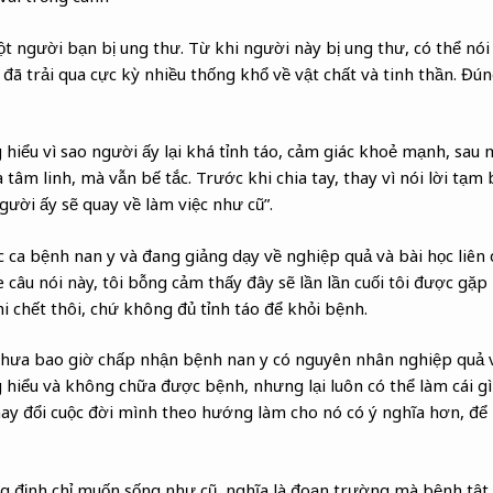
t người bạn bị ung thư. Từ khi người này bị ung thư, có thể nói
 đã trải qua cực kỳ nhiều thống khổ về vật chất và tinh thần. Đ
 hiểu vì sao người ấy lại khá tỉnh táo, cảm giác khoẻ mạnh, sau 
 tâm linh, mà vẫn bế tắc. Trước khi chia tay, thay vì nói lời tạm 
ười ấy sẽ quay về làm việc như cũ”.
c ca bệnh nan y và đang giảng dạy về nghiệp quả và bài học liên
câu nói này, tôi bỗng cảm thấy đây sẽ lần lần cuối tôi được gặp 
hi chết thôi, chứ không đủ tỉnh táo để khỏi bệnh.
ưa bao giờ chấp nhận bệnh nan y có nguyên nhân nghiệp quả v
hiểu và không chữa được bệnh, nhưng lại luôn có thể làm cái gì 
ay đổi cuộc đời mình theo hướng làm cho nó có ý nghĩa hơn, để n
 định chỉ muốn sống như cũ, nghĩa là đoạn trường mà bệnh tật 