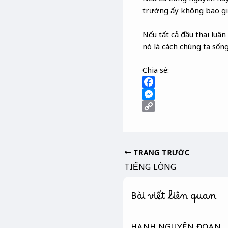
trường ấy không bao giờ
Nếu tất cả đầu thai luân
nó là cách chúng ta sốn
Chia sẻ:
F
a
M
c
e
C
e
s
o
b
s
p
TRANG TRƯỚC
o
e
y
TIẾNG LÒNG
o
n
L
k
g
i
e
n
Bài viết liên quan
r
k