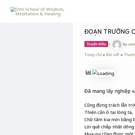
Skip
Post
to
navigation
content
ĐOẠN TRƯỜNG CÓ
Truyện Kiều
|
By
omi
Trang chủ
Bài viết
Thanh
Đã mang lấy nghiệp v
Cũng đừng trách lẫn trời
Thiện căn ở tại lòng ta,
Chữ tâm kia mới bằng ba
Lời quê chắp nhặt dông 
Mua vui cũng được một 