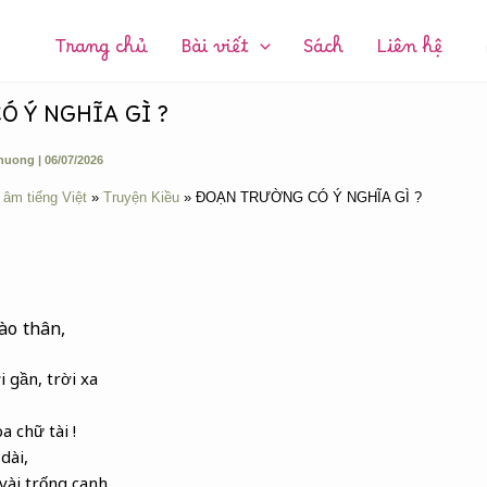
CHUYÊN
MỤC:
Trang chủ
Bài viết
Sách
Liên hệ
 Ý NGHĨA GÌ ?
huong
|
06/07/2026
 âm tiếng Việt
Truyện Kiều
ĐOẠN TRƯỜNG CÓ Ý NGHĨA GÌ ?
ào thân,
 gần, trời xa
 chữ tài !
dài,
vài trống canh