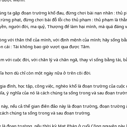
úng ta gặp đoạn trường khổ đau, đừng chơi bài nạn nhân : thủ p
trừng phạt, đừng chơi bài đỗ lỗi cho thủ phạm : thủ phạm là thằ
uyền, người đời, ma quỷ, Thượng đế làm hại mình, mà quá đáng v
ng với thân thể của mình, với định mệnh của mình; hãy sống bằ
on cái : Tài không bao giờ vượt qua được Tâm.
 với cuộc đời, với chân lý và chân ngã, thay vì sống bằng tài, 
ĩa hơn dù chỉ còn một ngày nữa ở trên cõi đời.
 gia đình, học tập, công việc, nghèo khổ là đoạn trường của cuộc
ĩa, ý nghĩa của nó là cách chúng ta sống trong và sau đoạn trườ
 này, nếu cả thế gian điên đảo này là đoạn trường, đoạn trường 
à cách chúng ta sống trong và sau đoạn trường.
 là đoạn trường, nếu thời kỳ Mạt Pháp ở cuối Công nguyên này 