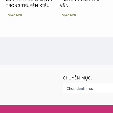
BÀN VỀ THÂN & MỆNH
TRUYỆN KIỀU : THUÝ
TRONG TRUYỆN KIỀU
VÂN
Truyện Kiều
Truyện Kiều
CHUYÊN MỤC: