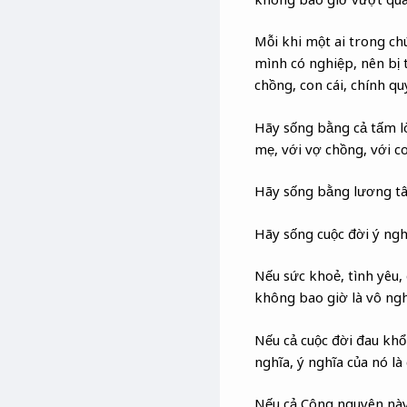
Mỗi khi một ai trong ch
mình có nghiệp, nên bị 
chồng, con cái, chính q
Hãy sống bằng cả tấm lò
mẹ, với vợ chồng, với c
Hãy sống bằng lương tâm
Hãy sống cuộc đời ý ngh
Nếu sức khoẻ, tình yêu,
không bao giờ là vô ngh
Nếu cả cuộc đời đau khổ
nghĩa, ý nghĩa của nó l
Nếu cả Công nguyên này