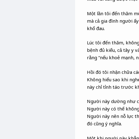
Một lần tôi đến thăm mộ
mà cả gia đình người ấy
khổ đau.
Lúc tôi đến thăm, không
bệnh đủ kiểu, cả tây y và
rằng “nếu khoẻ mạnh, ng
Hồi đó tôi nhận chữa cá
Không hiểu sao khi nghe 
này chỉ tỉnh táo trước k
Người này dường như ch
Người này có thể không 
Người này nên nỗ lực th
đó cũng ý nghĩa.
Một khi người này khẳng