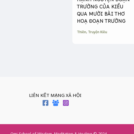
HẠNH NGUYỆN ĐOẠN
TRƯỜNG CỦA KIỀU
QUA MƯỜI BÀI THƠ
HOẠ ĐOẠN TRƯỜNG
Thiền
,
Truyện Kiều
LIÊN KẾT MẠNG XÃ HỘI
Omi School of Wisdom, Meditation & Healing © 2024