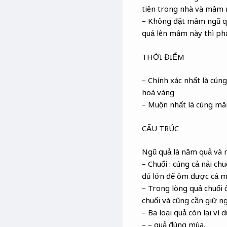
tiên trong nhà và mâm n
– Không đặt mâm ngũ quả
quả lên mâm này thì phả
THỜI ĐIỂM
– Chính xác nhất là cú
hoá vàng
– Muộn nhất là cúng mâ
CẤU TRÚC
Ngũ quả là năm quả và 
– Chuối : cúng cả nải ch
đủ lớn để ôm được cả mâ
– Trong lòng quả chuối 
chuối và cũng cần giữ ng
– Ba loại quả còn lại ví 
– – quả đúng mùa,