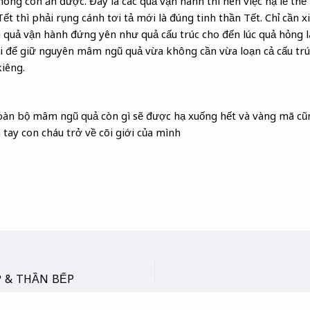
hông còn ăn được. Đây là các quả vận hành thì nên việc hạ lễ thế
t thì phải rụng cánh tơi tả mới là đúng tinh thần Tết. Chỉ cần x
n quả vận hành đứng yên như quả cấu trúc cho đến lúc quả hỏng
i để giữ nguyên mâm ngũ quả vừa không cần vừa loạn cả cấu trú
iêng.
oàn bộ mâm ngũ quả còn gì sẽ được hạ xuống hết và vàng mã cũ
 tay con cháu trở về cõi giới của mình
P & THẦN BẾP