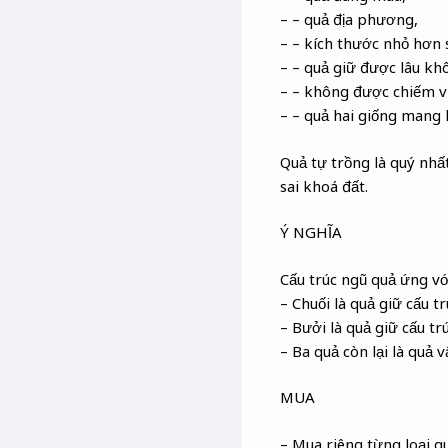
– – quả địa phương,
– – kích thước nhỏ hơn 
– – quả giữ được lâu kh
– – không được chiếm vị
– – quả hai giống mang ha
Quả tự trồng là quý nh
sai khoá đất.
Ý NGHĨA
Cấu trúc ngũ quả ứng vớ
– Chuối là quả giữ cấu t
– Bưởi là quả giữ cấu t
– Ba quả còn lại là quả
MUA
– Mua riêng từng loại 