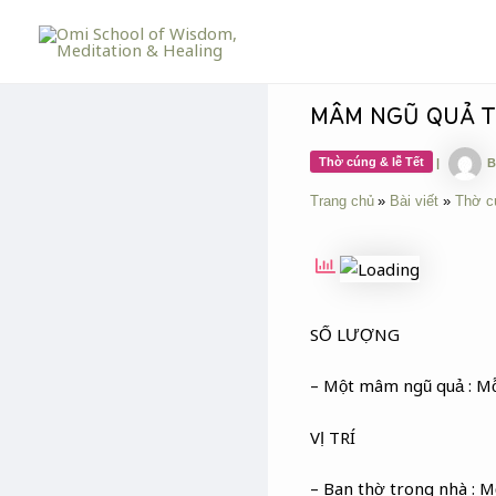
Skip
Post
to
navigation
content
MÂM NGŨ QUẢ T
Thờ cúng & lễ Tết
|
B
Trang chủ
Bài viết
Thờ c
SỐ LƯỢNG
– Một mâm ngũ quả : Mỗ
VỊ TRÍ
– Ban thờ trong nhà : M