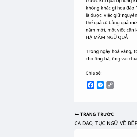
trước khi quả bị hỏng k
không khác gì hoa đào Tế
là được. Việc giữ nguyê
thế quả cũ bằng quả mớ
năm mới, một việc cần k
HẠ MÂM NGŨ QUẢ
Trong ngày hoá vàng, t
cho ông bà, ông vai chia
Chia sẻ:
F
M
C
a
e
o
c
s
p
e
s
y
b
e
L
TRANG TRƯỚC
o
n
i
CA DAO, TỤC NGỮ VỀ BẾ
o
g
n
k
e
k