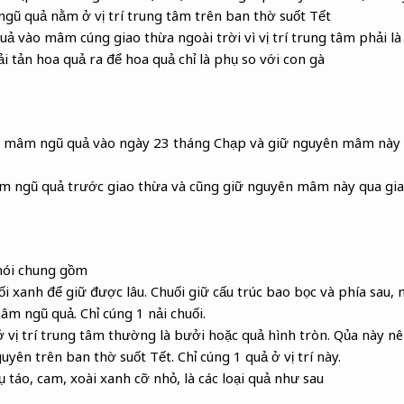
gũ quả nằm ở vị trí trung tâm trên ban thờ suốt Tết
 vào mâm cúng giao thừa ngoài trời vì vị trí trung tâm phải là 
i tản hoa quả ra để hoa quả chỉ là phụ so với con gà
ng mâm ngũ quả vào ngày 23 tháng Chạp và giữ nguyên mâm này q
m ngũ quả trước giao thừa và cũng giữ nguyên mâm này qua gia
nói chung gồm
uối xanh để giữ được lâu. Chuối giữ cấu trúc bao bọc và phía sau, 
m ngũ quả. Chỉ cúng 1 nải chuối.
ở vị trí trung tâm thường là bưởi hoặc quả hình tròn. Qủa này nê
uyên trên ban thờ suốt Tết. Chỉ cúng 1 quả ở vị trí này.
dụ táo, cam, xoài xanh cỡ nhỏ, là các loại quả như sau