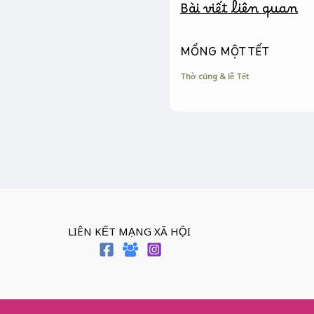
Bài viết liên quan
r
MỒNG MỘT TẾT
Thờ cúng & lễ Tết
LIÊN KẾT MẠNG XÃ HỘI