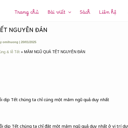
CHUYÊN
MỤC:
Trang chủ
Bài viết
Sách
Liên hệ
ẾT NGUYÊN ĐÁN
y
omihuong
|
20/01/2025
úng & lễ Tết
MÂM NGŨ QUẢ TẾT NGUYÊN ĐÁN
i dịp Tết chúng ta chỉ cúng một mâm ngũ quả duy nhất
ỗi dịp Tết chúng ta chỉ đặt một mâm ngũ quả duy nhất ở vị trí du