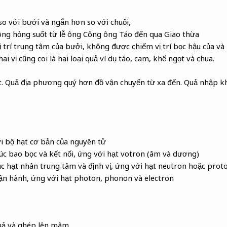
so với bưởi và ngắn hơn so với chuối,
ông hỏng suốt từ lễ ông Công ông Táo đến qua Giao thừa
 trí trung tâm của bưởi, không được chiếm vị trí bọc hậu của và 
i vị cũng coi là hai loại quả ví dụ táo, cam, khế ngọt và chua.
ất. Quả địa phương quý hơn đồ vận chuyển từ xa đến. Quả nhập 
i bộ hạt cơ bản của nguyên tử
rúc bao bọc và kết nối, ứng với hạt votron (âm và dương)
rúc hạt nhân trung tâm và định vị, ứng với hạt neutron hoặc prot
 vận hành, ứng với hạt photon, phonon và electron
quả và ghép lên mâm