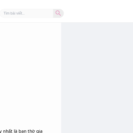
Search Button
Search
for:
y nhất là ban thờ gia