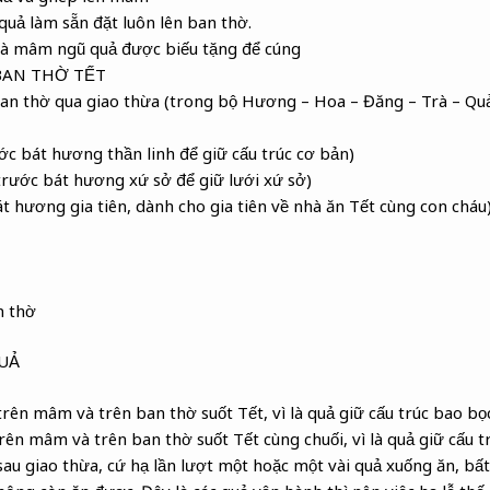
ả làm sẵn đặt luôn lên ban thờ.
à mâm ngũ quả được biếu tặng để cúng
BAN THỜ TẾT
an thờ qua giao thừa (trong bộ Hương – Hoa – Đăng – Trà – Quả
c bát hương thần linh để giữ cấu trúc cơ bản)
rước bát hương xứ sở để giữ lưới xứ sở)
t hương gia tiên, dành cho gia tiên về nhà ăn Tết cùng con cháu
n thờ
UẢ
trên mâm và trên ban thờ suốt Tết, vì là quả giữ cấu trúc bao bọ
rên mâm và trên ban thờ suốt Tết cùng chuối, vì là quả giữ cấu t
ì sau giao thừa, cứ hạ lần lượt một hoặc một vài quả xuống ăn, b