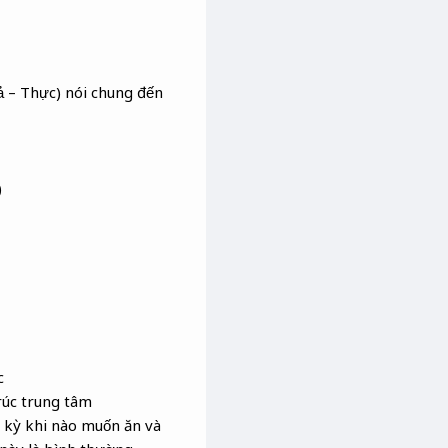
 – Thực) nói chung đến
)
c
rúc trung tâm
ất kỳ khi nào muốn ăn và