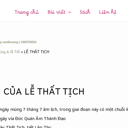
CHUYÊN
MỤC:
Trang chủ
Bài viết
Sách
Liên hệ
y
omihuong
|
10/07/2024
úng & lễ Tết
LỄ THẤT TỊCH
 CỦA LỄ THẤT TỊCH
 ngày mùng 7 tháng 7 âm lịch, trong giai đoạn này có một chuỗi l
 ngày vía Đức Quán Âm Thành Đạo
ày Thất Tịch, tiết Lập Thu