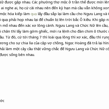
ữ được gặp nhau. Các phường thợ mộc ở trần thế được mời lên t
ai nghe ai, họ cứ cãi nhau nên đến kỳ hạn mà cầu vẫn không xo
 mộc hóa kiếp làm
quạ
lấy đầu sắp lại làm cầu cho Ngưu Lang và
ài quạ phải họp nhau lại để chuẩn bị lên trời bắc Ô kiều. Khi gặp 
ắn mổ nhau đến xác xơ lông cánh. Ngưu Lang và Chức Nữ lên cầu
 chân thì lấy làm gớm ghiếc, mới ra lệnh cho đàn chim ô thước m
ầu. Từ đó, cứ tới tháng 7 thì loài quạ lông thì xơ xác, đầu thì rụn
ương cho sự chia lìa của cặp vợ chồng, Ngọc Hoàng đã trả lại hì
hải làm một cây cầu thật vững chắc để Ngưu Lang và Chức Nữ có
được sống bên nhau.
ước