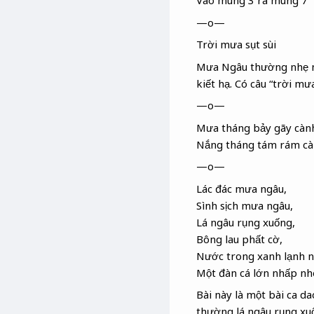
Vào mùng 3 ra mùng 7
—o—
Trời mưa sụt sùi
Mưa Ngâu thường nhẹ nh
kiết hạ. Có câu “trời mư
—o—
Mưa tháng bảy gãy càn
Nắng tháng tám rám cà
—o—
Lác đác mưa ngâu,
Sình sịch mưa ngâu,
Lá ngâu
rụng xuống,
Bông lau phất cờ,
Nước trong xanh lạnh n
Một đàn cá lớn nhấp nh
Bài này là một bài ca 
thường lá ngâu rụng xu