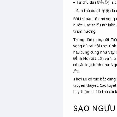
– Tự thù du (食茱萸) là 
– San thù du (山茱萸) là 
Bài trí bàn tế nhỏ vọng
nước. Các thiếu nữ luồn 
trầm hương.
Trong dân gian, tiết Tiể
vọng đủ tài nội trợ, tì
hậu cung cũng như vậy
ĐÌnh Hổ (范廷琥) và “nữ
có các loại bính như N
片),..
Thời Lê có tục bắt cung 
truyền thuyết. Các tuyệt
hay thậm chí là thả cái
SAO NGƯU