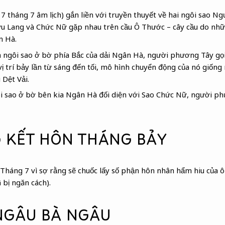
 7 tháng 7 âm lịch) gắn liền với truyền thuyết về hai ngôi sao N
u Lang và Chức Nữ gặp nhau trên cầu Ô Thước – cây cầu do nhữ
n Hà.
a ngôi sao ở bờ phía Bắc của dải Ngân Hà, người phương Tây gọ
vị trí bảy lần từ sáng đến tối, mô hình chuyển động của nó giống 
 Dệt Vải.
 sao ở bờ bên kia Ngân Hà đối diện với Sao Chức Nữ, người ph
 KẾT HÔN THÁNG BẢY
 Tháng 7 vì sợ rằng sẽ chuốc lấy số phận hôn nhân hẩm hiu của
 bị ngăn cách).
NGÂU BÀ NGÂU