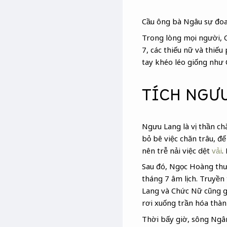
Cầu ông bà Ngâu sự đoan
Trong lòng mọi người, C
7, các thiếu nữ và thiế
tay khéo léo giống như
TÍCH NGƯ
Ngưu Lang là vị thần ch
bỏ bê việc chăn trâu, đ
nên trễ nải việc dệt
vải
.
Sau đó, Ngọc Hoàng thư
tháng 7 âm lịch. Truyền
Lang và Chức Nữ cũng g
rơi xuống trần hóa thàn
Thời bấy giờ, sông Ngâ