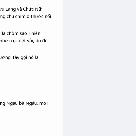
gưu Lang và Chức Nữ.
ng chú chim ô thước nối
i là chòm sao Thiên
như trục dệt vải, do đó
ương Tây gọi nó là
 ông Ngâu bà Ngâu, mới