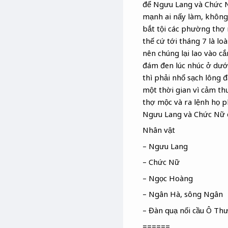
để Ngưu Lang và Chức N
mạnh ai nấy làm, không 
bắt tội các phường thợ
thế cứ tới tháng 7 là lo
nên chúng lại lao vào c
đám đen lúc nhúc ở dưới
thì phải nhổ sạch lông đ
một thời gian vì cảm th
thợ mộc và ra lệnh họ p
Ngưu Lang và Chức Nữ 
Nhân vật
– Ngưu Lang
– Chức Nữ
– Ngọc Hoàng
– Ngân Hà, sông Ngân
– Đàn quạ nối cầu Ô Th
======