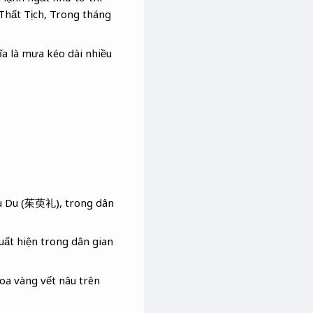
Thất Tịch, Trong tháng
a là mưa kéo dài nhiều
hù Du (茱萸礼), trong dân
ất hiện trong dân gian
oa vàng vết nâu trên