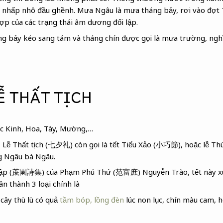
n nhấp nhô đầu ghềnh. Mưa Ngâu là mưa tháng bảy, rơi vào đợt 
hợp của các trạng thái âm dương đối lập.
g bảy kéo sang tám và tháng chín được gọi là mưa trường, nghĩ
Ễ THẤT TỊCH
ộc Kinh, Hoa, Tày, Mường,…
 Lễ Thất tịch (七夕礼) còn gọi là tết Tiểu Xảo (小巧節), hoặc lễ T
ng Ngâu bà Ngâu.
 tập (蔗園詩集) của Phạm Phú Thứ (范富庶) Nguyễn Trào, tết này xu
n thành 3 loại chính là
cây thù lù có quả
tầm bóp, lồng đèn
lúc non lục, chín màu cam, h