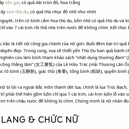
cây
sẻn gai
, có quả dài tròn đỏ, hoa trắng
cây
sơn thù du
, có quả thù nhục đỏ nhỏ như nhót
 nguyệt, trên có bình cắm hoa thù du, bồn nhỏ có quả thù du và b
chỉ vào 7 cái kim rồi thả nhẹ trên nước để không chìm. Kết thúc 
u Xảo là tiết nữ công gia chánh của nữ giới. Buổi đêm bài trí qu
nh duyên đẹp. Trong cung, vua sẽ thiết yến Thù Du ban quả bánh c
. Nghiên cứu làm bính tham khảo sách “nhật dụng thường đàm
 công thắng lãm” (女工勝覧) của Lê Hữu Trác (Hải Thượng Lãn 
gọc tô bính (玉酥餅), giác thử (角黍), tống bính (粽缾), quyển bính
nữ bị tội ra ngoài Bắc môn thành dệt lụa, chính là lụa Trúc Bạch
 kĩ phải thể hiện gồm luồn chỉ qua 7 cái kim, cái kim luồn lỗ vào s
 kim trên chậu nước để không bị chìm. Chứng minh là nữ nhân đoa
 LANG & CHỨC NỮ