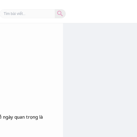
Search Button
Search
for:
ễ ngày quan trọng là