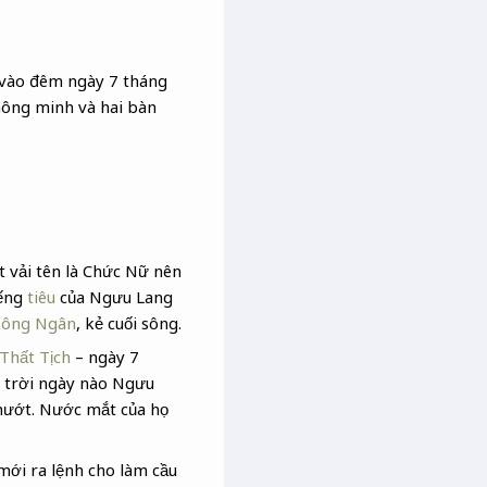
, vào đêm ngày 7 tháng
thông minh và hai bàn
t vải tên là Chức Nữ nên
iếng
tiêu
của Ngưu Lang
sông Ngân
, kẻ cuối sông.
Thất Tịch
– ngày 7
n trời ngày nào Ngưu
mướt. Nước mắt của họ
mới ra lệnh cho làm cầu