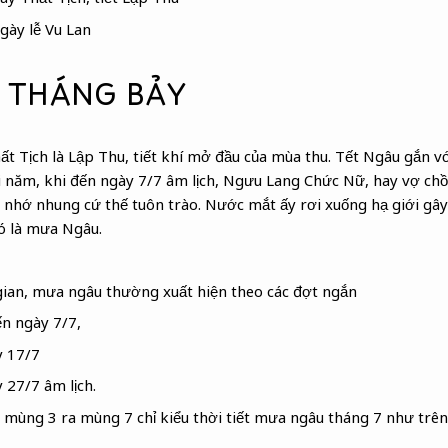
gày lễ Vu Lan
 THÁNG BẢY
Thất Tịch là Lập Thu, tiết khí mở đầu của mùa thu. Tết Ngâu gắn
ỗi năm, khi đến ngày 7/7 âm lịch, Ngưu Lang Chức Nữ, hay vợ c
, nhớ nhung cứ thế tuôn trào. Nước mắt ấy rơi xuống hạ giới g
đó là mưa Ngâu.
ian, mưa ngâu thường xuất hiện theo các đợt ngắn
ến ngày 7/7,
y 17/7
 27/7 âm lịch.
 mùng 3 ra mùng 7 chỉ kiểu thời tiết mưa ngâu tháng 7 như trên