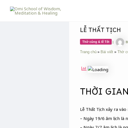
Skip
Post
to
navigation
content
LỄ THẤT TỊCH
Thờ cúng & lễ Tết
|
B
Trang chủ
Bài viết
Thờ c
THỜI GIAN
Lễ Thất Tịch xảy ra vào
– Ngày 19/6 âm lịch là
– Ngày 7/7 âm lịch là ng