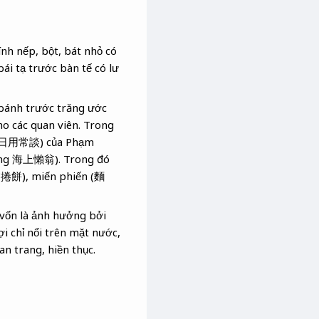
ính nếp, bột, bát nhỏ có
bái tạ trước bàn tế có lư
ả bánh trước trăng ước
ho các quan viên.
Trong
” (日用常談) của Phạm
Ông 海上懶翁). Trong đó
 (捲餅), miến phiến (麵
, vốn là ảnh hưởng bởi
ợi chỉ nổi trên mặt nước,
n trang, hiền thục.