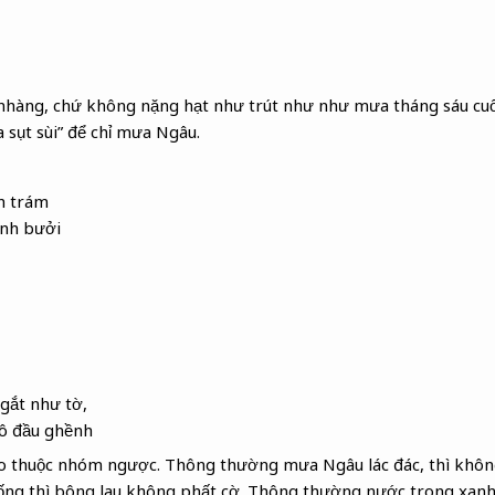
àng, chứ không nặng hạt như trút như như mưa tháng sáu cuố
a sụt sùi” để chỉ mưa Ngâu.
h trám
nh bưởi
gắt như tờ,
ô đầu ghềnh
dao thuộc nhóm ngược. Thông thường mưa Ngâu lác đác, thì không
ống thì bông lau không phất cờ. Thông thường nước trong xanh 