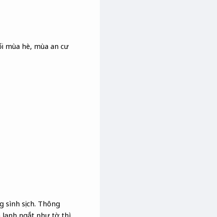
i mùa hè, mùa an cư
 sình sịch. Thông
lạnh ngắt như tờ thì