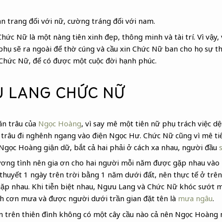
 trang đối với nữ, cường tráng đối với nam.
hức Nữ là một nàng tiên xinh đẹp, thông minh và tài trí. Vì vậy
u phụ sẽ ra ngoài để thờ cúng và cầu xin Chức Nữ ban cho họ sự 
 Chức Nữ, để có được một cuộc đời hạnh phúc.
U LANG CHỨC NỮ
ăn trâu của
Ngọc Hoàng
, vì say mê một tiên nữ phụ trách việc dệ
ể trâu đi nghênh ngang vào điện Ngọc Hư. Chức Nữ cũng vì mê t
 Ngọc Hoàng giận dữ, bắt cả hai phải ở cách xa nhau, người đầu
ơng tình nên gia ơn cho hai người mỗi năm được gặp nhau vào
 thuyết 1 ngày trên trời bằng 1 năm dưới đất, nên thực tế ở trê
ặp nhau. Khi tiễn biệt nhau, Ngưu Lang và Chức Nữ khóc sướt 
h cơn mưa và được người dưới trần gian đặt tên là
mưa ngâu
.
n trên thiên đình không có một cây cầu nào cả nên Ngọc Hoàng 