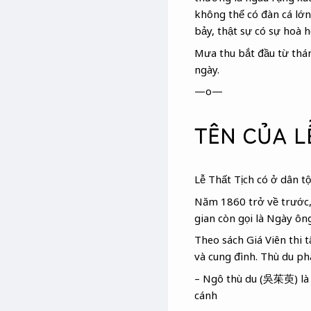
không thể có đàn cá lớ
bảy, thật sự có sự hoà 
Mưa thu bắt đầu từ thán
ngày.
—o—
TÊN CỦA L
Lễ Thất Tịch có ở dân t
Năm 1860 trở về trước,
gian còn gọi là Ngày ô
Theo sách Giá Viên thi
và cung đình. Thù du phâ
– Ngô thù du (吳茱萸) là 
cánh