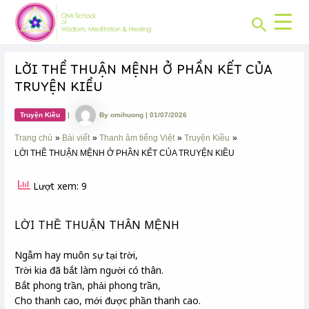
CHUYÊN
Skip
Post
MỤC:
Search
to
navigation
content
LỜI THỀ THUẬN MỆNH Ở PHẦN KẾT CỦA
TRUYỆN KIỀU
Truyện Kiều
|
By
omihuong
|
01/07/2026
Trang chủ
Bài viết
Thanh âm tiếng Việt
Truyện Kiều
LỜI THỀ THUẬN MỆNH Ở PHẦN KẾT CỦA TRUYỆN KIỀU
Lượt xem: 9
LỜI THỀ THUẬN THÂN MỆNH
Ngẫm hay muôn sự tại trời,
Trời kia đã bắt làm người có thân.
Bắt phong trần, phải phong trần,
Cho thanh cao, mới được phần thanh cao.