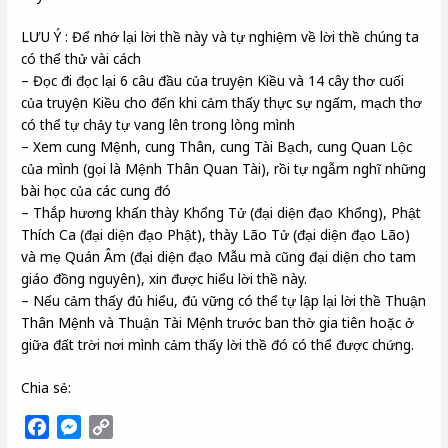
LƯU Ý : Để nhớ lại lời thề này và tự nghiệm về lời thề chúng ta
có thể thử vài cách
– Đọc đi đọc lại 6 câu đầu của truyện Kiều và 14 cây thơ cuối
của truyện Kiều cho đến khi cảm thấy thực sự ngấm, mạch thơ
có thể tự chảy tự vang lên trong lòng mình
– Xem cung Mệnh, cung Thân, cung Tài Bạch, cung Quan Lộc
của mình (gọi là Mệnh Thân Quan Tài), rồi tự ngẫm nghĩ những
bài học của các cung đó
– Thắp hương khấn thày Khổng Tử (đại diện đạo Khổng), Phật
Thích Ca (đại diện đạo Phật), thày Lão Tử (đại diện đạo Lão)
và mẹ Quán Âm (đại diện đạo Mẫu mà cũng đại diện cho tam
giáo đồng nguyên), xin được hiểu lời thề này.
– Nếu cảm thấy đủ hiểu, đủ vững có thể tự lập lại lời thề Thuận
Thân Mệnh và Thuận Tài Mệnh trước ban thờ gia tiên hoặc ở
giữa đất trời nơi mình cảm thấy lời thề đó có thể được chứng.
Chia sẻ:
F
M
C