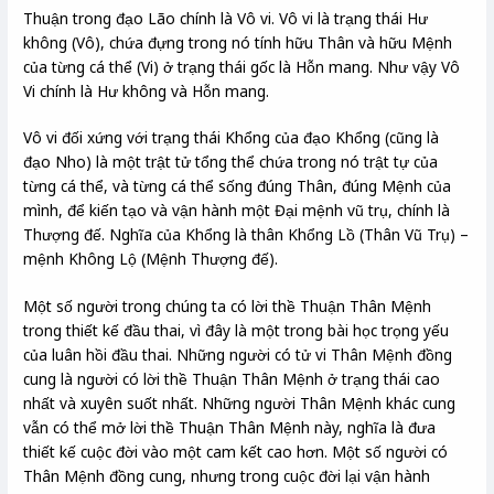
Thuận trong đạo Lão chính là Vô vi. Vô vi là trạng thái Hư
không (Vô), chứa đựng trong nó tính hữu Thân và hữu Mệnh
của từng cá thể (Vi) ở trạng thái gốc là Hỗn mang. Như vậy Vô
Vi chính là Hư không và Hỗn mang.
Vô vi đối xứng với trạng thái Khổng của đạo Khổng (cũng là
đạo Nho) là một trật tử tổng thể chứa trong nó trật tự của
từng cá thể, và từng cá thể sống đúng Thân, đúng Mệnh của
mình, để kiến tạo và vận hành một Đại mệnh vũ trụ, chính là
Thượng đế. Nghĩa của Khổng là thân Khổng Lồ (Thân Vũ Trụ) –
mệnh Không Lộ (Mệnh Thượng đế).
Một số người trong chúng ta có lời thề Thuận Thân Mệnh
trong thiết kế đầu thai, vì đây là một trong bài học trọng yếu
của luân hồi đầu thai. Những người có tử vi Thân Mệnh đồng
cung là người có lời thề Thuận Thân Mệnh ở trạng thái cao
nhất và xuyên suốt nhất. Những người Thân Mệnh khác cung
vẫn có thể mở lời thề Thuận Thân Mệnh này, nghĩa là đưa
thiết kế cuộc đời vào một cam kết cao hơn. Một số người có
Thân Mệnh đồng cung, nhưng trong cuộc đời lại vận hành