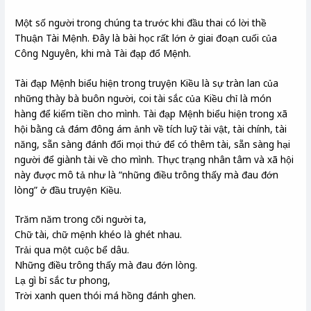
Một số người trong chúng ta trước khi đầu thai có lời thề
Thuận Tài Mệnh. Đây là bài học rất lớn ở giai đoạn cuối của
Công Nguyên, khi mà Tài đạp đổ Mệnh.
Tài đạp Mệnh biểu hiện trong truyện Kiều là sự tràn lan của
những thày bà buôn người, coi tài sắc của Kiều chỉ là món
hàng để kiếm tiền cho mình. Tài đạp Mệnh biểu hiện trong xã
hội bằng cả đám đông ám ảnh về tích luỹ tài vật, tài chính, tài
năng, sẵn sàng đánh đổi mọi thứ để có thêm tài, sẵn sàng hại
người để giành tài về cho mình. Thực trạng nhân tâm và xã hội
này được mô tả như là “những điều trông thấy mà đau đớn
lòng” ở đầu truyện Kiều.
Trăm năm trong cõi người ta,
Chữ tài, chữ mệnh khéo là ghét nhau.
Trải qua một cuộc bể dâu.
Những điều trông thấy mà đau đớn lòng.
Lạ gì bỉ sắc tư phong,
Trời xanh quen thói má hồng đánh ghen.