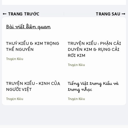
a
e
o
c
s
p
TRANG TRƯỚC
TRANG SAU
e
s
y
b
e
L
Bài viết liên quan
o
n
i
o
g
n
k
e
k
THUÝ KIỀU & KIM TRỌNG
TRUYỆN KIỀU : PHẬN CẢI
r
THỀ NGUYỀN
DUYÊN KIM & RỤNG CẢI
RƠI KIM
Truyện Kiều
Truyện Kiều
TRUYỆN KIỀU – KINH CỦA
Tiếng Việt trong Kiều và
NGƯỜI VIỆT
trong nhạc
Truyện Kiều
Truyện Kiều