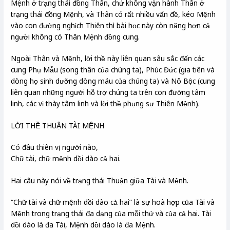
Mệnh ở trạng thái đồng Thân, chứ không vận hành Thân ở
trạng thái đồng Mệnh, và Thân có rất nhiều vấn đề, kéo Mệnh
vào con đường nghịch Thiên thì bài học này còn nặng hơn cả
người không có Thân Mệnh đồng cung.
Ngoài Thân và Mệnh, lời thề này liên quan sâu sắc đến các
cung Phụ Mẫu (song thân của chúng ta), Phúc Đức (gia tiên và
dòng họ sinh dưỡng dòng máu của chúng ta) và Nô Bộc (cung
liên quan những người hỗ trợ chúng ta trên con đường tâm
linh, các vị thày tâm linh và lời thề phụng sự Thiên Mệnh).
LỜI THỀ THUẬN TÀI MỆNH
Có đâu thiên vị người nào,
Chữ tài, chữ mệnh dồi dào cả hai.
Hai câu này nói về trạng thái Thuận giữa Tài và Mệnh.
“Chữ tài và chữ mệnh dồi dào cả hai” là sự hoà hợp của Tài và
Mệnh trong trạng thái đa dạng của mỗi thứ và của cả hai. Tài
dồi dào là đa Tài, Mệnh dồi dào là đa Mệnh.