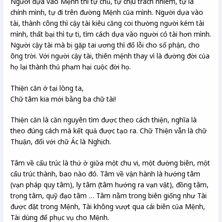
Người dựa vào Mệnh thì tự chủ, tự chịu trách nhiêm, tự là
chính mình, tự đi trên đường Mệnh của mình. Người dựa vào
tài, thành công thì cậy tài kiêu căng coi thường người kém tài
mình, thất bại thì tự ti, tìm cách dựa vào người có tài hơn mình.
Người cậy tài mà bị gặp tai ương thì đổ lỗi cho số phận, cho
ông trời. Với người cậy tài, thiên mệnh thay vì là đường đời của
họ lại thành thủ phạm hại cuộc đời họ.
Thiện căn ở tại lòng ta,
Chữ tâm kia mới bằng ba chữ tài!
Thiện căn là căn nguyên tìm được theo cách thiện, nghĩa là
theo đúng cách mà kết quả được tạo ra. Chữ Thiện vẫn là chữ
Thuận, đối với chữ Ác là Nghịch.
Tâm về cấu trúc là thứ ở giữa một chu vi, một đường biên, một
cấu trúc thành, bao nào đó. Tâm về vận hành là hướng tâm
(vạn pháp quy tâm), ly tâm (tâm hướng ra vạn vật), đồng tâm,
trọng tâm, quỹ đạo tâm … Tâm nằm trong biên giống như Tài
được đặt trong Mệnh, Tài không vượt qua cái biên của Mệnh,
Tài dùng để phục vụ cho Mệnh.