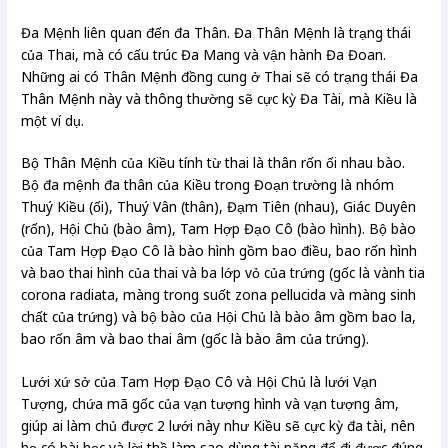
Đa Mệnh liên quan đến đa Thân. Đa Thân Mệnh là trạng thái
của Thai, mà có cấu trúc Đa Mang và vận hành Đa Đoan.
Những ai có Thân Mệnh đồng cung ở Thai sẽ có trạng thái Đa
Thân Mệnh này và thông thường sẽ cực kỳ Đa Tài, mà Kiều là
một ví dụ.
Bộ Thân Mệnh của Kiều tính từ thai là thân rốn ối nhau bào.
Bộ đa mệnh đa thân của Kiều trong Đoạn trường là nhóm
Thuý Kiều (ối), Thuý Vân (thân), Đạm Tiên (nhau), Giác Duyên
(rốn), Hội Chủ (bào âm), Tam Hợp Đạo Cô (bào hình). Bộ bào
của Tam Hợp Đạo Cô là bào hình gồm bao điều, bao rốn hình
và bao thai hình của thai và ba lớp vỏ của trứng (gốc là vành tia
corona radiata, màng trong suốt zona pellucida và màng sinh
chất của trứng) và bộ bào của Hội Chủ là bào âm gồm bao la,
bao rốn âm và bao thai âm (gốc là bào âm của trứng).
Lưới xứ sở của Tam Hợp Đạo Cô và Hội Chủ là lưới Vạn
Tượng, chứa mã gốc của vạn tượng hình và vạn tượng âm,
giúp ai làm chủ được 2 lưới này như Kiều sẽ cực kỳ đa tài, nên
họ có bài học và lời thề làm sao dùng tài năng để đi được đúng