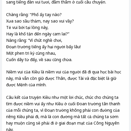
sang tiếng đàn vui tươi, đằm thắm ở cuối câu chuyện.
Chàng rằng: “Phổ ấy tay nào?
Xưa sao sầu thảm, nay sao vui vầy?
Tẻ vui bởi tại lòng này,
Hay là khổ tận đến ngày cam lai?”
Nàng rằng: “Vì chút nghề chơi,
Đoạn trường tiếng ấy hại người bấy lâu!
Một phen tri kỷ cùng nhau,
Cuốn dây từ đấy, về sau cũng chừa.
Niềm vui của Kiều là niềm vui của người đã đi qua học bài học
này, mà vẫn còn giữ được Thân, được Tài và đặc biệt là giữ
được Mệnh của mình.
Câu kết của truyện Kiều như một lời chúc, chúc cho chúng ta
tìm được niềm vui ấy như Kiều ở cuối Đoan trường tân thanh
của mỗi chúng ta, vì Đoạn trường không phải con đường của
riêng Kiều phải đi, mà là con đường mà tất cả chúng ta sớm
hay muộn cũng sẽ phải đi ở giai đoạn mạt của Công Nguyên
này.