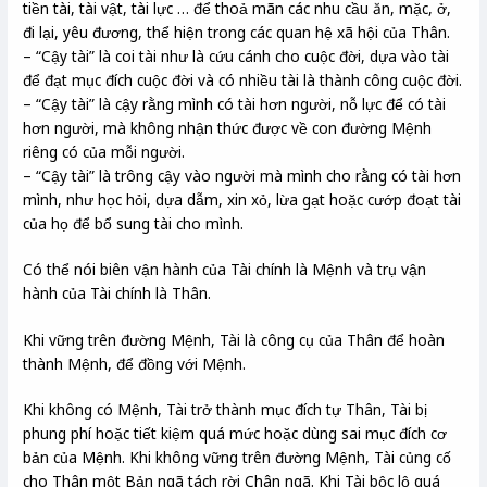
tiền tài, tài vật, tài lực … để thoả mãn các nhu cầu ăn, mặc, ở,
đi lại, yêu đương, thể hiện trong các quan hệ xã hội của Thân.
– “Cậy tài” là coi tài như là cứu cánh cho cuộc đời, dựa vào tài
để đạt mục đích cuộc đời và có nhiều tài là thành công cuộc đời.
– “Cậy tài” là cậy rằng mình có tài hơn người, nỗ lực để có tài
hơn người, mà không nhận thức được về con đường Mệnh
riêng có của mỗi người.
– “Cậy tài” là trông cậy vào người mà mình cho rằng có tài hơn
mình, như học hỏi, dựa dẫm, xin xỏ, lừa gạt hoặc cướp đoạt tài
của họ để bổ sung tài cho mình.
Có thể nói biên vận hành của Tài chính là Mệnh và trụ vận
hành của Tài chính là Thân.
Khi vững trên đường Mệnh, Tài là công cụ của Thân để hoàn
thành Mệnh, để đồng với Mệnh.
Khi không có Mệnh, Tài trở thành mục đích tự Thân, Tài bị
phung phí hoặc tiết kiệm quá mức hoặc dùng sai mục đích cơ
bản của Mệnh. Khi không vững trên đường Mệnh, Tài củng cố
cho Thân một Bản ngã tách rời Chân ngã. Khi Tài bộc lộ quá