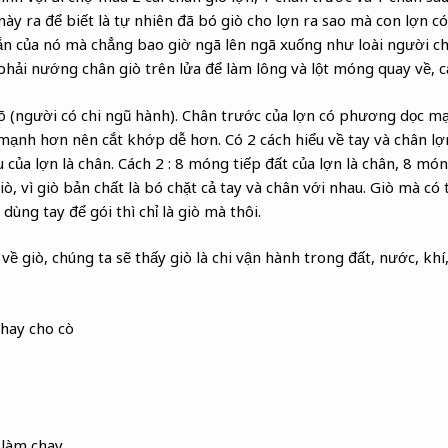
ày ra để biết là tự nhiên đã bó giò cho lợn ra sao mà con lợn có
ắn của nó mà chẳng bao giờ ngã lên ngã xuống như loài người ch
 phải nướng chân giò trên lửa để làm lông và lột móng quay về, c
 rõ (người có chi ngũ hành). Chân trước của lợn có phương dọc 
ạnh hơn nên cắt khớp dễ hơn. Có 2 cách hiểu về tay và chân lợn
au của lợn là chân. Cách 2 : 8 móng tiếp đất của lợn là chân, 8 món
iò, vì giò bản chất là bó chặt cả tay và chân với nhau. Giò mà có t
dùng tay để gói thì chỉ là giò mà thôi.
về giò, chúng ta sẽ thấy giò là chi vận hành trong đất, nước, khí,
chay cho cò
 làm chay