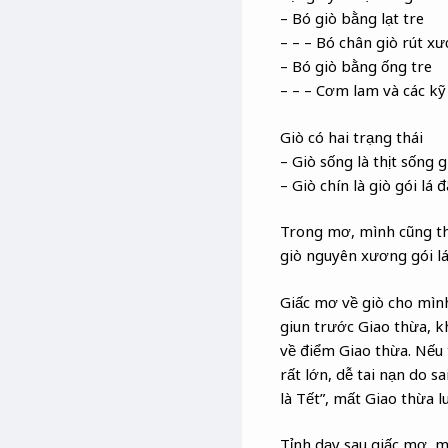
– Bó giò bằng lạt tre
– – – Bó chân giò rút xư
– Bó giò bằng ống tre
– – – Cơm lam và các kỹ
Giò có hai trạng thái
– Giò sống là thịt sống 
– Giò chín là giò gói lá
Trong mơ, mình cũng th
giò nguyên xương gói lá
Giấc mơ về giò cho mình 
giun trước Giao thừa, kh
về điểm Giao thừa. Nếu 
rất lớn, dễ tai nạn do s
là Tết”, mất Giao thừa l
Tỉnh dạy sau giấc mơ, m