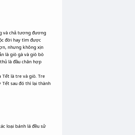
ng và chả tương đương
uộc đời hay tìm được
 lợn, nhưng không xịn
ẫn là giò gà và giò bò
ò thủ là đầu chân hợp
ết là tre và giò. Tre
 Tết sau đó thì lại thành
ác loại bánh lá đều sử