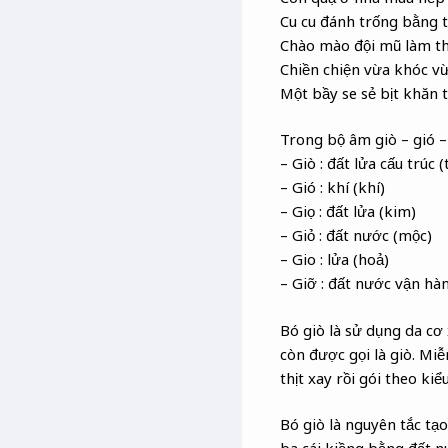
Cu cu đánh trống bằng 
Chào mào đội mũ làm th
Chiền chiện vừa khóc vừ
Một bầy se sẻ bịt khăn 
Trong bộ âm giò – gió – 
– Giò : đất lửa cấu trúc (
– Gió : khí (khí)
– Giọ : đất lửa (kim)
– Giỏ : đất nước (mộc)
– Gio : lửa (hoả)
– Giỡ : đất nước vận hàn
Bó giò là sử dụng da cơ
còn được gọi là giò. Miễ
thịt xay rồi gói theo kiể
Bó giò là nguyên tắc tạ