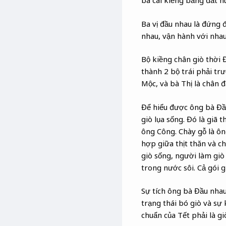
ba cái kiềng bằng đất n
Ba vị đầu nhau là đứng 
nhau, vận hành với nhau
Bộ kiềng chân giò thời 
thành 2 bộ trái phải tr
Mộc, và bà Thị là chân 
Để hiểu được ông bà Đầu
giò lụa sống. Đó là giã t
ông Công. Chày gỗ là ông
hợp giữa thịt thăn và c
giò sống, người làm giò 
trong nước sôi. Cả gói gi
Sự tích ông bà Đầu nhau
trạng thái bó giò và sự 
chuẩn của Tết phải là giò