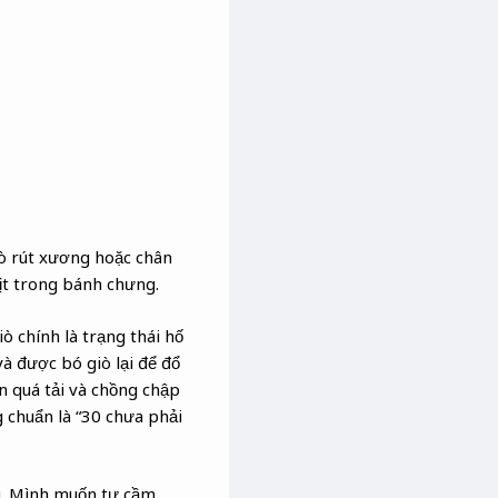
ò rút xương hoặc chân
ịt trong bánh chưng.
ò chính là trạng thái hố
và được bó giò lại để đổ
n quá tải và chồng chập
g chuẩn là “30 chưa phải
au. Mình muốn tự cầm