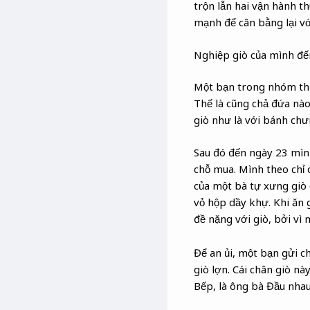
trộn lẫn hai vận hành t
mạnh để cân bằng lại vớ
Nghiệp giò của mình đến
Một bạn trong nhóm thự
Thế là cũng chả đứa nào
giò như là với bánh chư
Sau đó đến ngày 23 mìn
chỗ mua. Mình theo chỉ 
của một bà tự xưng giò 
vỏ hộp dầy khự. Khi ăn g
đề nặng với giò, bởi vì 
Để an ủi, một bạn gửi c
giò lợn. Cái chân giò n
Bếp, là ông bà Đầu nhau,