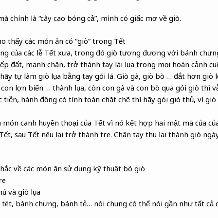
à chính là “cây cao bóng cả”, mình có giấc mơ về giò.
 thấy các món ăn có “giò” trong Tết
ơng của các lễ Tết xưa, trong đó giò tương đương với bánh chư
iếp đất, mạnh chân, trở thành tay lái lụa trong mọi hoàn cảnh c
 hãy tự làm giò lụa bằng tay gói lá. Giò gà, giò bò … đắt hơn giò
 con lợn biến … thành lụa, còn con gà và con bò qua gói giò thì v
 tiễn, hành động có tính toán chặt chẽ thì hãy gói giò thủ, vì gi
 món canh huyền thoại của Tết vì nó kết hợp hai mật mã của của T
ết, sau Tết nêu lại trở thành tre. Chân tay thu lại thành giò ngày
ắc về các món ăn sử dụng kỹ thuật bó giò
re
hủ và giò lụa
 tét, bánh chưng, bánh tẻ… nói chung có thể nói gần như tất cả c