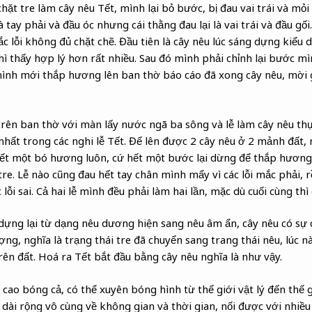
t tre làm cây nêu Tết, mình lại bỏ bước, bị đau vai trái và mỏi 
tay phải và đầu óc nhưng cái thằng đau lại là vai trái và đầu gố
lỗi không đủ chặt chẽ. Đầu tiên là cây nêu lúc sáng dựng kiểu
hì thấy hợp lý hơn rất nhiều. Sau đó mình phải chỉnh lại bước mì
ình mới thắp hương lên ban thờ báo cáo đã xong cây nêu, mời gi
rên ban thờ với màn lấy nước ngã ba sông và lễ làm cây nêu thự
hất trong các nghi lễ Tết. Để lên được 2 cây nêu ở 2 mảnh đất,
t một bó hương luôn, cứ hết một bước lại dừng để thắp hương,
re. Lễ nào cũng đau hết tay chân mình mẩy vì các lỗi mắc phải, r
 lỗi sai. Cả hai lễ mình đều phải làm hai lần, mặc dù cuối cùng th
dựng lại từ dạng nêu dương hiện sang nêu âm ẩn, cây nêu có sự
ng, nghĩa là trạng thái tre đã chuyển sang trang thái nêu, lúc 
rên đất. Hoá ra Tết bắt đầu bằng cây nêu nghĩa là như vậy.
cao bóng cả, có thể xuyên bóng hình từ thế giới vật lý đến thế gi
 dài rộng vô cùng về không gian và thời gian, nối được với nhiều