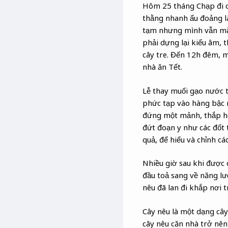
Hôm 25 tháng Chạp đi chặ
thằng nhanh ẩu đoảng là 
tạm nhưng mình vẫn mắc 
phải dựng lại kiểu âm, t
cây tre. Đến 12h đêm, m
nhà ăn Tết.
Lễ thay muối gạo nước t
phức tạp vào hàng bậc n
đứng một mảnh, thắp hế
đứt đoạn y như các đốt t
quả, để hiểu và chỉnh các
Nhiều giờ sau khi được 
đầu toả sang về năng lượ
nêu đã lan đi khắp nơi t
Cây nêu là một dạng cây 
cây nêu căn nhà trở nên