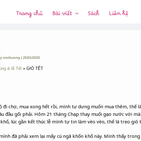
CHUYÊN
MỤC:
Trang chủ
Bài viết
Sách
Liên hệ
y
omihuong
|
25/01/2025
úng & lễ Tết
GIÒ TẾT
ộ đi chợ, mua xong hết rồi, mình tự dưng muốn mua thêm, thế l
u đầu gối phải. Hôm 21 tháng Chạp thay muối gạo nước với mà
hổ, lúc gần kết thúc lễ mình tự tin làm vèo vèo, thế là trẹo giò t
ình đã phải xem lại mấy cú ngã khốn khổ này. Mình thấy trong c