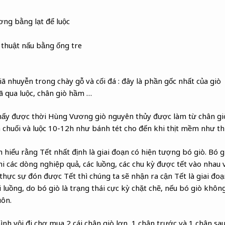
ơng bằng lạt để luộc
 thuật nấu bằng ống tre
giã nhuyễn trong chày gỗ và cối đá : đây là phần gốc nhất của giò
 đã qua luộc, chân giò hầm …
ấy được thời Hùng Vương giò nguyên thủy được làm từ chân gi
 chuối và luộc 10-12h như bánh tét cho đến khi thịt mềm như th
hiểu rằng Tết nhất định là giai đoạn có hiện tượng bó giò. Bó gi
i các dòng nghiệp quả, các luồng, các chu kỳ được tết vào nhau 
thực sự đón được Tết thì chúng ta sẽ nhận ra cận Tết là giai đoạ
ai luồng, do bó giò là trạng thái cực kỳ chặt chẽ, nếu bó giò khôn
uôn.
ình vội đi chợ mua 2 cái chân giò lợn, 1 chân trước và 1 chân s