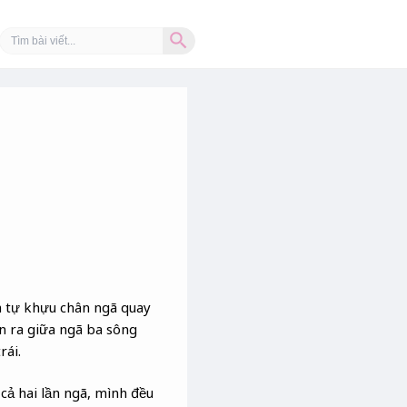
Search Button
Search
for:
à tự khựu chân ngã quay
n ra giữa ngã ba sông
rái.
ả hai lần ngã, mình đều