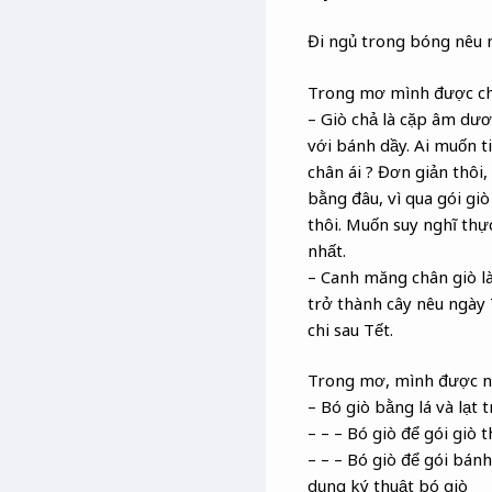
Đi ngủ trong bóng nêu m
Trong mơ mình được cho
– Giò chả là cặp âm dư
với bánh dầy. Ai muốn t
chân ái ? Đơn giản thôi,
bằng đâu, vì qua gói giò
thôi. Muốn suy nghĩ thực
nhất.
– Canh măng chân giò là
trở thành cây nêu ngày T
chi sau Tết.
Trong mơ, mình được nh
– Bó giò bằng lá và lạt t
– – – Bó giò để gói giò t
– – – Bó giò để gói bánh
dụng ký thuật bó giò