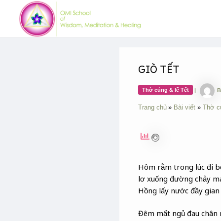
Skip
Post
to
navigation
content
GIÒ TẾT
Thờ cúng & lễ Tết
|
B
Trang chủ
Bài viết
Thờ c
Hôm rằm trong lúc đi b
lơ xuống đường chảy má
Hồng lấy nước đầy gian k
Đêm mất ngủ đau chân m