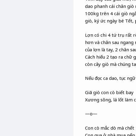
dao phanh cái chân giò n
100kg trên 4 cái giò ng
giò, ký ức ngày bé Tết,
Lợn có chi 4 tứ trụ rất
hơn và chân sau ngang m
của lợn là tay, 2 chân s
Cách hiểu 2 tạo ra chữ g
còn cây giò mà chúng ta 
Nếu đọc ca dao, tục ngữ 
Giã giò con cò biết bay
Xương sông, lá lốt làm 
—o—
Con cò mắc dò mà chết
Con quạ ở nhà mua nếp