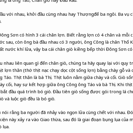
ung là ông Táo, Chân giò hay Đầu Rau.
đầu với nhau, khởi đầu cùng nhau hay Thượngđế ba ngôi. Ba vụ c
.
Đông Sơn có hình 3 cái chân lợn. Biết rằng lợn có 4 chân và mỗi 
ước sau, còn ông bà đầu nhau có 3 người, ông Công là chân Thổ K
đất nước khí lửa, vậy ba cái chân giò kiềng bếp thời Đông Sơn có
 nhau liên quan gì đến chân giò, chúng ta hãy quay lại với quy t
hịt lợn thăn (thớ thịt nạc chạy dọc cột sống lợn) bằng chày gỗ và c
 Táo. Thịt thăn là bà Thị. Thịt luôn nằm giữa chày và cối. Giò sốn
hày cối, hay sự kết hợp giữa ông Công ông Táo và bà Thị. Khi thị
bắt đầu quá trình bó giò. Đầu tiên giò sống được gói trong lá ch
ò và luộc giò đều là bó giò.
 nói rằng ba người đã nhảy vào ngọn lửa cùng chết với nhau. Đó 
kiện này xảy ra vào Giao thừa, sau đó là giai đoạn bụng lụa của 
 lụa.