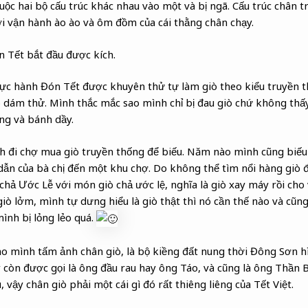
huộc hai bộ cấu trúc khác nhau vào một và bị ngã. Cấu trúc chân 
i vận hành ào ào và ôm đồm của cái thằng chân chạy.
 Tết bắt đầu được kích.
c hành Đón Tết được khuyên thử tự làm giò theo kiểu truyền 
 dám thử. Mình thắc mắc sao mình chỉ bị đau giò chứ không thấy 
ng và bánh dầy.
h đi chợ mua giò truyền thống để biếu. Năm nào mình cũng biếu 
dẫn của bà chị đến một khu chợ. Do không thể tìm nổi hàng giò
chả Ước Lễ với món giò chả ước lệ, nghĩa là giò xay máy rồi cho 
iò lởm, mình tự dưng hiểu là giò thật thì nó cần thế nào và cũng
mình bị lỏng lẻo quá.
ho mình tấm ảnh chân giò, là bộ kiềng đất nung thời Đông Sơn hì
ày còn được gọi là ông đầu rau hay ông Táo, và cũng là ông Thần 
 vậy chân giò phải một cái gì đó rất thiêng liêng của Tết Việt.