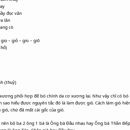
tay
ầy đọc văn
a lăn
tang cò
giọ – giỏ – gio – giõ
thổ)
h (thuỷ)
 xương phối hợp để bó chính da cơ xương lại. Như vậy chỉ có bó 
n sao hiểu được nguyên tắc đó là làm được giò. Cách làm giò hiện
u giò, chứ đã mất cái gốc của giò.
o nên bộ ba 2 ông 1 bà là Ông bà Đầu nhau hay Ông bà Thần Bếp