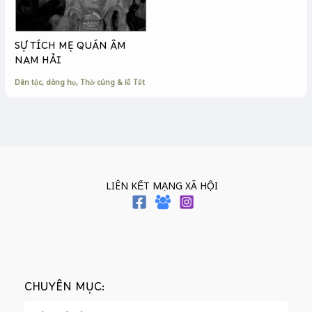
SỰ TÍCH MẸ QUÁN ÂM
NAM HẢI
Dân tộc, dòng họ
,
Thờ cúng & lễ Tết
LIÊN KẾT MẠNG XÃ HỘI
CHUYÊN MỤC: