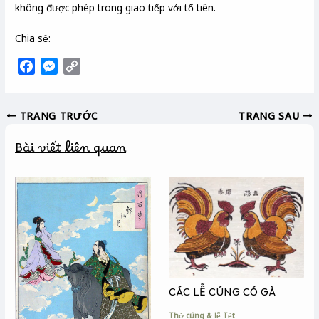
không được phép trong giao tiếp với tổ tiên.
Chia sẻ:
F
M
C
a
e
o
c
s
p
TRANG TRƯỚC
TRANG SAU
e
s
y
b
e
L
Bài viết liên quan
o
n
i
o
g
n
k
e
k
r
CÁC LỄ CÚNG CÓ GÀ
Thờ cúng & lễ Tết