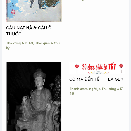
CẦU NẠI HÀ & CẦU Ô
THƯỚC
Thờ cúng & lễ Tết
,
Thời gian & Chu
kỳ
CÓ MÀ ĐẾN TẾT … LÀ GÌ ?
Thanh âm tiếng Việt
,
Thờ cúng & lễ
Tết