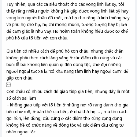
Tuy nhiên, qua các ca siêu thoát cho các vong linh liệt sỹ, tôi
thấy rằng nhiều người không hề gặp được vong linh liệt sỹ hay
vong linh người thân đã mất, mà họ cho rằng là linh thiêng hay
về phù hộ cho họ, họ chỉ mong muốn, tưởng tượng hay bị lừa
để cảm giác là như vậy. Họ hoàn toàn không hiểu được cơ chế
phù hộ của tổ tiên với con cháu.
Gia tiên có nhiều cách để phù hộ con cháu, nhưng chắc chắn
không phải theo cách lảng vảng ở các điểm cầu cúng và các
buổi lễ bái không liên quan gì đền dòng tộc, chờ đợi những
người ngoại tộc xa lạ “có khả năng tâm linh hay ngoại cảm” để
gặp con cháu.

Con cháu có nhiều cách để giao tiếp gia tiên, nhưng đây là môt
số cách sai lầm
– không giao tiếp với tổ tiên ở những nơi rõ ràng dành cho gia
tiên như mộ, ở bàn thờ gia tiên, ở nhà thờ họ … , mà tìm cách
goi hồn, lên đồng, cấu cúng ở các điểm thờ cúng cộng đồng
không hề có chức năng về dòng tộc và các điểm cầu cúng tư
nhân ngoại tộc.