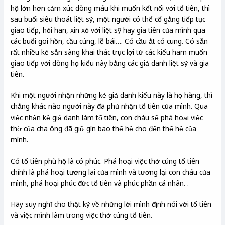
hộ lớn hơn cảm xúc dòng máu khi muốn kết nối với tổ tiên, thì
sau buổi siêu thoát liệt sỹ, một người có thể cố gắng tiếp tục
giao tiếp, hỏi han, xin xỏ với liệt sỹ hay gia tiên của mình qua
các buổi goi hồn, cầu cúng, lễ bái…. Có cầu ắt có cung. Có sẵn
rất nhiều kẻ sẵn sàng khai thác trục lợi từ các kiểu ham muốn
giao tiếp với dòng họ kiểu này bằng các giả danh liệt sỹ và gia
tiên.
Khi một người nhận những kẻ giả danh kiểu này là họ hàng, thì
chẳng khác nào người này đã phủ nhận tổ tiên của mình. Qua
việc nhận kẻ giả danh làm tổ tiên, con cháu sẽ phá hoại việc
thờ của cha ông đã giữ gìn bao thế hệ cho đến thế hệ của
mình.
Có tổ tiên phù hộ là có phúc. Phá hoại việc thờ cúng tổ tiên
chính là phá hoại tương lai của mình và tương lại con cháu của
mình, phá hoại phúc đức tổ tiên và phúc phần cá nhân. .
Hãy suy nghĩ cho thật kỹ về những lời mình định nói với tổ tiên
và việc mình làm trong việc thờ cúng tổ tiên.