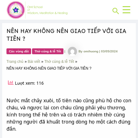
CHUYÊN
Skip
Post
MỤC:
Search
to
navigation
content
NÊN HAY KHÔNG NÊN GIAO TIẾP VỚI GIA
TIÊN ?
Các vùng đất
Thờ cúng & lễ Tết
|
By
omihuong
|
03/05/2024
Trang chủ
Bài viết
Thờ cúng & lễ Tết
NÊN HAY KHÔNG NÊN GIAO TIẾP VỚI GIA TIÊN ?
Lượt xem: 116
Nước mắt chảy xuôi, tổ tiên nào cũng phù hộ cho con
cháu, và ngược lại con cháu cũng phải yêu thương,
kính trọng thế hệ trên và có trách nhiêm thờ cúng
những người đã khuất trong dòng họ một cách đúng
đắn.