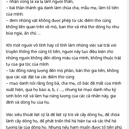
– nhận vong la xa lạ làm người thân,
– bái thần thánh giả danh làm chúa cha, mẫu mẹ, làm tổ tiên
của mình.
– đem những vật không được phép từ các điểm thờ cúng
không liên quan trên về mộ, ban thờ và nhà thờ dòng họ như
bùa ngải, ấn chú …
Khi một người vô tình hay cố tình làm những việc sai trái với
truyền thống thờ cúng tổ tiên, người này tạo điều kiện cho
những người không đến dòng máu của mình, không thuộc trật
tự của gia tộc của mình
– tác đông năng lượng đến mộ phần, bàn thờ gia tiên, không
qua các vật đặt tai các điểm thờ cúng
– mạo danh nói rằng ông bà, cha mẹ, cô bác đã mất của mình
xuất hiện, qua họ bảo a, b, c …, nhưng kẻ mạo danh như ký
sinh bòn rút và làm hại năng lượng của các cá nhân này, gia
đình và dòng họ của họ.
Việc siêu thoát liệt sỹ là để liệt sỹ trở về cây dòng họ, để chữa
lành cây dòng họ, để phát triển thế hệ hiện tại và các thế hệ
tương lai của dòng họ. Nhưng nếu ham muốn được tổ tiên phù