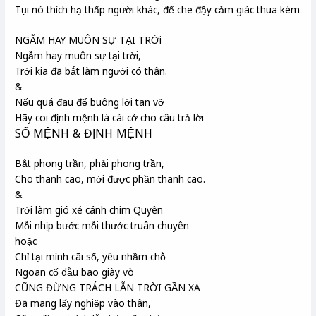
Tụi nó thích hạ thấp người khác, để che đậy cảm giác thua kém
NGẪM HAY MUÔN SỰ TẠI TRỜi
Ngẫm hay muôn sự tại trời,
Trời kia đã bắt làm người có thân.
&
Nếu quá đau để buông lời tan vỡ
Hãy coi định mệnh là cái cớ cho câu trả lời
SỐ MỆNH & ĐỊNH MỆNH
Bắt phong trần, phải phong trần,
Cho thanh cao, mới được phần thanh cao.
&
Trời làm gió xé cánh chim Quyên
Mỗi nhịp bước mỗi thước truân chuyên
hoặc
Chỉ tại mình cãi số, yêu nhầm chỗ
Ngoan cố dẫu bao giày vò
CŨNG ĐỪNG TRÁCH LẪN TRỜI GẦN XA
Đã mang lấy nghiệp vào thân,