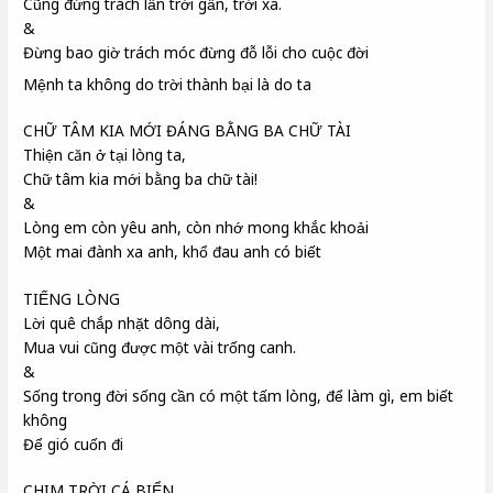
Cũng đừng trách lẫn trời gần, trời xa.
&
Đừng bao giờ trách móc đừng đỗ lỗi cho cuộc đời
Mệnh ta không do trời thành bại là do ta
CHỮ TÂM KIA MỚI ĐÁNG BẰNG BA CHỮ TÀI
Thiện căn ở tại lòng ta,
Chữ tâm kia mới bằng ba chữ tài!
&
Lòng em còn yêu anh, còn nhớ mong khắc khoải
Một mai đành xa anh, khổ đau anh có biết
TIẾNG LÒNG
Lời quê chắp nhặt dông dài,
Mua vui cũng được một vài trống canh.
&
Sống trong đời sống cần có một tấm lòng, để làm gì, em biết
không
Để gió cuốn đi
CHIM TRỜI CÁ BIỂN