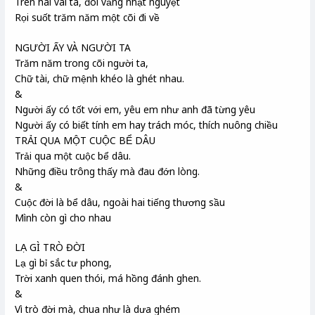
Trên hai vai ta, đôi vầng nhật nguyệt
Rọi suốt trăm năm một cõi đi về
NGƯỜI ẤY VÀ NGƯỜI TA
Trăm năm trong cõi người ta,
Chữ tài, chữ mệnh khéo là ghét nhau.
&
Người ấy có tốt với em, yêu em như anh đã từng yêu
Người ấy có biết tính em hay trách móc, thích nuông chiều
TRẢI QUA MỘT CUỘC BỂ DÂU
Trải qua một cuộc bể dâu.
Những điều trông thấy mà đau đớn lòng.
&
Cuộc đời là bể dâu, ngoài hai tiếng thương sầu
Mình còn gì cho nhau
LẠ GÌ TRÒ ĐỜI
Lạ gì bỉ sắc tư phong,
Trời xanh quen thói, má hồng đánh ghen.
&
Vì trò đời mà, chua như là dưa ghém