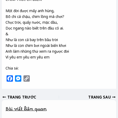
Một đời được mấy anh hùng,
Bõ chi cá chậu, chim lồng mà chơi?
Chọc trời, quấy nước, mặc dầu,
Dọc ngang nào biết trên đầu có ai.
&
Như là con cá bay trên bầu trời
Như là con chim bơi ngoài biển khơi
Anh làm những thứ xem ra ngược đời
Vì yêu em yêu em yêu em
Chia sẻ:
F
M
C
a
e
o
c
s
p
TRANG TRƯỚC
TRANG SAU
e
s
y
b
e
L
Bài viết liên quan
o
n
i
o
g
n