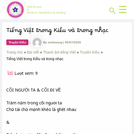
CHUYÊN
Skip
Post
MỤC:
Search
to
navigation
content
Tiếng Việt trong Kiều và trong nhạc
Truyện Kiều
|
By
omihuong
|
06/07/2026
Trang chủ
Bài viết
Thanh âm tiếng Việt
Truyện Kiều
Tiếng Việt trong Kiều và trong nhạc
Lượt xem: 9
CÕI NGƯỜi TA & CÕI ĐI VỀ
Trăm năm trong cõi người ta
Chữ tài chữ mệnh khéo là ghét nhau
&