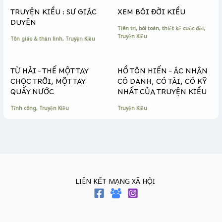
k
e
k
TRUYỆN KIỀU : SƯ GIÁC
XEM BÓI ĐỜI KIỀU
r
DUYÊN
Tiên tri, bói toán, thiết kế cuộc đời
,
Truyện Kiều
Tôn giáo & thần linh
,
Truyện Kiều
TỪ HẢI – THẾ MỘT TAY
HỒ TÔN HIẾN – ÁC NHÂN
CHỌC TRỜI, MỘT TAY
CÓ DANH, CÓ TÀI, CÓ KỸ
QUẤY NƯỚC
NHẤT CỦA TRUYỆN KIỀU
Tĩnh công
,
Truyện Kiều
Truyện Kiều
LIÊN KẾT MẠNG XÃ HỘI