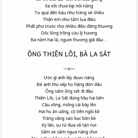
Xa xôi chưa kịp nói năng
Từ qua đến bậu như trăng xế chiều
Thân em như tấm lụa điều
Phất phơ trước chợ nhiều điều đáng thương
Dốc lòng trồng cửu lý hương
Ba năm hai lá, người thương giã đầu
…
ÔNG THIÊN LÔI, BÀ LA SÁT
—o—
Ước gì anh lấy được nàng
Để anh thu xếp họ hàng đón dâu
Ông sấm ông sét đi đầu
Thiên Lôi, La Sát đứng hầu hai bên
Cầu vồng, mống cái bày lên
Hai họ ăn uống, có tiên ngồi kề
Trăng vàng sao bạc bốn bề
Kỳ lân, sư tử đưa về tận nơi
Sắm xe sắm ngựa nàng chơi