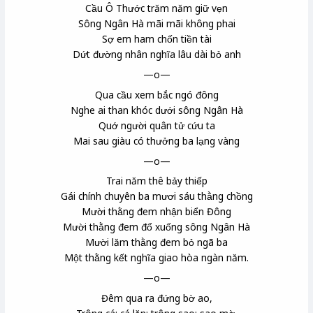
Cầu Ô Thước trăm năm giữ vẹn
Sông Ngân Hà mãi mãi không phai
Sợ em ham chốn tiền tài
Dứt đường nhân nghĩa lâu dài bỏ anh
—o—
Qua cầu xem bắc ngó đông
Nghe ai than khóc dưới sông Ngân Hà
Quớ người quân tử cứu ta
Mai sau giàu có thưởng ba lạng vàng
—o—
Trai năm thê bảy thiếp
Gái chính chuyên ba mươi sáu thằng chồng
Mười thằng đem nhận biển Đông
Mười thằng đem đổ xuống sông Ngân Hà
Mười lăm thằng đem bỏ ngã ba
Một thằng kết nghĩa giao hòa ngàn năm.
—o—
Đêm qua ra đứng bờ ao,