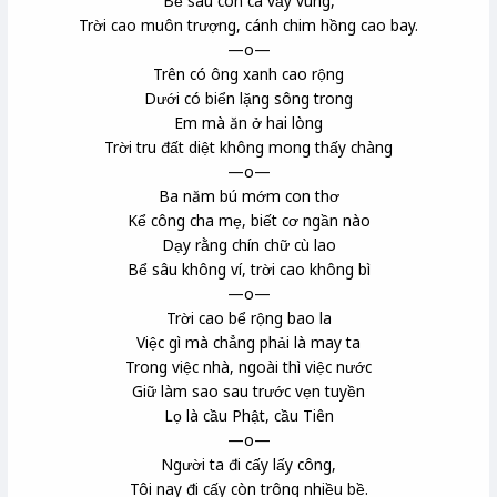
Bể sâu con cá vẫy vùng,
Trời cao muôn trượng, cánh chim hồng cao bay.
—o—
Trên có ông xanh cao rộng
Dưới có biển lặng sông trong
Em mà ăn ở hai lòng
Trời tru đất diệt không mong thấy chàng
—o—
Ba năm bú mớm con thơ
Kể công cha mẹ, biết cơ ngần nào
Dạy rằng chín chữ cù lao
Bể sâu không ví, trời cao không bì
—o—
Trời cao bể rộng bao la
Việc gì mà chẳng phải là may ta
Trong việc nhà, ngoài thì việc nước
Giữ làm sao sau trước vẹn tuyền
Lọ là cầu Phật, cầu Tiên
—o—
Người ta đi cấy lấy công,
Tôi nay đi cấy còn trông nhiều bề.