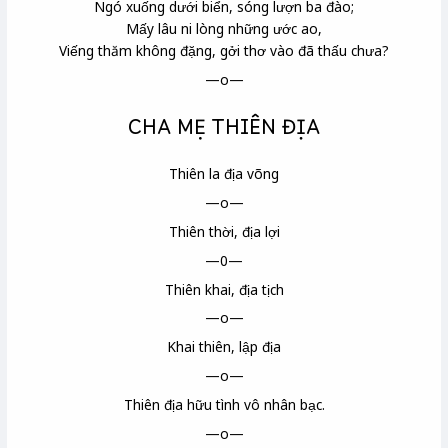
Ngó xuống dưới biển, sóng lượn ba đào;
Mấy lâu ni lòng những ước ao,
Viếng thăm không đặng, gởi thơ vào đã thấu chưa?
—o—
CHA MẸ THIÊN ĐỊA
Thiên la địa võng
—o—
Thiên thời, địa lợi
—0—
Thiên khai, địa tịch
—o—
Khai thiên, lập địa
—o—
Thiên địa hữu tình vô nhân bạc.
—o—