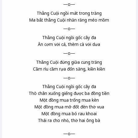
—o—
Thằng Cuội
ngồi mát trong trăng
Ma bắt thằng Cuội nhăn răng méo mồm
—o—
Thằng Cuội ngồi gốc cây đa
Ăn cơm với cá, thèm cà với dưa
—o—
Thằng Cuội đứng giữa cung trăng
Cầm rìu
cầm rựa
đốn săng
, kiền kiền
—o—
Thằng Cuội ngồi gốc cây đa
Thò chân xuống giếng được ba đồng tiền
Một đồng mua trống mua kèn
Một đồng mua mỡ đốt đèn thờ vua
Một đồng mua bó rau khoai
Thái ra cho nhỏ, thờ hai ông bà
—o—