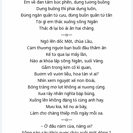
Em về đan tám bức phên, dựng tường buồng
Dựng buồng thì phải dựng luôn,
Đừng ngăn quân tử cựu, đừng buồn quân tử tân
Tội gì em thác xuống sông Ngân
Thác đi lại bỏ ái ân hai chàng.
—o—
Ngó lên dốc Một, chùa Lầu,
Cảm thương người bạn buổi đầu thâm ân
Kể từ qua lại mấy lần,
Nào ai khỏa lấp sông Ngân, suối Vàng.
Gẫm trong kim cổ kì quan,
Bướm vô vườn liễu, hoa tàn vì ai?
Nhìn xem nguyệt xế non Đoài,
Bóng trăng mờ lợt không ai nương cùng.
Xưa rày nhân nghĩa bập bùng,
Xuống lên không đặng tỏ cùng anh hay.
Mưu kia, kế nọ ai bày,
Làm cho chàng thiếp mỗi ngày mỗi xa.
—o—
– Ở đâu năm cửa, nàng ơi?
Sông nào sáu khúc nước chảy xuôi một dòng ?