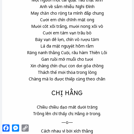
Anh về sắm nhiễu
Nghi Ðình
May chăn cho rộng ta mình đắp chung
Cưới em chín chĩnh
mật ong
Mười cót
xôi trắng, mười nong
xôi vò
Cưới em tám vạn trâu bò
Bảy vạn dê lợn, chín vò
rượu tăm
Lá đa mặt nguyệt hôm rằm
Răng nanh thằng Cuội, râu hàm Thiên Lôi
Gan ruồi mỡ muỗi cho tươi
Xin chàng chín chục con dơi góa chồng
Thách thế mới thỏa trong lòng
Chàng mà lo được thiếp cùng theo chân
CHỊ HẰNG
Chiều chiều dạo mát dưới trăng
Trông lên chỉ thấy chị Hằng ở trong.
—o—
Facebook
Messenger
Copy
Cách nhau vì bởi xích thằng
Link