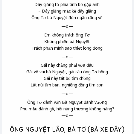
Dây giăng tứ phía tính bề gặp anh
– Dây giăng mặc kệ đây giăng
Ông Tơ bà Nguyệt
đón ngăn cũng về
—o—
Em không trách ông Tơ
Không phiền bà Nguyệt
Trách phận mình sao thiệt long đong
—o—
Gái này chẳng phải vừa đâu
Gái vỗ vai bà Nguyệt, gái câu ông Tơ hồng
Gái này tát bể tìm chồng
Lật núi tìm bạn, nghiêng đồng tìm con
—o—
Ông Tơ đành vấn Bà Nguyệt đành vương
Phụ mẫu đành gả, hỏi nàng thương không nàng?
—o—
ÔNG NGUYỆT LÃO, BÀ TƠ (BÀ XE DÂY)