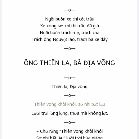
—o—
Ngồi buồn xe chỉ cột trâu
Xe xong sợi chỉ thì trâu đã già
Ngồi buồn trách mẹ, trách cha
Trách ông Nguyệt lão, trách bà xe dây
—o—
ÔNG THIÊN LA, BÀ ĐỊA VÕNG
—o—
Thiên la, Địa võng
—o—
Thiên võng khôi khôi, sơ nhi bất lậu
Lưới trời lồng lộng, thưa mà không lọt.
—o—
– Chữ rằng “Thiên võng khôi khôi
Sơ nhi bất lậu” lưới trời bủa giăng