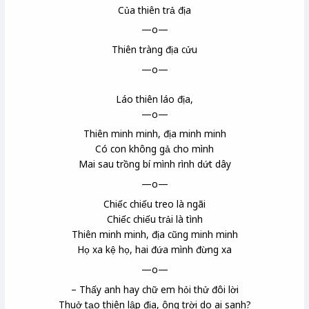
Của thiên trả địa
—o—
Thiên tràng địa cửu
—o—
Láo thiên láo địa,
—o—
Thiên minh minh, địa minh minh
Có con không gả cho mình
Mai sau trồng bí mình rình dứt dây
—o—
Chiếc chiếu treo là ngãi
Chiếc chiếu trải là tình
Thiên minh minh, địa cũng minh minh
Họ xa kệ họ, hai đứa mình đừng xa
—o—
– Thấy anh hay chữ em hỏi thử đôi lời
Thuở tạo thiên lập địa, ông trời do ai sanh?