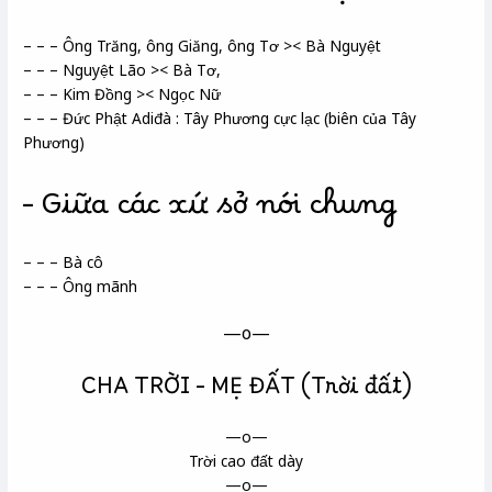
– – – Ông Trăng, ông Giăng, ông Tơ >< Bà Nguyệt
– – – Nguyệt Lão >< Bà Tơ,
– – – Kim Đồng >< Ngọc Nữ
– – – Đức Phật Adiđà : Tây Phương cực lạc (biên của Tây
Phương)
– Giữa các xứ sở nói chung
– – – Bà cô
– – – Ông mãnh
—o—
CHA TRỜI – MẸ ĐẤT (Trời đất)
—o—
Trời cao đất dày
—o—