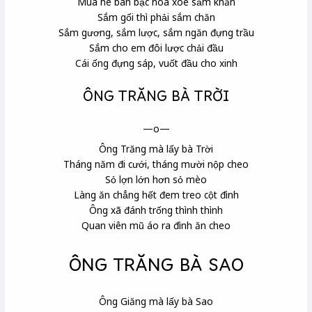
Mùa hè bán bạc hoa xòe sắm khăn
Sắm gối thì phải sắm chăn
Sắm gương, sắm lược, sắm ngăn đựng trầu
Sắm cho em đôi lược chải đầu
Cái ống đựng sáp, vuốt đầu cho xinh
ÔNG TRĂNG BÀ TRỜI
—o—
Ông Trăng mà lấy bà Trời
Tháng năm đi cưới, tháng mười nộp cheo
Sỏ lợn lớn hơn sỏ mèo
Làng ăn chẳng hết đem treo cột đình
Ông xã đánh trống thình thình
Quan viên mũ áo ra đình ăn cheo
ÔNG TRĂNG BÀ SAO
Ông Giăng mà lấy bà Sao