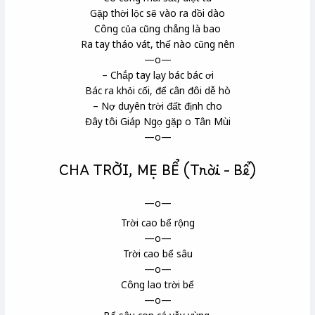
Gặp thời lộc sẽ vào ra dồi dào
Công của cũng chẳng là bao
Ra tay tháo vát, thế nào cũng nên
—o—
– Chắp tay lạy bác bác ơi
Bác ra khỏi cối, để cân đôi dễ hò
– Nợ duyên trời đất định cho
Đây tôi Giáp Ngọ gặp o Tân Mùi
—o—
CHA TRỜI, MẸ BỂ (Trời – Bể)
—o—
Trời cao bể rộng
—o—
Trời cao bể sâu
—o—
Công lao trời bể
—o—