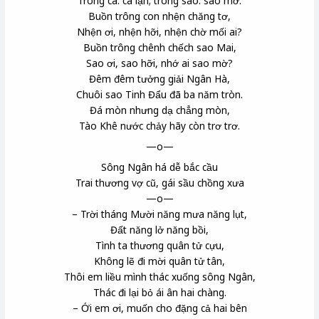
Trông cá: cá lặn; trông sao: sao mờ.
Buồn trông con nhện chăng tơ,
Nhện ơi, nhện hỡi, nhện chờ mối ai?
Buồn trông chênh chếch sao Mai,
Sao ơi, sao hỡi, nhớ ai sao mờ?
Đêm đêm tưởng giải Ngân Hà,
Chuôi sao Tinh Đẩu đã ba năm tròn.
Đá mòn nhưng dạ chẳng mòn,
Tào Khê nước chảy hãy còn trơ trơ.
—o—
Sông Ngân há dễ bắc cầu
Trai thương vợ cũ, gái sầu chồng xưa
—o—
– Trời tháng Mười năng mưa năng lụt,
Đất năng lở năng bồi,
Tình ta thương quân tử cựu,
Không lẽ đi mời quân tử tân,
Thôi em liều mình thác xuống sông Ngân,
Thác đi lại bỏ ái ân hai chàng.
– Ới em ơi, muốn cho đặng cả hai bên