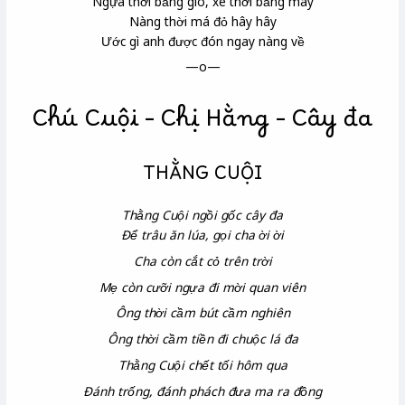
Ngựa thời bằng gió, xe thời bằng mây
Nàng thời má đỏ hây hây
Ước gì anh được đón ngay nàng về
—o—
Chú Cuội – Chị Hằng – Cây đa
THẰNG CUỘI
Thằng Cuội ngồi gốc cây đa
Để trâu ăn lúa, gọi cha ời ời
Cha còn cắt cỏ trên trời
Mẹ còn cưỡi ngựa đi mời quan viên
Ông thời cầm bút cầm nghiên
Ông thời cầm tiền đi chuộc lá đa
Thằng Cuội chết tối hôm qua
Đánh trống, đánh phách đưa ma ra đồng