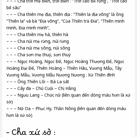
– – – Cha trời mẹ biển, trời biển : “Trời cao bể rộng”, “Trời cao
bể sâu”
– – – Cha thiên mẹ địa, thiên địa : “Thiên la địa võng” là ông
“Thiên la” và bà “Địa võng”, “Của Thiên trả Đia”, “Thiên minh
minh, Địa minh minh”,
– – – Cha thiên mẹ hà, thiên hà
– – – Cha núi mẹ rừng, núi rừng
– – – Cha núi mẹ sông, núi sông
– – – Cha sơn mẹ thuỷ, sơn thuỷ
– – – Ngọc Hoàng, Ngọc Đế, Ngọc Hoàng Thượng Đế, Ngọc
Hoàng Đại Đế, Thiên Hoàng – Thiên Hâu, Vương Mẫu, Tây
Vương Mẫu, Vương Mẫu Nương Nương : Xứ Thiên đình
– – – Ông Thiên Lôi – Bà La sát
– – – Cây đa – Chú Cuội – Chị Hằng
– – – Ngưu Lang – Chức nữ (liên quan đến dòng máu hơn là xứ
sở)
– – – Nữ Oa – Phục Hy, Thần Nông (liên quan đến dòng máu
hơn là xứ sở)
– Cha xứ sở :