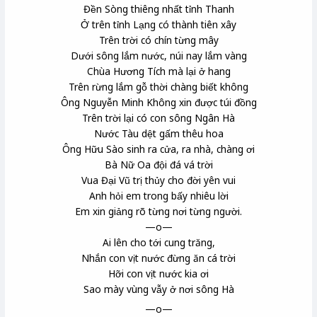
Đền Sòng thiêng nhất tỉnh Thanh
Ở trên tỉnh Lạng có thành tiên xây
Trên trời có chín từng mây
Dưới sông lắm nước, núi nay lắm vàng
Chùa Hương Tích mà lại ở hang
Trên rừng lắm gỗ thời chàng biết không
Ông Nguyễn Minh Không xin được túi đồng
Trên trời lại có con sông Ngân Hà
Nước Tàu dệt gấm thêu hoa
Ông Hữu Sào sinh ra cửa, ra nhà, chàng ơi
Bà Nữ Oa đội đá vá trời
Vua Đại Vũ trị thủy cho đời yên vui
Anh hỏi em trong bấy nhiêu lời
Em xin giảng rõ từng nơi từng người.
—o—
Ai lên cho tới cung trăng,
Nhắn con vịt nước đừng ăn cá trời
Hỡi con vịt nước kia ơi
Sao mày vùng vẫy ở nơi sông Hà
—o—