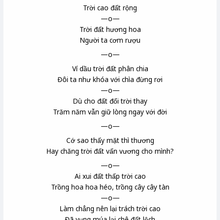
Trời cao đất rộng
—o—
Trời đất hương hoa
Người ta cơm rượu
—o—
Ví dầu trời đất phân chia
Đôi ta như khóa với chìa đừng rơi
—o—
Dù cho đất đổi trời thay
Trăm năm vẫn giữ lòng ngay với đời
—o—
Cớ sao thấy mặt thì thương
Hay chăng trời đất vấn vương cho mình?
—o—
Ai xui đất thấp trời cao
Trồng hoa hoa héo, trồng cây cây tàn
—o—
Làm chẳng nên lại trách trời cao
Đã vụng múa lại chê đất lệch