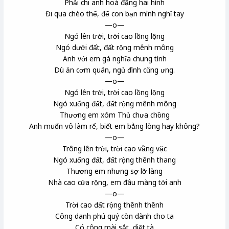
Phải chi anh hoá đặng hai hình
Đi qua chèo thế, để con bạn mình nghỉ tay
—o—
Ngó lên trời, trời cao lồng lộng
Ngó dưới đất, đất rộng mênh mông
Anh với em gá nghĩa chung tình
Dù ăn cơm quán, ngủ đình cũng ưng.
—o—
Ngó lên trời, trời cao lồng lộng
Ngó xuống đất, đất rộng mênh mông
Thương em xóm Thủ chưa chồng
Anh muốn vô làm rể, biết em bằng lòng hay không?
—o—
Trông lên trời, trời cao vằng vặc
Ngó xuống đất, đất rộng thênh thang
Thương em nhưng sợ lỡ làng
Nhà cao cửa rộng, em đâu màng tới anh
—o—
Trời cao đất rộng thênh thênh
Công danh phú quý còn dành cho ta
Có công mài sắt, diệt tà