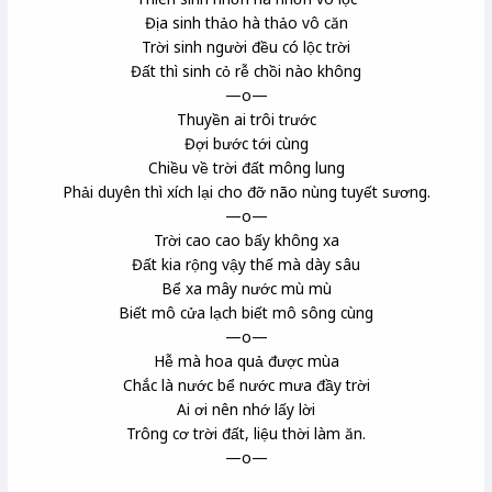
Địa sinh thảo hà thảo vô căn
Trời sinh người đều có lộc trời
Đất thì sinh cỏ rễ chồi nào không
—o—
Thuyền ai trôi trước
Đợi bước tới cùng
Chiều về trời đất mông lung
Phải duyên thì xích lại cho đỡ não nùng tuyết sương.
—o—
Trời cao cao bấy không xa
Đất kia rộng vậy thế mà dày sâu
Bể xa mây nước mù mù
Biết mô cửa lạch biết mô sông cùng
—o—
Hễ mà hoa quả được mùa
Chắc là nước bể nước mưa đầy trời
Ai ơi nên nhớ lấy lời
Trông cơ trời đất, liệu thời làm ăn.
—o—