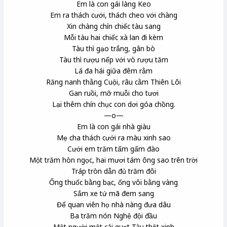
Em là con gái làng Keo
Em ra thách cưới, thách cheo
với chàng
Xin chàng chín chiếc tàu sang
Mỗi tàu hai chiếc xà lan
đi kèm
Tàu thì gạo trắng, gân bò
Tàu thì rượu nếp với vò rượu tăm
Lá đa hái giữa đêm rằm
Răng nanh thằng Cuội, râu cằm Thiên Lôi
Gan ruồi, mỡ muỗi cho tươi
Lại thêm chín chục con dơi góa chồng.
—o—
Em là con gái nhà giàu
Mẹ cha thách cưới ra màu xinh sao
Cưới em trăm tấm gấm
đào
Một trăm hòn ngọc, hai mươi tám ông sao trên trời
Tráp
tròn dẫn đủ trăm đôi
Ống thuốc
bằng bạc, ống vôi
bằng vàng
Sắm xe tứ mã
đem sang
Để quan viên
họ nhà nàng đưa dâu
Ba trăm nón Nghệ
đội đầu
Một người một cái quạt Tàu thật xinh