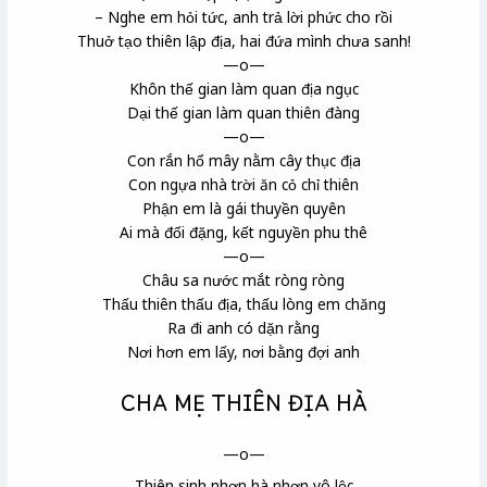
– Nghe em hỏi tức, anh trả lời phức cho rồi
Thuở tạo thiên lập địa, hai đứa mình chưa sanh!
—o—
Khôn thế gian làm quan địa ngục
Dại thế gian làm quan thiên đàng
—o—
Con rắn hổ mây nằm cây thục địa
Con ngựa nhà trời ăn cỏ chỉ thiên
Phận em là gái thuyền quyên
Ai mà đối đặng, kết nguyền phu thê
—o—
Châu sa
nước mắt ròng ròng
Thấu thiên thấu địa, thấu lòng em chăng
Ra đi anh có dặn rằng
Nơi hơn em lấy, nơi bằng đợi anh
CHA MẸ THIÊN ĐỊA HÀ
—o—
Thiên sinh nhơn hà nhơn vô lộc