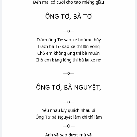
Đến mai có cưới cho tao miếng giầu
ÔNG TƠ, BÀ TƠ
—o—
Trách ông Tơ sao xe hoài xe hủy
Trách bà Tơ sao xe chỉ lộn vòng
Chỗ em không ưng thì bà muốn
Chỗ em bằng lòng thì bà lại xe rơi
—o—
ÔNG TƠ, BÀ NGUYỆT,
—o—
Yêu nhau lấy quách nhau đi
Ông Tơ bà Nguyệt làm chi thì làm
—O—
Anh về sao được mà về