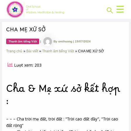
CHUYÊN
Skip
Post
MỤC:
Search
to
navigation
content
CHA MẸ XỨ SỞ
Thanh âm tiếng Việt
|
By
omihuong
|
19/07/2024
Trang chủ
Bài viết
Thanh âm tiếng Việt
CHA MẸ XỨ SỞ
Lượt xem: 203
Cha & Mẹ xứ sở kết hợp
:
– – – Cha trời mẹ đất, trời đất : “Trời cao đất dầy”, “Trời cao
đất rộng”