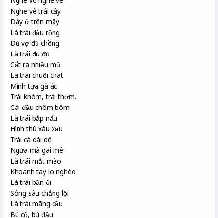
Nghe vẻ nghe vè
Nghe vè trái cây
Dây ở trên mây
Là trái đậu rồng
Ðủ vợ đủ chồng
Là trái đu đủ
Cắt ra nhiều mủ
Là trái chuối chát
Mình tựa gà ác
Trái khóm, trái thơm.
Cái đầu chôm bôm
Là trái bắp nấu
Hình thù xâu xấu
Trái cà dái dê
Ngứa mà gãi mê
Là trái mắt mèo
Khoanh tay lo nghèo
Là trái bần ổi
Sông sâu chẳng lội
Là trái mãng cầu
Bù cổ, bù đầu