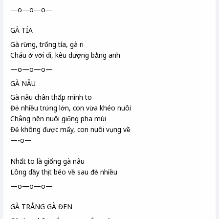
—o—o—o—
GÀ TÍA
Gà rừng, trống tía, gà ri
Cháu ở với dì, kêu dượng bằng anh
—o—o—o—
GÀ NÂU
Gà nâu chân thấp mình to
Đẻ nhiều trứng lớn, con vừa khéo nuôi
Chẳng nên nuôi giống pha mùi
Đẻ không được mấy, con nuôi vụng về
—-o—
Nhất to là giống gà nâu
Lông dầy thịt béo về sau đẻ nhiều
—o—o—o—
GÀ TRẮNG GÀ ĐEN