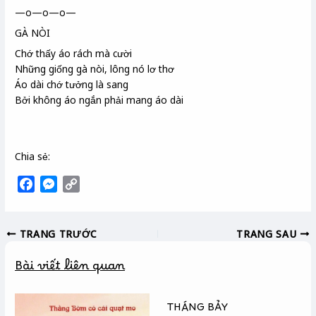
—o—o—o—
GÀ NÒI
Chớ thấy áo rách mà cười
Những giống gà nòi
, lông nó lơ thơ
Áo dài chớ tưởng là sang
Bởi không áo ngắn phải mang áo dài
Chia sẻ:
F
M
C
a
e
o
c
s
p
TRANG TRƯỚC
TRANG SAU
e
s
y
b
e
L
Bài viết liên quan
o
n
i
o
g
n
k
e
k
THÁNG BẢY