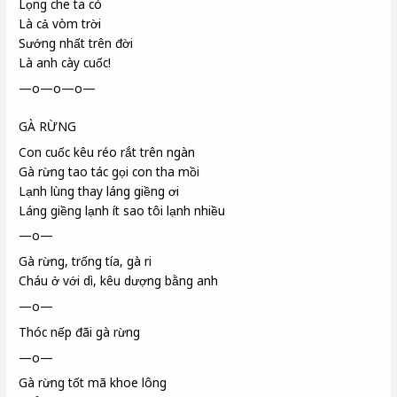
Lọng
che ta có
Là cả vòm trời
Sướng nhất trên đời
Là anh cày cuốc!
—o—o—o—
GÀ RỪNG
Con cuốc kêu réo rắt trên ngàn
Gà rừng tao tác gọi con tha mồi
Lạnh lùng thay láng giềng ơi
Láng giềng lạnh ít sao tôi lạnh nhiều
—o—
Gà rừng, trống tía, gà ri
Cháu ở với dì, kêu dượng bằng anh
—o—
Thóc nếp đãi gà rừng
—o—
Gà rừng tốt mã khoe lông