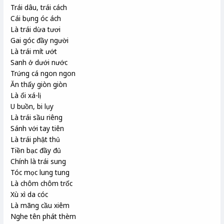
Trái dâu, trái cách
Cái bụng óc ách
Là trái dừa tươi
Gai góc đầy người
Là trái mít ướt
Sanh ở dưới nước
Trứng cá ngon ngon
Ăn thấy giòn giòn
Là ổi xá-lị
U buồn, bi lụy
Là trái sầu riêng
Sánh với tay tiên
Là trái phật thủ
Tiền bạc đầy đủ
Chính là trái sung
Tóc mọc lung tung
Là chôm chôm trốc
Xù xì da cóc
Là mãng cầu xiêm
Nghe tên phát thèm