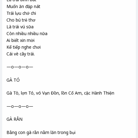
Muốn ăn đập nát
Trái lựu chớ chi
Cho bú trẻ thơ
Là trái vú sữa
Còn nhiều nhiều nữa
Ai biết xin mời
Kể tiếp nghe chơi
Cái vè cây trái.
—o—o—o—
GÀ TÓ
Gà Tò, lợn Tó, vó Vạn Đồn, lồn Cổ Am, cặc Hành Thiện
—o—o—o—
GÀ RẰN
Bằng con gà rằn nằm lăn trong bụi