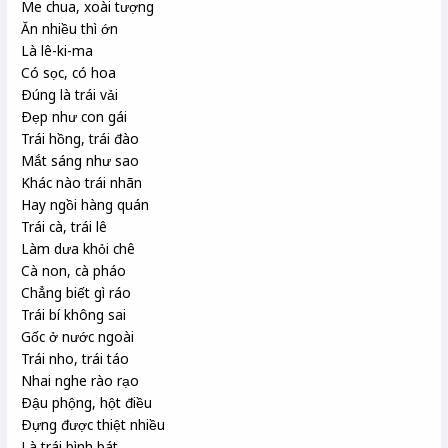
Me chua, xoài tượng
Ăn nhiều thì ớn
Là lê-ki-ma
Có sọc, có hoa
Ðúng là trái vải
Ðẹp như con gái
Trái hồng, trái đào
Mắt sáng như sao
Khác nào trái nhãn
Hay ngồi hàng quán
Trái cà, trái lê
Làm dưa khỏi chê
Cà non, cà pháo
Chẳng biết gì ráo
Trái bí không sai
Gốc ở nước ngoài
Trái nho, trái táo
Nhai nghe rào rạo
Ðậu phộng, hột điều
Ðựng được thiệt nhiều
Là trái bình bát