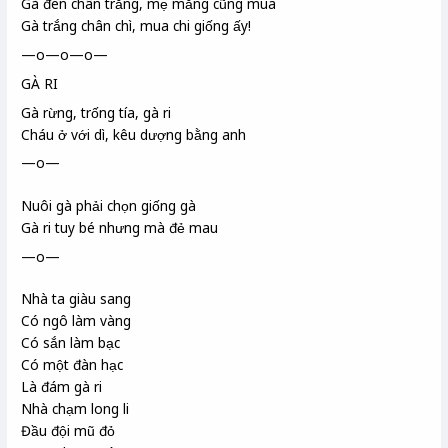
Gà đen
chân trắng, mẹ mắng cũng mua
Gà trắng chân chì, mua chi
giống ấy!
—o—o—o—
GÀ RI
Gà rừng, trống tía, gà ri
Cháu ở với dì, kêu dượng bằng anh
—o—
Nuôi gà phải chọn giống gà
Gà ri tuy bé nhưng mà đẻ mau
—o—
Nhà ta giàu sang
Có ngô làm vàng
Có sắn làm bạc
Có một đàn hạc
Là đám gà ri
Nhà chạm long li
Đầu đội mũ đỏ