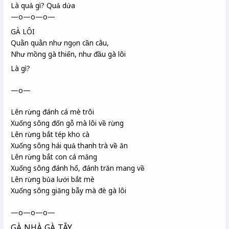
Là quả gì? Quả dứa
—o—o—o—
GÀ LÔI
Quằn quằn như ngọn cần câu,
Như mồng gà thiến, như đầu gà lôi
Là gì?
—o—
Lên rừng đánh cá mè
trôi
Xuống sông đốn gỗ mà lôi về rừng
Lên rừng bắt tép kho cà
Xuống sông hái quả thanh trà
về ăn
Lên rừng bắt con cá măng
Xuống sông đánh hổ, đánh trăn mang về
Lên rừng bủa lưới bắt mè
Xuống sông giăng bẫy mà đè gà lôi
—o—o—o—
GÀ NHÀ GÀ TÂY