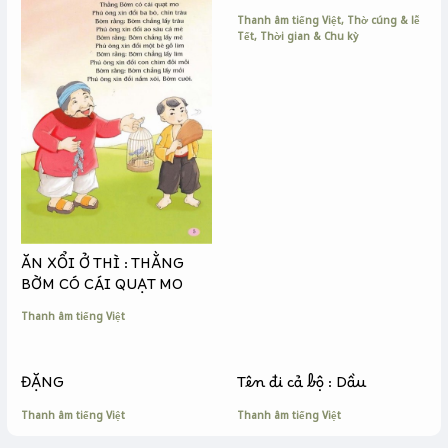
r
Thanh âm tiếng Việt
,
Thờ cúng & lễ
Tết
,
Thời gian & Chu kỳ
ĂN XỔI Ở THÌ : THẰNG
BỜM CÓ CÁI QUẠT MO
Thanh âm tiếng Việt
ĐẶNG
Tên đi cả bộ : Dầu
Thanh âm tiếng Việt
Thanh âm tiếng Việt