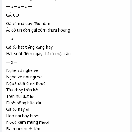
—o—o—o—
GÀ CỒ
Gà cồ
mà gáy đầu hôm
Ắt có tin đồn gái xóm chửa hoang
—o—
Gà cồ
hát tiếng cũng hay
Hát suốt đêm ngày chỉ có một câu
—o—
Nghe vẻ nghe ve
Nghe vè nói ngược
Ngựa đua dưới nước
Tàu chạy trên bờ
Trên núi đặt lờ
Dưới sông bửa củi
Gà cồ hay ủi
Heo nái hay bươi
Nước kém
mùng mười
Ba mươi nước lớn