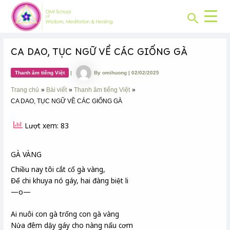
CHUYÊN
Skip
Post
MỤC:
Search
to
navigation
content
CA DAO, TỤC NGỮ VỀ CÁC GIỐNG GÀ
Thanh âm tiếng Việt
|
By
omihuong
|
02/02/2025
Trang chủ
Bài viết
Thanh âm tiếng Việt
CA DAO, TỤC NGỮ VỀ CÁC GIỐNG GÀ
Lượt xem: 83
GÀ VÀNG
Chiều nay tôi cắt cổ gà vàng,
Để chi
khuya nó gáy, hai đàng
biệt li
—o—
Ai nuôi con gà trống con gà vàng
Nửa đêm dậy gáy cho nàng nấu cơm