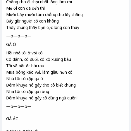
Chẳng cho đi chọi nhốt lồng làm chi
Mẹ ơi con đã đến thì
Mười bảy mười tám chẳng cho lấy chồng
Bấy giờ người có con không
Thấy chúng thấy bạn cực lòng con thay
—o—o—o—
GÀ Ô
Hồi nhỏ tôi ở với cô
Cô đánh, cô đuổi, cô xô xuống bàu
Tôi về bắt ốc hái rau
Mua bông kéo vải, làm giàu hơn cô
Nhà tôi có cặp gà ô
Đêm khuya nó gáy cho cô biết chừng
Nhà tôi có cặp gà rừng
Đêm khuya nó gáy cô đừng ngủ quên!
—o—o—o—
GÀ ÁC