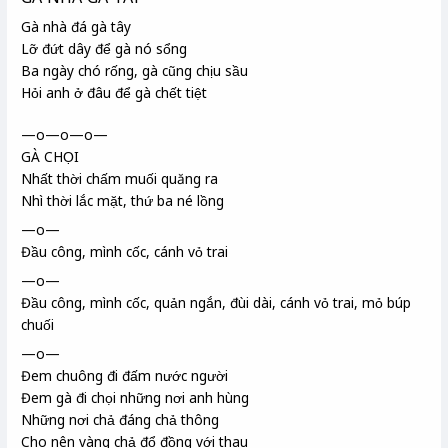
Gà nhà đá gà tây
Lỡ đứt dây để gà nó sổng
Ba ngày chó rống, gà cũng chịu sầu
Hỏi anh ở đâu để gà chết tiệt
—o—o—o—
GÀ CHỌI
Nhất thời chấm muối quăng ra
Nhì thời lắc mặt, thứ ba né lồng
—o—
Đầu công
, mình cốc
, cánh vỏ trai
—o—
Đầu công, mình cốc, quản ngắn, đùi dài, cánh vỏ trai, mỏ búp
chuối
—o—
Đem chuông đi đấm nước người
Đem gà đi chọi những nơi anh hùng
Những nơi chả đáng chả thông
Cho nên vàng chả đổ đồng với thau