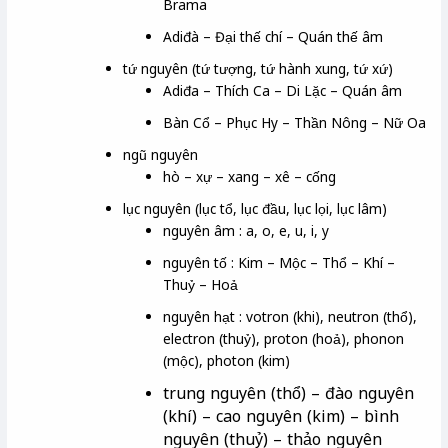
Brama
Adiđà – Đại thế chí – Quán thế âm
tứ nguyên (tứ tượng, tứ hành xung, tứ xứ)
Adiđa – Thích Ca – Di Lặc – Quán âm
Bàn Cổ – Phục Hy – Thần Nông – Nữ Oa
ngũ nguyên
hò – xự – xang – xê – cống
lục nguyên (lục tổ, lục đầu, lục lọi, lục lâm)
nguyên âm : a, o, e, u, i, y
nguyên tố : Kim – Mộc – Thổ – Khí –
Thuỷ – Hoả
nguyên hạt : votron (khi), neutron (thổ),
electron (thuỷ), proton (hoả), phonon
(mộc), photon (kim)
trung nguyên (thổ) –
đào nguyên
(khí) –
cao nguyên (kim) –
bình
nguyên (thuỷ) –
thảo nguyên