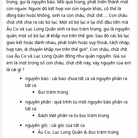
trứng, gọi là nguyên bào. Mỗi quả trứng, phát triển thành một
con người. Người đó kết hợp với con người khác, có thể là
đồng bào hoặc không, sinh ra con cháu, chút chít … Con cháu
chút chít chia ra các bộ lạc. Một số bộ lạc ở lại chỗ đầu tiên mà
Âu Cơ và Lạc Long Quân sinh ra bọc trăm trứng, gọi là nguyên
quán; một số bộ lạc đi khắp nơi trên thế giới. Sau đó các bộ lạc
giao kết hoặc đánh nhau, phát triển hoặc suy thoái, tách nhập,
hợp tan, di chuyển khắp nơi trên thế giới”. Con cháu, chút chít
của Ậu Cơ và Lạc Long Quân đông như quân nguyên. Giả sử
em là một trong số con cháu, chút chít này, vậy nguyên của em
là cái gì ?
nguyên bào : cái bao chứa tất cả và nguyên phân ra
tất cả
Bọc trăm trứng
nguyên phân : quá trình từ một nguyên bào phân ra
tất cả
Bách Việt phân ra từ bọc trăm trứng
nguyên gốc : cái gốc của tất cả
Âu Cơ, Lạc Long Quân & Bọc trăm trứng