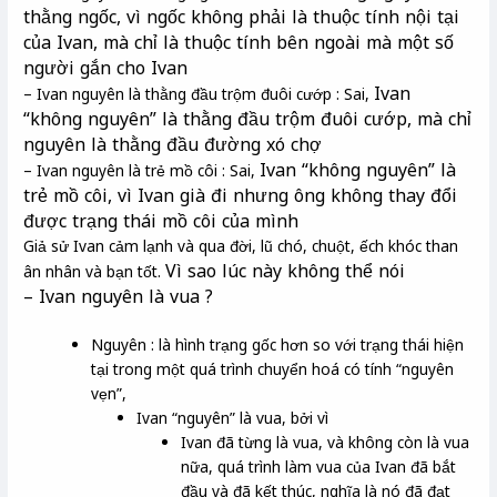
thằng ngốc, vì ngốc không phải là thuộc tính nội tại
của Ivan, mà chỉ là thuộc tính bên ngoài mà một số
người gắn cho Ivan
Ivan
– Ivan nguyên là thằng đầu trộm đuôi cướp : Sai,
“không nguyên” là thằng đầu trộm đuôi cướp, mà chỉ
nguyên là thằng đầu đường xó chợ
Ivan “không nguyên” là
– Ivan nguyên là trẻ mồ côi : Sai,
trẻ mồ côi, vì Ivan già đi nhưng ông không thay đổi
được trạng thái mồ côi của mình
Giả sử Ivan cảm lạnh và qua đời, lũ chó, chuột, ếch khóc than
Vì sao lúc này không thể nói
ân nhân và bạn tốt.
– Ivan nguyên là vua ?
Nguyên : là hình trạng gốc hơn so với trạng thái hiện
tại trong một quá trình chuyển hoá có tính “nguyên
vẹn”,
Ivan “nguyên” là vua, bởi vì
Ivan đã từng là vua, và không còn là vua
nữa, quá trình làm vua của Ivan đã bắt
đầu và đã kết thúc, nghĩa là nó đã đạt