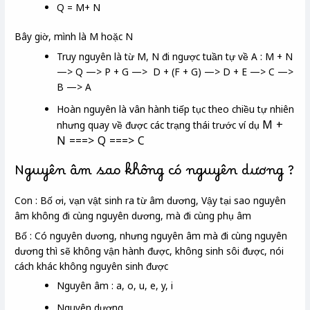
Q = M+ N
Bây giờ, mình là M hoặc N
Truy nguyên là từ M, N đi ngược tuần tự về A : M + N
—> Q —> P + G —> D + (F + G) —> D + E —> C —>
B —> A
Hoàn nguyên là vân hành tiếp tục theo chiều tự nhiên
M +
nhưng quay về được các trạng thái trước ví dụ
N ===> Q ===> C
Nguyên âm sao không có nguyên dương ?
Con : Bố ơi, vạn vật sinh ra từ âm dương, Vậy tại sao nguyên
âm không đi cùng nguyên dương, mà đi cùng phụ âm
Bố : Có nguyên dương, nhưng nguyên âm mà đi cùng nguyên
dương thì sẽ không vận hành được, không sinh sôi được, nói
cách khác không nguyên sinh được
Nguyên âm : a, o, u, e, y, i
Nguyên dương