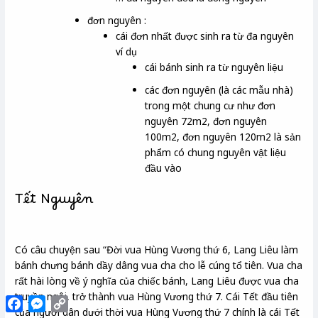
đơn nguyên :
cái đơn nhất được sinh ra từ đa nguyên
ví dụ
cái bánh sinh ra từ nguyên liệu
các đơn nguyên (là các mẫu nhà)
trong một chung cư như đơn
nguyên 72m2, đơn nguyên
100m2, đơn nguyên 120m2 là sản
phẩm có chung nguyên vật liệu
đầu vào
Tết Nguyên
Có câu chuyện sau “Đời vua Hùng Vương thứ 6, Lang Liêu làm
bánh chưng bánh dầy dâng vua cha cho lễ cúng tổ tiên. Vua cha
rất hài lòng về ý nghĩa của chiếc bánh, Lang Liêu được vua cha
truyền ngôi, trở thành vua Hùng Vương thứ 7. Cái Tết đầu tiên
Facebook
Messenger
Copy
của người dân dưới thời vua Hùng Vương thứ 7 chính là cái Tết
Link