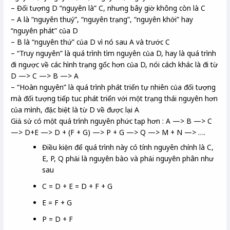
– Đối tượng D “nguyên là” C, nhưng bây giờ không còn là C
– A là “nguyên thuỷ”, “nguyên trạng”, “nguyên khởi” hay
“nguyên phát” của D
– B là “nguyên thứ” của D vì nó sau A và trước C
– “Truy nguyên” là quá trình tìm nguyên của D, hay là quá trình
đi ngược về các hình trạng gốc hơn của D, nói cách khác là đi từ
D —> C —> B —> A
– “Hoàn nguyên” là quá trình phát triển tự nhiên của đối tượng
mà đối tượng tiếp tuc phát triển với một trạng thái nguyên hơn
của mình, đặc biệt là từ D về được lại A
Giả sử có một quá trình nguyên phức tạp hơn : A —> B —> C
—> D+E —> D + (F + G) —> P + G —> Q —> M + N —> ….
Điều kiện để quá trình này có tính nguyên chính là C,
E, P, Q phải là nguyên bào và phải nguyên phân như
sau
C = D + E = D + F + G
E = F + G
P = D + F