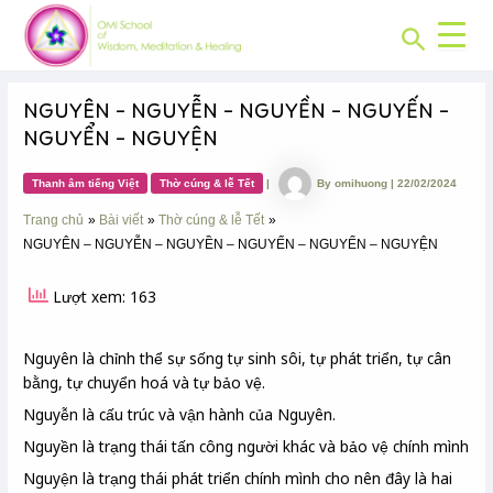
CHUYÊN
Skip
Post
MỤC:
Search
to
navigation
content
NGUYÊN – NGUYỄN – NGUYỀN – NGUYẾN –
NGUYỂN – NGUYỆN
Thanh âm tiếng Việt
Thờ cúng & lễ Tết
|
By
omihuong
|
22/02/2024
Trang chủ
Bài viết
Thờ cúng & lễ Tết
NGUYÊN – NGUYỄN – NGUYỀN – NGUYẾN – NGUYỂN – NGUYỆN
Lượt xem: 163
Nguyên là chỉnh thể sự sống tự sinh sôi, tự phát triển, tự cân
bằng, tự chuyển hoá và tự bảo vệ.
Nguyễn là cấu trúc và vận hành của Nguyên.
Nguyền là trạng thái tấn công người khác và bảo vệ chính mình
Nguyện là trạng thái phát triển chính mình cho nên đây là hai