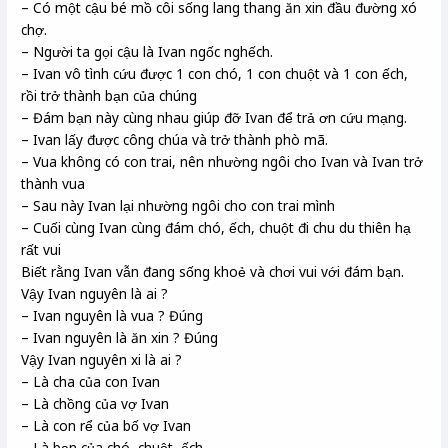
– Có một cậu bé mồ côi sống lang thang ăn xin đầu đường xó
chợ.
– Người ta gọi cậu là Ivan ngốc nghếch.
– Ivan vô tình cứu được 1 con chó, 1 con chuột và 1 con ếch,
rồi trở thành bạn của chúng
– Đám bạn này cùng nhau giúp đỡ Ivan để trả ơn cứu mạng.
– Ivan lấy được công chúa và trở thành phò mã.
– Vua không có con trai, nên nhường ngôi cho Ivan và Ivan trở
thành vua
– Sau này Ivan lại nhường ngôi cho con trai mình
– Cuối cùng Ivan cùng đám chó, ếch, chuột đi chu du thiên hạ
rất vui
Biết rằng Ivan vẫn đang sống khoẻ và chơi vui với đám bạn.
Vậy Ivan nguyên là ai ?
– Ivan nguyên là vua ? Đúng
– Ivan nguyên là ăn xin ? Đúng
Vậy Ivan nguyên xi là ai ?
– Là cha của con Ivan
– Là chồng của vợ Ivan
– Là con rể của bố vợ Ivan
– Là bạn của chó, chuột, ếch