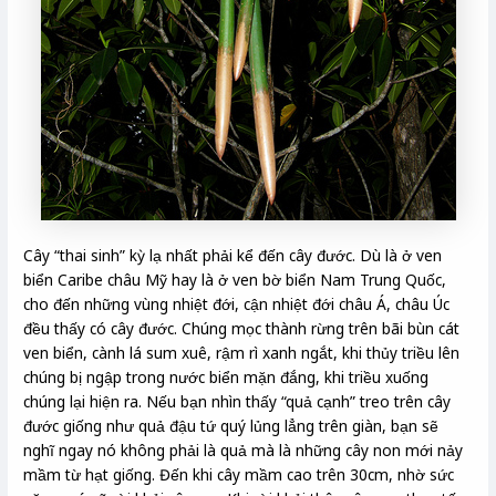
Cây “thai sinh” kỳ lạ nhất phải kể đến cây đước. Dù là ở ven
biển Caribe châu Mỹ hay là ở ven bờ biển Nam Trung Quốc,
cho đến những vùng nhiệt đới, cận nhiệt đới châu Á, châu Úc
đều thấy có cây đước. Chúng mọc thành rừng trên bãi bùn cát
ven biển, cành lá sum xuê, rậm rì xanh ngắt, khi thủy triều lên
chúng bị ngập trong nước biển mặn đắng, khi triều xuống
chúng lại hiện ra. Nếu bạn nhìn thấy “quả cạnh” treo trên cây
đước giống như quả đậu tứ quý lủng lẳng trên giàn, bạn sẽ
nghĩ ngay nó không phải là quả mà là những cây non mới nảy
mầm từ hạt giống. Đến khi cây mầm cao trên 30cm, nhờ sức