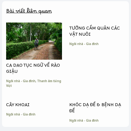
b
e
L
Bài viết liên quan
o
n
i
o
g
n
k
e
k
TƯỚNG CẦM QUÂN CÁC
r
VẬT NUÔI
Ngôi nhà - Gia đình
CA DAO TỤC NGỮ VỀ RÀO
GIẬU
Ngôi nhà - Gia đình
,
Thanh âm tiếng
Việt
CÂY KHOAI
KHÓC DẠ ĐỀ & BỆNH DẠ
ĐỀ
Ngôi nhà - Gia đình
Ngôi nhà - Gia đình