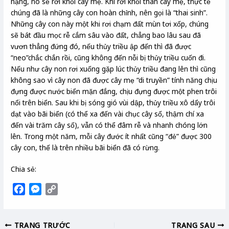
nặng, nó sẽ rời khỏi cây mẹ. Khi rời khỏi thân cây mẹ, thực tế
chúng đã là những cây con hoàn chỉnh, nên gọi là “thai sinh”.
Những cây con này một khi rơi chạm đất mùn tơi xốp, chúng
sẽ bát đầu mọc rễ cắm sâu vào đất, chẳng bao lâu sau đã
vươn thẳng đứng đó, nếu thủy triều ập đến thì đã được
“neo”chắc chắn rồi, cũng không đến nỗi bị thủy triều cuốn đi.
Nếu như cây non rơi xuống gặp lúc thủy triều đang lên thì cũng
không sao vì cây non đã được cây mẹ “di truyền” tính năng chịu
đựng được nước biển mặn đắng, chịu đựng được một phen trôi
nổi trên biển. Sau khi bị sóng gió vùi dập, thủy triều xô dẩy trôi
dạt vào bãi biển (có thể xa đến vài chục cây số, thậm chí xa
đến vài trăm cây số), vẫn có thể đâm rễ và nhanh chóng lớn
lên. Trong một năm, mỗi cây đước ít nhất cũng “đẻ” được 300
cây con, thế là trên nhiều bãi biển đã có rừng.
Chia sẻ:
F
M
C
a
e
o
c
s
p
TRANG TRƯỚC
TRANG SAU
e
s
y