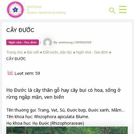
CHUYÊN
Skip
Post
MỤC:
Search
to
navigation
content
CÂY ĐƯỚC
Ngôi nhà - Gia đình
|
By
omihuong
|
09/05/2025
Trang chủ
Bài viết
Đất nước, dân tộc
Ngôi nhà - Gia đình
CÂY ĐƯỚC
Lượt xem: 59
Họ Đước là cây thân gỗ hay cây bụi có hoa, sống ở
rừng ngập mặn, ven biển
Tên thường gọi: Trang, Vẹt, Sú, Đước bợp, Đước xanh, Mắm…
Tên khoa học: Rhizophora apiculata Blume.
Họ khoa học: Họ Đước (Rhizophoraceae)