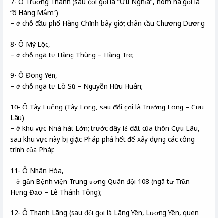
7- Ô Trường Thanh (sau đổi gọi là “Ưu Nghĩa”, nôm na gọi là
“ô Hàng Mắm”)
– ở chỗ đầu phố Hàng Chĩnh bây giờ; chân cầu Chương Dương
8- Ô Mỹ Lộc,
– ở chỗ ngã tư Hàng Thùng – Hàng Tre;
9- Ô Đông Yên,
– ở chỗ ngã tư Lò Sũ – Nguyễn Hữu Huân;
10- Ô Tây Luông (Tây Long, sau đổi gọi là Trường Long – Cựu
Lâu)
– ở khu vực Nhà hát Lớn; trước đây là đất của thôn Cựu Lâu,
sau khu vực này bị giặc Pháp phá hết để xây dựng các công
trình của Pháp
11- Ô Nhân Hòa,
– ở gần Bệnh viện Trung ương Quân đội 108 (ngã tư Trần
Hưng Đạo – Lê Thánh Tông);
12- Ô Thanh Lãng (sau đổi gọi là Lãng Yên, Lương Yên, quen