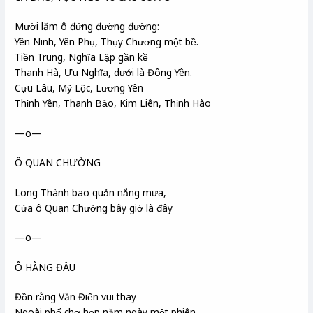
Mười lăm ô đứng đường đường:
Yên Ninh, Yên Phụ, Thụy Chương một bề.
Tiền Trung, Nghĩa Lập gần kề
Thanh Hà, Ưu Nghĩa, dưới là Đông Yên.
Cựu Lâu, Mỹ Lộc, Lương Yên
Thịnh Yên, Thanh Bảo, Kim Liên, Thịnh Hào
—o—
Ô QUAN CHƯỞNG
Long Thành bao quản nắng mưa,
Cửa ô Quan Chưởng bây giờ là đây
—o—
Ô HÀNG ĐẬU
Đồn rằng Văn Điển vui thay
Ngoài phố chợ họp năm ngày một phiên