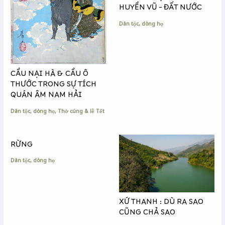
HUYỀN VŨ – ĐẤT NƯỚC
Dân tộc, dòng họ
CẦU NẠI HÀ & CẦU Ô
THƯỚC TRONG SỰ TÍCH
QUÁN ÂM NAM HẢI
Dân tộc, dòng họ
,
Thờ cúng & lễ Tết
RỪNG
Dân tộc, dòng họ
XỨ THANH : DÙ RA SAO
CŨNG CHẢ SAO