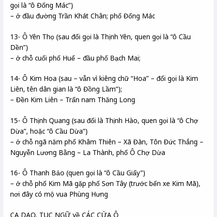
gọi là “ô Đống Mác”)
– ở đầu đường Trần Khát Chân; phố Đống Mác
13- Ô Yên Thọ (sau đổi gọi là Thịnh Yên, quen gọi là “ô Cầu
Dền”)
– ở chỗ cuối phố Huế – đầu phố Bạch Mai;
14- Ô Kim Hoa (sau – vẫn vì kiêng chữ “Hoa” – đổi gọi là Kim
Liên, tên dân gian là “ô Đồng Lầm”);
– Đền Kim Liên – Trấn nam Thăng Long
15- Ô Thịnh Quang (sau đổi là Thịnh Hào, quen gọi là “ô Chợ
Dừa”, hoặc “ô Cầu Dừa”)
– ở chỗ ngã năm phố Khâm Thiên – Xã Đàn, Tôn Đức Thắng –
Nguyễn Lương Bằng – La Thành, phố Ô Chợ Dừa
16- Ô Thanh Bảo (quen gọi là “ô Cầu Giấy”)
– ở chỗ phố Kim Mã gặp phố Sơn Tây (trước bến xe Kim Mã),
nơi đây có mộ vua Phùng Hưng
CA DAO, TỤC NGỮ về CÁC CỬA Ô