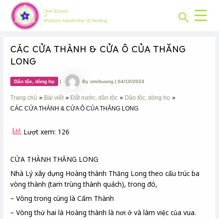
CHUYÊN
Skip
Post
MỤC:
Search
to
navigation
content
CÁC CỬA THÀNH & CỬA Ô CỦA THĂNG
LONG
Dân tộc, dòng họ
|
By
omihuong
|
04/10/2024
Trang chủ
Bài viết
Đất nước, dân tộc
Dân tộc, dòng họ
CÁC CỬA THÀNH & CỬA Ô CỦA THĂNG LONG
Lượt xem: 126
CỬA THÀNH THĂNG LONG
Nhà Lý xây dựng Hoàng thành Thăng Long theo cấu trúc ba
vòng thành (tam trùng thành quách), trong đó,
– Vòng trong cùng là Cấm Thành
– Vòng thứ hai là Hoàng thành là nơi ở và làm việc của vua.