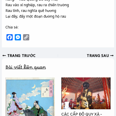
Rau vào xí nghiệp, rau ra chiến trường
Rau tình, rau nghĩa quê hương
Lại đây, đẩy một đoạn đường hộ rau
Chia sẻ:
F
M
C
a
e
o
c
s
p
TRANG TRƯỚC
TRANG SAU
e
s
y
b
e
L
Bài viết liên quan
o
n
i
o
g
n
k
e
k
r
CÁC CẤP ĐỘ QUY XÀ –