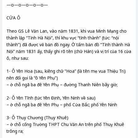
—o—o—o—o—o—
CỬA Ô
Theo GS Lê Văn Lan, vào năm 1831, khi vua Minh Mạng cho
thành lập “Tỉnh Hà Nội”, thì khu vực “tỉnh thành” (tức: “nội
thành”) đã được vẽ bản đồ ngay. Ở tấm bản đồ “Tỉnh thành Hà
Nội” năm 1831 ấy, thấy ghi rõ tên (chữ Hán) và vị trí của 16 cửa
ô, như sau:
1- Ô Yên Hoa (sau, kiêng chữ “Hoa” (là tên mẹ vua Thiệu Trị)
nên đổi gọi là “ô Yên Phụ”)
– ở chỗ ngã ba đê Yên Phụ – đường Thanh Niên bây giờ;
2- Ô Yên Tĩnh (tức Yên Định, Yên Ninh về sau)
– ở chỗ ngã ba đê Yên Phụ – phố Cửa Bắc; phố Yên Ninh
3- Ô Thụy Chương (Thụy Khuê)
– ở chỗ cổng Trường THPT Chu Văn An trên phố Thuỵ Khuê
trông ra;