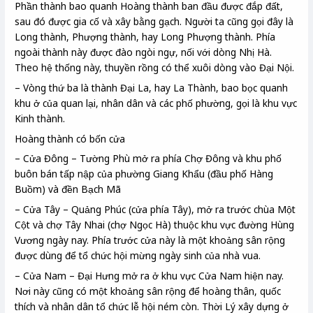
Phần thành bao quanh Hoàng thành ban đầu được đắp đất,
sau đó được gia cố và xây bằng gạch. Người ta cũng gọi đây là
Long thành, Phượng thành, hay Long Phượng thành. Phía
ngoài thành này được đào ngòi ngự, nối với dòng Nhị Hà.
Theo hệ thống này, thuyền rồng có thể xuôi dòng vào Đại Nội.
– Vòng thứ ba là thành Đại La, hay La Thành, bao bọc quanh
khu ở của quan lại, nhân dân và các phố phường, gọi là khu vực
Kinh thành.
Hoàng thành có bốn cửa
– Cửa Đông – Tường Phù mở ra phía Chợ Đông và khu phố
buôn bán tấp nập của phường Giang Khẩu (đầu phố Hàng
Buồm) và đền Bạch Mã
– Cửa Tây – Quảng Phúc (cửa phía Tây), mở ra trước chùa Một
Cột và chợ Tây Nhai (chợ Ngọc Hà) thuộc khu vực đường Hùng
Vương ngày nay. Phía trước cửa này là một khoảng sân rộng
được dùng để tổ chức hội mừng ngày sinh của nhà vua.
– Cửa Nam – Đại Hưng mở ra ở khu vực Cửa Nam hiện nay.
Nơi này cũng có một khoảng sân rộng để hoàng thân, quốc
thích và nhân dân tổ chức lễ hội ném còn. Thời Lý xây dựng ở