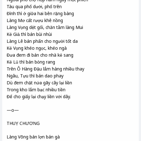
Tàu qua phố dưới, phố trên
Đình thì ở giữa hai bên rặng bàng
Làng Mơ cất rượu khê nồng
Làng Vọng dệt gối, chăn tằm làng Mui
Kẻ Giả thì bán bùi nhùi
Làng Lê bán phấn cho người tốt da
Kẻ Vọng khéo ngọc, khéo ngà
Đưa đem đi bán cho nhà kẻ sang
Kẻ Lủ thì bán bỏng rang
Trên Ô Hàng Đậu lắm hàng nhiều thay
Ngâu, Tựu thì bán dao phay
Dù đem chặt nứa gãy cây lại liền
Trong kho lắm bạc nhiều tiền
Để cho giấy lại chạy liền với dây.
—o—
THUỴ CHƯƠNG
Làng Võng bán lợn bán gà