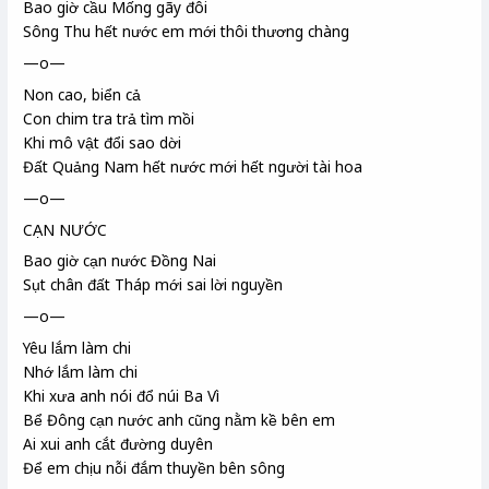
Bao giờ cầu Mống
gãy đôi
Sông Thu
hết nước em mới thôi thương chàng
—o—
Non cao, biển cả
Con chim tra trả
tìm mồi
Khi mô
vật đổi sao dời
Đất Quảng Nam
hết nước mới hết người tài hoa
—o—
CẠN NƯỚC
Bao giờ cạn nước Đồng Nai
Sụt chân đất Tháp
mới sai lời nguyền
—o—
Yêu lắm làm chi
Nhớ lắm làm chi
Khi xưa anh nói đổ núi Ba Vì
Bể
Đông cạn nước anh cũng nằm kề bên em
Ai xui anh cắt đường duyên
Để em chịu nỗi đắm thuyền bên sông