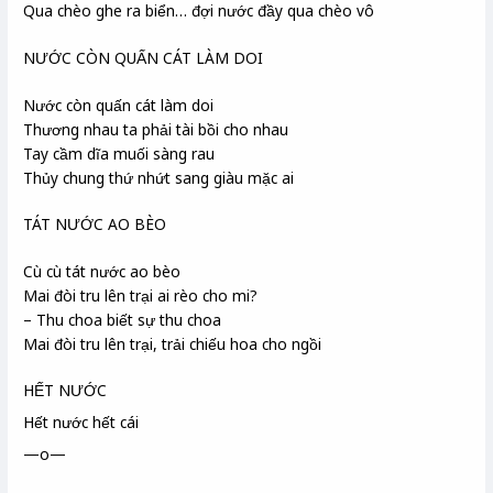
Qua chèo ghe ra biển… đợi nước đầy qua chèo vô
NƯỚC CÒN QUẤN CÁT LÀM DOI
Nước còn quấn cát làm doi
Thương nhau ta phải tài bồi
cho nhau
Tay cầm dĩa muối sàng
rau
Thủy chung thứ nhứt
sang giàu mặc ai
TÁT NƯỚC AO BÈO
Cù cù
tát nước ao bèo
Mai đòi tru
lên trại ai rèo
cho mi?
– Thu choa
biết sự thu choa
Mai đòi tru lên trại, trải chiếu hoa cho ngồi
HẾT NƯỚC
Hết nước hết cái
—o—