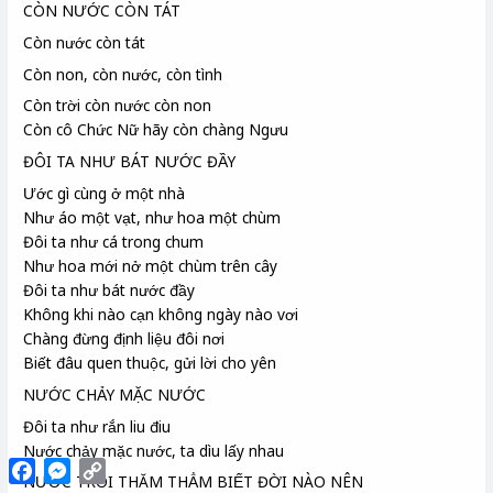
CÒN NƯỚC CÒN TÁT
Còn nước còn tát
Còn non, còn nước, còn tình
Còn trời còn nước còn non
Còn cô Chức Nữ hãy còn chàng Ngưu
ĐÔI TA NHƯ BÁT NƯỚC ĐẦY
Ước gì cùng ở một nhà
Như áo một vạt, như hoa một chùm
Đôi ta như cá trong chum
Như hoa mới nở một chùm trên cây
Đôi ta như bát nước đầy
Không khi nào cạn không ngày nào vơi
Chàng đừng định liệu đôi nơi
Biết đâu quen thuộc, gửi lời cho yên
NƯỚC CHẢY MẶC NƯỚC
Đôi ta như rắn liu điu
Nước chảy mặc nước, ta dìu lấy nhau
Facebook
Messenger
Copy
NƯỚC TRÔI THĂM THẲM BIẾT ĐỜI NÀO NÊN
Link