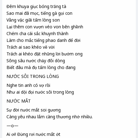
Đêm khuya giục bóng trăng tà
Sao mai
đã mọc, tiếng gà gọi con
Vằng vặc giãi tấm lòng son
Lại thêm con vượn véo von bên ghềnh
Chém cha cái sắc khuynh thành
Làm cho mắc tiếng phao danh để đời
Trách ai sao khéo vẽ vời
Trách ai khéo đặt những lời bướm ong
Sông sâu nước chảy đôi dòng
Biết đâu mà đọ tấm lòng cho đang
NƯỚC SÔI TRONG LÒNG
Nghe tin anh có vợ rồi
Như ai dội đọi
nước sôi trong lòng
NƯỚC MẮT
Sự đời nước mắt soi gương
Càng yêu nhau lắm càng thương nhớ nhiều.
—o—
Ai ơi! Đừng rơi nước mắt ớt