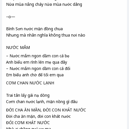
Nửa mùa nắng cháy nửa mùa nước dâng
–o—
Bình Sơn
nước mặn đồng chua
Nhưng mà nhân nghĩa
không thua nơi nào
NƯỚC MẮM
– Nước mắm ngon dầm con cá bẹ
Anh biểu em rình lén mẹ qua đây
– Nước mắm ngon dầm con cá đối
Em biểu anh chờ để tối em qua
CƠM CHAN NƯỚC LẠNH
Trai tân
lấy gái nạ dòng
Cơm chan nước lạnh, mặn nồng gì đâu
ĐỜI CHA ĂN MẶN, ĐỜI CON KHÁT NƯỚC
Đời cha ăn mặn, đời con khát nước
ĐÓI CƠM KHÁT NƯỚC
Nhà ai chồng quỷ vợ ma