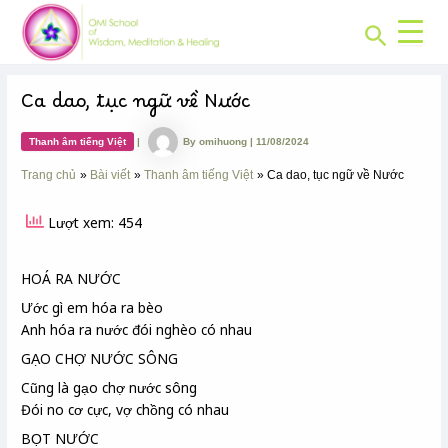
CHUYÊN
Skip
Post
MỤC:
Search
to
navigation
content
Ca dao, tục ngữ về Nước
Thanh âm tiếng Việt
|
By
omihuong
|
11/08/2024
Trang chủ
Bài viết
Thanh âm tiếng Việt
Ca dao, tục ngữ về Nước
Lượt xem: 454
HOÁ RA NƯỚC
Ước gì em hóa ra bèo
Anh hóa ra nước đói nghèo có nhau
GẠO CHỢ NƯỚC SÔNG
Cũng là gạo chợ nước sông
Đói no cơ cực, vợ chồng có nhau
BỌT NƯỚC