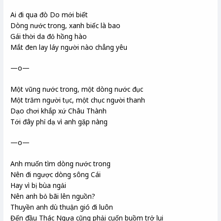
Ai đi qua đò Do
mới biết
Dòng nước trong, xanh biếc là bao
Gái thời da đỏ hồng hào
Mắt đen lay láy người nào chẳng yêu
—o—
Một vũng nước trong, một dòng nước đục
Một trăm người tục, một chục người thanh
Dạo chơi khắp xứ Châu Thành
Tới đây phỉ dạ
vì anh gặp nàng
—o—
Anh muốn tìm dòng nước trong
Nên đi ngược dòng sông Cái
Hay vì bị bùa ngải
Nên anh bỏ bãi lên nguồn?
Thuyền anh dù thuận gió đi luôn
Đến đầu Thác Ngựa
cũng phải cuốn buồm trở lui