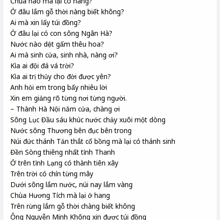
Chùa nào mà lại có hang?
Ở đâu lắm gỗ thời nàng biết không?
Ai mà xin lấy túi đồng?
Ở đâu lại có con sông Ngân Hà?
Nước nào dệt gấm thêu hoa?
Ai mà sinh cửa, sinh nhà, nàng ơi?
Kìa ai đội đá vá trời?
Kìa ai trị thủy
cho đời được yên?
Anh hỏi em trong bấy nhiêu lời
Xin em giảng rõ từng nơi từng người.
– Thành Hà Nội năm cửa,
chàng ơi
Sông Lục Đầu
sáu khúc nước chảy xuôi một dòng
Nước sông Thương
bên đục bên trong
Núi đức thánh Tản
thắt cổ bồng mà lại có thánh sinh
Đền Sòng
thiêng nhất tỉnh Thanh
Ở trên tỉnh Lạng
có thành tiên xây
Trên trời có chín từng mây
Dưới sông lắm nước, núi nay lắm vàng
Chùa Hương Tích
mà lại ở hang
Trên rừng lắm gỗ thời chàng biết không
Ông Nguyễn Minh Không
xin được túi đồng