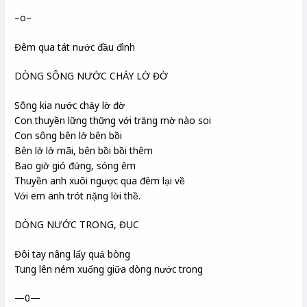
–o–
Đêm qua tát nước đầu đình
DÒNG SÔNG NƯỚC CHẢY LỜ ĐỜ
Sông kia nước chảy lờ đờ
Con thuyền lững thững với trăng mờ nào soi
Con sông bên lở bên bồi
Bên lở lở mãi, bên bồi bồi thêm
Bao giờ gió đứng, sóng êm
Thuyền anh xuôi ngược qua đêm lại về
Với em anh trót nặng lời thề.
DÒNG NƯỚC TRONG, ĐỤC
Đôi tay nâng lấy quả bòng
Tung lên ném xuống giữa dòng nước trong
—0—