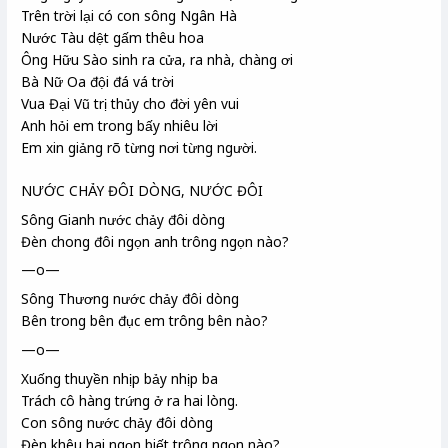
Trên trời lại có con sông Ngân Hà
Nước Tàu dệt gấm thêu hoa
Ông Hữu Sào
sinh ra cửa, ra nhà, chàng ơi
Bà Nữ Oa
đội đá vá trời
Vua Đại Vũ
trị thủy cho đời yên vui
Anh hỏi em trong bấy nhiêu lời
Em xin giảng rõ từng nơi từng người.
NƯỚC CHẢY ĐÔI DÒNG, NƯỚC ĐÔI
Sông Gianh
nước chảy đôi dòng
Đèn chong đôi ngọn anh trông ngọn nào?
—o—
Sông Thương
nước chảy đôi dòng
Bên trong bên đục em trông bên nào?
—o—
Xuống thuyền nhịp bảy nhịp ba
Trách cô hàng trứng ở ra hai lòng.
Con sông nước chảy đôi dòng
Đèn khêu hai ngọn biết trông ngọn nào?