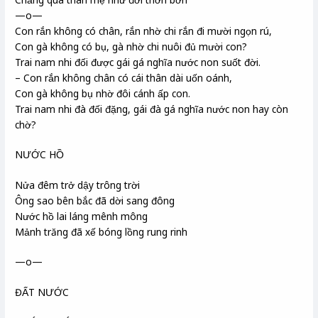
—o—
Con rắn không có chân, rắn nhờ chi rắn đi mười ngọn rú,
Con gà không có bụ, gà nhờ chi nuôi đủ mười con?
Trai nam nhi đối được gái gá nghĩa nước non suốt đời.
– Con rắn không chân có cái thân dài uốn oánh,
Con gà không bụ nhờ đôi cánh ấp con.
Trai nam nhi đà đối đặng, gái đà gá nghĩa nước non hay còn
chờ?
NƯỚC HỒ
Nửa đêm trở dậy trông trời
Ông sao bên bắc đã dời sang đông
Nước hồ lai láng mênh mông
Mảnh trăng đã xế bóng lồng rung rinh
—o—
ĐẤT NƯỚC