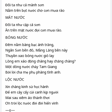
Đôi ta như cá mành sơn
Nằm trên bọt nước chờ cơn mưa rào
MĂT NƯỚC
Đôi ta như cặp cá sơn
Ăn trên mặt nước đợi cơn mưa rào.
BÓNG NƯỚC
Đêm nằm bàng bạc ánh trăng,
Ngân Sơn
bên đó, Mằng Lăng
bên này
Thuyền xao bóng nước gió lay
Lòng em xáo động chàng hay chăng chàng?
Một dòng nước chảy Tam Giang
Bởi lời cha mẹ phụ phàng tình anh.
LỘC NƯỚC
Xin chàng kinh sử
học hành
Để em cày cấy cửi canh
kịp người
Mai sau xiêm áo thảnh thơi
Ơn trời lộc nước đời đời hiển vinh
—o—