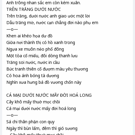
Anh trông nhan sắc em còn kém xuân.
TRÊN TRĂNG DƯỚI NƯỚC
Trên trăng, dưới nước anh giao ước một lời
Dẫu trăng mờ, nước cạn chẳng đời nào phụ em
—o—
Khen ai khéo họa dư đồ
Giữa nơi thành thị có hồ xanh trong
Ngựa xe muôn nẻo phố đông
Một tòa cổ miếu, đôi dòng thanh lưu
Trăng soi nước, nước in cầu
Bức tranh thiên cổ đượm màu yêu thương
Có hoa ánh bóng tà dương
Nghìn xưa hưng bá đồ vương chốn này
CÁ MẠI DƯỚI NƯỚC MẤY ĐỜI HOÁ LONG
Cây khô mấy thuở mọc chồi
Cá mại dưới nước mấy đời hoá long
—o—
Sá chi thân phận con quy
Ngày thì bùn lấm, đêm thì gió sương
– Cây khô mấy thuở mọc chồi