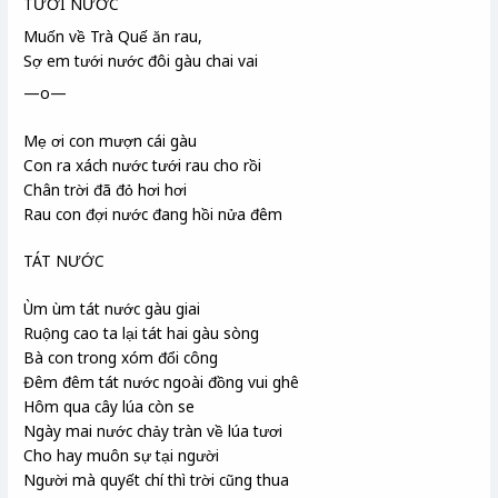
TƯỚI NƯỚC
Muốn về Trà Quế ăn rau,
Sợ em tưới nước đôi gàu chai vai
—o—
Mẹ ơi con mượn cái gàu
Con ra xách nước tưới rau cho rồi
Chân trời đã đỏ hơi hơi
Rau con đợi nước đang hồi nửa đêm
TÁT NƯỚC
Ùm ùm tát nước gàu giai
Ruộng cao ta lại tát hai gàu sòng
Bà con trong xóm đổi công
Đêm đêm tát nước ngoài đồng vui ghê
Hôm qua cây lúa còn se
Ngày mai nước chảy tràn về lúa tươi
Cho hay muôn sự tại người
Người mà quyết chí thì trời cũng thua