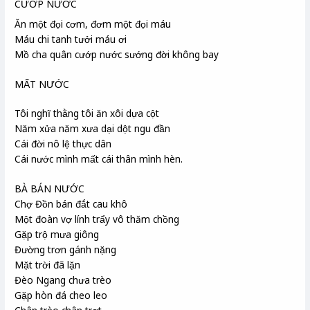
CƯỚP NƯỚC
Ăn một đọi cơm, đơm một đọi máu
Máu chi tanh tưởi máu ơi
Mồ cha quân cướp nước sướng đời không bay
MẤT NƯỚC
Tôi nghĩ thằng tôi ăn xôi dựa cột
Năm xửa năm xưa dại dột ngu đần
Cái đời nô lệ thực dân
Cái nước mình mất cái thân mình hèn.
BÀ BÁN NƯỚC
Chợ Đồn bán đắt cau khô
Một đoàn vợ lính trẩy vô thăm chồng
Gặp trộ mưa giông
Đường trơn gánh nặng
Mặt trời đã lặn
Đèo Ngang chưa trèo
Gặp hòn đá cheo leo