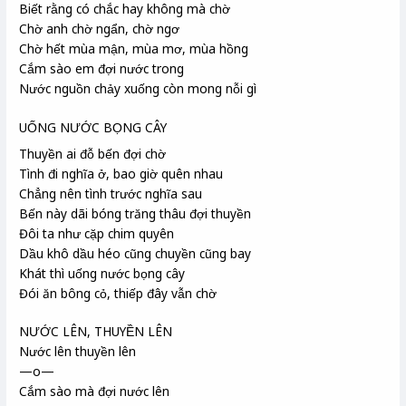
Biết rằng có chắc hay không mà chờ
Chờ anh chờ ngẩn, chờ ngơ
Chờ hết mùa mận, mùa mơ, mùa hồng
Cắm sào em đợi nước trong
Nước nguồn chảy xuống còn mong nỗi gì
UỐNG NƯỚC BỌNG CÂY
Thuyền ai đỗ bến đợi chờ
Tình đi nghĩa ở, bao giờ quên nhau
Chẳng nên tình trước nghĩa sau
Bến này dãi bóng trăng thâu đợi thuyền
Đôi ta như cặp chim quyên
Dầu khô dầu héo cũng chuyền cũng bay
Khát thì uống nước bọng cây
Đói ăn bông cỏ, thiếp đây vẫn chờ
NƯỚC LÊN, THUYỀN LÊN
Nước lên thuyền lên
—o—
Cắm sào mà đợi nước lên