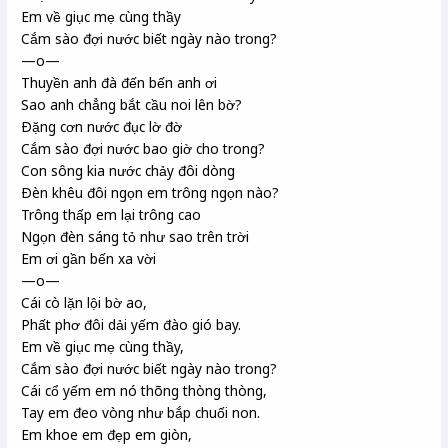
Em về giục mẹ cùng thầy
Cắm sào đợi nước biết ngày nào trong?
—o—
Thuyền anh đà đến bến anh ơi
Sao anh chẳng bắt cầu noi lên bờ?
Ðặng cơn nước đục lờ đờ
Cắm sào đợi nước bao giờ cho trong?
Con sông kia nước chảy đôi dòng
Ðèn khêu đôi ngọn em trông ngọn nào?
Trông thấp em lại trông cao
Ngọn đèn sáng tỏ như sao trên trời
Em ơi gần bến xa vời
—o—
Cái cò lặn lội bờ ao,
Phất phơ đôi dải yếm đào gió bay.
Em về giục mẹ cùng thầy,
Cắm sào đợi nước biết ngày nào trong?
Cái cổ yếm em nó thõng thòng thòng,
Tay em đeo vòng như bắp chuối non.
Em khoe em đẹp em giòn,