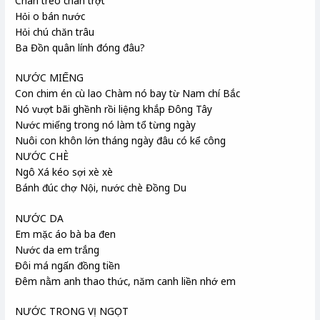
Chân trèo chân trợt
Hỏi o bán nước
Hỏi chú chăn trâu
Ba Đồn quân lính đóng đâu?
NƯỚC MIẾNG
Con chim én
cù lao Chàm
nó bay từ Nam chí Bắc
Nó vượt bãi ghềnh rồi liệng khắp Đông Tây
Nước miếng trong nó làm tổ từng ngày
Nuôi con khôn lớn tháng ngày đâu có kể công
NƯỚC CHÈ
Ngô Xá
kéo sợi xè xè
Bánh đúc
chợ Nội
, nước chè Đồng Du
NƯỚC DA
Em mặc áo bà ba đen
Nước da em trắng
Đôi má ngấn đồng tiền
Đêm nằm anh thao thức, năm canh liền nhớ em
NƯỚC TRONG VỊ NGỌT