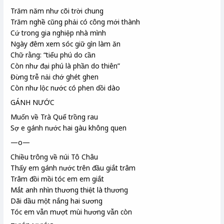
Trăm năm như cõi trời chung
Trăm nghề cũng phải có công mới thành
Cứ trong gia nghiệp
nhà mình
Ngày đêm xem sóc giữ gìn làm ăn
Chữ rằng: “tiểu phú do cần
Còn như đại phú là phần do thiên
”
Đừng trễ nải chớ ghét ghen
Còn như lộc nước có phen dồi dào
GÁNH NƯỚC
Muốn về Trà Quế
trồng rau
Sợ e gánh nước hai gàu
không quen
—o—
Chiều trông về núi Tô Châu
Thấy em gánh nước trên đầu giắt trâm
Trâm đồi mồi
tóc em em giắt
Mắt anh nhìn thương thiệt là thương
Dãi dầu một nắng hai sương
Tóc em vẫn mượt mùi hương vẫn còn