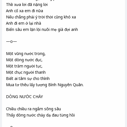
Thề xưa lời đã nặng lời
Anh cố xa em đi nữa
Nếu chẳng phải ý trời thời
cũng khó xa
Anh đi em ở lại nhà
Biển sâu em lặn lội nuôi mẹ già đợi anh
—o—
Một vũng nước trong,
Một dòng nước đục,
Một trăm người tục,
Một chục người thanh
Biết ai tâm sự cho thình
Mua tơ thêu lấy tượng Bình Nguyên Quân
.
DÒNG NƯỚC CHẢY
Chiều chiều ra ngắm sông sâu
Thấy dòng nước chảy dạ đau từng hồi
—o—