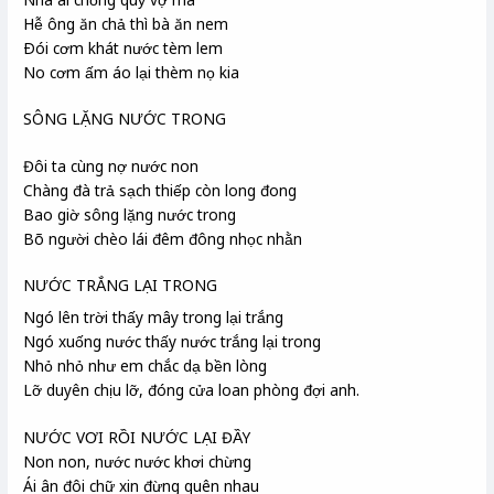
Hễ ông ăn chả thì bà ăn nem
Ðói cơm khát nước tèm lem
No cơm ấm áo lại thèm nọ kia
SÔNG LẶNG NƯỚC TRONG
Đôi ta cùng nợ nước non
Chàng đà trả sạch thiếp còn long đong
Bao giờ sông lặng nước trong
Bõ người chèo lái đêm đông nhọc nhằn
NƯỚC TRẮNG LẠI TRONG
Ngó lên trời thấy mây trong lại trắng
Ngó xuống nước thấy nước trắng lại trong
Nhỏ nhỏ như em chắc dạ bền lòng
Lỡ duyên chịu lỡ, đóng cửa loan phòng
đợi anh.
NƯỚC VƠI RỒI NƯỚC LẠI ĐẦY
Non non, nước nước khơi chừng
Ái ân đôi chữ xin đừng quên nhau