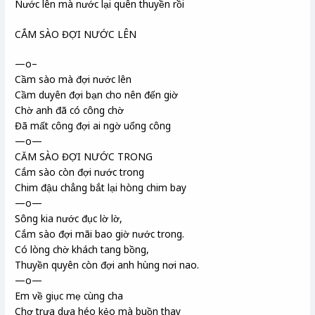
Nước lên mà nước lại quên thuyền rồi
CẮM SÀO ĐỢI NƯỚC LÊN
—o–
Cầm sào mà đợi nước lên
Cầm duyên đợi bạn cho nên đến giờ
Chờ anh đã có công chờ
Đã mất công đợi ai ngờ uổng công
—o—
CĂM SÀO ĐỢI NƯỚC TRONG
Cắm sào còn đợi nước trong
Chim đậu chẳng bắt lại hòng chim bay
—o—
Sông kia nước đục lờ lờ,
Cắm sào đợi mãi bao giờ nước trong.
Có lòng chờ khách tang bồng,
Thuyền quyên còn đợi anh hùng nơi nao.
—o—
Em về giục mẹ cùng cha
Chợ trưa dưa héo kẻo mà buồn thay