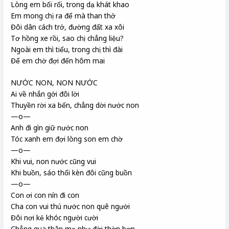
Lòng em bối rối, trong dạ khát khao
Em mong chị ra để mà than thở
Đôi dân cách trở, đường đất xa xôi
Tơ hồng xe rồi, sao chị chẳng liệu?
Ngoài em thì tiếu, trong chị thì đài
Để em chờ đợi đến hôm mai
NƯỚC NON, NON NƯỚC
Ai về nhắn gởi đôi lời
Thuyền rời xa bến, chẳng dời nước non
—o—
Anh đi gìn giữ nước non
Tóc xanh em đợi lòng son em chờ
—o—
Khi vui, non nước cũng vui
Khi buồn, sáo thổi kèn đôi cũng buồn
—o—
Con ơi con nín đi con
Cha con vui thú nước non quê người
Đôi nơi kẻ khóc người cười
Chẳng qua thân mẹ như đời thờn bơn