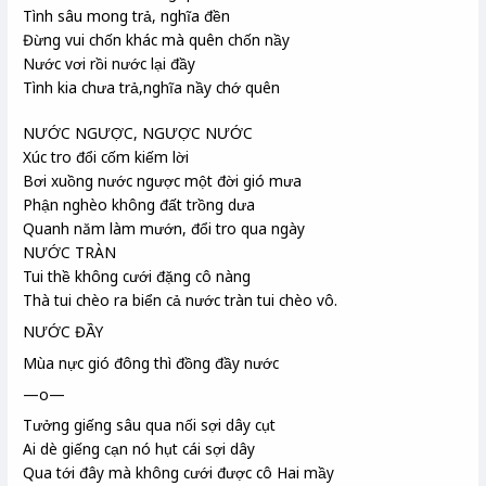
Tình sâu mong trả, nghĩa đền
Đừng vui chốn khác mà quên chốn nầy
Nước vơi rồi nước lại đầy
Tình kia chưa trả,nghĩa nầy chớ quên
NƯỚC NGƯỢC, NGƯỢC NƯỚC
Xúc tro đổi cốm
kiếm lời
Bơi xuồng nước ngược một đời gió mưa
Phận nghèo không đất trồng dưa
Quanh năm làm mướn, đổi tro qua ngày
NƯỚC TRÀN
Tui thề không cưới đặng cô nàng
Thà tui chèo ra biển cả nước tràn tui chèo vô.
NƯỚC ĐẦY
Mùa nực gió đông thì đồng đầy nước
—o—
Tưởng giếng sâu qua nối sợi dây cụt
Ai dè giếng cạn nó hụt cái sợi dây
Qua tới đây mà không cưới được cô Hai mầy