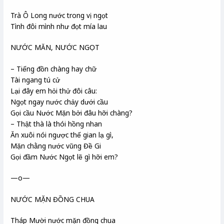
Trà Ô Long
nước trong vị ngọt
Tình đôi mình như đọt mía lau
NƯỚC MĂN, NƯỚC NGỌT
– Tiếng đồn chàng hay chữ
Tài ngang tú
cử
Lại đây em hỏi thử đôi câu:
Ngọt ngay
nước chảy dưới cầu
Gọi cầu Nước Mặn
bởi đâu hỡi chàng?
– Thật thà là thói hồng nhan
Ăn xuôi nói ngược thế gian lạ gì,
Mặn chằng
nước vũng Đề Gi
Gọi đầm Nước Ngọt
lẽ gì hỡi em?
—o—
NƯỚC MẶN ĐỒNG CHUA
Tháp Mười nước mặn đồng chua