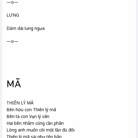
—o—
LƯNG
Dăm dài lưng ngựa
—o—
MÃ
THIÊN LÝ MÃ
Bên hữu con Thiên lý mã
Bên tả con Vạn lý vân
Hai bên nhắm cũng cần phân
Lòng anh muốn cỡi một lần đủ đôi
Thiên lý mã sải như tên bắn