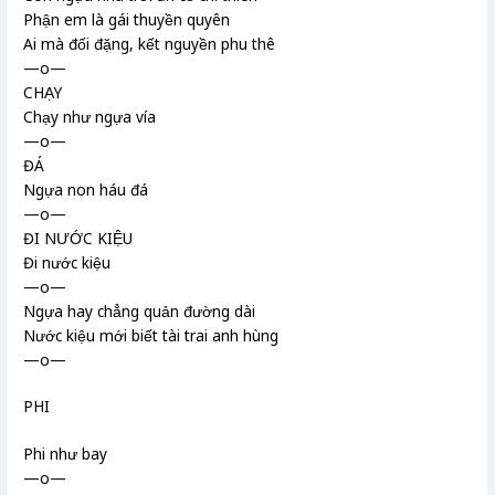
Phận em là gái thuyền quyên
Ai mà đối đặng, kết nguyền phu thê
—o—
CHẠY
Chạy như ngựa vía
—o—
ĐÁ
Ngựa non háu đá
—o—
ĐI NƯỚC KIỆU
Đi nước kiệu
—o—
Ngựa hay chẳng quản đường dài
Nước kiệu mới biết tài trai anh hùng
—o—
PHI
Phi như bay
—o—