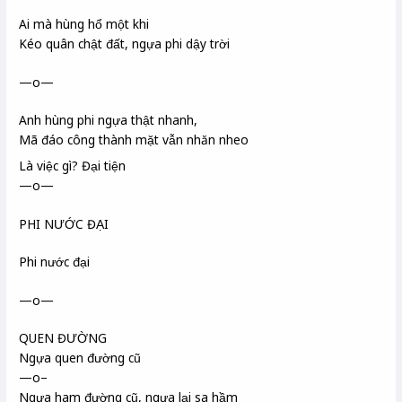
Ai mà hùng hổ một khi
Kéo quân chật đất, ngựa phi dậy trời
—o—
Anh hùng phi ngựa thật nhanh,
Mã đáo công thành
mặt vẫn nhăn nheo
Là việc gì? Đại tiện
—o—
PHI NƯỚC ĐẠI
Phi nước đại
—o—
QUEN ĐƯỜNG
Ngựa quen đường cũ
—o–
Ngựa ham đường cũ, ngựa lại sa hầm