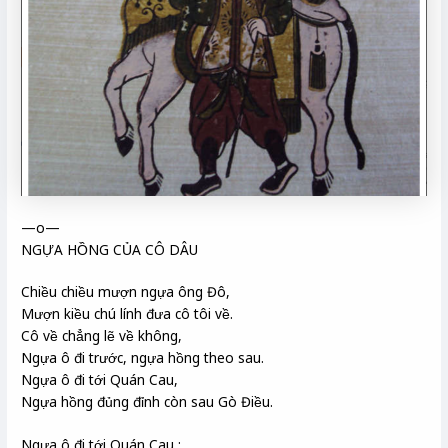
—o—
NGỰA HỒNG CỦA CÔ DÂU
Chiều chiều mượn ngựa ông Đô,
Mượn kiều chú lính đưa cô tôi về.
Cô về chẳng lẽ về không,
Ngựa ô đi trước, ngựa hồng theo sau.
Ngựa ô đi tới Quán Cau,
Ngựa hồng đủng đỉnh còn sau Gò Điều.
Ngựa ô đi tới Quán Cau :