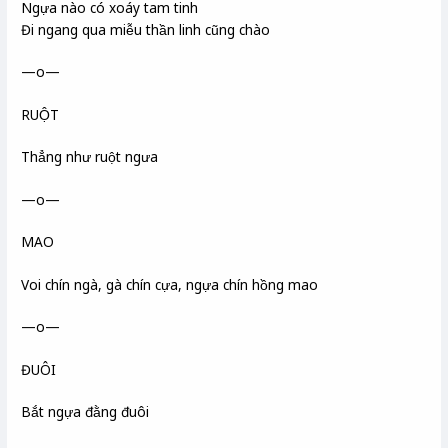
Ngựa nào có xoáy tam tinh
Đi ngang qua miễu
thần linh cũng chào
—o—
RUỘT
Thẳng như ruột ngưa
—o—
MAO
Voi chín ngà, gà chín cựa, ngựa chín hồng mao
—o—
ĐUÔI
Bắt ngựa đằng đuôi