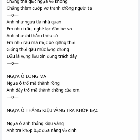
Chẳng thà giục ngựa về không
Chẳng thèm cướp vợ tranh chồng người ta
—o—
Anh như ngựa tía nhà quan
Em như trâu, nghé lạc đàn bơ vơ
Anh như chỉ thắm thêu cờ
Em như rau má mọc bờ giếng thơi
Giếng thơi gàu
múc lưng chừng
Dẫu là vụng liệu xin đừng trách dây
—o—
NGỰA Ô LONG MÃ
Ngựa ô trổ mã thành rồng
Anh đây trổ mã thành chồng của em.
—o—
NGỰA Ô THẮNG KIỆU VÀNG TRA KHỚP BẠC
Ngựa ô anh thắng kiệu vàng
Anh tra khớp bạc đưa nàng về dinh