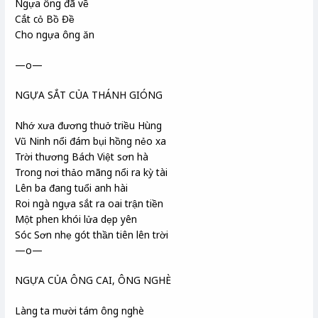
Ngựa ông đã về
Cắt cỏ Bồ Đề
Cho ngựa ông ăn
—o—
NGỰA SẮT CỦA THÁNH GIÓNG
Nhớ xưa đương thuở triều Hùng
Vũ Ninh nổi đám bụi hồng nẻo xa
Trời thương Bách Việt sơn hà
Trong nơi thảo mãng nổi ra kỳ tài
Lên ba đang tuổi anh hài
Roi ngà ngựa sắt ra oai trận tiền
Một phen khói lửa dẹp yên
Sóc Sơn nhẹ gót thần tiên lên trời
—o—
NGỰA CỦA ÔNG CAI, ÔNG NGHÈ
Làng ta mười tám ông nghè