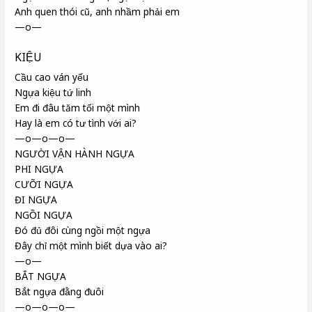
Anh quen thói cũ, anh nhầm phải em
—o—
KIỆU
Cầu cao ván yếu
Ngựa kiệu tứ linh
Em đi đâu tăm tối một mình
Hay là em có tư tình với ai?
—o—o—o—
NGƯỜI VẬN HÀNH NGỰA
PHI NGỰA
CƯỠI NGỰA
ĐI NGỰA
NGỒI NGỰA
Đó đủ đôi cùng ngồi một ngựa
Đây chỉ một mình biết dựa vào ai?
—o—
BẮT NGỰA
Bắt ngựa đằng đuôi
—o—o—o—