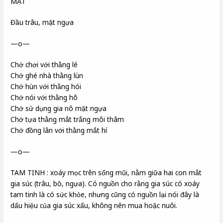
MẶT
Đầu trâu, mặt ngựa
—o—
Chớ chơi với thằng lé
Chớ ghé nhà thằng lùn
Chớ hùn với thằng hói
Chớ nói với thằng hô
Chớ sử dụng gia nô
mặt ngựa
Chớ tựa thằng mắt trắng môi thâm
Chớ đồng lân
với thằng mắt hí
—o—
TAM TINH : xoáy mọc trên sống mũi, nằm giữa hai con mắt
gia súc (trâu, bò, ngựa). Có nguồn cho rằng gia súc có xoáy
tam tinh là có sức khỏe, nhưng cũng có nguồn lại nói đây là
dấu hiệu của gia súc xấu, không nên mua hoặc nuôi.