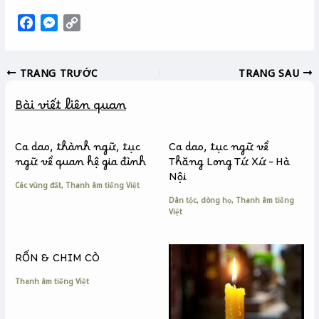
F
M
C
a
e
o
c
s
p
TRANG TRƯỚC
TRANG SAU
e
s
y
b
e
L
Bài viết liên quan
o
n
i
o
g
n
k
e
k
Ca dao, thành ngữ, tục
Ca dao, tục ngữ về
r
ngữ về quan hệ gia đình
Thăng Long Tứ Xứ – Hà
Nội
Các vùng đất
,
Thanh âm tiếng Việt
Dân tộc, dòng họ
,
Thanh âm tiếng
Việt
RỐN & CHIM CÒ
Thanh âm tiếng Việt