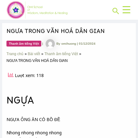
CHUYÊN
Skip
Post
MỤC:
Search
to
navigation
content
NGƯA TRONG VĂN HOÁ DÂN GIAN
Thanh âm tiếng Việt
|
By
omihuong
|
01/12/2024
Trang chủ
Bài viết
Thanh âm tiếng Việt
NGƯA TRONG VĂN HOÁ DÂN GIAN
Lượt xem: 118
NGỰA
NGỰA ÔNG ĂN CỎ BỒ ĐỀ
Nhong nhong nhong nhong