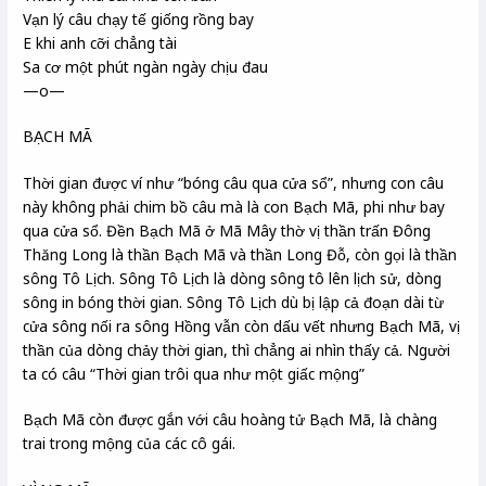
Vạn lý câu chạy tế giống rồng bay
E khi anh cỡi chẳng tài
Sa cơ một phút ngàn ngày chịu đau
—o—
BẠCH MÃ
Thời gian được ví như “bóng câu qua cửa sổ”, nhưng con câu
này không phải chim bồ câu mà là con Bạch Mã, phi như bay
qua cửa sổ. Đền Bạch Mã ở Mã Mây thờ vị thần trấn Đông
Thăng Long là thần Bạch Mã và thần Long Đỗ, còn gọi là thần
sông Tô Lịch. Sông Tô Lịch là dòng sông tô lên lịch sử, dòng
sông in bóng thời gian. Sông Tô Lịch dù bị lập cả đoạn dài từ
cửa sông nối ra sông Hồng vẫn còn dấu vết nhưng Bạch Mã, vị
thần của dòng chảy thời gian, thì chẳng ai nhìn thấy cả. Người
ta có câu “Thời gian trôi qua như một giấc mộng”
Bạch Mã còn được gắn với câu hoàng tử Bạch Mã, là chàng
trai trong mộng của các cô gái.