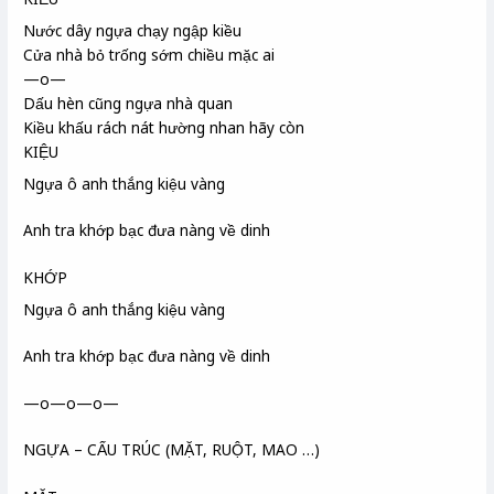
Nước dây ngựa chạy ngập kiều
Cửa nhà bỏ trống sớm chiều mặc ai
—o—
Dấu hèn cũng ngựa nhà quan
Kiều khấu
rách nát hường nhan
hãy còn
KIỆU
Ngựa ô anh thắng kiệu vàng
Anh tra khớp bạc đưa nàng về dinh
KHỚP
Ngựa ô anh thắng kiệu vàng
Anh tra khớp bạc đưa nàng về dinh
—o—o—o—
NGỰA – CẤU TRÚC (MẶT, RUỘT, MAO …)