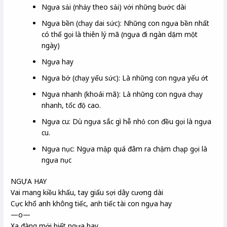
Ngựa sải (nhảy theo sải) với những bước dài
Ngựa bền (chạy dai sức): Những con ngựa bền nhất
có thể gọi là thiên lý mã (ngựa đi ngàn dặm một
ngày)
Ngựa hay
Ngựa bở (chạy yếu sức): Là những con ngựa yếu ớt
Ngựa nhanh (khoái mã): Là những con ngựa chạy
nhanh, tốc độ cao.
Ngựa cu: Dù ngựa sắc gì hễ nhỏ con đều gọi là ngựa
cu.
Ngựa nục: Ngựa mập quá đâm ra chậm chạp gọi là
ngựa nục
NGỰA HAY
Vai mang kiều khấu, tay giấu sợi dây cương dài
Cực khổ anh không tiếc, anh tiếc tài con ngựa hay
—o—
Xa đàng mới biết ngựa hay