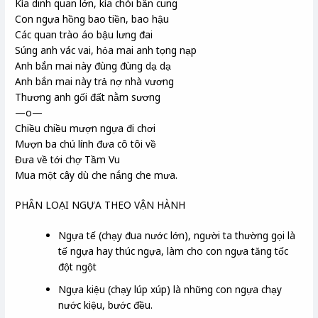
Kìa dinh quan lớn, kìa chòi bắn cung
Con ngựa hồng bao tiền, bao hậu
Các quan trào áo bậu lưng đai
Súng anh vác vai, hỏa mai anh tọng nạp
Anh bắn mai này đùng đùng dạ dạ
Anh bắn mai này trả nợ nhà vương
Thương anh gối đất nằm sương
—o—
Chiều chiều mượn ngựa đi chơi
Mượn ba chú lính đưa cô tôi về
Đưa về tới chợ Tầm Vu
Mua một cây dù che nắng che mưa.
PHÂN LOẠI NGỰA THEO VẬN HÀNH
Ngựa tế (chạy đua nước lớn), người ta thường gọi là
tế ngựa hay thúc ngựa, làm cho con ngựa tăng tốc
đột ngột
Ngựa kiệu (chạy lúp xúp) là những con ngựa chạy
nước kiệu, bước đều.