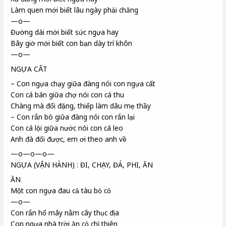
Làm quen mới biết lâu ngày phải chăng
—o—
Đường dài mới biết sức ngựa hay
Bây giờ mới biết con bạn dày trí khôn
—o—
NGỰA CẤT
– Con ngựa chạy giữa đàng nói con ngựa cất
Con cá bán giữa chợ nói con cá thu
Chàng mà đối đặng, thiếp làm dâu mẹ thầy
– Con rắn bò giữa đàng nói con rắn lại
Con cá lội giữa nước nói con cá leo
Anh đà đối được, em ơi theo anh về
—o—o—o—
NGỰA (VẬN HÀNH) : ĐI, CHẠY, ĐÁ, PHI, ĂN
ĂN
Một con ngựa đau cả tàu bỏ cỏ
—o—
Con rắn hổ mây nằm cây thục địa
Con ngựa nhà trời ăn cỏ chỉ thiên