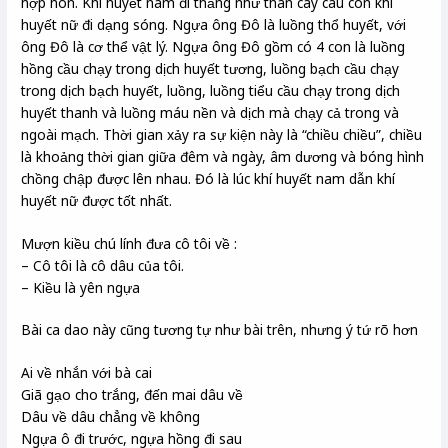
hợp hôn. Khí huyết nam đi thẳng như thân cây cau còn khí
huyết nữ đi dạng sóng. Ngựa ông Đô là luồng thổ huyết, với
ông Đô là cơ thể vật lý. Ngựa ông Đô gồm có 4 con là luồng
hồng cầu chạy trong dịch huyết tương, luồng bạch cầu chạy
trong dịch bạch huyết, luồng, luồng tiểu cầu chạy trong dịch
huyết thanh và luồng máu nền và dịch mà chạy cả trong và
ngoài mạch. Thời gian xảy ra sự kiện này là “chiều chiều”, chiều
là khoảng thời gian giữa đêm và ngày, âm dương và bóng hình
chồng chập được lên nhau. Đó là lúc khí huyết nam dẫn khí
huyết nữ được tốt nhất.
Mượn kiều chú lính đưa cô tôi về :
– Cô tôi là cô dâu của tôi.
– Kiều là yên ngựa
Bài ca dao này cũng tương tự như bài trên, nhưng ý tứ rõ hơn
Ai về nhắn với bà cai
Giã gạo cho trắng, đến mai dâu về
Dâu về dâu chẳng về không
Ngựa ô đi trước, ngựa hồng đi sau