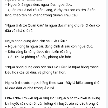
– Ngựa ô là ngựa đen, ngựa lửa, ngựa đực.
– Quán cau là nơi có Tân Lang, vì cây cau còn có tên là tân
lang, theo tên hai chàng trong truyện Trầu Cau.
“Ngựa ô đi tới Quán Cau” là ngựa đực mang chú rể, đi đưa cô
dâu về nhà chú rể.
Ngựa hồng đủng đỉnh còn sau Gò Điều :
– Ngựa hồng là ngựa cái, đủng đỉnh đi sau con ngựa đực.
– Điều cũng là hồng được đinh biên rõ ràng
– Gò Điều là phòng cô dâu, phòng tân hôn.
“Ngựa hồng đủng đỉnh còn sau Gò Điều” là ngựa hồng mang
kiệu hoa của cô dâu, về phòng tân hôn.
Ngựa ô đi trước, ngựa hồng theo sau : Đây là biểu tượng chú
rể đưa dâu về nhà trong lễ cưới
Chiều chiều mượn ngựa ông Đô : Ngựa ô có thể hiểu là luồng
khí huyết của chú rể, dẫn luồng khí huyết của cô dâu trong lễ