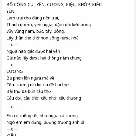
BỘ CÔNG CỤ : YÊN, CƯƠNG, KIỆU, KHỚP, KIỀU
YÊN
Làm trai cho đáng nên trai,
Thanh gươm, yên ngựa, dặm dài lướt xông.
Vẫy vùng nam, bắc, tây, đông,
Lấy thân che chở non sông nước nhà.
—o—
Ngựa nào gác được hai yên
Gái nào lấy được hai chồng nằm chung
—o—
CƯƠNG
Ba phen lên ngựa mà về
Cầm cương níu lại xin đề bài thơ
Bài thơ ba bốn câu thơ
Câu đợi, câu chờ, câu nhớ, câu thương
—o—
Em có chồng rồi, như ngựa có cương
Ngõ em em đứng, đường trường anh đi
—o—
KIỀU