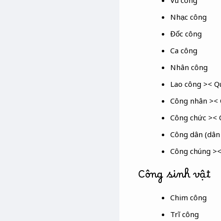
Vũ công
Nhạc công
Đốc công
Ca công
Nhân công
Lao công >< Qu
Công nhân ><
Công chức >< 
Công dân (dân
Công chúng ><
Công sinh vật
Chim công
Trĩ công