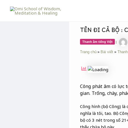
Skip
Post
to
navigation
content
TÊN ĐI CẢ BỘ :
Thanh âm tiếng Việt
|
Trang chủ
Bài viết
Thanh
Công phát âm có lực t
gian. Trống, chày, ph
Công hình (bộ Công) là c
nghĩa là tôi, tao. Bộ Cô
bộ có 3 nét trong số 2
thấy chứa bộ này.