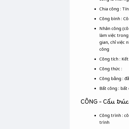
Chia công : Tí
Công bình : Cô
Nhân công (côn
làm việc trong
gian, chỉ việc
công
Công tích : Kế
Công thức :
Công bằng : đằ
Bất công : bất
CÔNG​ – Cấu trúc
Công trình : c
trình