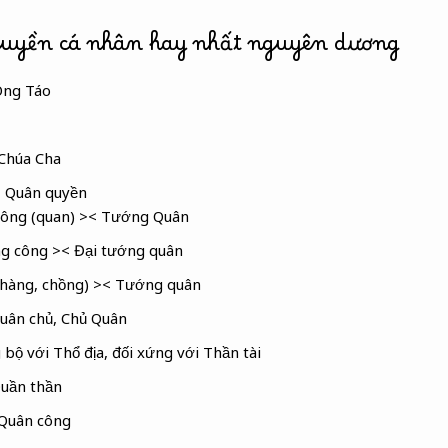
quyền cá nhân hay nhất nguyên dương
Ông Táo
Chúa Cha
 Quân quyền
ông (quan) >< Tướng Quân
g công >< Đại tướng quân
hàng, chồng) >< Tướng quân
uân chủ, Chủ Quân
bộ với Thổ địa, đối xứng với Thần tài
uần thần
Quân công