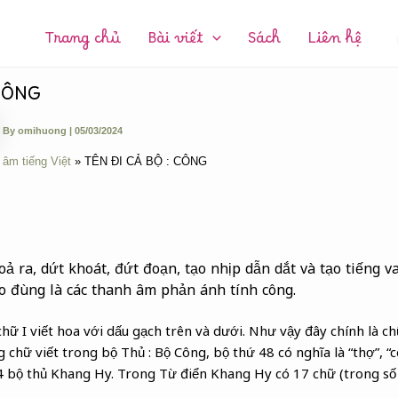
CHUYÊN
MỤC:
Trang chủ
Bài viết
Sách
Liên hệ
 CÔNG
By
omihuong
|
05/03/2024
 âm tiếng Việt
TÊN ĐI CẢ BỘ : CÔNG
oả ra, dứt khoát, đứt đoạn, tạo nhịp dẫn dắt và tạo tiếng 
áo đùng là các thanh âm phản ánh tính công.
hữ I viết hoa với dấu gạch trên và dưới. Như vậy đây chính là ch
ng chữ viết trong bộ Thủ : Bộ Công, bộ thứ 48 có nghĩa là “thợ”, “c
14 bộ thủ Khang Hy. Trong Từ điển Khang Hy có 17 chữ (trong s