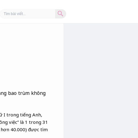
Search Button
Search
for:
vang bao trùm không
ữ I trong tiếng Anh,
ông việc” là 1 trong 31
ố hơn 40.000) được tìm