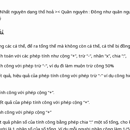
 Nhất nguyên dạng thổ hoả >< Quân nguyên : Đông như quân ngu
ỷ
ái
ng các cá thể, để ra tổng thể mà không còn cá thể, cá thể bị đồn
h toán với các phép tính như cộng “+”, trừ “-“, nhân “x”, chia “:”,
h công với phép trừ “-“, ví dụ đi làm muộn trừ công 50%
t quả, hiệu quả của phép tính công với phép trừ “-” ví dụ công hi
nh công với phép cộng “+”.
t quả của phép tính công với phép cộng “+”.
nh công với phép cộng “+”
t quả phân số của tính công bằng phép chia “:” một số tổng, cho
ười là 1 phân số của số tổng, Ví dụ mỗi người phân công làm 1/5