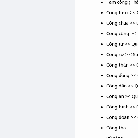
Tam công (Thái
Công tước >< 
Công chúa >< 
Công công ><
Công tử >< Qu
Công sứ > < S
Công thần >< 
Công đồng ><
Công dân >< Q
Công an >< Qu
Công binh >< 
Công đoàn ><
Công thợ