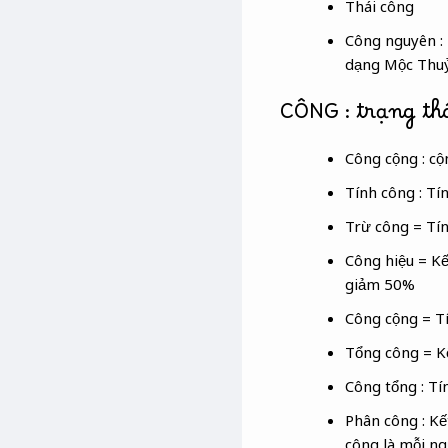
Thái công
Công nguyên :
dạng Mộc Thu
CÔNG : trạng th
Công cộng : cộ
Tính công : Tín
Trừ công = Tín
Công hiệu = Kế
giảm 50%
Công cộng = Tí
Tổng công = Kế
Công tổng : Tí
Phân công : Kế
công là mỗi ng