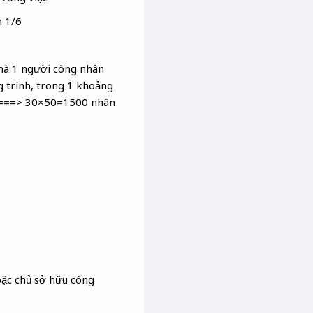
m 1/6
 mà 1 người công nhân
g trình, trong 1 khoảng
ời ===> 30×50=1500 nhân
hoặc chủ sở hữu công