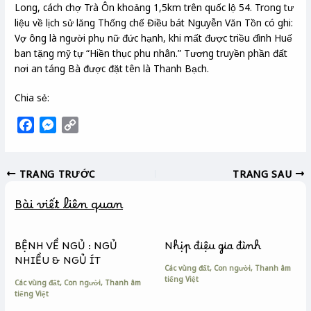
Long, cách chợ Trà Ôn khoảng 1,5km trên quốc lộ 54. Trong tư
liệu về lịch sử lăng Thống chế Điều bát Nguyễn Văn Tồn có ghi:
Vợ ông là người phụ nữ đức hạnh, khi mất được triều đình Huế
ban tặng mỹ tự “Hiền thục phu nhân.” Tương truyền phần đất
nơi an táng Bà được đặt tên là Thanh Bạch.
Chia sẻ:
F
M
C
a
e
o
c
s
p
TRANG TRƯỚC
TRANG SAU
e
s
y
b
e
L
Bài viết liên quan
o
n
i
o
g
n
k
e
k
BỆNH VỀ NGỦ : NGỦ
Nhịp điệu gia đình
r
NHIỀU & NGỦ ÍT
Các vùng đất
,
Con người
,
Thanh âm
tiếng Việt
Các vùng đất
,
Con người
,
Thanh âm
tiếng Việt