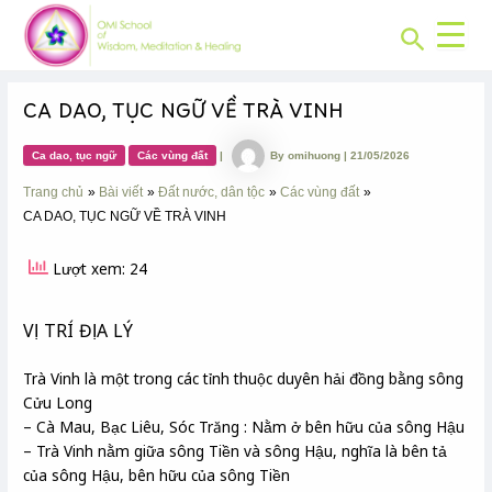
CHUYÊN
Skip
Post
MỤC:
Search
to
navigation
content
CA DAO, TỤC NGỮ VỀ TRÀ VINH
Ca dao, tục ngữ
Các vùng đất
|
By
omihuong
|
21/05/2026
Trang chủ
Bài viết
Đất nước, dân tộc
Các vùng đất
CA DAO, TỤC NGỮ VỀ TRÀ VINH
Lượt xem: 24
VỊ TRÍ ĐỊA LÝ
Trà Vinh là một trong các tỉnh thuộc duyên hải đồng bằng sông
Cửu Long
– Cà Mau, Bạc Liêu, Sóc Trăng : Nằm ở bên hữu của sông Hậu
– Trà Vinh nằm giữa sông Tiền và sông Hậu, nghĩa là bên tả
của sông Hậu, bên hữu của sông Tiền