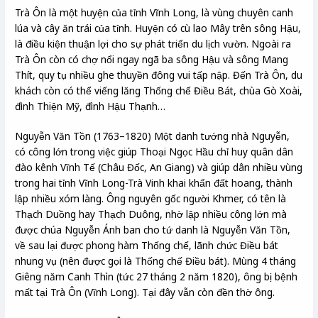
Trà Ôn là một huyện của tỉnh Vĩnh Long, là vùng chuyên canh
lúa và cây ăn trái của tỉnh. Huyện có cù lao Mây trên sông Hậu,
là điều kiện thuận lợi cho sự phát triển du lịch vườn. Ngoài ra
Trà Ôn còn có chợ nổi ngay ngã ba sông Hậu và sông Mang
Thít, quy tụ nhiều ghe thuyền đông vui tấp nập. Đến Trà Ôn, du
khách còn có thể viếng lăng Thống chế Điều Bát, chùa Gò Xoài,
đình Thiện Mỹ, đình Hậu Thạnh…
Nguyễn Văn Tồn (1763–1820) Một danh tướng nhà Nguyễn,
có công lớn trong việc giúp Thoại Ngọc Hầu chỉ huy quân dân
đào kênh Vĩnh Tế (Châu Đốc, An Giang) và giúp dân nhiều vùng
trong hai tỉnh Vĩnh Long-Trà Vinh khai khẩn đất hoang, thành
lập nhiều xóm làng. Ông nguyên gốc người Khmer, có tên là
Thạch Duồng hay Thạch Duông, nhờ lập nhiều công lớn mà
được chúa Nguyễn Ánh ban cho tứ danh là Nguyễn Văn Tồn,
về sau lại được phong hàm Thống chế, lãnh chức Điều bát
nhung vụ (nên được gọi là Thống chế Điều bát). Mùng 4 tháng
Giêng năm Canh Thìn (tức 27 tháng 2 năm 1820), ông bị bệnh
mất tại Trà Ôn (Vĩnh Long). Tại đây vẫn còn đền thờ ông.