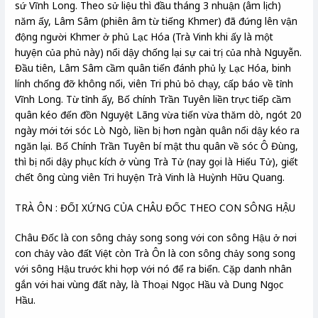
sứ Vĩnh Long. Theo sử liệu thì đầu tháng 3 nhuận (âm lịch)
năm ấy, Lâm Sâm (phiên âm từ tiếng Khmer) đã đứng lên vận
động người Khmer ở phủ Lạc Hóa (Trà Vinh khi ấy là một
huyện của phủ này) nổi dậy chống lại sự cai trị của nhà Nguyễn.
Đầu tiên, Lâm Sâm cầm quân tiến đánh phủ lỵ Lạc Hóa, binh
lính chống đỡ không nổi, viên Tri phủ bỏ chạy, cấp báo về tỉnh
Vĩnh Long. Từ tỉnh ấy, Bố chính Trần Tuyên liền trực tiếp cầm
quân kéo đến đồn Nguyệt Lãng vừa tiến vừa thăm dò, ngót 20
ngày mới tới sóc Lò Ngò, liền bị hơn ngàn quân nổi dậy kéo ra
ngăn lại. Bố Chính Trần Tuyên bí mật thu quân về sóc Ô Đùng,
thì bị nổi dậy phục kích ở vùng Trà Tử (nay gọi là Hiếu Tử), giết
chết ông cùng viên Tri huyện Trà Vinh là Huỳnh Hữu Quang.
TRÀ ÔN : ĐỐI XỨNG CỦA CHÂU ĐỐC THEO CON SÔNG HẬU
Châu Đốc là con sông chảy song song với con sông Hậu ở nơi
con chảy vào đất Việt còn Trà Ôn là con sông chảy song song
với sông Hậu trước khi hợp với nó để ra biển. Cặp danh nhân
gắn với hai vùng đất này, là Thoại Ngọc Hầu và Dung Ngọc
Hầu.