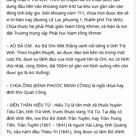
dựng đầu tiên vào khoảng năm 642 tại khu vực gần sân vận
động tỉnh bây giờ. Đến khoảng năm 711, chùa mới được dời về
vị trí hiện nay (đường Lê Lợi, phường 1, thành phố Trà Vinh).
Chùa thuộc hệ phái Phật giáo Nam tông Khmer, và hiện là nơi
đặt Trường trung cấp Phật học Nam tông Khmer.
– AO BÀ OM : Ao Bà Om Một thắng cảnh nổi tiếng ở tỉnh Trà
Vinh. Theo truyền thuyết, ao được đào bởi bên nữ trong một
cuộc thi, dưới sự lãnh đạo của một người tên là Om. Ao có hình
chữ nhật, rộng 300m, dài 500m (vì gần với hình vuông nên còn
được gọi là Ao Vuông).
– CHÙA ÔNG (ĐÌNH PHƯỚC MINH CÔNG) là ngôi chùa hay
đình thờ Quan Công.
– ĐỀN THẦN HIẾU TỬ : Hiếu Tử là tên một xã thuộc huyện
Tiểu Cần, tỉnh Trà Vinh, trước thuộc vùng Trà Tử. Tại đây có
đình Vĩnh Yên, nơi thờ Bố chính Trần Tuyên, hay Trần Trung
Tiên. Trần Tuyên (1801 – 1841) là người Hải Lăng, tỉnh Quảng
Trị, vào năm đầu Thiệu Trị (1841), ông được cử làm Bố chính