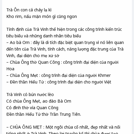
Trà Ôn con cá cháy lạ kì
Kho rim, nấu mặn món gì cũng ngon
Tính định của Trà Vinh thể hiện trong các công trình kiến trúc
tiêu biểu và những danh nhân tiêu biểu
– Ao bà Om : đây là di tích đặc biệt quan trọng vì nó liên quan
đến tên của Trà Vinh, tính cách, năng lượng đặc trưng của Trà
Vinh, đại diện cho mẹ xứ sở
– Chùa Ông thờ Quan Công : công trình đại diện của người
Hoa
– Chùa Ông Mẹt : công trình đại diện của người Khmer
– Đền thần Hiếu Tử : công trình đại diện cho người Việt
Trà Vinh có bún nước lèo
Có chùa Ông Mẹt, ao đào Bà Om
Có đình thờ vía Quan Công
Ðền thần Hiếu Tử thờ Trần Trung Tiên.
– CHÙA ÔNG MẸT : Một ngôi chùa cổ nhất, đẹp nhất và nổi
tiếng nhất ở Trà Vinh. Theo lời truyền kể thì chùa được tạo