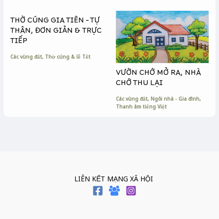
THỜ CÚNG GIA TIÊN – TỰ
THÂN, ĐƠN GIẢN & TRỰC
TIẾP
Các vùng đất
,
Thờ cúng & lễ Tết
VƯỜN CHỚ MỞ RA, NHÀ
CHỚ THU LẠI
Các vùng đất
,
Ngôi nhà - Gia đình
,
Thanh âm tiếng Việt
LIÊN KẾT MẠNG XÃ HỘI