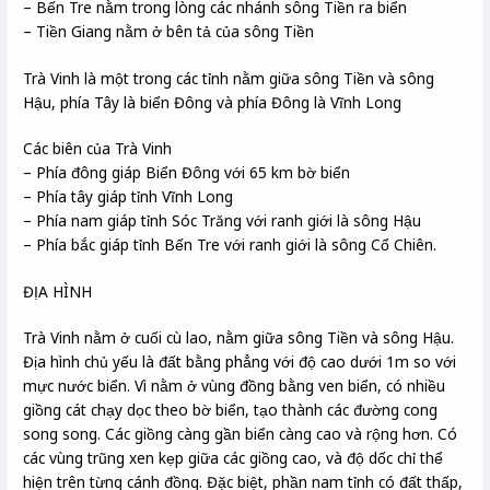
– Bến Tre nằm trong lòng các nhánh sông Tiền ra biển
– Tiền Giang nằm ở bên tả của sông Tiền
Trà Vinh là một trong các tỉnh nằm giữa sông Tiền và sông
Hậu, phía Tây là biển Đông và phía Đông là Vĩnh Long
Các biên của Trà Vinh
– Phía đông giáp Biển Đông với 65 km bờ biển
– Phía tây giáp tỉnh Vĩnh Long
– Phía nam giáp tỉnh Sóc Trăng với ranh giới là sông Hậu
– Phía bắc giáp tỉnh Bến Tre với ranh giới là sông Cổ Chiên.
ĐỊA HÌNH
Trà Vinh nằm ở cuối cù lao, nằm giữa sông Tiền và sông Hậu.
Địa hình chủ yếu là đất bằng phẳng với độ cao dưới 1m so với
mực nước biển. Vì nằm ở vùng đồng bằng ven biển, có nhiều
giồng cát chạy dọc theo bờ biển, tạo thành các đường cong
song song. Các giồng càng gần biển càng cao và rộng hơn. Có
các vùng trũng xen kẹp giữa các giồng cao, và độ dốc chỉ thể
hiện trên từng cánh đồng. Đặc biệt, phần nam tỉnh có đất thấp,