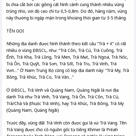
bị chia cắt bởi các giồng cát hình cánh cung thành nhiều vùng
trũng nhỏ, với độ cao chỉ từ 0,5-0,8m. Do đó, hàng năm, vùng
này thường bị ngập mặn trong khoảng thời gian từ 3-5 tháng.
TÊN GỌI
Những địa danh được hình thành theo kết cấu “Trà + X” có rất
nhiều ở vùng ĐBSCL, như: “Trà Côn, Trà Cú, Trà Cuông, Trà
Ếnh, Trà Kha, Trà Lồng, Trà Men, Trà Mẹt, Trà Ngoa, Trà Nóc,
Trà Ôn, Trà Quýt, Trà Sơn, Trà Sốt, Trà Trọ, Trà Vinh, Trà
Vơn…” Ở Nam Trung Bộ cũng có lớp địa danh này: “Trà My, Trà
Bồng, Trà Khúc, Trà Co, Trà Văn…”
Ở ĐBSCL, Trà Vinh và Quảng Nam, Quảng Ngãi là nơi địa
danh Trà như Trà Vinh, Trà Vang, Trà Ôn, Trà Côn, Trà Cú,
Trà/Chà Và (thuộc Trà Vinh), hay Trà Khúc, Trà Bông, Trà My
(Quảng Nam, Quảng Ngãi)
Trước đây, vùng đất Trà Vinh còn được gọi là xứ Trà Vang. Tên
Trà Vang được cho có nguồn gốc từ tiếng Khmer là Préah