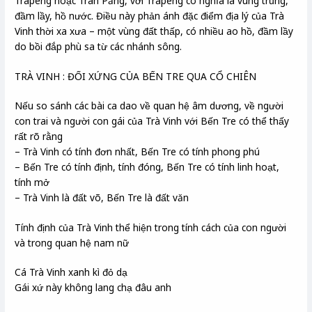
Trapeng hoặc Trah Păng, với Trapeng có nghĩa là vùng trũng,
đầm lầy, hồ nước. Điều này phản ánh đặc điểm địa lý của Trà
Vinh thời xa xưa – một vùng đất thấp, có nhiều ao hồ, đầm lầy
do bồi đắp phù sa từ các nhánh sông.
TRÀ VINH : ĐỐI XỨNG CỦA BẾN TRE QUA CỔ CHIÊN
Nếu so sánh các bài ca dao về quan hệ âm dương, về người
con trai và người con gái của Trà Vinh với Bến Tre có thể thấy
rất rõ rằng
– Trà Vinh có tính đơn nhất, Bến Tre có tính phong phú
– Bến Tre có tính định, tính đóng, Bến Tre có tính linh hoạt,
tính mở
– Trà Vinh là đất võ, Bến Tre là đất văn
Tính định của Trà Vinh thể hiện trong tính cách của con người
và trong quan hệ nam nữ
Cá Trà Vinh xanh kì đỏ dạ
Gái xứ này không lang chạ đâu anh