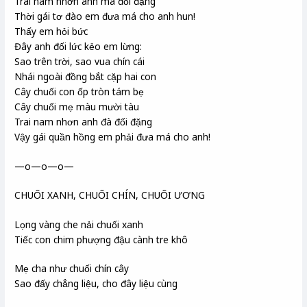
Trai nam nhơn anh mà đối đặng
Thời gái tơ đào em đưa má cho anh hun!
Thấy em hỏi bức
Đây anh đối lức kẻo em lừng:
Sao trên trời, sao vua chín cái
Nhái ngoài đồng bắt cặp hai con
Cây chuối con ốp tròn tám bẹ
Cây chuối mẹ màu mười tàu
Trai nam nhơn anh đà đối đặng
Vậy gái quần hồng em phải đưa má cho anh!
—o—o—o—
CHUỐI XANH, CHUỐI CHÍN, CHUỐI ƯƠNG
Lọng vàng che nải chuối xanh
Tiếc con chim phượng đậu cành tre khô
Mẹ cha như chuối chín cây
Sao đấy chẳng liệu, cho đây liệu cùng