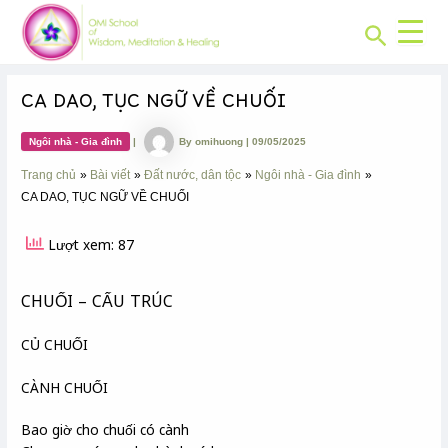
CHUYÊN
Skip
Post
MỤC:
Search
to
navigation
content
CA DAO, TỤC NGỮ VỀ CHUỐI
Ngôi nhà - Gia đình
|
By
omihuong
|
09/05/2025
Trang chủ
Bài viết
Đất nước, dân tộc
Ngôi nhà - Gia đình
CA DAO, TỤC NGỮ VỀ CHUỐI
Lượt xem: 87
CHUỐI – CẤU TRÚC
CỦ CHUỐI
CÀNH CHUỐI
Bao giờ cho chuối có cành