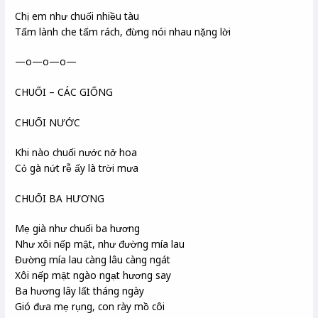
Chị em như chuối nhiều tàu
Tấm lành che tấm rách, đừng nói nhau nặng lời
—o—o—o—
CHUỐI – CÁC GIỐNG
CHUỐI NƯỚC
Khi nào chuối nước nở hoa
Cỏ gà nứt rễ ấy là trời mưa
CHUỐI BA HƯƠNG
Mẹ già như chuối ba hương
Như xôi nếp mật, như đường mía lau
Đường mía lau càng lâu càng ngát
Xôi nếp mật ngào ngạt hương say
Ba hương lây lất tháng ngày
Gió đưa mẹ rụng, con rày mồ côi