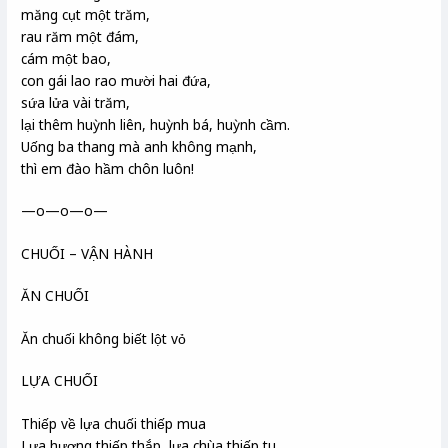
măng cụt một trăm,
rau răm một đám,
cám một bao,
con gái lao rao mười hai đứa,
sứa lửa vài trăm,
lại thêm huỳnh liên, huỳnh bá, huỳnh cầm.
Uống ba thang mà anh không mạnh,
thì em đào hầm chôn luôn!
—o—o—o—
CHUỐI – VẬN HÀNH
ĂN CHUỐI
Ăn chuối không biết lột vỏ
LỰA CHUỐI
Thiếp về lựa chuối thiếp mua
Lựa hương thiếp thắp, lựa chùa thiếp tu