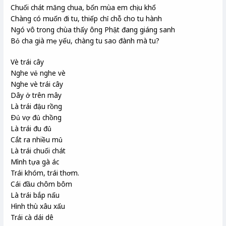
Chuối chát măng chua, bốn mùa em chịu khổ
Chàng có muốn đi tu, thiếp chỉ chỗ cho tu hành
Ngó vô trong chùa thấy ông Phật đang giáng sanh
Bỏ cha già mẹ yếu, chàng tu sao đành mà tu?
Vè trái cây
Nghe vẻ nghe vè
Nghe vè trái cây
Dây ở trên mây
Là trái đậu rồng
Ðủ vợ đủ chồng
Là trái đu đủ
Cắt ra nhiều mủ
Là trái chuối chát
Mình tựa gà ác
Trái khóm, trái thơm.
Cái đầu chôm bôm
Là trái bắp nấu
Hình thù xâu xấu
Trái cà dái dê