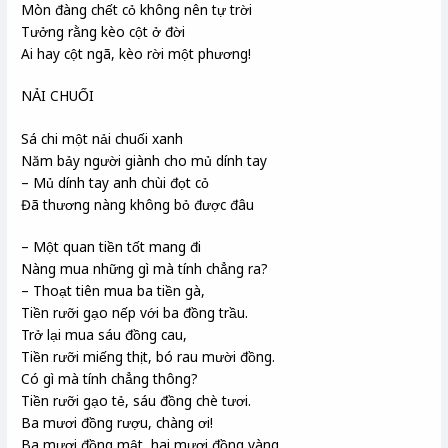
Mòn đàng chết cỏ không nên tự trời
Tưởng rằng kèo cột ở đời
Ai hay cột ngã, kèo rời một phương!
NẢI CHUỐI
Sá chi một nải chuối xanh
Năm bảy người giành cho mủ dính tay
– Mủ dính tay anh chùi đọt cỏ
Đã thương nàng không bỏ được đâu
– Một quan tiền tốt mang đi
Nàng mua những gì mà tính chẳng ra?
– Thoạt tiên mua ba tiền gà,
Tiền rưỡi gạo nếp với ba đồng trầu.
Trở lại mua sáu đồng cau,
Tiền rưỡi miếng thịt, bó rau mười đồng.
Có gì mà tính chẳng thông?
Tiền rưỡi gạo tẻ, sáu đồng chè tươi.
Ba mươi đồng rượu, chàng ơi!
Ba mươi đồng mật, hai mươi đồng vàng.