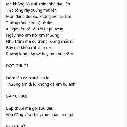
Me không có trái, chim nhè đậu lên
Tiếc công rày xuống mai lên
Mòn đàng đứt cỏ, không nên tự trời
Tưởng rằng kèo cột ở đời
Ai ngờ kèo rã cột rời tứ phương
Ngày nào em nói em thương
Như trầm mà để trong rương chắc rồi
Bây giờ khóa rớt chìa rơi
Rương long nắp vỡ bay hơi mùi trầm
ĐỌT CHUỐI
Dòm lên đọt chuối so le
Thương em dĩ lỡ không dè em bỏ anh
BẮP CHUỐI
Bắp chuối mà gói sầu đâu
Vừa đắng vừa chát, mời nhau làm gì?
BỤI CHUỐI