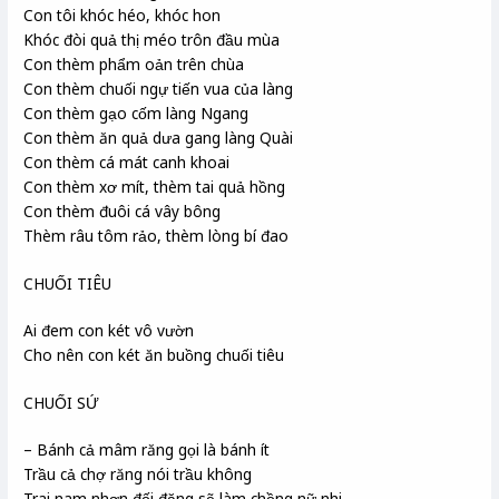
Con tôi khóc héo, khóc hon
Khóc đòi quả thị méo trôn đầu mùa
Con thèm phẩm oản trên chùa
Con thèm chuối ngự tiến vua của làng
Con thèm gạo cốm làng Ngang
Con thèm ăn quả dưa gang làng Quài
Con thèm cá mát canh khoai
Con thèm xơ mít, thèm tai quả hồng
Con thèm đuôi cá vây bông
Thèm râu tôm rảo, thèm lòng bí đao
CHUỐI TIÊU
Ai đem con két vô vườn
Cho nên con két ăn buồng chuối tiêu
CHUỐI SỨ
– Bánh cả mâm răng gọi là bánh ít
Trầu cả chợ răng nói trầu không
Trai nam nhơn đối đặng sẽ làm chồng nữ nhi