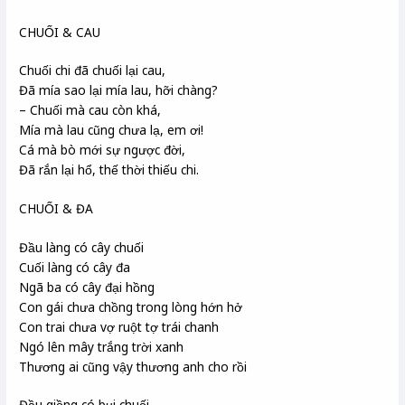
CHUỐI & CAU
Chuối chi đã chuối lại cau,
Đã mía sao lại mía lau, hỡi chàng?
– Chuối mà cau còn khá,
Mía mà lau cũng chưa lạ, em ơi!
Cá mà bò mới sự ngược đời,
Đã rắn lại hổ, thế thời thiếu chi.
CHUỐI & ĐA
Đầu làng có cây chuối
Cuối làng có cây đa
Ngã ba có cây đại hồng
Con gái chưa chồng trong lòng hớn hở
Con trai chưa vợ ruột tợ trái chanh
Ngó lên mây trắng trời xanh
Thương ai cũng vậy thương anh cho rồi
Đầu giồng có bụi chuối