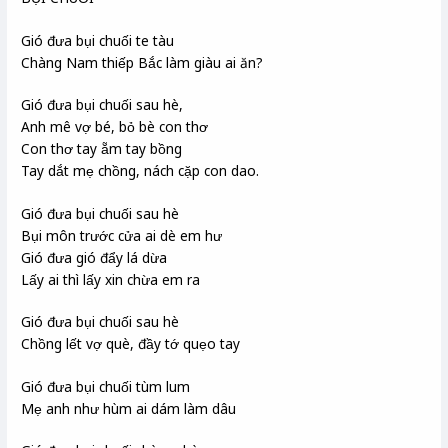
Gió đưa bụi chuối te tàu
Chàng Nam thiếp Bắc làm giàu ai ăn?
Gió đưa bụi chuối sau hè,
Anh mê vợ bé, bỏ bè con thơ
Con thơ tay ẵm tay bồng
Tay dắt mẹ chồng, nách cặp con dao.
Gió đưa bụi chuối sau hè
Bụi môn trước cửa ai dè em hư
Gió đưa gió đẩy lá dừa
Lấy ai thì lấy xin chừa em ra
Gió đưa bụi chuối sau hè
Chồng lết vợ què, đầy tớ quẹo tay
Gió đưa bụi chuối tùm lum
Mẹ anh như hùm ai dám làm dâu