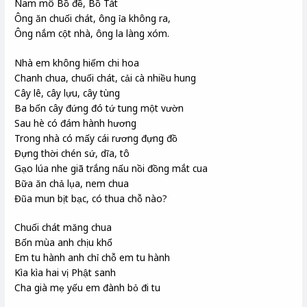
Nam mô Bồ đề, Bồ Tát
Ông ăn chuối chát, ông ỉa không ra,
Ông nắm cột nhà, ông la làng xóm.
Nhà em không hiếm chi hoa
Chanh chua, chuối chát, cải cà nhiều hung
Cây lê, cây lựu, cây tùng
Ba bốn cây đứng đó tứ tung một vườn
Sau hè có đám hành hương
Trong nhà có mấy cái rương đựng đồ
Đựng thời chén sứ, dĩa, tô
Gạo lúa nhe giã trắng nấu nồi đồng mắt cua
Bữa ăn chả lụa, nem chua
Đũa mun bịt bạc, có thua chỗ nào?
Chuối chát măng chua
Bốn mùa anh chịu khổ
Em tu hành anh chỉ chỗ em tu hành
Kìa kìa hai vị Phật sanh
Cha già mẹ yếu em đành bỏ đi tu