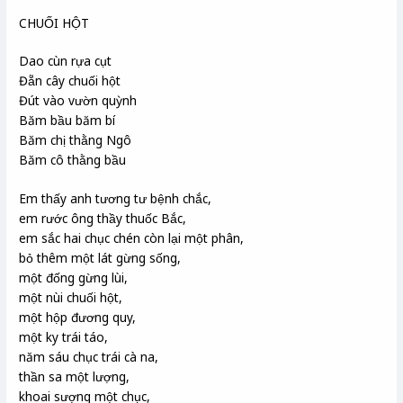
CHUỐI HỘT
Dao cùn rựa cụt
Đẵn cây chuối hột
Đút vào vườn quỳnh
Băm bầu băm bí
Băm chị thằng Ngô
Băm cô thằng bầu
Em thấy anh tương tư bệnh chắc,
em rước ông thầy thuốc Bắc,
em sắc hai chục chén còn lại một phân,
bỏ thêm một lát gừng sống,
một đống gừng lùi,
một nùi chuối hột,
một hộp đương quy,
một ky trái táo,
năm sáu chục trái cà na,
thần sa một lượng,
khoai sượng một chục,