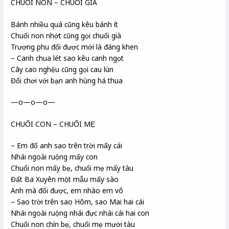
CHUỐI NON – CHUỐI GIÀ
Bánh nhiều quá cũng kêu bánh ít
Chuối non nhớt cũng gọi chuối già
Trượng phu đối được mới là đáng khen
– Canh chua lét sao kêu canh ngọt
Cây cao nghệu cũng gọi cau lùn
Đối chơi với bạn anh hùng há thua
—o—o—o—
CHUỐI CON – CHUỐI MẸ
– Em đố anh sao trên trời mấy cái
Nhái ngoài ruộng mấy con
Chuối non mấy bẹ, chuối mẹ mấy tàu
Đất Ba Xuyên một mẫu mấy sào
Anh mà đối được, em nhào em vô
– Sao trời trên sao Hôm, sao Mai hai cái
Nhái ngoài ruộng nhái đực nhái cái hai con
Chuối non chín bẹ, chuối mẹ mười tàu