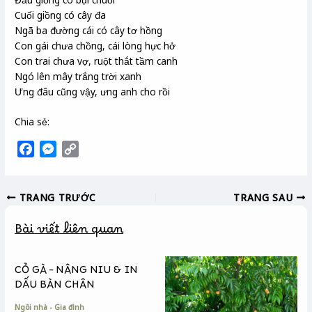
Cuối giồng có cây đa
Ngã ba đường cái có cây tơ hồng
Con gái chưa chồng, cái lòng hực hở
Con trai chưa vợ, ruột thắt tầm canh
Ngó lên mây trắng trời xanh
Ưng đâu cũng vậy, ưng anh cho rồi
Chia sẻ:
F
M
C
a
e
o
c
s
p
TRANG TRƯỚC
TRANG SAU
e
s
y
b
e
L
Bài viết liên quan
o
n
i
o
g
n
k
e
k
CỎ GÀ – NÂNG NIU & IN
r
DẤU BÀN CHÂN
Ngôi nhà - Gia đình