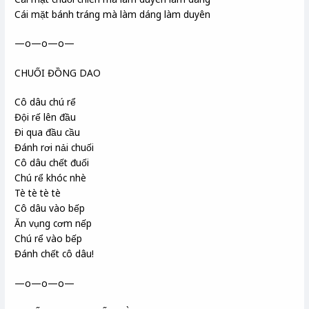
Cái mặt bánh tráng mà làm dáng làm duyên
—o—o—o—
CHUỐI ĐỒNG DAO
Cô dâu chú rể
Đội rế lên đầu
Đi qua đầu cầu
Đánh rơi nải chuối
Cô dâu chết đuối
Chú rể khóc nhè
Tè tè tè tè
Cô dâu vào bếp
Ăn vụng cơm nếp
Chú rể vào bếp
Đánh chết cô dâu!
—o—o—o—