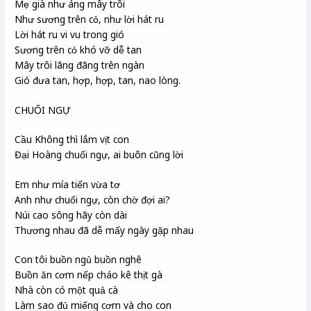
Mẹ già như áng mây trôi
Như sương trên cỏ, như lời hát ru
Lời hát ru vi vu trong gió
Sương trên cỏ khó vỡ dễ tan
Mây trôi lãng đãng trên ngàn
Gió đưa tan, hợp, hợp, tan, nao lòng.
CHUỐI NGỰ
Cầu Không thì lắm vịt con
Đại Hoàng chuối ngự, ai buôn cũng lời
Em như mía tiến vừa tơ
Anh như chuối ngự, còn chờ đợi ai?
Núi cao sông hãy còn dài
Thương nhau đã dễ mấy ngày gặp nhau
Con tôi buồn ngủ buồn nghê
Buồn ăn cơm nếp cháo kê thịt gà
Nhà còn có một quả cà
Làm sao đủ miếng cơm và cho con