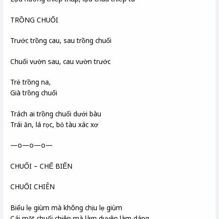
TRỒNG CHUỐI
Trước trồng cau, sau trồng chuối
Chuối vườn sau, cau vườn trước
Trẻ trồng na,
Già trồng chuối
Trách ai trồng chuối dưới bàu
Trái ăn, lá rọc, bỏ tàu xác xơ
—o—o—o—
CHUỐI – CHẾ BIẾN
CHUỐI CHIÊN
Biểu lẹ giùm mà không chịu lẹ giùm
Cái mặt chuối chiên mà làm duyên làm dáng