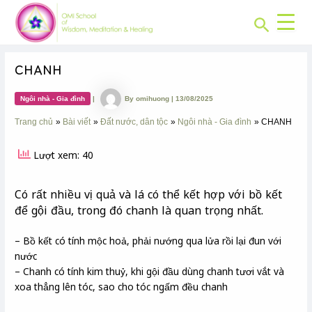
CHUYÊN
Skip
Post
MỤC:
Search
to
navigation
content
CHANH
Ngôi nhà - Gia đình
|
By
omihuong
|
13/08/2025
Trang chủ
Bài viết
Đất nước, dân tộc
Ngôi nhà - Gia đình
CHANH
Lượt xem: 40
Có rất nhiều vị quả và lá có thể kết hợp với bồ kết
để gội đầu, trong đó chanh là quan trọng nhất.
– Bồ kết có tính mộc hoả, phải nướng qua lửa rồi lại đun với
nước
– Chanh có tính kim thuỷ, khi gội đầu dùng chanh tươi vắt và
xoa thẳng lên tóc, sao cho tóc ngấm đều chanh