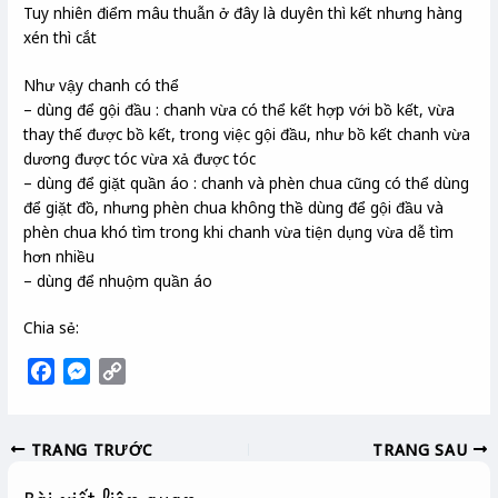
Tuy nhiên điểm mâu thuẫn ở đây là duyên thì kết nhưng hàng
xén thì cắt
Như vậy chanh có thể
– dùng để gội đầu : chanh vừa có thể kết hợp với bồ kết, vừa
thay thế được bồ kết, trong việc gội đầu, như bồ kết chanh vừa
dương được tóc vừa xả được tóc
– dùng để giặt quần áo : chanh và phèn chua cũng có thể dùng
để giặt đồ, nhưng phèn chua không thề dùng để gội đầu và
phèn chua khó tìm trong khi chanh vừa tiện dụng vừa dễ tìm
hơn nhiều
– dùng để nhuộm quần áo
Chia sẻ:
F
M
C
a
e
o
c
s
p
TRANG TRƯỚC
TRANG SAU
e
s
y
b
e
L