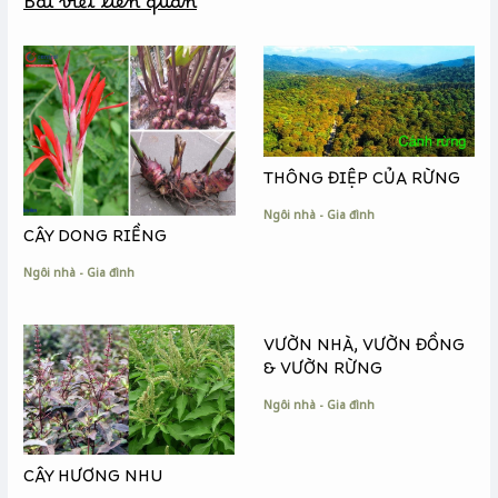
Bài viết liên quan
o
n
i
o
g
n
k
e
k
r
THÔNG ĐIỆP CỦA RỪNG
Ngôi nhà - Gia đình
CÂY DONG RIỀNG
Ngôi nhà - Gia đình
VƯỜN NHÀ, VƯỜN ĐỒNG
& VƯỜN RỪNG
Ngôi nhà - Gia đình
CÂY HƯƠNG NHU