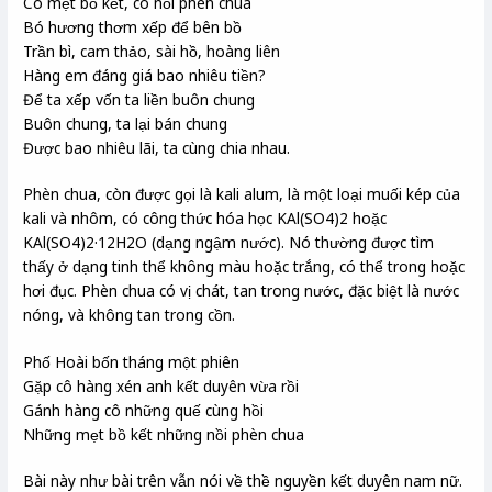
Có mẹt bồ kết, có nồi phèn chua
Bó hương thơm xếp để bên bồ
Trần bì, cam thảo, sài hồ, hoàng liên
Hàng em đáng giá bao nhiêu tiền?
Để ta xếp vốn ta liền buôn chung
Buôn chung, ta lại bán chung
Được bao nhiêu lãi, ta cùng chia nhau.
Phèn chua, còn được gọi là kali alum, là một loại muối kép của
kali và nhôm, có công thức hóa học KAl(SO4)2 hoặc
KAl(SO4)2·12H2O (dạng ngậm nước). Nó thường được tìm
thấy ở dạng tinh thể không màu hoặc trắng, có thể trong hoặc
hơi đục. Phèn chua có vị chát, tan trong nước, đặc biệt là nước
nóng, và không tan trong cồn.
Phố Hoài bốn tháng một phiên
Gặp cô hàng xén anh kết duyên vừa rồi
Gánh hàng cô những quế cùng hồi
Những mẹt bồ kết những nồi phèn chua
Bài này như bài trên vẫn nói về thề nguyền kết duyên nam nữ.