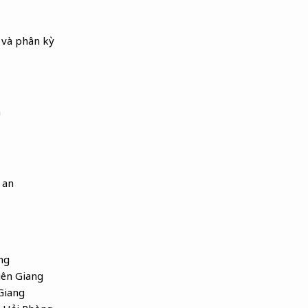
 và phân kỳ
n
 an
ng
iên Giang
Giang