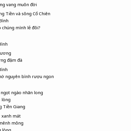
ếng vang muôn đời
ộng Tiền và sông Cổ Chiên
Bình
o chúng mình lẻ đôi?
Bình
nương
ương đậm đà
Bình
ớ nguyên bình rượu ngon
ngọt ngào nhãn long
 lòng
g Tiền Giang
y xanh mát
 mênh mông
 lòng