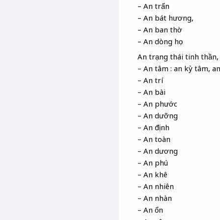
– An trấn
– An bát hương,
– An ban thờ
– An dòng họ
An trạng thái tinh thần
– An tâm : an kỳ tâm, a
– An trí
– An bài
– An phước
– An dưỡng
– An định
– An toàn
– An dương
– An phú
– An khê
– An nhiên
– An nhàn
– An ổn