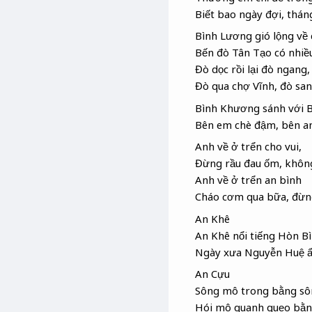
Biết bao ngày đợi, thá
Bình Lương gió lộng về 
Bến đò Tân Tạo có nhiề
Đò dọc rồi lại đò ngang,
Đò qua chợ Vĩnh, đò sa
Bình Khương sánh với 
Bên em chè đậm, bên an
Anh về ở trển cho vui,
Đừng rầu đau ốm, không
Anh về ở trển an bình
Cháo cơm qua bữa, đừng
An Khê
An Khê nổi tiếng Hòn B
Ngày xưa Nguyễn Huệ ẩ
An Cựu
Sông mô trong bằng sô
Hói mô quanh quẹo bằn