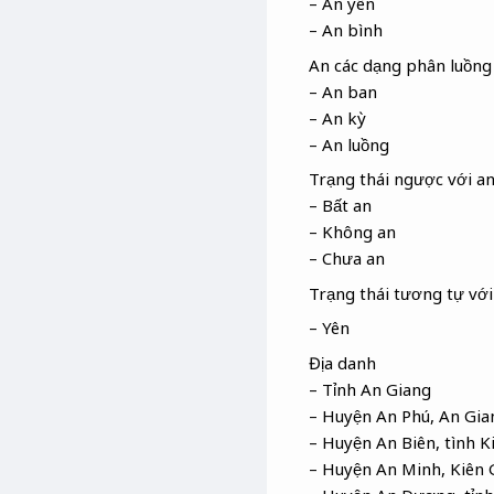
– An yên
– An bình
An các dạng phân luồng
– An ban
– An kỳ
– An luồng
Trạng thái ngược với a
– Bất an
– Không an
– Chưa an
Trạng thái tương tự với
– Yên
Địa danh
– Tỉnh An Giang
– Huyện An Phú, An Gia
– Huyện An Biên, tình K
– Huyện An Minh, Kiên 