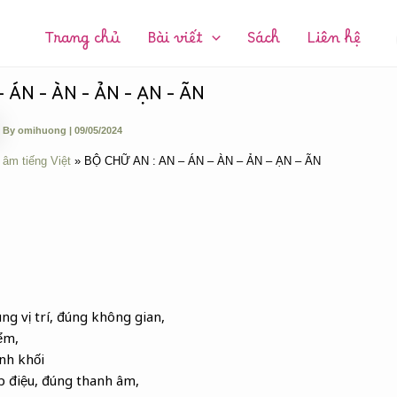
CHUYÊN
MỤC:
Trang chủ
Bài viết
Sách
Liên hệ
 ÁN – ÀN – ẢN – ẠN – ÃN
By
omihuong
|
09/05/2024
 âm tiếng Việt
BỘ CHỮ AN : AN – ÁN – ÀN – ẢN – ẠN – ÃN
ng vị trí, đúng không gian,
ểm,
ình khối
p điệu, đúng thanh âm,