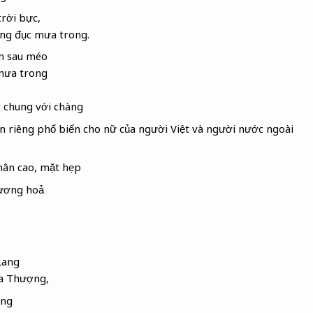
trời bực,
ng đục mưa trong.
n sau méo
mưa trong
 chung với chàng
tên riêng phổ biến cho nữ của người Việt và người nước ngoài
chân cao, mặt hẹp
hương hoả
Lang
ùa Thượng,
ồng