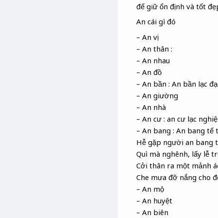
để giữ ổn định và tốt đ
An cái gì đó
– An vị
– An thân :
– An nhau
– An đồ
– An bần : An bần lạc đ
– An giường
– An nhà
– An cư : an cư lạc nghiệ
– An bang : An bang tế 
Hễ gặp người an bang t
Quì mà nghênh, lấy lễ t
Cởi thân ra một mảnh áo
Che mưa đỡ nắng cho đờ
– An mộ
– An huyệt
– An biên