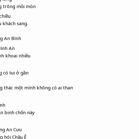
ng trông mỏi mòn
chiều
u khách sang.
ng An Bình
Bình An
h khoai nhiều
 có tui ở gần
 thác một mình không có ai than
ình
n binh chốn này
ng An Cựu
g hói Châu Ê