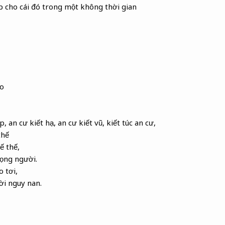
ẹp cho cái đó trong một không thời gian
ạo
p, an cư kiết hạ, an cư kiết vũ, kiết túc an cư,
thế
ế thế,
rọng người.
 tơi,
i nguy nan.