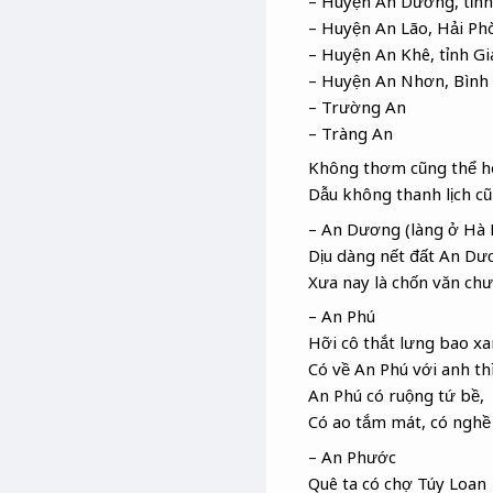
– Huyện An Dương, tỉnh
– Huyện An Lão, Hải Ph
– Huyện An Khê, tỉnh Gi
– Huyện An Nhơn, Bình
– Trường An
– Tràng An
Không thơm cũng thể h
Dẫu không thanh lịch c
– An Dương (làng ở Hà
Dịu dàng nết đất An Dư
Xưa nay là chốn văn chư
– An Phú
Hỡi cô thắt lưng bao xa
Có về An Phú với anh th
An Phú có ruộng tứ bề,
Có ao tắm mát, có nghề
– An Phước
Quê ta có chợ Túy Loan