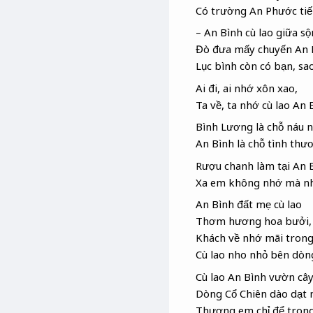
Có trường An Phước ti
– An Bình cù lao giữa s
Đò đưa mấy chuyến An 
Lục bình còn có bạn, sa
Ai đi, ai nhớ xôn xao,
Ta về, ta nhớ cù lao An 
Bình Lương là chỗ náu 
An Bình là chỗ tình th
Rượu chanh làm tại An 
Xa em không nhớ mà nh
An Bình đất mẹ cù lao
Thơm hương hoa bưởi, 
Khách về nhớ mãi trong
Cù lao nho nhỏ bên dòn
Cù lao An Bình vườn câ
Dòng Cổ Chiên dào dạt
Thương em chỉ để trong