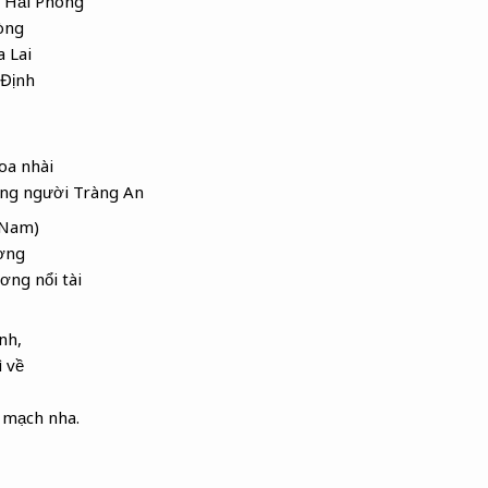
 Hải Phòng
òng
a Lai
 Định
oa nhài
ũng người Tràng An
 Nam)
ơng
ơng nổi tài
nh,
ì về
 mạch nha.