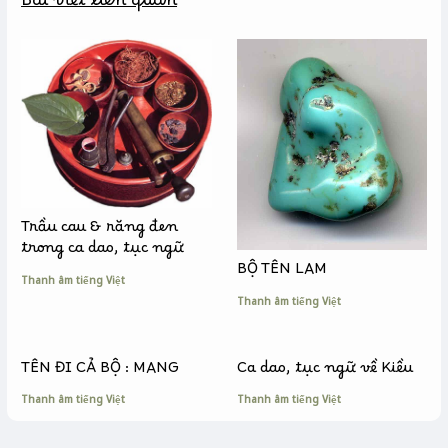
Bài viết liên quan
o
n
i
o
g
n
k
e
k
r
Trầu cau & răng đen
trong ca dao, tục ngữ
BỘ TÊN LAM
Thanh âm tiếng Việt
Thanh âm tiếng Việt
TÊN ĐI CẢ BỘ : MANG
Ca dao, tục ngữ về Kiều
Thanh âm tiếng Việt
Thanh âm tiếng Việt