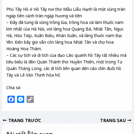
Phủ Tây Hồ ở Hồ Tây nơi thờ Mẫu Liễu Hạnh là một vùng tràn
ngập tiên cảnh tràn ngập hương và tiên
– Đây đã từng là vùng trồng lúa, trồng hoa và làm thuốc nam
lớn nhất của Hà Nội, với làng hoa Quảng Bá, Nhật Tân, Ngọc
Hà, Hữu Tiệp, Xuân Biểu, Khán Xuân, và làng thuốc nam Đại
Yên. Đến bây giờ vẫn còn làng hoa Nhật Tân và chợ hoa
Hoàng Hoa Thám.
– Các sự tích và di tích của đạo Lão quanh hồ Tây rất nhiều mà
tiêu biểu là đền Quán Thánh thờ Huyền Thiên, một trong Tứ
Quán Thăng Long, các di tích liên quan đến cáo chín đuôi hồ
Tây và Lê Văn Thịnh hóa hổ.
Chia sẻ:
F
M
C
a
e
o
c
s
p
TRANG TRƯỚC
TRANG SAU
e
s
y
b
e
L