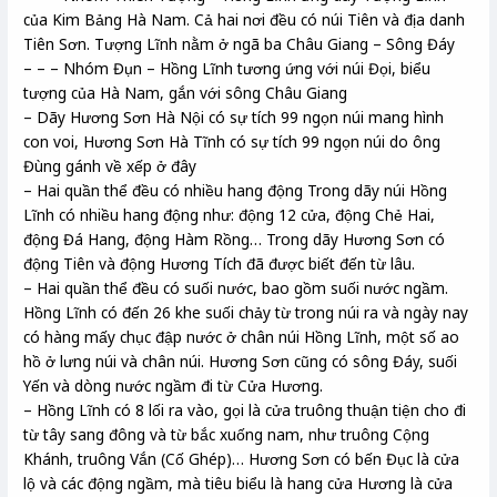
của Kim Bảng Hà Nam. Cả hai nơi đều có núi Tiên và địa danh
Tiên Sơn. Tượng Lĩnh nằm ở ngã ba Châu Giang – Sông Đáy
– – – Nhóm Đụn – Hồng Lĩnh tương ứng với núi Đọi, biểu
tượng của Hà Nam, gắn với sông Châu Giang
– Dãy Hương Sơn Hà Nội có sự tích 99 ngọn núi mang hình
con voi, Hương Sơn Hà Tĩnh có sự tích 99 ngọn núi do ông
Đùng gánh về xếp ở đây
– Hai quần thể đều có nhiều hang động Trong dãy núi Hồng
Lĩnh có nhiều hang động như: động 12 cửa, động Chẻ Hai,
động Đá Hang, động Hàm Rồng… Trong dãy Hương Sơn có
động Tiên và động Hương Tích đã được biết đến từ lâu.
– Hai quần thể đều có suối nước, bao gồm suối nước ngầm.
Hồng Lĩnh có đến 26 khe suối chảy từ trong núi ra và ngày nay
có hàng mấy chục đập nước ở chân núi Hồng Lĩnh, một số ao
hồ ở lưng núi và chân núi. Hương Sơn cũng có sông Đáy, suối
Yến và dòng nước ngầm đi từ Cửa Hương.
– Hồng Lĩnh có 8 lối ra vào, gọi là cửa truông thuận tiện cho đi
từ tây sang đông và từ bắc xuống nam, như truông Cộng
Khánh, truông Vắn (Cố Ghép)… Hương Sơn có bến Đục là cửa
lộ và các động ngầm, mà tiêu biểu là hang cửa Hương là cửa