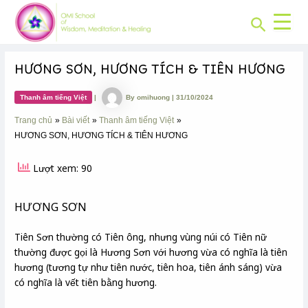
CHUYÊN
Skip
Post
MỤC:
Search
to
navigation
content
HƯƠNG SƠN, HƯƠNG TÍCH & TIÊN HƯƠNG
Thanh âm tiếng Việt
|
By
omihuong
|
31/10/2024
Trang chủ
Bài viết
Thanh âm tiếng Việt
HƯƠNG SƠN, HƯƠNG TÍCH & TIÊN HƯƠNG
Lượt xem: 90
HƯƠNG SƠN
Tiên Sơn thường có Tiên ông, nhưng vùng núi có Tiên nữ
thường được gọi là Hương Sơn với hương vừa có nghĩa là tiên
hương (tương tự như tiên nước, tiên hoa, tiên ánh sáng) vừa
có nghĩa là vết tiên bằng hương.