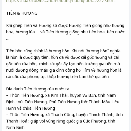
https://chuaxaloi.vn/…/hoa-thuong-huong-tich…/2277.htm
.
TIÊN & HƯƠNG
Khi ghép Tiên và Hương sẽ được Hương Tiên giống như hương
hoa, hương lúa … và Tiên Hương giống như tiên hoa, tiên nước
…
Tiên hồn cũng chính là hương hồn. Khi nói “hương hồn” nghĩa
là hồn là được quy tiên, hồn đã về được cái gốc hương và cái
gốc tiên của hồn, chính cái gốc ấy tạo nên trường gia tiên mà
nuôi dưỡng dòng máu gia đình dòng họ. Tìm về hương hồn là
cái gốc của phong tục thắp hương trên ban thờ gia tiên.
Địa danh Tiên Hương của nước ta
– Thôn Tiên Hương, xã Kim Thái, huyện Vụ Bản, tỉnh Nam
Định : núi Tiên Hương, Phủ Tiên Hương thờ Thánh Mẫu Liễu
Hạnh và chùa Tiên Hương
– Thôn Tiên Hương, xã Thành Công, huyện Thạch Thành, tỉnh
Thanh Hoá : giáp với vùng rừng quốc gia Cúc Phương, tỉnh
Ninh Bình