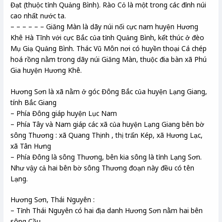
Đạt (thuộc tỉnh Quảng Bình). Rào Cỏ là một trong các đỉnh núi
cao nhất nước ta.
– – – – – – Giăng Màn là dãy núi nối cực nam huyện Hương
Khê Hà Tĩnh với cực Bắc của tỉnh Quảng Bình, kết thúc ở đèo
Mụ Giạ Quảng Bình. Thác Vũ Môn nơi có huyền thoại Cá chép
hoá rồng nằm trong dãy núi Giăng Màn, thuộc đia bàn xã Phú
Gia huyện Hương Khê.
Hương Sơn là xã nằm ở góc Đông Bắc của huyện Lạng Giang,
tính Bắc Giang
– Phía Đông giáp huyện Lục Nam
– Phía Tây và Nam giáp các xã của huyện Lạng Giang bên bờ
sông Thương : xã Quang Thịnh , thị trấn Kép, xã Hương Lạc,
xã Tân Hưng
– Phía Đông là sông Thương, bên kia sông là tỉnh Lạng Sơn.
Như vậy cả hai bên bờ sông Thương đoạn này đều có tên
Lạng.
Hương Sơn, Thái Nguyên :
– Tỉnh Thái Nguyên có hai địa danh Hương Sơn nằm hai bên
sông Cầu