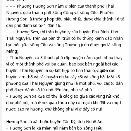
– – – Phường Hương Sơn nằm ở biên của thành phố Thái
Nguyên, giáp thành phố Sông Công và sông Cầu. Phường
Hương Sơn là trường hợp tiêu biểu nhất, được chia thành 16 tổ
dân phố đánh số từ 1 đến 16.
– – – Hương Sơn, thị trấn huyện lỵ của huyện Phú Bình, tỉnh
Thái Nguyên. Trên địa bàn thị trấn có hệ thống kênh đào nhân
tạo nối giữa sông Cầu và sông Thương (còn được gọi là sông
Máng).
– Thái Nguyên có 3 thành phố cấp huyện nằm cạnh nhau thay
vì có một thành phố với ba quận, bao bọc bên ngoài bởi các
huyện. Thái Nguyên là sự kết hợp có tính thái cực giữa các
huyện kim thổ và các huyện nhiều cây cối và sông hồ. Một số
phường của Thái Nguyên giống như là một phố, với các tổ dân
phố được đánh số từ nhỏ đến lớn, như số nhà.
– Hương Sơn xa xưa có thể là các giao giữa các vùng rất khô
như phố núi, mà ở nơi giao thoa này có mạch khí đất và mạch
nước, tạo ra hương, chứ không phải vì ở đây có núi.
Hương Sơn là xã thuộc huyện Tân Kỳ, tỉnh Nghệ An
– Hương Sơn là xã miền núi nằm bên bờ sông Hiếu