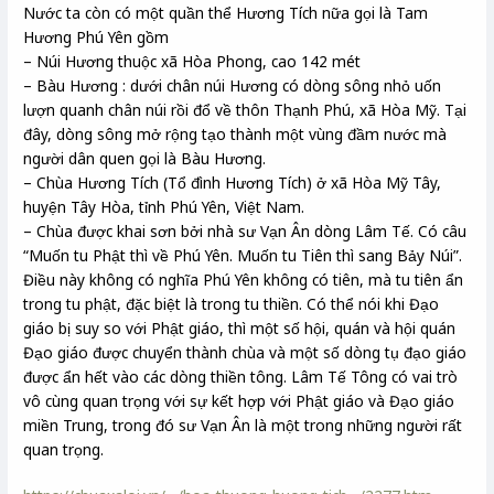
Nước ta còn có một quần thể Hương Tích nữa gọi là Tam
Hương Phú Yên gồm
– Núi Hương thuộc xã Hòa Phong, cao 142 mét
– Bàu Hương : dưới chân núi Hương có dòng sông nhỏ uốn
lượn quanh chân núi rồi đổ về thôn Thạnh Phú, xã Hòa Mỹ. Tại
đây, dòng sông mở rộng tạo thành một vùng đầm nước mà
người dân quen gọi là Bàu Hương.
– Chùa Hương Tích (Tổ đình Hương Tích) ở xã Hòa Mỹ Tây,
huyện Tây Hòa, tỉnh Phú Yên, Việt Nam.
– Chùa được khai sơn bởi nhà sư Vạn Ân dòng Lâm Tế. Có câu
“Muốn tu Phật thì về Phú Yên. Muốn tu Tiên thì sang Bảy Núi”.
Điều này không có nghĩa Phú Yên không có tiên, mà tu tiên ẩn
trong tu phật, đặc biệt là trong tu thiền. Có thể nói khi Đạo
giáo bị suy so với Phật giáo, thì một số hội, quán và hội quán
Đạo giáo được chuyển thành chùa và một số dòng tụ đạo giáo
được ẩn hết vào các dòng thiền tông. Lâm Tế Tông có vai trò
vô cùng quan trọng với sự kết hợp với Phật giáo và Đạo giáo
miền Trung, trong đó sư Vạn Ân là một trong những người rất
quan trọng.