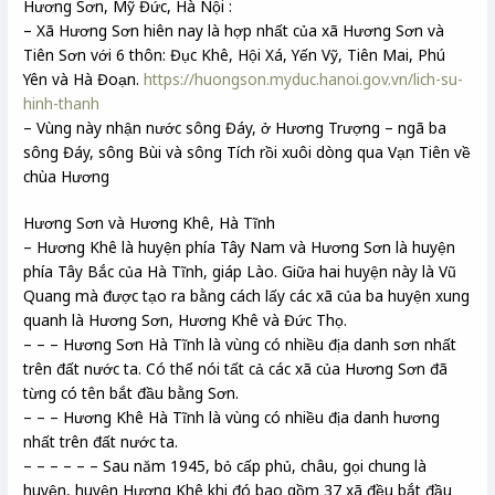
Hương Sơn, Mỹ Đức, Hà Nội :
– Xã Hương Sơn hiên nay là hợp nhất của xã Hương Sơn và
Tiên Sơn với 6 thôn: Đục Khê, Hội Xá, Yến Vỹ, Tiên Mai, Phú
Yên và Hà Đoạn.
https://huongson.myduc.hanoi.gov.vn/lich-su-
hinh-thanh
– Vùng này nhận nước sông Đáy, ở Hương Trượng – ngã ba
sông Đáy, sông Bùi và sông Tích rồi xuôi dòng qua Vạn Tiên về
chùa Hương
Hương Sơn và Hương Khê, Hà Tĩnh
– Hương Khê là huyện phía Tây Nam và Hương Sơn là huyện
phía Tây Bắc của Hà Tĩnh, giáp Lào. Giữa hai huyện này là Vũ
Quang mà được tạo ra bằng cách lấy các xã của ba huyện xung
quanh là Hương Sơn, Hương Khê và Đức Thọ.
– – – Hương Sơn Hà Tĩnh là vùng có nhiều địa danh sơn nhất
trên đất nước ta. Có thể nói tất cả các xã của Hương Sơn đã
từng có tên bắt đầu bằng Sơn.
– – – Hương Khê Hà Tĩnh là vùng có nhiều địa danh hương
nhất trên đất nước ta.
– – – – – – Sau năm 1945, bỏ cấp phủ, châu, gọi chung là
huyện, huyện Hương Khê khi đó bao gồm 37 xã đều bắt đầu