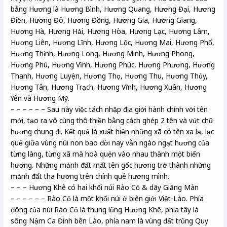
bằng Hương là Hương Bình, Hương Quang, Hương Đại, Hương
Điền, Hương Đô, Hương Đồng, Hương Gia, Hương Giang,
Hương Hà, Hương Hải, Hương Hòa, Hương Lạc, Hương Lâm,
Hương Liên, Hương Lĩnh, Hương Lộc, Hương Mai, Hương Phố,
Hương Thịnh, Hương Long, Hương Minh, Hương Phong,
Hương Phú, Hương Vĩnh, Hương Phúc, Hương Phương, Hương
Thanh, Hương Luyện, Hương Thọ, Hương Thu, Hương Thủy,
Hương Tân, Hương Trạch, Hương Vĩnh, Hương Xuân, Hương
Yên và Hương Mỹ.
– – – – – – Sau này việc tách nhập địa giới hành chính với tên
mới, tạo ra vô cùng thô thiền bằng cách ghép 2 tên và vứt chữ
hương chung đi. Kết quả là xuất hiện những xã có tên xa lạ, lạc
quẻ giữa vùng núi non bao đời nay vẫn ngào ngạt hương của
từng làng, từng xã mà hoà quện vào nhau thành một biển
hương. Những mảnh đất mất tên gốc hương trở thành những
mảnh đất tha hương trên chính quê hương mình.
– – – Hương Khê có hai khối núi Rào Cỏ & dãy Giăng Màn
– – – – – – Rào Cỏ là một khối núi ở biên giới Việt-Lào. Phía
đông của núi Rào Cỏ là thung lũng Hương Khê, phía tây là
sông Nậm Ca Đinh bên Lào, phía nam là vùng đất trũng Quy