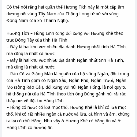
Có thể nói rằng hai quần thể Hương Tích này là một cặp âm
dương nối vùng Tây Nam của Thăng Long tứ xứ với vùng
Đông Nam của xứ Thanh Nghệ.
Hương Tích – Hồng Lĩnh cũng đối xứng với Hương Khê theo
trục Đông Tây của tỉnh Hà Tĩnh
– Đây là hai khu vực nhiều địa danh Hương nhất tỉnh Hà Tĩnh,
mà cũng là nhất cả nước
– Đây là hai khu vực nhiều địa danh Ngàn nhất tỉnh Hà Tĩnh,
mà cũng là nhất cả nước
– Rào Cỏ và Giăng Màn là nguồn của bộ sông Ngàn, đặc trưng
của Hà Tĩnh gồm có Ngàn Sâu, Ngàn Phố, Ngàn Trươi, Ngàn
Mọ (sông Rào Cái), đối xứng với núi Ngàn Hống, là nơi quy tụ
hệ thống núi của Hà Tĩnh theo tích ông Đùng gánh núi rải rác
thắp nơi về đặt tại Hồng Lĩnh
– Hồng có nước có lửa mộc thổ, Hương Khê là khí có lửa mộc
thổ, khi có rất nhiều ngàn cả nước và lửa, cả hình và âm, chúng
ta lại có chữ Hồng. Như vậy ở Hương Khê có hồng ẩn và ở
Hồng Lĩnh có hương ẩn.