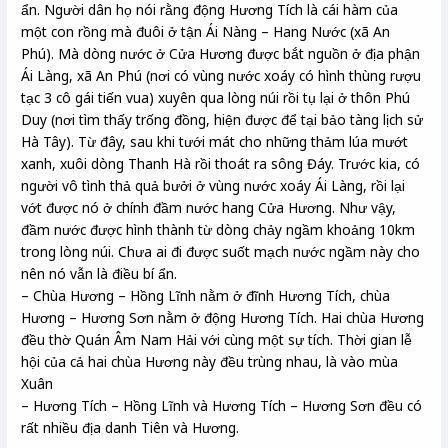
ẩn. Người dân họ nói rằng động Hương Tích là cái hàm của
một con rồng mà đuôi ở tận Ái Nàng – Hang Nước (xã An
Phú). Mà dòng nước ở Cửa Hương được bắt nguồn ở địa phận
Ái Làng, xã An Phú (nơi có vùng nước xoáy có hình thùng rượu
tạc 3 cô gái tiến vua) xuyên qua lòng núi rồi tụ lại ở thôn Phú
Duy (nơi tìm thấy trống đồng, hiện được để tại bảo tàng lịch sử
Hà Tây). Từ đây, sau khi tưới mát cho những thảm lúa mướt
xanh, xuôi dòng Thanh Hà rồi thoát ra sông Đáy. Trước kia, có
người vô tình thả quả bưởi ở vùng nước xoáy Ái Làng, rồi lại
vớt được nó ở chính đầm nước hang Cửa Hương. Như vậy,
đầm nước được hình thành từ dòng chảy ngầm khoảng 10km
trong lòng núi. Chưa ai đi được suốt mạch nước ngầm này cho
nên nó vẫn là điều bí ẩn.
– Chùa Hương – Hồng Lĩnh nằm ở đĩnh Hương Tích, chùa
Hương – Hương Sơn nằm ở động Hương Tích. Hai chùa Hương
đều thờ Quán Âm Nam Hải với cùng một sự tích. Thời gian lễ
hội của cả hai chùa Hương này đều trùng nhau, là vào mùa
Xuân
– Hương Tích – Hồng Lĩnh và Hương Tích – Hương Sơn đều có
rất nhiều địa danh Tiên và Hương.