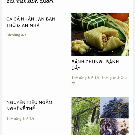
Bài viết liên quan
o
n
i
o
g
n
k
e
k
CA CÁ NHÂN : AN BAN
r
THỜ & AN NHÀ
Các vùng đất
BÁNH CHƯNG – BÁNH
DẦY
Thờ cúng & lễ Tết
,
Thời gian & Chu
kỳ
NGUYÊN TIÊU NGẪM
NGHĨ VỀ THẾ
Thờ cúng & lễ Tết