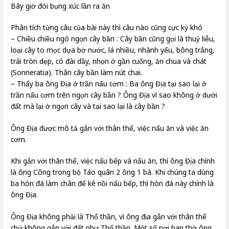
Bây giờ đói bụng xúc lần ra ăn
Phân tích từng câu của bài này thì câu nào cũng cực kỳ khó
– Chiều chiều ngó ngọn cây bần : Cây bần cũng gọi là thuỷ liễu,
loại cây to mọc dựa bờ nước, lá nhiều, nhành yếu, bông trắng,
trái tròn dẹp, có đài dầy, nhọn ở gần cuống, ăn chua và chát
(Sonneratia). Thân cây bần làm nút chai.
– Thấy ba ông Địa ở trần nấu cơm : Ba ông Địa tại sao lại ở
trần nấu cơm trên ngọn cây bần ? Ông Địa vì sao không ở dưới
đất mà lại ở ngọn cây và tại sao lại là cây bần ?
Ông Địa được mô tả gắn với thân thể, việc nấu ăn và việc ăn
cơm.
Khi gắn với thân thể, việc nấu bếp và nấu ăn, thì ông Địa chính
là ông Công trong bộ Táo quân 2 ông 1 bà. Khi chúng ta dùng
ba hòn đá làm chân để kê nồi nấu bếp, thì hòn đá này chính là
ông Địa.
Ông Địa không phải là Thổ thần, vì ông địa gắn với thân thể
chứ không gắn với đất như Thổ thần. Một số nơi ban thờ ông