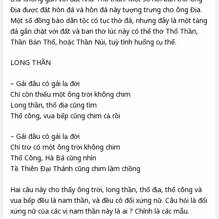
Địa được đặt hòn đá và hòn đá này tượng trưng cho ông Địa.
Một số đồng bào dân tộc có tục thờ đá, nhưng đây là một tảng
đá gắn chặt với đất và ban thờ lúc này có thể thờ Thổ Thần,
Thần Bản Thổ, hoặc Thần Núi, tuỳ tình huống cụ thể.
LONG THẦN
– Gái đâu có gái lạ đời
Chỉ còn thiếu một ông trời không chim
Long thần, thổ địa cũng tìm
Thổ công, vua bếp cũng chim cả rồi
– Gái đâu có gái lạ đời
Chỉ trừ có một ông trời không chim
Thổ Công, Hà Bá cũng nhìn
Tề Thiên Ðại Thánh cũng chim làm chồng
Hai câu này cho thấy ông trời, long thần, thổ địa, thổ công và
vua bếp đều là nam thần, và đều có đối xứng nữ. Câu hỏi là đối
xứng nữ của các vị nam thần này là ai ? Chính là các mẫu.