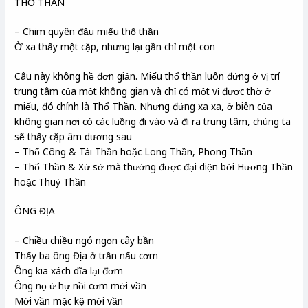
THỔ THẦN
– Chim quyên đậu miếu thổ thần
Ở xa thấy một cặp, nhưng lại gần chỉ một con
Câu này không hề đơn giản. Miếu thổ thần luôn đứng ở vị trí
trung tâm của một không gian và chỉ có một vị được thờ ở
miếu, đó chính là Thổ Thần. Nhưng đứng xa xa, ở biên của
không gian nơi có các luồng đi vào và đi ra trung tâm, chúng ta
sẽ thấy cặp âm dương sau
– Thổ Công & Tài Thần hoặc Long Thần, Phong Thần
– Thổ Thần & Xứ sở mà thường được đại diện bởi Hương Thần
hoặc Thuỷ Thần
ÔNG ĐỊA
– Chiều chiều ngó ngọn cây bần
Thấy ba ông Địa ở trần nấu cơm
Ông kia xách dĩa lại đơm
Ông nọ ứ hự nồi cơm mới vần
Mới vần mặc kệ mới vần