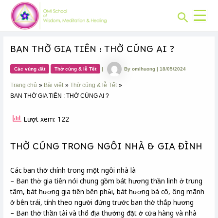
CHUYÊN
Skip
Post
MỤC:
Search
to
navigation
content
BAN THỜ GIA TIÊN : THỜ CÚNG AI ?
Các vùng đất
Thờ cúng & lễ Tết
|
By
omihuong
|
18/05/2024
Trang chủ
Bài viết
Thờ cúng & lễ Tết
BAN THỜ GIA TIÊN : THỜ CÚNG AI ?
Lượt xem: 122
THỜ CÚNG TRONG NGÔI NHÀ & GIA ĐÌNH
Các ban thờ chính trong một ngôi nhà là
– Ban thờ gia tiên nói chung gồm bát hương thần linh ở trung
tâm, bát hương gia tiên bên phải, bát hương bà cô, ông mãnh
ở bên trái, tính theo người đứng trước ban thờ thắp hương
– Ban thờ thần tài và thổ địa thường đặt ở cửa hàng và nhà