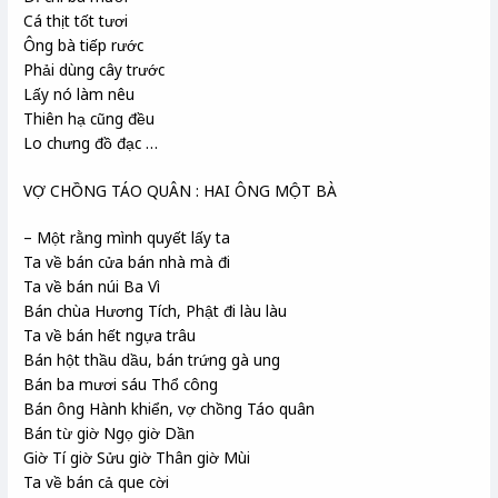
Cá thịt tốt tươi
Ông bà tiếp rước
Phải dùng cây trước
Lấy nó làm nêu
Thiên hạ cũng đều
Lo chưng đồ đạc …
VỢ CHỒNG TÁO QUÂN : HAI ÔNG MỘT BÀ
– Một rằng mình quyết lấy ta
Ta về bán cửa bán nhà mà đi
Ta về bán núi Ba Vì
Bán chùa Hương Tích, Phật đi làu làu
Ta về bán hết ngựa trâu
Bán hột thầu dầu, bán trứng gà ung
Bán ba mươi sáu Thổ công
Bán ông Hành khiển, vợ chồng Táo quân
Bán từ giờ Ngọ giờ Dần
Giờ Tí giờ Sửu giờ Thân giờ Mùi
Ta về bán cả que cời