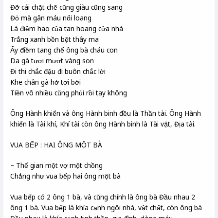
Đỡ cái chặt chẽ cũng giàu cũng sang
Đỏ mà gân máu nổi loang
Là điềm hao của tan hoang cửa nhà
Trắng xanh bền bệt thây ma
Ấy điềm tang chế ông bà cháu con
Da gà tươi mượt vàng son
Đi thi chắc đậu đi buôn chắc lời
Khe chân gà hở tơi bời
Tiền vô nhiều cũng phủi rồi tay không
Ông Hành khiển và ông Hành binh đều là Thần tài. Ông Hành
khiển là Tài khí, Khí tài còn ông Hành binh là Tài vật, Địa tài.
VUA BẾP : HAI ÔNG MỘT BÀ
– Thế gian một vợ một chồng
Chẳng như vua bếp hai ông một bà
Vua bếp có 2 ông 1 bà, và cũng chính là ông bà Đầu nhau 2
ông 1 bà. Vua bếp là khía cạnh ngôi nhà, vật chất, còn ông bà