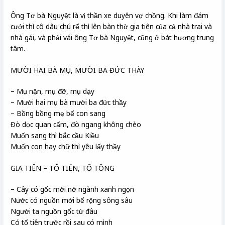
Ông Tơ bà Nguyệt là vị thần xe duyên vợ chồng. Khi làm đám
cưới thì cô dâu chú rể thì lên bàn thờ gia tiên của cả nhà trai và
nhà gái, và phải vái ông Tơ bà Nguyệt, cũng ở bát hương trung
tâm.
MƯỜI HAI BÀ MỤ, MƯỜI BA ĐỨC THÀY
– Mụ nặn, mụ đỡ, mụ dạy
– Mười hai mụ bà mười ba đức thầy
– Bồng bồng mẹ bế con sang
Đò dọc quan cấm, đò ngang không chèo
Muốn sang thì bắc cầu Kiều
Muốn con hay chữ thì yêu lấy thầy
GIA TIÊN – TỔ TIÊN, TỔ TÔNG
– Cây có gốc mới nở ngành xanh ngọn
Nước có nguồn mới bể rộng sông sâu
Người ta nguồn gốc từ đâu
Có tổ tiên trước rồi sau có mình