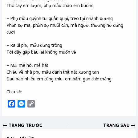
Thò tay em lượm, phụ mẫu chào em buông
– Phụ mẫu quýnh tui quằn quại, treo tại nhành dương
Phần sợ ma, phần sợ muỗi cắn, mà người thương nỡ đứng
cười
– Ra đi phụ mẫu đứng trông
Tới đây gặp bậu lại không muốn về
– Mải mê hò, mê hát
Chiều về nhà phụ mẫu đánh thịt nát xương tan
Đau bao nhiêu em cũng chịu, em bấm gan chờ chàng
Chia sẻ:
F
M
C
a
e
o
c
s
p
TRANG TRƯỚC
TRANG SAU
e
s
y
b
e
L