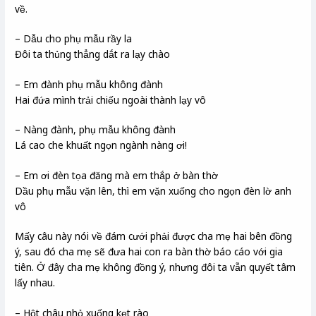
về.
– Dẫu cho phụ mẫu rầy la
Đôi ta thủng thẳng dắt ra lạy chào
– Em đành phụ mẫu không đành
Hai đứa mình trải chiếu ngoài thành lạy vô
– Nàng đành, phụ mẫu không đành
Lá cao che khuất ngọn ngành nàng ơi!
– Em ơi đèn tọa đăng mà em thắp ở bàn thờ
Dầu phụ mẫu vặn lên, thì em vặn xuống cho ngọn đèn lờ anh
vô
Mấy câu này nói về đám cưới phải được cha mẹ hai bên đồng
ý, sau đó cha mẹ sẽ đưa hai con ra bàn thờ báo cáo với gia
tiên. Ở đây cha mẹ không đồng ý, nhưng đôi ta vẫn quyết tâm
lấy nhau.
– Hột châu nhỏ xuống kẹt rào