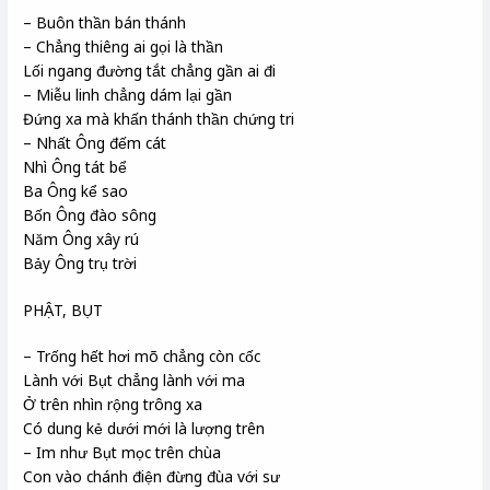
– Buôn thần bán thánh
– Chẳng thiêng ai gọi là thần
Lối ngang đường tắt chẳng gần ai đi
– Miễu linh chẳng dám lại gần
Đứng xa mà khấn thánh thần chứng tri
– Nhất Ông đếm cát
Nhì Ông tát bể
Ba Ông kể sao
Bốn Ông đào sông
Năm Ông xây rú
Bảy Ông trụ trời
PHẬT, BỤT
– Trống hết hơi mõ chẳng còn cốc
Lành với Bụt chẳng lành với ma
Ở trên nhìn rộng trông xa
Có dung kẻ dưới mới là lượng trên
– Im như Bụt mọc trên chùa
Con vào chánh điện đừng đùa với sư