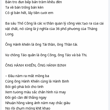
Bán tro đun bếp bán trăm khêu đèn
Ta về bán trống bán kèn
Có gì bán hết, lấy tiền cưới em
Ba sáu Thổ Công là các vị thần quản lý công việc tạo ra của cải
vật chất, nó cũng là ý nghĩa của 36 phố phường của Thăng
Long.
Ông Hành khiển là ông Tài thần, ông Thần tài.
Vợ chồng Táo quân là ông Công, ông Táo và bà Thị.
ÔNG HÀNH KHIỂN, ÔNG HÀNH BINH
– Đầu năm ra mắt mồng ba
Cúng ông Hành Khiển cùng là Hành Binh
Bói giò phải bói cho tinh
Xem tường màu sắc chân hình rủi may
Đôi giò cần để thẳng ngay
Nhuận hồng vàng ánh năm nay chắc giàu
No rồi chụm móng khít khao