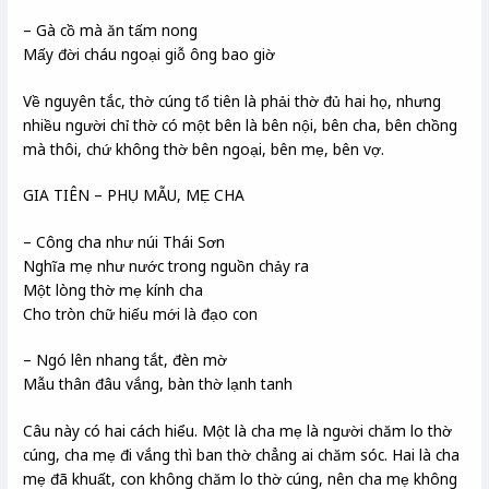
– Gà cồ mà ăn tấm nong
Mấy đời cháu ngoại giỗ ông bao giờ
Về nguyên tắc, thờ cúng tổ tiên là phải thờ đủ hai họ, nhưng
nhiều người chỉ thờ có một bên là bên nội, bên cha, bên chồng
mà thôi, chứ không thờ bên ngoại, bên mẹ, bên vợ.
GIA TIÊN – PHỤ MẪU, MẸ CHA
– Công cha như núi Thái Sơn
Nghĩa mẹ như nước trong nguồn chảy ra
Một lòng thờ mẹ kính cha
Cho tròn chữ hiếu mới là đạo con
– Ngó lên nhang tắt, đèn mờ
Mẫu thân đâu vắng, bàn thờ lạnh tanh
Câu này có hai cách hiểu. Một là cha mẹ là người chăm lo thờ
cúng, cha mẹ đi vắng thì ban thờ chẳng ai chăm sóc. Hai là cha
mẹ đã khuất, con không chăm lo thờ cúng, nên cha mẹ không