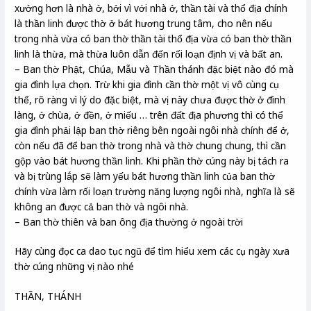
xưởng hơn là nhà ở, bởi vì với nhà ở, thần tài và thổ địa chính
là thần linh được thờ ở bát hương trung tâm, cho nên nếu
trong nhà vừa có ban thờ thần tài thổ địa vừa có ban thờ thần
linh là thừa, mà thừa luôn dẫn đến rối loạn định vị và bất an.
– Ban thờ Phật, Chúa, Mẫu và Thần thánh đặc biệt nào đó mà
gia đình lựa chọn. Trừ khi gia đình cần thờ một vị vô cùng cụ
thể, rõ ràng vì lý do đặc biệt, mà vị này chưa được thờ ở đình
làng, ở chùa, ở đền, ở miếu … trên đất địa phương thì có thể
gia đình phải lập ban thờ riêng bên ngoài ngôi nhà chính để ở,
còn nếu đã để ban thờ trong nhà và thờ chung chung, thì cần
gộp vào bát hương thần linh. Khi phần thờ cúng này bị tách ra
và bị trùng lắp sẽ làm yếu bát hương thần linh của ban thờ
chính vừa làm rối loạn trường năng lượng ngôi nhà, nghĩa là sẽ
không an được cả ban thờ và ngôi nhà.
– Ban thờ thiên và ban ông địa thường ở ngoài trời
Hãy cùng đọc ca dao tục ngũ để tìm hiểu xem các cụ ngày xưa
thờ cúng những vị nào nhé
THẦN, THÁNH