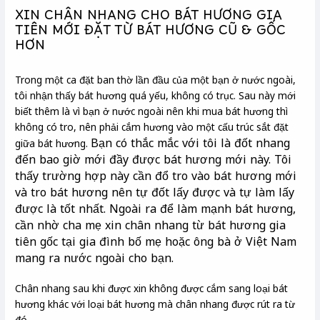
XIN CHÂN NHANG CHO BÁT HƯƠNG GIA
TIÊN MỚI ĐẶT TỪ BÁT HƯƠNG CŨ & GỐC
HƠN
Trong một ca đặt ban thờ lần đầu của một bạn ở nước ngoài,
tôi nhận thấy bát hương quá yếu, không có trục. Sau này mới
biết thêm là vì bạn ở nước ngoài nên khi mua bát hương thì
không có tro, nên phải cắm hương vào một cấu trúc sắt đặt
Bạn có thắc mắc với tôi là đốt nhang
giữa bát hương.
đến bao giờ mới đầy được bát hương mới này. Tôi
thấy trường hợp này cần đổ tro vào bát hương mới
và tro bát hương nên tự đốt lấy được và tự làm lấy
được là tốt nhất. Ngoài ra để làm mạnh bát hương,
cần nhờ cha mẹ xin chân nhang từ bát hương gia
tiên gốc tại gia đình bố mẹ hoặc ông bà ở Việt Nam
mang ra nước ngoài cho bạn.
Chân nhang sau khi được xin không được cắm sang loại bát
hương khác với loại bát hương mà chân nhang được rút ra từ
đó