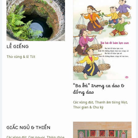
k
e
k
r
LỄ GIẾNG
Thờ cúng & lễ Tết
“Ba bà” trong ca dao &
đồng dao
Các vùng đất
,
Thanh âm tiếng Việt
,
Thời gian & Chu kỳ
GIẤC NGỦ & THIỀN
Các vùng đất
,
Con người
,
Thiền chữa