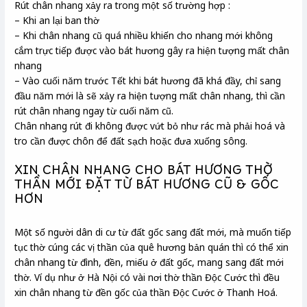
Rút chân nhang xảy ra trong một số trường hợp :
– Khi an lại ban thờ
– Khi chân nhang cũ quá nhiều khiến cho nhang mới không
cắm trực tiếp được vào bát hương gây ra hiện tượng mất chân
nhang
– Vào cuối năm trước Tết khi bát hương đã khá đầy, chỉ sang
đầu năm mới là sẽ xảy ra hiện tượng mất chân nhang, thì cần
rút chân nhang ngay từ cuối năm cũ.
Chân nhang rút đi không được vứt bỏ như rác mà phải hoá và
tro cần được chôn để đất sạch hoặc đưa xuống sông.
XIN CHÂN NHANG CHO BÁT HƯƠNG THỜ
THẦN MỚI ĐẶT TỪ BÁT HƯƠNG CŨ & GỐC
HƠN
Một số người dân di cư từ đất gốc sang đất mới, mà muốn tiếp
tục thờ cúng các vị thần của quê hương bản quán thì có thể xin
chân nhang từ đình, đền, miếu ở đất gốc, mang sang đất mới
thờ. Ví dụ như ở Hà Nội có vài nơi thờ thần Độc Cước thì đều
xin chân nhang từ đền gốc của thần Độc Cước ở Thanh Hoá.