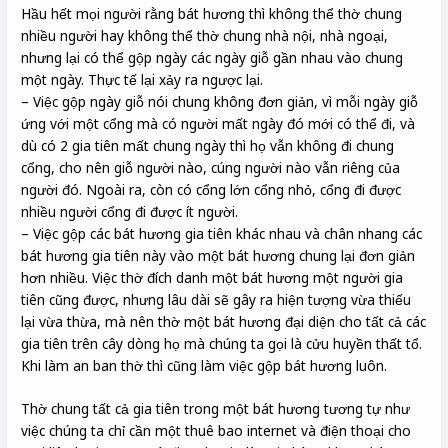
Hầu hết mọi người rằng bát hương thì không thể thờ chung
nhiều người hay không thể thờ chung nhà nội, nhà ngoại,
nhưng lại có thể gộp ngày các ngày giỗ gần nhau vào chung
một ngày. Thực tế lại xảy ra ngược lại.
– Việc gộp ngày giỗ nói chung không đơn giản, vì mỗi ngày giỗ
ứng với một cổng mà có người mất ngày đó mới có thể đi, và
dù có 2 gia tiên mất chung ngày thì họ vẫn không đi chung
cổng, cho nên giỗ người nào, cúng người nào vẫn riêng của
người đó. Ngoài ra, còn có cổng lớn cổng nhỏ, cổng đi được
nhiều người cổng đi được ít người.
– Việc gộp các bát hương gia tiên khác nhau và chân nhang các
bát hương gia tiên này vào một bát hương chung lại đơn giản
hơn nhiều. Việc thờ đích danh một bát hương một người gia
tiên cũng được, nhưng lâu dài sẽ gây ra hiện tượng vừa thiếu
lại vừa thừa, mà nên thờ một bát hương đại diện cho tất cả các
gia tiên trên cây dòng họ mà chúng ta gọi là cửu huyền thất tổ.
Khi làm an ban thờ thì cũng làm việc gộp bát hương luôn.
Thờ chung tất cả gia tiên trong một bát hương tương tự như
việc chúng ta chỉ cần một thuê bao internet và điện thoại cho