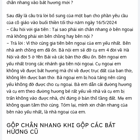
chân nhang vào bát hương mới ?
Sau đây là câu trả lời bổ sung của một bạn cho phần yêu cầu
của cô giáo vào buổi thiền tối thứ năm ngày 16/5/2024
– Câu hỏi với gia tiên : Tại sao phải xin chân nhang ở bên ngoại
mà không phải xin bên chồng hay bên nội ?
– Trả lời : Vì thờ cúng gia tiên bên ngoại của em yếu nhất. Bên
nhà anh chồng em đã ổn. Bà nội em sẽ đỡ cụ em 4 đời về Hà
Nội và đời 5 ở Yên Bái và các bàn thờ đều ổn. Bên ngoại em
yếu nhất trong các nhánh gia tiên nội ngoại. Cụ ngoại em
không về được bát hương mà chỉ về được trục đất của ban thờ,
không lên được ban thờ. Bà ngoại em bị hoả táng nên cũng
yếu không đỡ được cho cụ ngoại. Bà em dẫn cái đường hương
và cụ em theo đường hương bé rất yếu về nhà và cụ em bị
trấn không vào được nhà, chỉ đứng ở bản thổ tầng đất. Mẹ em
không quan tâm thờ cúng. Tóm lại, mình xin chân nhang của
bên nào yếu nhất, là nhà ngoại của em.
GỘP CHÂN NHANG KHI GỘP CÁC BÁT
HƯƠNG CŨ