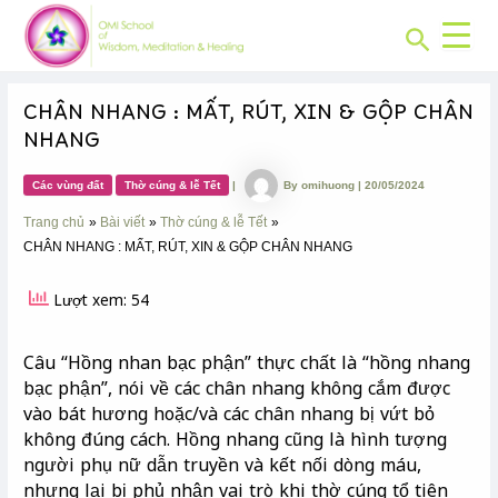
CHUYÊN
Skip
Post
MỤC:
Search
to
navigation
content
CHÂN NHANG : MẤT, RÚT, XIN & GỘP CHÂN
NHANG
Các vùng đất
Thờ cúng & lễ Tết
|
By
omihuong
|
20/05/2024
Trang chủ
Bài viết
Thờ cúng & lễ Tết
CHÂN NHANG : MẤT, RÚT, XIN & GỘP CHÂN NHANG
Lượt xem: 54
Câu “Hồng nhan bạc phận” thực chất là “hồng nhang
bạc phận”, nói về các chân nhang không cắm được
vào bát hương hoặc/và các chân nhang bị vứt bỏ
không đúng cách. Hồng nhang cũng là hình tượng
người phụ nữ dẫn truyền và kết nối dòng máu,
nhưng lại bị phủ nhận vai trò khi thờ cúng tổ tiên