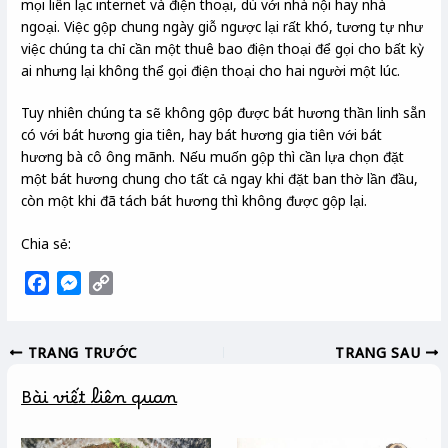
mọi liên lạc internet và điện thoại, dù với nhà nội hay nhà
ngoại. Việc gộp chung ngày giỗ ngược lại rất khó, tương tự như
việc chúng ta chỉ cần một thuê bao điện thoại để gọi cho bất kỳ
ai nhưng lại không thể gọi điện thoại cho hai người một lúc.
Tuy nhiên chúng ta sẽ không gộp được bát hương thần linh sẵn
có với bát hương gia tiên, hay bát hương gia tiên với bát
hương bà cô ông mãnh. Nếu muốn gộp thì cần lựa chọn đặt
một bát hương chung cho tất cả ngay khi đặt ban thờ lần đầu,
còn một khi đã tách bát hương thì không được gộp lại.
Chia sẻ:
F
M
C
a
e
o
c
s
p
TRANG TRƯỚC
TRANG SAU
e
s
y
b
e
L
Bài viết liên quan
o
n
i
o
g
n