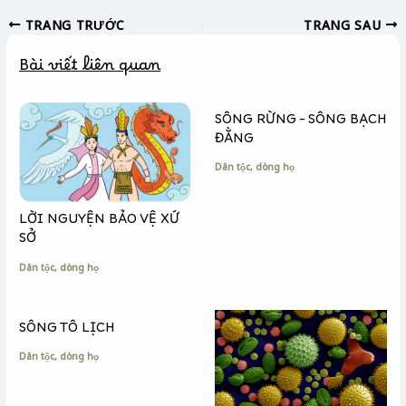
c
s
p
TRANG TRƯỚC
TRANG SAU
e
s
y
b
e
L
Bài viết liên quan
o
n
i
o
g
n
k
e
k
SÔNG RỪNG – SÔNG BẠCH
r
ĐẰNG
Dân tộc, dòng họ
LỜI NGUYỆN BẢO VỆ XỨ
SỞ
Dân tộc, dòng họ
SÔNG TÔ LỊCH
Dân tộc, dòng họ