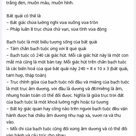
trắng đen, muôn màu, muôn hình.
Bát quái có thể là
– Bát giác chứa lưỡng nghi vừa vuông vừa tròn
– Pháp luân 8 trục chứa chữ vạn, vừa tĩnh vừa động
Bạch tuộc là một biểu tượng sống của bát quái
– Tám chân bạch tuộc ứng với 8 quẻ quái
– Bạch tuộc có 240 cái giác hút. Mỗi cái giác hút này là một con
mắt mà cũng là một bàn tay. Mỗi giác hút trên chân bạch tuộc
là các biến hoá của quẻ bát quái này 240 = 8 x 10 x 3 (bát quái,
tam hợp, thập toàn)
– Trục chính giữa của bạch tuộc nối đầu và miệng của bạch tuộc
là một trục âm dương, với đầu là dương và đít/miêng là âm,
nhưng hoàn toàn có thể đổi được. Nghĩa là giữa trục trời đát
của bạch tuộc là một khoá lưỡng nghi hoặc tứ tượng
– Bất kỳ giác quan hay cổng nào trên người bạch tuộc đều vận
hành được hai chiều âm dương như nạp xả, vươn ra và thu
vào.
– Mỗi chi của bạch tuộc cũng đối xứng âm dương và có thể đổi
vận hành và cấu trúc cho nhau.