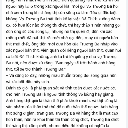
người này lại ở trong xác người kia, mới gọi vợ Trương Ba hỏi
nhỏ xem trong khi chồng thị còn sống có làm điều gì đặc biệt
không. Vợ Trương Ba thật tình kể lại việc Đế Thích xuống đánh
cờ, có hứa lúc nào chồng thị chết, thì hãy thắp 1 nén nhang gọi
đến ông sẽ cứu sống lại, nhưng rủi thị quên đi, đến khi xác
chồng chết đã nát thịt rồi mới nhớ gọi đến, may có người bán
thịt mới chết, ông tiên mới đưa hồn của Trương Ba nhập vào
xác người bán thịt. Viên quan đòi riêng người bán thịt, quan hỏi
có biết Đế Thích không, anh ta trả lời giống y như vợ Trương
Ba nói, nên được xử rằng: “Ban ngày sẽ trở thành anh hàng
thịt, tối sẽ trở thành Trương Ba.”
– Và cũng từ đây, những mâu thuẫn trong đời sống giữa hồn
và xác bắt đầu nảy sinh.
Đánh cờ giỏi là phải quan sát và tính toán được các nước cờ,
cho nên Trương Ba là người tinh thông về luồng hay giang.
Anh hàng thịt giỏi là thân thể phải khoẻ mạnh, và thịt cũng là
sản phẩm của thân thể thú để nuôi thân thể người. Anh hàng
thịt sống ở gian, trần gian. Trương Ba và hàng thịt là một cặp
hồn thân, hồn ra khỏi thân thì thân cũng chết, Trương Ba chết
thì hàng thịt cũng chết, nhưng điều đó không có nghĩa là