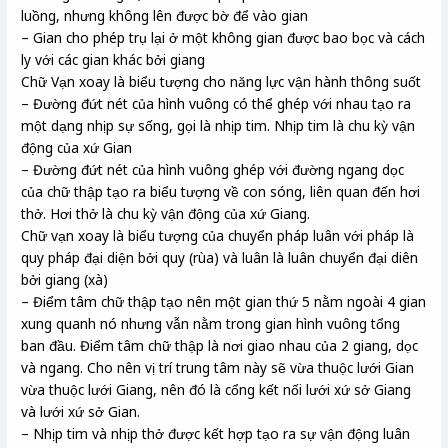
luồng, nhưng không lên được bờ để vào gian
– Gian cho phép trụ lại ở một không gian được bao bọc và cách
ly với các gian khác bởi giang
Chữ Vạn xoay là biểu tượng cho năng lực vận hành thông suốt
– Đường đứt nét của hình vuông có thể ghép với nhau tạo ra
một dạng nhịp sự sống, gọi là nhịp tim. Nhịp tim là chu kỳ vận
động của xứ Gian
– Đường đứt nét của hình vuông ghép với đường ngang dọc
của chữ thập tạo ra biểu tượng về con sóng, liên quan đến hơi
thở. Hơi thở là chu kỳ vận động của xứ Giang.
Chữ vạn xoay là biểu tượng của chuyển pháp luân với pháp là
quy pháp đại diện bởi quy (rùa) và luân là luân chuyển đại diên
bởi giang (xà)
– Điểm tâm chữ thập tạo nên một gian thứ 5 nằm ngoài 4 gian
xung quanh nó nhưng vẫn nằm trong gian hình vuông tổng
ban đầu. Điểm tâm chữ thập là nơi giao nhau của 2 giang, dọc
và ngang. Cho nên vị trí trung tâm này sẽ vừa thuộc lưới Gian
vừa thuộc lưới Giang, nên đó là cổng kết nối lưới xứ sở Giang
và lưới xứ sở Gian.
– Nhịp tim và nhịp thở được kết hợp tạo ra sự vận động luân