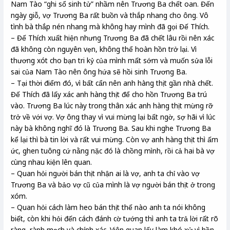
Nam Tào “ghi sổ sinh tử” nhầm nên Trương Ba chết oan. Đến
ngày giỗ, vợ Trương Ba rất buồn và thắp nhang cho ông. Vô
tình bà thắp nén nhang mà không hay mình đã gọi Đế Thích.
– Đế Thích xuất hiện nhưng Trương Ba đã chết lâu rồi nên xác
đã không còn nguyên vẹn, không thể hoàn hồn trở lại. Vì
thương xót cho bạn tri kỷ của mình mất sớm và muốn sửa lỗi
sai của Nam Tào nên ông hứa sẽ hồi sinh Trương Ba.
– Tại thời điểm đó, vì bất cẩn nên anh hàng thịt gần nhà chết.
Đế Thích đã lấy xác anh hàng thịt để cho hồn Trương Ba trú
vào. Trương Ba lúc này trong thân xác anh hàng thịt mừng rỡ
trở về với vợ. Vợ ông thay vì vui mừng lại bất ngờ, sợ hãi vì lúc
này bà không nghĩ đó là Trương Ba. Sau khi nghe Trương Ba
kể lại thì bà tin lời và rất vui mừng. Còn vợ anh hàng thịt thì ấm
ức, ghen tuông cứ nằng nặc đó là chồng mình, rồi cả hai bà vợ
cùng nhau kiện lên quan.
– Quan hỏi người bán thịt nhận ai là vợ, anh ta chỉ vào vợ
Trương Ba và bảo vợ cũ của mình là vợ người bán thịt ở trong
xóm.
– Quan hỏi cách làm heo bán thịt thế nào anh ta nói không
biết, còn khi hỏi đến cách đánh cờ tướng thì anh ta trả lời rất rõ
ràng, rành mạch và chính xác. Viên quan lấy làm khó xử vì hồn