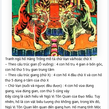
Tranh ngũ hổ Hàng Trống mô tả chữ Vạn và/hoặc chữ X
– Theo cấu trúc gian (Ô vuông) : 4 con hổ trụ 4 gian ở bốn góc,
con hổ thứ 5 trụ gian trung tâm
– Theo cấu trúc giang (chữ X) : 4 con hổ 4 đầu chữ X và con hổ
thứ 5 đứng ở tâm của chữ X
– Chữ Vạn (xuôi và ngược đều được) : 4 con hổ vừa đứng
giang, vừa đứng gian, con thứ 5 cũng vậy
Đây cũng là cách hiểu về Ngũ Vị Tôn Quan của Đạo Mẫu. Tuy
nhiên, hổ là con vật biểu tượng cho không gian, trong khi đó,
Ngũ Vị Tôn Quan liên quan đến giang hơn. Hổ mang tính Mộc