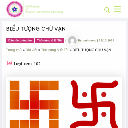
CHUYÊN
Skip
Post
MỤC:
Search
to
navigation
content
BIỂU TƯỢNG CHỮ VẠN
Dân tộc, dòng họ
Thờ cúng & lễ Tết
|
By
omihuong
|
29/10/2024
Trang chủ
Bài viết
Thờ cúng & lễ Tết
BIỂU TƯỢNG CHỮ VẠN
Lượt xem: 102