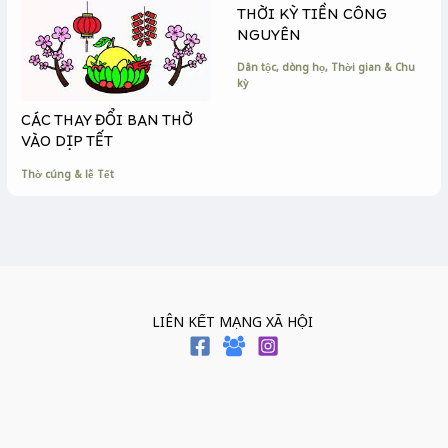
THỜI KỲ TIỀN CÔNG
NGUYÊN
Dân tộc, dòng họ
,
Thời gian & Chu
kỳ
CÁC THAY ĐỔI BAN THỜ
VÀO DỊP TẾT
Thờ cúng & lễ Tết
LIÊN KẾT MẠNG XÃ HỘI