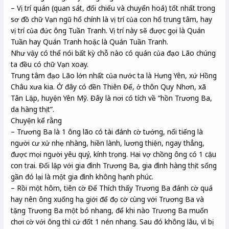
– Vị trí quán (quan sát, đối chiếu và chuyển hoá) tốt nhất trong
sơ đồ chữ Vạn ngũ hổ chính là vị trí của con hổ trung tâm, hay
vị trí của đức ông Tuần Tranh. Vị trí này sẽ được gọi là Quán
Tuần hay Quán Tranh hoặc là Quán Tuần Tranh.
Như vậy có thể nói bất kỳ chỗ nào có quán của đạo Lão chúng
ta đều có chữ Vạn xoay.
Trung tâm đạo Lão lớn nhất của nước ta là Hưng Yên, xứ Hồng
Châu xưa kia. Ở đây có đền Thiên Đế, ở thôn Quy Nhơn, xã
Tân Lập, huyện Yên Mỹ. Đây là nơi có tích về “hồn Trương Ba,
da hàng thịt”.
Chuyện kể rằng
– Trương Ba là 1 ông lão có tài đánh cờ tướng, nổi tiếng là
người cư xử nhẹ nhàng, hiền lành, lương thiện, ngay thẳng,
được mọi người yêu quý, kính trọng. Hai vợ chồng ông có 1 cậu
con trai. Đối lập với gia đình Trương Ba, gia đình hàng thịt sống
gần đó lại là một gia đình không hạnh phúc.
– Rồi một hôm, tiên cờ Đế Thích thấy Trương Ba đánh cờ quá
hay nên ông xuống hạ giới để đọ cờ cùng với Trương Ba và
tặng Trương Ba một bó nhang, để khi nào Trương Ba muốn
chơi cờ với ông thì cứ đốt 1 nén nhang. Sau đó không lâu, vì bị