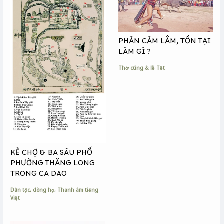
PHẢN CẢM LẮM, TỒN TẠI
LÀM GÌ ?
Thờ cúng & lễ Tết
KẺ CHỢ & BA SÁU PHỐ
PHƯỜNG THĂNG LONG
TRONG CA DAO
Dân tộc, dòng họ
,
Thanh âm tiếng
Việt