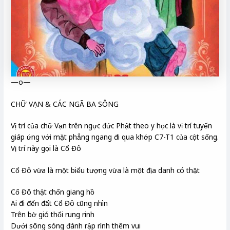
—o—
CHỮ VẠN & CÁC NGÃ BA SÔNG
Vị trí của chữ Vạn trên ngực đức Phật theo y học là vị trí tuyến
giáp ứng với mặt phẳng ngang đi qua khớp C7-T1 của cột sống.
Vị trí này gọi là Cổ Đô
Cổ Đô vừa là một biểu tượng vừa là một địa danh có thật
Cổ Đô thật chốn giang hồ
Ai đi đến đất Cổ Đô cũng nhìn
Trên bờ gió thổi rung rinh
Dưới sông sóng đánh rập rình thêm vui