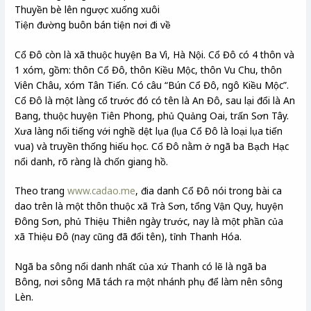
Thuyền bè lên ngược xuống xuôi
Tiện đường buôn bán tiện nơi đi về
Cổ Đô còn là xã thuộc huyện Ba Vì, Hà Nội. Cổ Đô có 4 thôn và
1 xóm, gồm: thôn Cổ Đô, thôn Kiều Mộc, thôn Vu Chu, thôn
Viên Châu, xóm Tân Tiến. Có câu “Bún Cổ Đô, ngô Kiều Mộc”.
Cổ Đô là một làng cổ trước đó có tên là An Đô, sau lại đổi là An
Bang, thuộc huyện Tiên Phong, phủ Quảng Oai, trấn Sơn Tây.
Xưa làng nổi tiếng với nghề dệt lụa (lụa Cổ Đô là loại lụa tiến
vua) và truyền thống hiếu học. Cổ Đô nằm ở ngã ba Bạch Hạc
nổi danh, rõ ràng là chốn giang hồ.
Theo trang
www.cadao.me
, đia danh Cổ Đô nói trong bài ca
dao trên là một thôn thuộc xã Trà Sơn, tổng Vận Quy, huyện
Đông Sơn, phủ Thiệu Thiên ngày trước, nay là một phần của
xã Thiệu Đô (nay cũng đã đổi tên), tỉnh Thanh Hóa.
Ngã ba sông nổi danh nhất của xứ Thanh có lẽ là ngã ba
Bông, nơi sông Mã tách ra một nhánh phụ để làm nên sông
Lèn.