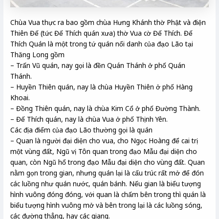
Chùa Vua thực ra bao gồm chùa Hưng Khánh thờ Phật và điện
Thiên Đế (tức Đế Thích quán xưa) thờ Vua cờ Đế Thích. Đế
Thích Quán là một trong tứ quán nổi danh của đạo Lão tại
Thăng Long gồm
– Trấn Vũ quán, nay gọi là đền Quán Thánh ở phố Quán
Thánh.
– Huyền Thiên quán, nay là chùa Huyền Thiên ở phố Hàng
Khoai.
– Đồng Thiên quán, nay là chùa Kim Cổ ở phố Đường Thành.
– Đế Thích quán, nay là chùa Vua ở phố Thịnh Yên.
Các địa điểm của đạo Lão thường gọi là quán
– Quan là người đại diện cho vua, cho Ngọc Hoàng để cai trị
một vùng đất, Ngũ vị Tôn quan trong đạo Mẫu đại diện cho
quan, còn Ngũ hổ trong đạo Mẫu đại diện cho vùng đất. Quan
nằm gọn trong gian, nhưng quán lại là cấu trúc rất mở để đón
các luồng như quán nước, quán bánh. Nếu gian là biểu tượng
hình vuông đóng đóng, với quan là chấm bên trong thì quán là
biểu tượng hình vuông mở và bên trong lại là các luồng sóng,
các đường thẳng, hay các giang.