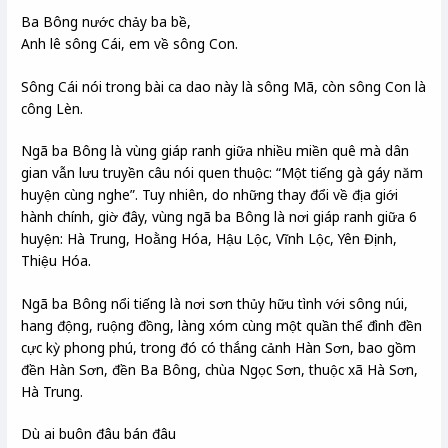
Ba Bông nước chảy ba bề,
Anh lê sông Cái, em về sông Con.
Sông Cái nói trong bài ca dao này là sông Mã, còn sông Con là
công Lèn.
Ngã ba Bông là vùng giáp ranh giữa nhiều miền quê mà dân
gian vẫn lưu truyền câu nói quen thuộc: “Một tiếng gà gáy năm
huyện cùng nghe”. Tuy nhiên, do những thay đổi về địa giới
hành chính, giờ đây, vùng ngã ba Bông là nơi giáp ranh giữa 6
huyện: Hà Trung, Hoằng Hóa, Hậu Lộc, Vĩnh Lộc, Yên Định,
Thiệu Hóa.
Ngã ba Bông nổi tiếng là nơi sơn thủy hữu tình với sông núi,
hang động, ruộng đồng, làng xóm cùng một quần thể đình đền
cực kỳ phong phú, trong đó có thắng cảnh Hàn Sơn, bao gồm
đền Hàn Sơn, đền Ba Bông, chùa Ngọc Sơn, thuộc xã Hà Sơn,
Hà Trung.
Dù ai buôn đâu bán đâu