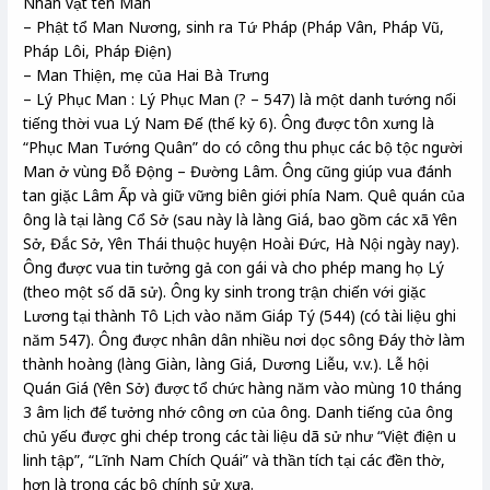
Nhân vật tên Man
– Phật tổ Man Nương, sinh ra Tứ Pháp (Pháp Vân, Pháp Vũ,
Pháp Lôi, Pháp Điện)
– Man Thiện, mẹ của Hai Bà Trưng
– Lý Phục Man : Lý Phục Man (? – 547) là một danh tướng nổi
tiếng thời vua Lý Nam Đế (thế kỷ 6). Ông được tôn xưng là
“Phục Man Tướng Quân” do có công thu phục các bộ tộc người
Man ở vùng Đỗ Động – Đường Lâm. Ông cũng giúp vua đánh
tan giặc Lâm Ấp và giữ vững biên giới phía Nam. Quê quán của
ông là tại làng Cổ Sở (sau này là làng Giá, bao gồm các xã Yên
Sở, Đắc Sở, Yên Thái thuộc huyện Hoài Đức, Hà Nội ngày nay).
Ông được vua tin tưởng gả con gái và cho phép mang họ Lý
(theo một số dã sử). Ông ky sinh trong trận chiến với giặc
Lương tại thành Tô Lịch vào năm Giáp Tý (544) (có tài liệu ghi
năm 547). Ông được nhân dân nhiều nơi dọc sông Đáy thờ làm
thành hoàng (làng Giàn, làng Giá, Dương Liễu, v.v.). Lễ hội
Quán Giá (Yên Sở) được tổ chức hàng năm vào mùng 10 tháng
3 âm lịch để tưởng nhớ công ơn của ông. Danh tiếng của ông
chủ yếu được ghi chép trong các tài liệu dã sử như “Việt điện u
linh tập”, “Lĩnh Nam Chích Quái” và thần tích tại các đền thờ,
hơn là trong các bộ chính sử xưa.