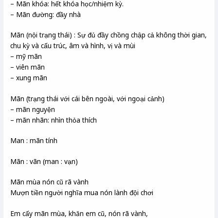
– Mãn khóa: hết khóa học/nhiệm kỳ.
– Mãn đường: đầy nhà
Mãn (nội trạng thái) : Sự đủ đầy chồng chập cả không thời gian,
chu kỳ và cấu trúc, âm và hình, vị và mùi
– mỹ mãn
– viên mãn
– xung mãn
Mãn (trạng thái với cái bên ngoài, với ngoại cảnh)
– mãn nguyện
– mãn nhãn: nhìn thỏa thích
Man : mãn tính
Mãn : vãn (man : vạn)
Mãn mùa nón cũ rã vành
Mượn tiền người nghĩa mua nón lành đội chơi
Em cấy mãn mùa, khăn em cũ, nón rã vành,