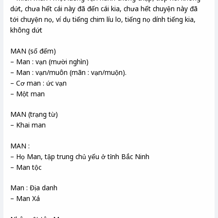
dứt, chưa hết cái này đã đến cái kia, chưa hết chuyện này đã
tới chuyện nọ, ví dụ tiếng chim líu lo, tiếng nọ dính tiếng kia,
không dứt
MAN (số đếm)
– Man : vạn (mười nghìn)
– Man : vạn/muôn (mãn : vạn/muộn).
– Cơ man : ức vạn
– Một man
MAN (trạng từ)
– Khai man
MAN :
– Họ Man, tập trung chủ yếu ở tỉnh Bắc Ninh
– Man tộc
Man : Địa danh
– Man Xá