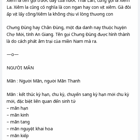
Xiêm là tên gọi trước đây của nước Thái Lan, cũng gọi là Xiêm
La. Xiêm la cũng có nghĩa là con ngan hay con vịt xiêm. Gà đòi
ấp vịt lấy công/Xiêm la không chịu vì lòng thương con
Chưng Đùng hay Chân Đùng, một địa danh nay thuộc huyện
Chợ Mới, tỉnh An Giang. Tên gọi Chưng Đùng được hình thành
là do cách phát âm trại của miền Nam mà ra.
—o—
NGƯỜI MÃN
Mãn : Người Mãn, người Mãn Thanh
Mãn : kết thúc kỳ hạn, chu kỳ, chuyển sang kỳ hạn mới chu kỳ
mới, đặc biệt liên quan đến sinh tử
– mãn hạn
– mãn kinh
– mãn tang
– mãn nguyệt khai hoa
– mãn kiếp