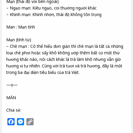
Mạn (thái độ với bên ngoài)
– Ngạo mạn: Kiêu ngạo, coi thường người khác
– Khinh mạn: Khinh nhờn, thái độ không tôn trọng
Man : Mạn tính
Mạn (tính từ)
– Chè mạn : Có thể hiểu đơn giản thì chè mạn là tất cả những
loại chè phơi hoặc sấy khô không ướp thêm bất cứ một thứ
hương khác nào, nói cách khác là trà làm khô nhưng vẫn giữ
hương vị tự nhiên. Cùng với trà tươi và trà hương, đây là một
trong ba đại diện tiêu biểu của trà Việt.
—o—
MẢN
Chia sẻ:
F
M
C
a
e
o