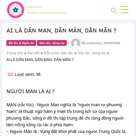
CHUYÊN
Skip
Post
MỤC:
Search
to
navigation
content
AI LÀ DÂN MAN, DÂN MÁN, DÂN MÃN ?
Bộ tên & Ngôn từ
Dân tộc, dòng họ
|
By
omihuong
|
06/03/2026
Trang chủ
Bài viết
Đất nước, dân tộc
Dân tộc, dòng họ
AI LÀ DÂN MAN, DÂN MÁN, DÂN MÃN ?
Lượt xem: 36
NGƯỜI MAN LÀ AI ?
MAN (sắc tộc) : Người Man nghĩa là “người man rợ phương
Nam” là thuật ngữ hàm ý miệt thị trong lịch sử của người
phương Bắc, sống ở đô thị tập trung để chỉ cộng đồng người
làm nông sống rải rác ở phía Nam.
– Người Man di : Vùng đất khởi phát của người Trung Quốc là