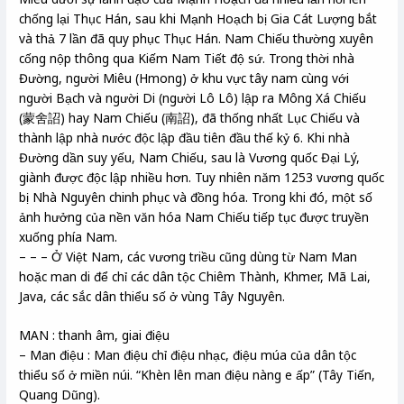
chống lại Thục Hán, sau khi Mạnh Hoạch bị Gia Cát Lượng bắt
và thả 7 lần đã quy phục Thục Hán. Nam Chiếu thường xuyên
cống nộp thông qua Kiếm Nam Tiết độ sứ. Trong thời nhà
Đường, người Miêu (Hmong) ở khu vực tây nam cùng với
người Bạch và người Di (người Lô Lô) lập ra Mông Xá Chiếu
(蒙舍詔) hay Nam Chiếu (南詔), đã thống nhất Lục Chiếu và
thành lập nhà nước độc lập đầu tiên đầu thế kỷ 6. Khi nhà
Đường dần suy yếu, Nam Chiếu, sau là Vương quốc Đại Lý,
giành được độc lập nhiều hơn. Tuy nhiên năm 1253 vương quốc
bị Nhà Nguyên chinh phục và đồng hóa. Trong khi đó, một số
ảnh hưởng của nền văn hóa Nam Chiếu tiếp tục được truyền
xuống phía Nam.
– – – Ở Việt Nam, các vương triều cũng dùng từ Nam Man
hoặc man di để chỉ các dân tộc Chiêm Thành, Khmer, Mã Lai,
Java, các sắc dân thiểu số ở vùng Tây Nguyên.
MAN : thanh âm, giai điệu
– Man điệu : Man điệu chỉ điệu nhạc, điệu múa của dân tộc
thiểu số ở miền núi. “Khèn lên man điệu nàng e ấp” (Tây Tiến,
Quang Dũng).