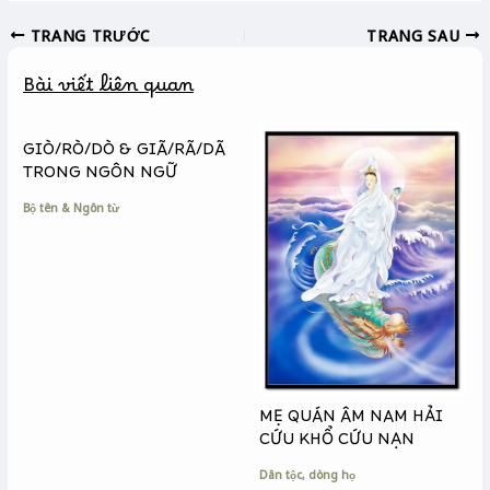
c
s
p
TRANG TRƯỚC
TRANG SAU
e
s
y
b
e
L
Bài viết liên quan
o
n
i
o
g
n
k
e
k
GIÒ/RÒ/DÒ & GIÃ/RÃ/DÃ
r
TRONG NGÔN NGỮ
Bộ tên & Ngôn từ
MẸ QUÁN ÂM NAM HẢI
CỨU KHỔ CỨU NẠN
Dân tộc, dòng họ