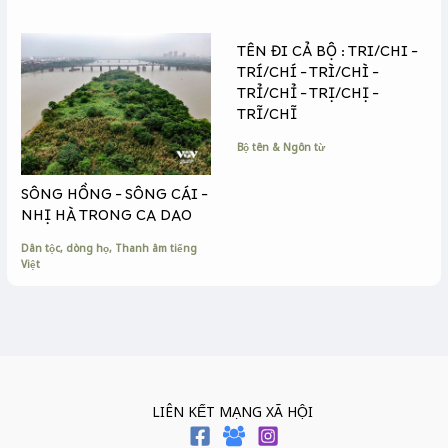
TÊN ĐI CẢ BỘ : TRI/CHI –
TRÍ/CHÍ – TRÌ/CHÌ –
TRỈ/CHỈ – TRỊ/CHỊ –
TRĨ/CHĨ
Bộ tên & Ngôn từ
SÔNG HỒNG – SÔNG CÁI –
NHỊ HÀ TRONG CA DAO
Dân tộc, dòng họ
,
Thanh âm tiếng
Việt
LIÊN KẾT MẠNG XÃ HỘI