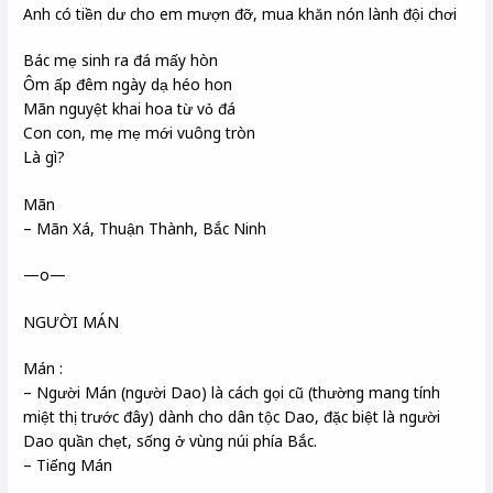
Anh có tiền dư cho em mượn đỡ, mua khăn nón lành đội chơi
Bác mẹ sinh ra đá mấy hòn
Ôm ấp đêm ngày dạ héo hon
Mãn nguyệt khai hoa từ vỏ đá
Con con, mẹ mẹ mới vuông tròn
Là gì?
Mãn
– Mãn Xá, Thuận Thành, Bắc Ninh
—o—
NGƯỜI MÁN
Mán :
– Người Mán (người Dao) là cách gọi cũ (thường mang tính
miệt thị trước đây) dành cho dân tộc Dao, đặc biệt là người
Dao quần chẹt, sống ở vùng núi phía Bắc.
– Tiếng Mán