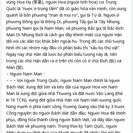
vùng Hoa Hạ (華夏), người Hoa (người tinh hoa) coi Trung
Quốc là “nước ở trung tâm” đã có giáo hóa văn minh, còn xung
quanh là bốn phương “man di mọi rợ”, gọi là Tứ di. Người ở
phương Đông gọi là Đông Di, phương Tây gọi là Tây Nhung,
phương Nam gọi là Nam Man, và phương Bắc gọi là Bắc Địch.
Man Di Nhung Địch là cách gọi đầy khinh miệt của người Hán
đối với các dân tộc khác bên ngoài họ. Trong đó các chữ tượng
hình chỉ các nhóm này đều có phần biểu thị “sâu bọ thú vật”.
Ngày nay chữ Hán đã lược bỏ phần biểu tượng này đi, nên
trong các chữ Hán dẫn ra ở trên chỉ còn có ở chữ Địch (狄) và
Man (蠻).
– Người Nam Man :
– – – Với người Trung Quốc, người Nam Man chính là người
Bách Việt. Xung đột lớn và kéo dài của người Hoa với Nam
Man là xung đột giữa nhà Thương và đất nước Văn Lang (thế
kỉ 16 TCN), xung đột giữa nhà Hán với Nam Việt vương quốc
hùng mạnh ở phía nam sông Trường Giang vào thế kỷ 3 trước
Công nguyên do người Bách Việt dẫn đầu. Người Hoa đã chinh
phục, đồng hóa thành công người Bách Việt, và đẩy dần người
Bách Việt về phương nam. Trong thời kỳ Tam Quốc, người
Miêu dưới sự lãnh đạo của Mạnh Hoạch đã nhiều lần nổi lên