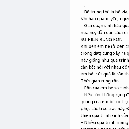
…,
– Bộ trung thể là bộ vía,
Khi hào quang yếu, ngườ
– Giai đoạn sinh hào qu
nửa nữ, dẫn đến các rối 
SỰ KIỆN RỤNG RỐN
Khi bên em bé (ở bên ch
trong đất) cũng xảy ra q
này giống như quá trình
cần kết nối với nhau để 
em bé. Kết quả là rốn t
Thời gian rụng rốn
– Rốn của em bé sơ sinh
– Nếu rốn không rụng đượ
quang của em bé có trục
phục các trục trặc này. 
thiện quá trình sinh củ
– Nhiều quá trình mang 