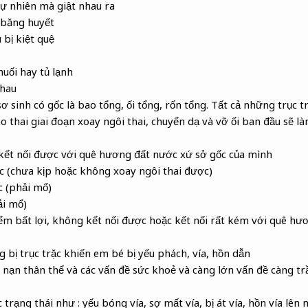
ự nhiên mà giật nhau ra
 băng huyết
 bị kiệt quệ
uối hay tủ lạnh
nhau
sinh có gốc là bao tổng, ối tổng, rốn tổng. Tất cả những trục t
o thai giai đoạn xoay ngôi thai, chuyển dạ và vỡ ối ban đầu sẽ 
ết nối được với quê hương đất nước xứ sở gốc của mình
c (chưa kịp hoặc không xoay ngôi thai được)
 (phải mổ)
ải mổ)
điểm bất lợi, không kết nối được hoặc kết nối rất kém với quê h
 bị trục trặc khiến em bé bị yếu phách, vía, hồn dẫn
ại nạn thân thể và các vấn đề sức khoẻ và càng lớn vấn đề càng t
c trạng thái như : yếu bóng vía, sợ mất vía, bị át vía, hồn vía lên