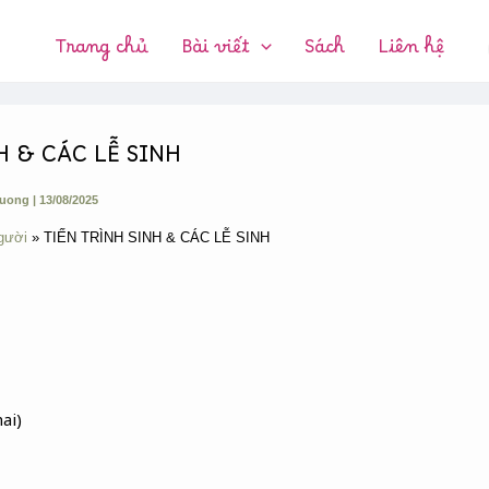
CHUYÊN
MỤC:
Trang chủ
Bài viết
Sách
Liên hệ
H & CÁC LỄ SINH
huong
|
13/08/2025
gười
TIẾN TRÌNH SINH & CÁC LỄ SINH
ai)