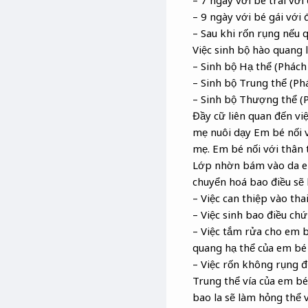
– 7 ngày với bé trai với
– 9 ngày với bé gái với 
– Sau khi rốn rụng nếu 
Việc sinh bộ hào quang l
– Sinh bộ Hạ thể (Phách 
– Sinh bộ Trung thể (Phá
– Sinh bộ Thượng thể (P
Đầy cữ liên quan đến vi
mẹ nuôi dạy Em bé nối vớ
mẹ. Em bé nối với thân
Lớp nhờn bám vào da em b
chuyển hoá bao điều sẽ
– Việc can thiệp vào th
– Việc sinh bao điều ch
– Việc tắm rửa cho em b
quang hạ thể của em bé 
– Việc rốn không rụng đ
Trung thể vía của em bé 
bao la sẽ làm hỏng thể v