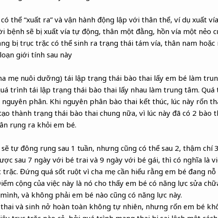
 có thể “xuất ra” và vận hành động lập với thân thể, ví dụ xuất vía
i bệnh sẽ bị xuất vía tự động, thân một đằng, hồn vía một nẻo 
ang bị trục trặc có thể sinh ra trạng thái tám vía, thân nam ho
loạn giới tính sau này
a mẹ nuôi dưỡng) tái lập trạng thái bào thai lấy em bé làm tru
uá trình tái lập trạng thái bào thai lấy nhau làm trung tâm. Quá 
 nguyên phân. Khi nguyên phân bào thai kết thúc, lúc này rốn t
tạo thành trạng thái bào thai chung nữa, vì lúc này đã có 2 bào t
hân rụng ra khỏi em bé.
 sẽ tự đông rụng sau 1 tuần, nhưng cũng có thể sau 2, thậm chí 3
c sau 7 ngày với bé trai và 9 ngày với bé gái, thì có nghĩa là v
 trặc. Đứng quá sốt ruột vì cha mẹ cần hiểu rằng em bé đang nỗ 
Điểm cộng của việc này là nó cho thấy em bé có năng lực sửa chữ
a mình, và không phải em bé nào cũng có năng lực này.
thai và sinh nở hoàn toàn không tự nhiên, nhưng rốn em bé khô 