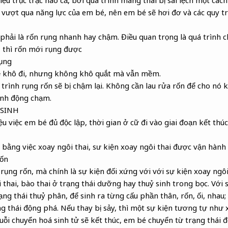
ệu trục trặc nào cả, bởi quá trình mang thai bị sai lệch một các
 vượt qua năng lực của em bé, nên em bé sẽ hơi đơ và các quy tr
phải là rốn rụng nhanh hay chậm. Điều quan trọng là quá trình 
 thì rốn mới rụng được
rụng
sẽ khô đi, nhưng không khô quắt mà vẫn mềm.
 trình rụng rốn sẽ bị chậm lại. Không cần lau rửa rốn để cho nó 
ánh động chạm.
 SINH
u việc em bé đủ độc lập, thời gian ở cữ đi vào giai đoạn kết thúc,
u bằng việc xoay ngôi thai, sư kiện xoay ngôi thai được vận hành
rốn
rụng rốn, mà chính là sự kiện đối xứng với với sự kiện xoay ngôi
thai, bào thai ở trạng thái dưỡng hay thuỷ sinh trong bọc. Với s
ạng thái thuỷ phân, để sinh ra từng cấu phần thân, rốn, ối, nhau
 thái động phá. Nếu thay bị sảy, thì một sự kiện tương tự như x
huỗi chuyển hoá sinh tử sẽ kết thúc, em bé chuyển từ trạng thái 