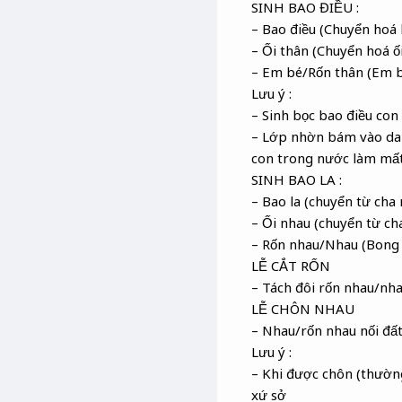
SINH BAO ĐIỀU :
– Bao điều (Chuyển hoá
– Ối thân (Chuyển hoá ố
– Em bé/Rốn thân (Em b
Lưu ý :
– Sinh bọc bao điều con
– Lớp nhờn bám vào da e
con trong nước làm mất
SINH BAO LA :
– Bao la (chuyển từ cha
– Ối nhau (chuyển từ c
– Rốn nhau/Nhau (Bong
LỄ CẮT RỐN
– Tách đôi rốn nhau/nha
LỄ CHÔN NHAU
– Nhau/rốn nhau nối đấ
Lưu ý :
– Khi được chôn (thường
xứ sở