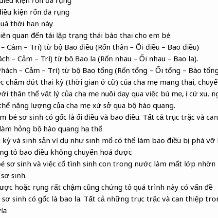
 điều kiện rốn đã rụng
điều kiện rốn đã rụng
quá thời hạn này
iên quan đến tái lập trạng thái bào thai cho em bé
– Cảm – Trí) từ bộ Bao điều (Rốn thân – Ối điều – Bao điều)
ch – Cảm – Trí) từ bộ Bao la (Rốn nhau – Ối nhau – Bao la).
hách – Cảm – Trí) từ bộ Bao tổng (Rốn tổng – Ối tổng – Bào tổng
ệc chấm dứt thai kỳ (thời gian ở cữ) của cha mẹ mang thai, chuyể
i thân thể vật lý của cha mẹ nuôi dạy qua việc bú mẹ, ị cứ xu, 
 thể năng lượng của cha mẹ xứ sở qua bộ hào quang.
é sơ sinh có gốc là ối điều và bao điều. Tất cả trục trặc và can
 làm hỏng bộ hào quang hạ thể
ai kỳ và sinh sản ví dụ như sinh mổ có thể làm bao điều bị phá v
ứng tỏ bao điều không chuyển hoá được
é sơ sinh và việc cố tình sinh con trong nước làm mất lớp nhờn
sơ sinh.
ược hoặc rụng rất chậm cũng chứng tỏ quá trình này có vấn đề
sơ sinh có gốc là bao la. Tất cả những trục trặc và can thiệp tr
ía