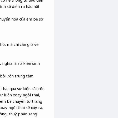
h có hệ thống từ đầu đến
ình sẽ diễn ra hầu hết
chuyển hoá của em bé sơ
khô, mà chỉ cần giữ vệ
 nghĩa là sự kiện sinh
 bởi rốn trung tâm
 thai qua sự kiện cắt rốn
ự kiện xoay ngôi thai,
; em bé chuyển từ trạng
oay ngôi thai sẽ xảy ra.
động, thuỷ phân sang