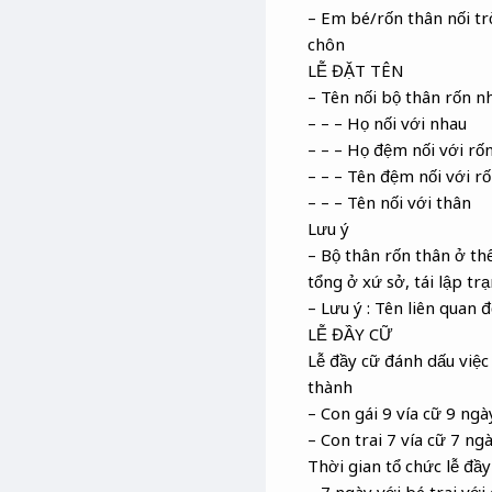
– Em bé/rốn thân nối tr
chôn
LỄ ĐẶT TÊN
– Tên nối bộ thân rốn n
– – – Họ nối với nhau
– – – Họ đệm nối với rố
– – – Tên đệm nối với r
– – – Tên nối với thân
Lưu ý
– Bộ thân rốn thân ở thế
tổng ở xứ sở, tái lập tr
– Lưu ý : Tên liên quan
LỄ ĐẦY CỮ
Lễ đầy cữ đánh dấu việc
thành
– Con gái 9 vía cữ 9 ngà
– Con trai 7 vía cữ 7 ng
Thời gian tổ chức lễ đầy