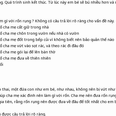
ng. Quá trình sinh kết thúc. Từ lúc này em bé sẽ bú nhiều hơn và
m gì với rốn rụng ? Không có câu trả lời rõ ràng cho vấn đề này.
ố cha mẹ cất giữ trong nhà
số cha mẹ chôn trong vườn nếu nhà có vườn
ố cha mẹ đốt trong bếp củi vì không biết nên bảo quản thế nào
ố cha mẹ vứt vào sọt rác, và theo rác đi đâu đó
ố cha mẹ gói lại để lên bàn thờ
ố cha mẹ đưa về thiên nhiên
ối
 thai, một đứa con như em bé, như nhau, không nên bị vứt như 
 giúp cha mẹ xác đinh nên làm gì với rốn. Cha mẹ nên đưa rốn rụn
gia tiên, rằng rốn rụng nên được đưa về đâu để tốt nhất cho em 
 được câu trả lời rõ ràng.