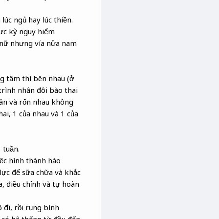
 lúc ngủ hay lúc thiền.
cực kỳ nguy hiểm
ặc nữ nhưng vía nửa nam
ng tâm thì bên nhau (ở
trình nhân đôi bào thai
hân và rốn nhau không
hai, 1 của nhau và 1 của
 tuần.
iệc hình thành hào
lực để sữa chữa và khắc
a, điều chỉnh và tự hoàn
đi, rồi rụng bình