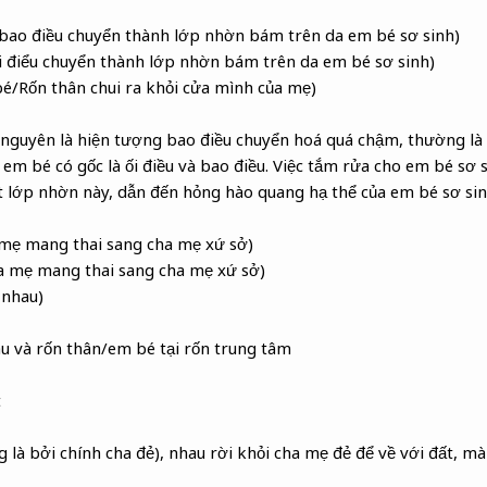
 bao điều chuyển thành lớp nhờn bám trên da em bé sơ sinh)
i điểu chuyển thành lớp nhờn bám trên da em bé sơ sinh)
é/Rốn thân chui ra khỏi cửa mình của mẹ)
 nguyên là hiện tượng bao điều chuyển hoá quá chậm, thường là 
m bé có gốc là ối điều và bao điều. Việc tắm rửa cho em bé sơ si
 lớp nhờn này, dẫn đến hỏng hào quang hạ thể của em bé sơ sin
 mẹ mang thai sang cha mẹ xứ sở)
ha mẹ mang thai sang cha mẹ xứ sở)
 nhau)
u và rốn thân/em bé tại rốn trung tâm
t
 là bởi chính cha đẻ), nhau rời khỏi cha mẹ đẻ để về với đất, m