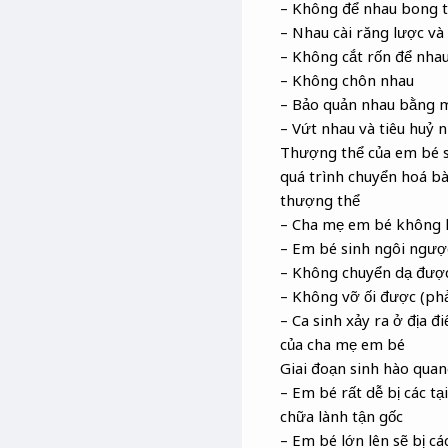
– Không để nhau bong t
– Nhau cài răng lược và
– Không cắt rốn để nhau
– Không chôn nhau
– Bảo quản nhau bằng m
– Vứt nhau và tiêu huỷ 
Thượng thể của em bé sơ 
quá trình chuyển hoá bà
thượng thể
– Cha mẹ em bé không k
– Em bé sinh ngôi ngượ
– Không chuyển dạ được
– Không vỡ ối được (ph
– Ca sinh xảy ra ở địa 
của cha mẹ em bé
Giai đoạn sinh hào quang
– Em bé rất dễ bị các t
chữa lành tận gốc
– Em bé lớn lên sẽ bị cá