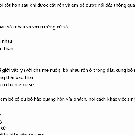
ời tốt hơn sau khi được cắt rốn và em bé được nối đất thông qu
hau với nhau và với trường xứ sở
n nhau
ốn thân
 giới vật lý (với cha mẹ nuôi), bộ nhau rốn ở trong đất, cùng bộ 
ạng thái bào thai
 đến cha mẹ xứ sở
 em bé có đủ bộ hào quang hồn vía phách, nói cách khác việc si
y
ày
 cữ