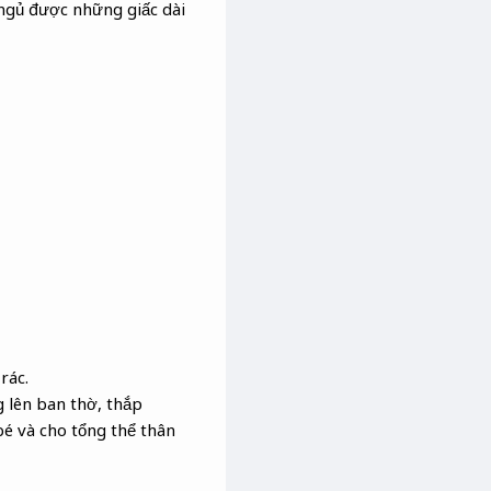
 ngủ được những giấc dài
rác.
g lên ban thờ, thắp
bé và cho tổng thể thân