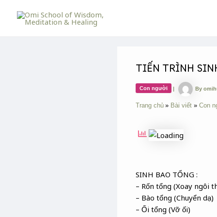
Skip
Post
to
navigation
content
TIẾN TRÌNH SIN
Con người
|
By
omi
Trang chủ
Bài viết
Con n
SINH BAO TỔNG :
– Rốn tổng (Xoay ngôi th
– Bào tổng (Chuyển dạ)
– Ối tổng (Vỡ ối)