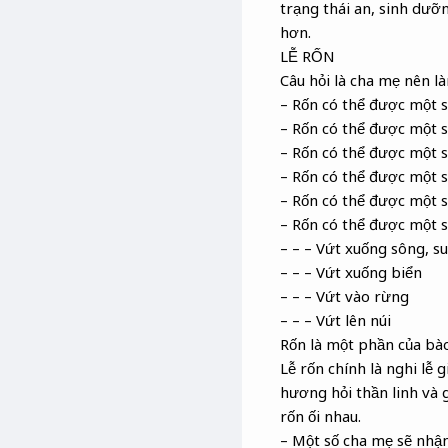
trạng thái an, sinh dưỡ
hơn.
LỄ RỐN
Câu hỏi là cha mẹ nên là
– Rốn có thể được một s
– Rốn có thể được một 
– Rốn có thể được một s
– Rốn có thể được một s
– Rốn có thể được một s
– Rốn có thể được một s
– – – Vứt xuống sông, su
– – – Vứt xuống biển
– – – Vứt vào rừng
– – – Vứt lên núi
Rốn là một phần của bào
Lễ rốn chính là nghi lễ
hương hỏi thần linh và 
rốn ối nhau.
– Một số cha mẹ sẽ nhận