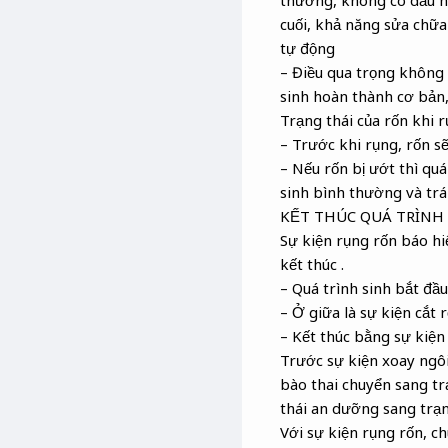
thường, không có dấu hi
cuối, khả năng sửa chữa
tự động
– Điều qua trọng không 
sinh hoàn thành cơ bản,
Trạng thái của rốn khi 
– Trước khi rụng, rốn 
– Nếu rốn bị ướt thì quá
sinh bình thường và tr
KẾT THÚC QUÁ TRÌNH
Sự kiện rụng rốn báo hiệ
kết thúc .
– Quá trình sinh bắt đầ
– Ở giữa là sự kiện cắt 
– Kết thúc bằng sự kiện 
Trước sự kiện xoay ngôi 
bào thai chuyển sang tr
thái an dưỡng sang trạng
Với sự kiện rụng rốn, c