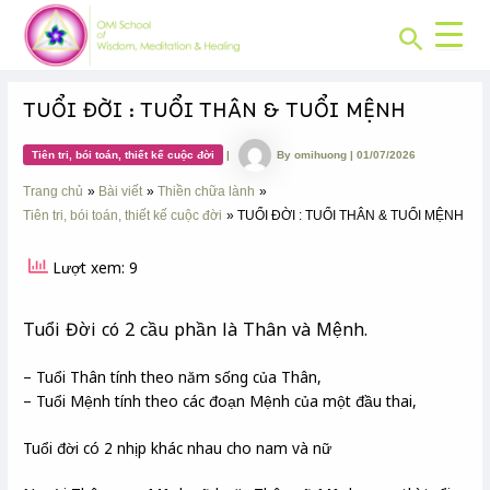
CHUYÊN
Skip
Post
MỤC:
Search
to
navigation
content
TUỔI ĐỜI : TUỔI THÂN & TUỔI MỆNH
Tiên tri, bói toán, thiết kế cuộc đời
|
By
omihuong
|
01/07/2026
Trang chủ
Bài viết
Thiền chữa lành
Tiên tri, bói toán, thiết kế cuộc đời
TUỔI ĐỜI : TUỔI THÂN & TUỔI MỆNH
Lượt xem: 9
Tuổi Đời có 2 cầu phần là Thân và Mệnh.
– Tuổi Thân tính theo năm sống của Thân,
– Tuổi Mệnh tính theo các đoạn Mệnh của một đầu thai,
Tuổi đời có 2 nhịp khác nhau cho nam và nữ