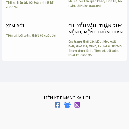
Mẫu & các tôn giáo khác
,
Tiên tri, bói
Thiền
,
Tiên tri, bói toán, thiết kế
toán, thiết kế cuộc đời
cuộc đời
XEM BÓI
CHUYỂN VẬN : THÂN QUY
MỆNH, MỆNH TRÙM THÂN
Tiên tri, bói toán, thiết kế cuộc đời
Các trạng thái đặc biệt : Mơ, xuất
hồn, xuất vía, thiền
,
Lễ Tết cổ truyền
,
Thiền chữa lành
,
Tiên tri, bói toán,
thiết kế cuộc đời
LIÊN KẾT MẠNG XÃ HỘI