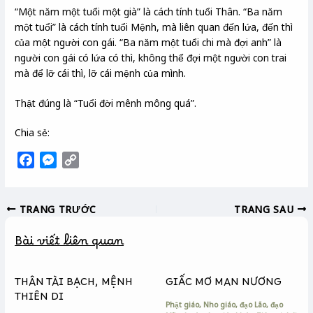
“Một năm một tuổi một già” là cách tính tuổi Thân. “Ba năm
một tuổi” là cách tính tuổi Mệnh, mà liên quan đến lứa, đến thì
của một người con gái. “Ba năm một tuổi chi mà đợi anh” là
người con gái có lứa có thì, không thể đợi một người con trai
mà để lỡ cái thì, lỡ cái mệnh của mình.
Thật đúng là “Tuổi đời mênh mông quá”.
Chia sẻ:
F
M
C
a
e
o
c
s
p
TRANG TRƯỚC
TRANG SAU
e
s
y
b
e
L
Bài viết liên quan
o
n
i
o
g
n
k
e
k
THÂN TÀI BẠCH, MỆNH
GIẤC MƠ MAN NƯƠNG
r
THIÊN DI
Phật giáo, Nho giáo, đạo Lão, đạo