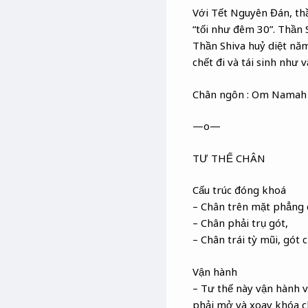
Với Tết Nguyên Đán, thầ
“tối như đêm 30”. Thần 
Thần Shiva huỷ diệt năm
chết đi và tái sinh như v
Chân ngôn : Om Namah 
—o—
TƯ THẾ CHÂN
Cấu trúc đóng khoá
– Chân trên mặt phẳng 
– Chân phải trụ gót,
– Chân trái tỳ mũi, gót c
Vận hành
– Tư thế này vận hành vậ
phải mở và xoay khóa ch