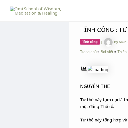
Skip
Post
to
navigation
content
TĨNH CÔNG : TƯ
Tĩnh công
|
By
omih
Trang chủ
Bài viết
Thiền
NGUYÊN THẾ
Tư thế này tạm gọi là thế
một đấng Thế tổ.
Tư thế này tổng hợp và 