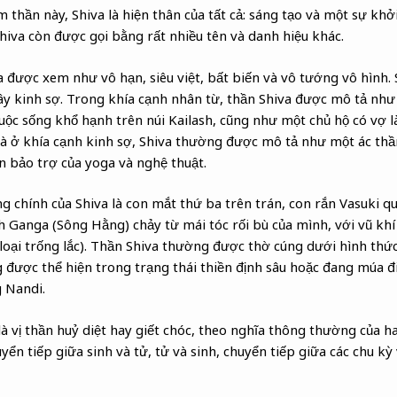
thần này, Shiva là hiện thân của tất cả: sáng tạo và một sự kh
Shiva còn được gọi bằng rất nhiều tên và danh hiệu khác.
 được xem như vô hạn, siêu việt, bất biến và vô tướng vô hình. 
y kinh sợ. Trong khía cạnh nhân từ, thần Shiva được mô tả như l
ộc sống khổ hạnh trên núi Kailash, cũng như một chủ hộ có vợ là 
à ở khía cạnh kinh sợ, Shiva thường được mô tả như một ác thầ
 bảo trợ của yoga và nghệ thuật.
g chính của Shiva là con mắt thứ ba trên trán, con rắn Vasuki qu
 Ganga (Sông Hằng) chảy từ mái tóc rối bù của mình, với vũ khí l
loại trống lắc). Thần Shiva thường được thờ cúng dưới hình thức
được thể hiện trong trạng thái thiền định sâu hoặc đang múa đ
 Nandi.
 vị thần huỷ diệt hay giết chóc, theo nghĩa thông thường của hai
yển tiếp giữa sinh và tử, tử và sinh, chuyển tiếp giữa các chu kỳ