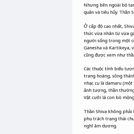
Nhưng bên ngoài bộ tam 
quản và tiêu hủy. Thần 
Ở cấp độ cao nhất, Shiva
thức vừa nhân từ vừa gâ
người sống trong một cu
Ganesha và Kartikeya, v
cũng được xem như thần
Các thuộc tính biểu tượn
trang hoàng, sông thánh
nhạc cụ là damaru (một 
ảnh tượng, thần thường 
Vật cưỡi là con bò mộng
Thần Shiva không phải là
phụ trách trạng thái chu
nghĩ âm dương.