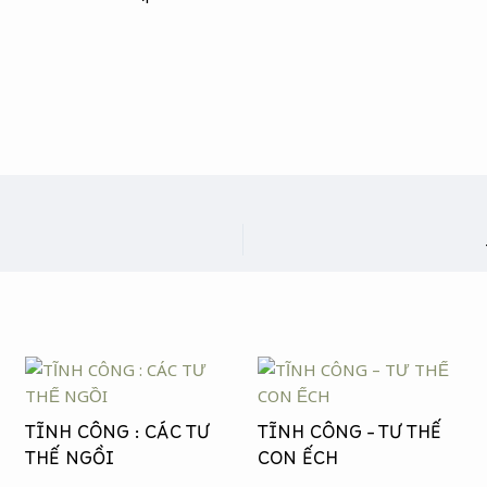
TĨNH CÔNG : CÁC TƯ
TĨNH CÔNG – TƯ THẾ
THẾ NGỒI
CON ẾCH