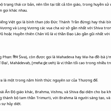
ộ trạng thái cơ bản, nên tồn tại tất cả tôn giáo, trong huyền s
ên gọi khác nhau.
tiếng Việt gọi là bình than (do Đức Thánh Trần đứng) hay thái bì
Vương và Long Vương các vua cha xứ sở gần nhất với Shiva tro
ũ hoặc Huyền thiên Chân Vũ là vị thần Đạo Lão gần gũi nhất với 
g Phạn: शिव Śiva), còn được gọi là Mahadeva hay Ma-ha-đề-bà (/mə
 Vĩ Đại’, Mahādevaḥ, [mɐɦaːd̪eːʋɐh) là vị thần tối cao trong nhiều 
va là một trong năm hình thức nguyên sơ của Thượng đế.
i Ấn Độ giáo khác, Brahma, Vishnu, và Shiva đại diện cho ba kh
 thành bộ tam thần Trimurti, với Brahma là người sáng tạo, và
 sự hủy diệt.