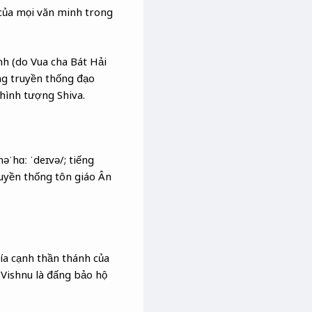
ử của mọi văn minh trong
nh (do Vua cha Bát Hải
ng truyền thống đạo
hình tượng Shiva.
ˈhɑː ˈdeɪvə/; tiếng
truyền thống tôn giáo Ân
ía cạnh thần thánh của
 Vishnu là đấng bảo hộ