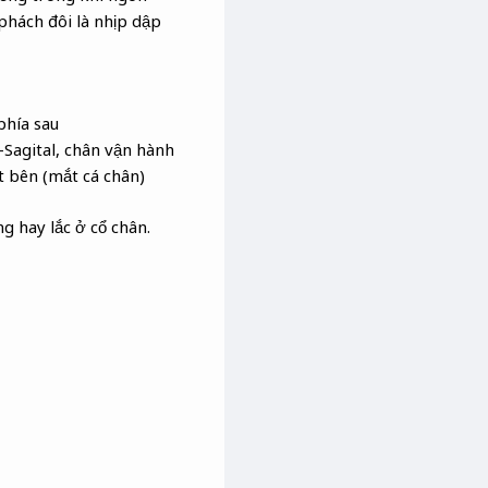
phách đôi là nhịp dập
phía sau
Sagital, chân vận hành
t bên (mắt cá chân)
 hay lắc ở cổ chân.