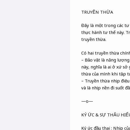
TRUYỀN THỪA
Đây là một trong các tư 
thực hành tư thế này. T
truyền thừa.
Có hai truyền thừa chín
– Bảo vật là năng lượng
này, nghĩa là ai ở xứ s
thừa của mình khi tập tư
– Truyền thừa nhịp điệu 
và là nhịp nền đi suốt đ
—o—
KÝ ỨC & SỰ THẤU HIỂ
Ký ức đầu thai : Nhịp củ