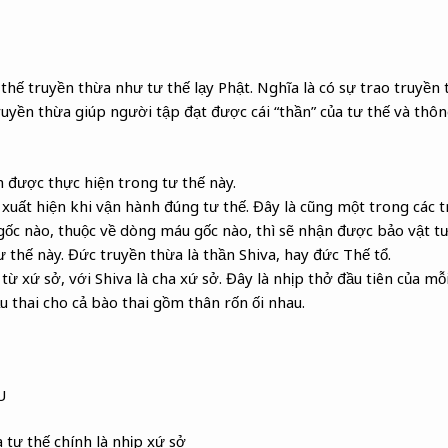
thế truyền thừa như tư thế lạy Phật. Nghĩa là có sự trao truyền 
ruyền thừa giúp người tập đạt được cái “thần” của tư thế và thô
h được thực hiện trong tư thế này.
 xuất hiện khi vận hành đúng tư thế. Đây là cũng một trong các t
ở gốc nào, thuộc về dòng máu gốc nào, thì sẽ nhận được bảo vật 
 thế này. Đức truyền thừa là thần Shiva, hay đức Thế tổ.
từ xứ sở, với Shiva là cha xứ sở. Đây là nhịp thở đầu tiên của mỗ
ầu thai cho cả bào thai gồm thân rốn ối nhau.
U
a tư thế chính là nhịp xứ sở