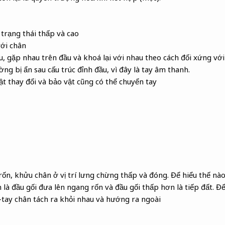
 trạng thái thấp và cao
với chân
u, gặp nhau trên đầu và khoá lại với nhau theo cách đối xứng với
ng bị ẩn sau cấu trúc đỉnh đầu, vì đây là tay âm thanh.
t thay đổi và bảo vật cũng có thể chuyển tay
 rốn, khửu chân ở vị trí lưng chừng thấp và đóng. Để hiểu thế nà
 là đầu gối đưa lên ngang rốn và đầu gối thấp hơn là tiếp đất. Đ
-tay chân tách ra khỏi nhau và hướng ra ngoài