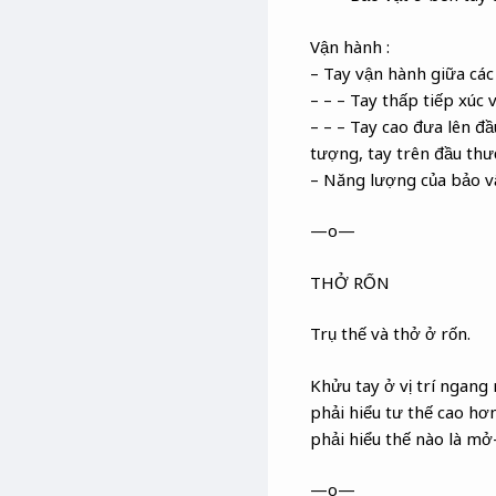
Vận hành :
– Tay vận hành giữa các
– – – Tay thấp tiếp xúc 
– – – Tay cao đưa lên đầ
tượng, tay trên đầu thườ
– Năng lượng của bảo vậ
—o—
THỞ RỐN
Trụ thế và thở ở rốn.
Khửu tay ở vị trí ngang
phải hiểu tư thế cao hơn
phải hiểu thế nào là mở
—o—