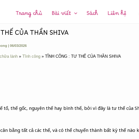
CHUYÊN
MỤC:
Trang chủ
Bài viết
Sách
Liên hệ
 THẾ CỦA THẦN SHIVA
uong
|
06/03/2026
 chữa lành
Tĩnh công
TĨNH CÔNG : TƯ THẾ CỦA THẦN SHIVA
 tổ, thế gốc, nguyên thế hay bình thế, bởi vì đây là tư thế của Sh
cân bằng tất cả các thế, và có thể chuyển thành bất kỳ thế nào k