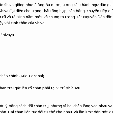
n Shiva giống như là ông Ba mươi, trong các thành ngư dân gian
Shiva đại diện cho trạng thái tổng hợp, cân bằng, chuyển tiếp g
 cũ và tái sinh năm mới, và chúng ta trong Tết Nguyên Đán đặc 
ậy với tinh thần của Shiva.
Shivaya
chéo chính (Mid-Coronal)
hân trái gác lên cổ chân phải tại vị trí phía sau
t lý bằng cách đổi chân trụ, nhưng vì hai chân lồng vào nhau và
ân. Hai chân liên tục đổi tư thế cho nhau, và lần lượt dập gót x