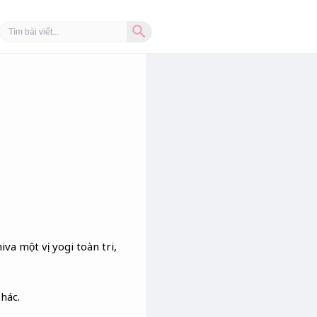
Search Button
Search
for:
iva một vị yogi toàn tri,
hác.