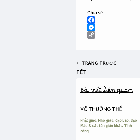
Chia sẻ:
F
a
M
c
e
C
e
s
o
b
s
p
TRANG TRƯỚC
o
e
y
TẾT
o
n
L
k
g
i
e
n
Bài viết liên quan
r
k
VÔ THƯỜNG THẾ
Phật giáo, Nho giáo, đạo Lão, đạo
Mẫu & các tôn giáo khác
,
Tĩnh
công