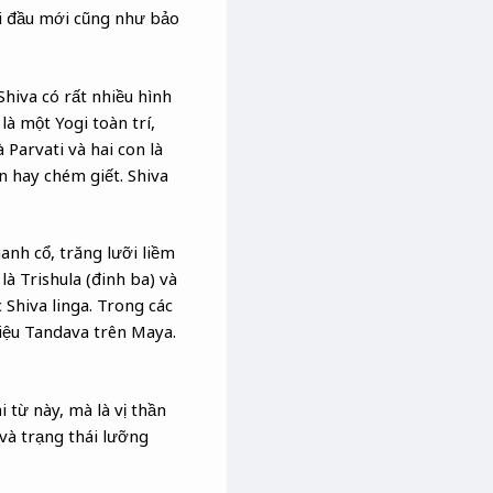
ởi đầu mới cũng như bảo
Shiva có rất nhiều hình
à một Yogi toàn trí,
Parvati và hai con là
n hay chém giết. Shiva
anh cổ, trăng lưỡi liềm
à Trishula (đinh ba) và
 Shiva linga. Trong các
iệu Tandava trên Maya.
 từ này, mà là vị thần
 và trạng thái lưỡng