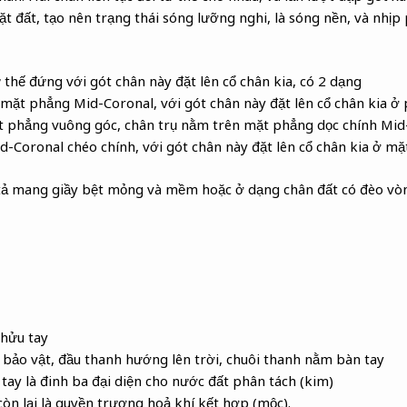
t đất, tạo nên trạng thái sóng lưỡng nghi, là sóng nền, và nhịp 
 thế đứng với gót chân này đặt lên cổ chân kia, có 2 dạng
mặt phẳng Mid-Coronal, với gót chân này đặt lên cổ chân kia ở 
t phẳng vuông góc, chân trụ nằm trên mặt phẳng dọc chính Mid-
Coronal chéo chính, với gót chân này đặt lên cổ chân kia ở mặ
 mang giầy bệt mỏng và mềm hoặc ở dạng chân đất có đèo vòng
khửu tay
 bảo vật, đầu thanh hướng lên trời, chuôi thanh nằm bàn tay
 tay là đinh ba đại diện cho nước đất phân tách (kim)
còn lại là quyền trượng hoả khí kết hợp (mộc).