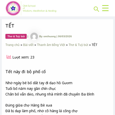
CHUYÊN
Skip
Post
MỤC:
Search
to
navigation
content
TẾT
Thơ & Tuỳ bút
|
By
omihuong
|
06/03/2026
Trang chủ
Bài viết
Thanh âm tiếng Việt
Thơ & Tuỳ bút
TẾT
Lượt xem: 23
Tết này đi bộ phố cổ
Nhớ ngày bé bố dắt tay đi dạo hồ Gươm
Tuổi bố năm nay gần chín chục
Chân bố vẫn dẻo, nhưng nhà mình đã chuyển Ba Đình
Đứng giữa chợ Hàng Bè xưa
Đã bị dẹp làm phố, nhớ cô hàng lá cổng chợ