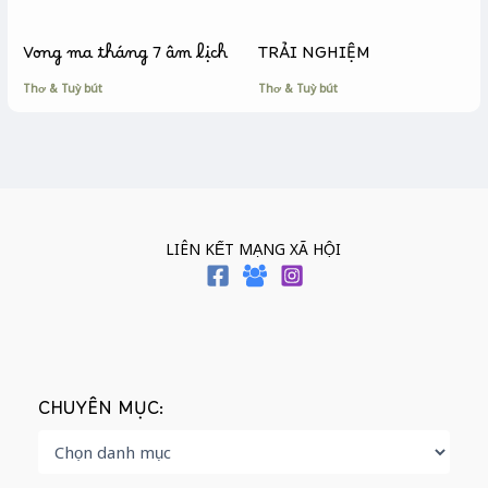
Vong ma tháng 7 âm lịch
TRẢI NGHIỆM
Thơ & Tuỳ bút
Thơ & Tuỳ bút
LIÊN KẾT MẠNG XÃ HỘI
CHUYÊN MỤC: