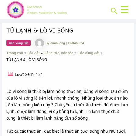
CHUYÊN
Skip
Post
MỤC:
Search
to
navigation
content
TỦ LẠNH & LÒ VI SÓNG
Các vùng đất
|
By
omihuong
|
10/04/2024
Trang chủ
Bài viết
Đất nước, dân tộc
Các vùng đất
TỦ LẠNH & LÒ VI SÓNG
Lượt xem: 121
Lò vi sóng là thiết bị làm nóng thức ăn, bằng vi sóng. Ưu điểm
của lò vi sóng là tiện lợi, nhanh chóng. Những loại thức ăn nào
cần làm nóng kiểu này ? Chủ yếu là thức ăn trước đó được làm
lạnh, được làm đông, ví dụ bằng tủ lạnh. Tủ lạnh thực chất
cũng là thiết bị làm lạnh bằng tần số sóng.
Tất cả các thức ăn, đặc biệt là thức ăn tươi sống như rau tươi,