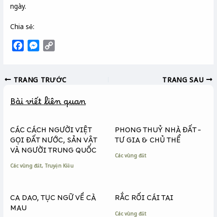
ngày.
Chia sẻ:
F
M
C
a
e
o
c
s
p
TRANG TRƯỚC
TRANG SAU
e
s
y
b
e
L
Bài viết liên quan
o
n
i
o
g
n
k
e
k
CÁC CÁCH NGƯỜI VIỆT
PHONG THUỶ NHÀ ĐẤT –
r
GỌI ĐẤT NƯỚC, SẢN VẬT
TƯ GIA & CHỦ THỂ
VÀ NGƯỜI TRUNG QUỐC
Các vùng đất
Các vùng đất
,
Truyện Kiều
CA DAO, TỤC NGỮ VỀ CÀ
RẮC RỐI CÁI TAI
MAU
Các vùng đất