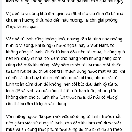
kiến và cũng không nên ăn một món đã nấu chín quá hai ngày
Việc bỏ lò vi sóng khá đơn giản và rất nhiều gia đình đã bỏ mà
chả ảnh hưởng chút nào đến nấu nướng, lại còn giải phóng
được không gian.
Việc bỏ tủ lạnh cũng không khó, nhưng cần lộ trình nhẹ nhàng
hơn lò vi sóng. Khi sống ở nước ngoài hay ở Việt Nam, tôi
không dùng tủ lạnh. Chiếc tủ lạnh đầu tiên tôi mua, ít dùng quá
nên khi chuyển nhà, tôi đem cho hàng xóm nhưng hàng xóm
cũng chả mấy khi dùng. Mấy năm trước tôi lại mua một chiếc
tủ lạnh rất bé để chiều con trai muốn uống nước mát và đôi khi
có nồi cá kho hay thịt rim để bên ngoài bị thiu, nhưng rồi tủ
lạnh toàn cắm điện để không, nên tôi bắt đầu định kỳ tắt tủ
lạnh để vệ sinh và cuối cùng thì tắt dài hạn luôn, nhưng tôi
không đem cho tủ lạnh như lần trước nữa, để nếu có việc gì
cần thì lại cắm tủ lạnh vào dùng.
Với những người đã quen với việc sử dụng tủ lạnh, trước mắt
nên giảm việc sử dụng tủ lạnh, cho đến khi làm chủ được việc
mua và sử dụng thực phẩm tươi sống để chế biến đồ ăn theo