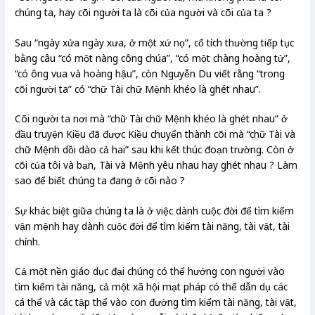
chúng ta, hay cõi người ta là cõi của người và cõi của ta ?
Sau “ngày xửa ngày xưa, ở một xứ nọ”, cổ tích thường tiếp tục
bằng câu “có một nàng công chúa”, “có một chàng hoàng tử”,
“có ông vua và hoàng hậu”, còn Nguyễn Du viết rằng “trong
cõi người ta” có “chữ Tài chữ Mệnh khéo là ghét nhau”.
Cõi người ta nơi mà “chữ Tài chữ Mệnh khéo là ghét nhau” ở
đầu truyện Kiều đã được Kiều chuyển thành cõi mà “chữ Tài và
chữ Mệnh dồi dào cả hai” sau khi kết thúc đoạn trường. Còn ở
cõi của tôi và bạn, Tài và Mệnh yêu nhau hay ghét nhau ? Làm
sao để biết chúng ta đang ở cõi nào ?
Sự khác biệt giữa chúng ta là ở việc dành cuộc đời để tìm kiếm
vận mệnh hay dành cuộc đời để tìm kiếm tài năng, tài vật, tài
chính.
Cả một nền giáo dục đại chúng có thể hướng con người vào
tìm kiếm tài năng, cả một xã hội mạt pháp có thể dẫn dụ các
cá thể và các tập thể vào con đường tìm kiếm tài năng, tài vật,