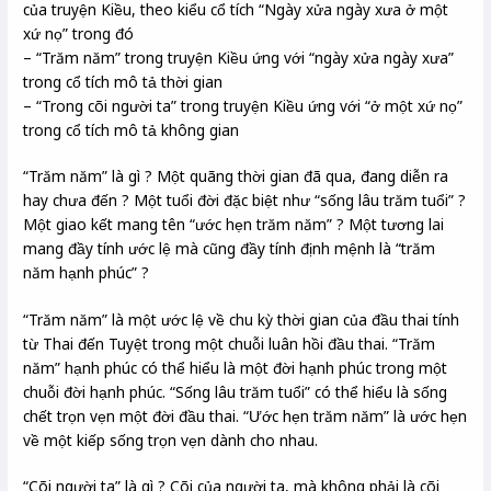
của truyện Kiều, theo kiểu cổ tích “Ngày xửa ngày xưa ở một
xứ nọ” trong đó
– “Trăm năm” trong truyện Kiều ứng với “ngày xửa ngày xưa”
trong cổ tích mô tả thời gian
– “Trong cõi người ta” trong truyện Kiều ứng với “ở một xứ nọ”
trong cổ tích mô tả không gian
“Trăm năm” là gì ? Một quãng thời gian đã qua, đang diễn ra
hay chưa đến ? Một tuổi đời đặc biệt như “sống lâu trăm tuổi” ?
Một giao kết mang tên “ước hẹn trăm năm” ? Một tương lai
mang đầy tính ước lệ mà cũng đầy tính định mệnh là “trăm
năm hạnh phúc” ?
“Trăm năm” là một ước lệ về chu kỳ thời gian của đầu thai tính
từ Thai đến Tuyệt trong một chuỗi luân hồi đầu thai. “Trăm
năm” hạnh phúc có thể hiểu là một đời hạnh phúc trong một
chuỗi đời hạnh phúc. “Sống lâu trăm tuổi” có thể hiểu là sống
chết trọn vẹn một đời đầu thai. “Ước hẹn trăm năm” là ước hẹn
về một kiếp sống trọn vẹn dành cho nhau.
“Cõi người ta” là gì ? Cõi của người ta, mà không phải là cõi