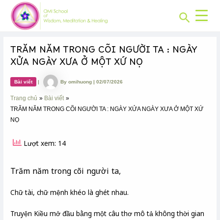
CHUYÊN
Skip
Post
MỤC:
Search
to
navigation
content
TRĂM NĂM TRONG CÕI NGƯỜI TA : NGÀY
XỬA NGÀY XƯA Ở MỘT XỨ NỌ
Bài viết
|
By
omihuong
|
02/07/2026
Trang chủ
Bài viết
TRĂM NĂM TRONG CÕI NGƯỜI TA : NGÀY XỬA NGÀY XƯA Ở MỘT XỨ
NỌ
Lượt xem: 14
Trăm năm trong cõi người ta,
Chữ tài, chữ mệnh khéo là ghét nhau.
Truyện Kiều mở đầu bằng một câu thơ mô tả không thời gian