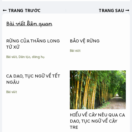
c
s
p
TRANG TRƯỚC
TRANG SAU
e
s
y
b
e
L
Bài viết liên quan
o
n
i
o
g
n
k
e
k
RỪNG CỦA THĂNG LONG
BẢO VỆ RỪNG
r
TỨ XỨ
Bài viết
Bài viết
,
Dân tộc, dòng họ
CA DAO, TỤC NGỮ VỀ TẾT
NGÂU
Bài viết
HIỂU VỀ CÂY NÊU QUA CA
DAO, TỤC NGỮ VỀ CÂY
TRE