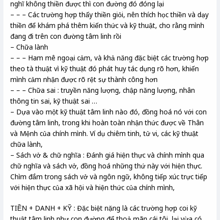
nghĩ không thiền được thì con đường đó đóng lại
– – – Các trường hợp thấy thiền giỏi, nên thích học thiền và dạy
thiền để khám phá thêm kiến thức và kỹ thuật, cho rằng mình
đang đi trên con đường tâm linh rồi
– Chữa lành
– – – Ham mê ngoại cảm, và khả năng đặc biệt các trường hợp
theo tà thuật vì kỹ thuật đó phát huy tác dụng rõ hơn, khiến
mình cảm nhận được rõ rệt sự thành công hơn
– – – Chữa sai : truyền năng lượng, chập năng lượng, nhân
thông tin sai, kỹ thuật sai …
– Dựa vào một kỹ thuật tâm linh nào đó, đồng hoá nó với con
đường tâm linh, trong khi hoàn toàn nhận thức được về Thân
và Mệnh của chính mình. Ví dụ chiêm tinh, tử vi, các kỹ thuật
chữa lành,
– Sách vở & chữ nghĩa : Đánh giá hiện thực và chính mình qua
chữ nghĩa và sách vở, đồng hoá những thứ này với hiện thực.
Chìm đắm trong sách vở và ngôn ngữ, không tiếp xúc trực tiếp
với hiện thực của xã hội và hiện thức của chính mình,
TIỀN + DANH + KỸ : Đặc biệt nặng là các trường hợp coi kỹ
thuật tâm linh như con đường để thoả mãn cái tôi, lại vừa có