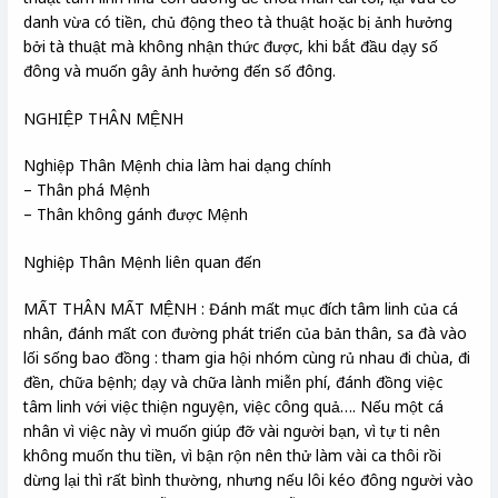
danh vừa có tiền, chủ động theo tà thuật hoặc bị ảnh hưởng
bởi tà thuật mà không nhận thức được, khi bắt đầu dạy số
đông và muốn gây ảnh hưởng đến số đông.
NGHIỆP THÂN MỆNH
Nghiệp Thân Mệnh chia làm hai dạng chính
– Thân phá Mệnh
– Thân không gánh được Mệnh
Nghiệp Thân Mệnh liên quan đến
MẤT THÂN MẤT MỆNH : Đánh mất mục đích tâm linh của cá
nhân, đánh mất con đường phát triển của bản thân, sa đà vào
lối sống bao đồng : tham gia hội nhóm cùng rủ nhau đi chùa, đi
đền, chữa bệnh; dạy và chữa lành miễn phí, đánh đồng việc
tâm linh với việc thiện nguyện, việc công quả…. Nếu một cá
nhân vì việc này vì muốn giúp đỡ vài người bạn, vì tự ti nên
không muốn thu tiền, vì bận rộn nên thử làm vài ca thôi rồi
dừng lại thì rất bình thường, nhưng nếu lôi kéo đông người vào