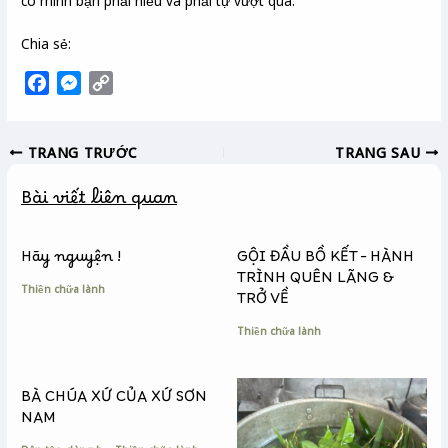
có mình bạn phải hiểu và phải tự vượt qua.
Chia sẻ:
F
M
C
a
e
o
c
s
p
TRANG TRƯỚC
TRANG SAU
e
s
y
b
e
L
Bài viết liên quan
o
n
i
o
g
n
k
e
k
Hãy nguyện !
GỘI ĐẦU BỒ KẾT – HÀNH
r
TRÌNH QUÊN LÃNG &
Thiền chữa lành
TRỞ VỀ
Thiền chữa lành
BÀ CHÚA XỨ CỦA XỨ SƠN
NAM