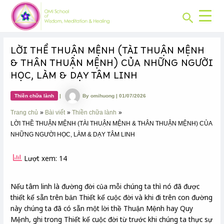
CHUYÊN
Skip
Post
MỤC:
Search
to
navigation
content
LỜI THỀ THUẬN MỆNH (TÀI THUẬN MỆNH
& THÂN THUẬN MỆNH) CỦA NHỮNG NGƯỜI
HỌC, LÀM & DẠY TÂM LINH
Thiền chữa lành
|
By
omihuong
|
01/07/2026
Trang chủ
Bài viết
Thiền chữa lành
LỜI THỀ THUẬN MỆNH (TÀI THUẬN MỆNH & THÂN THUẬN MỆNH) CỦA
NHỮNG NGƯỜI HỌC, LÀM & DẠY TÂM LINH
Lượt xem: 14
Nếu tâm linh là đường đời của mỗi chúng ta thì nó đã được
thiết kế sẵn trên bản Thiết kế cuộc đời và khi đi trên con đường
này chúng ta đã có sẵn một lời thề Thuận Mệnh hay Quy
Mệnh, ghi trong Thiết kế cuộc đời từ trước khi chúng ta thực sự