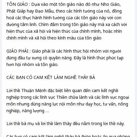
TÔN GIÁO : Dựa vào một tôn giáo nào đó như Nho Giáo,
Phật Giáp hay Đạo Mẫu, theo các hình tướng của nó, đồng
hoá các thực hành hình tướng của các tôn giáo này với con
đường tâm linh. Chìm đắm trong tôn giáo này mà xa cách với
hiện thực của xã hội và hiện thức của chính mình, hoặc nhìn
chính mình và xã hội theo kính màu của tôn giáo
GIÁO PHÁI : Giáo phái là các hình thức hội nhóm với người
đứng đầu tự xưng có quyền năng. Đây là hình thức phức tạp
hơn hội nhóm và tôn giáo.
CÁC BẠN CÓ CAM KẾT LÀM NGHỀ THÀY BÀ
Lời thề Thuận Mệnh đặc biệt liên quan đến cam kết nghề
nghiệp trong các lĩnh vực Thiền chữa lành và các lĩnh vực ngoại
môn nhưng dùng năng lực nội môn như dạy học, tư vấn, nông
nghiệp, năng lượng …
Lời thề bà mụ và lời thề làm thày đều nằm trong lời thề này.
Các bạn có cam kết làm nghề thày bà (hiện hoặc ẩn qua những