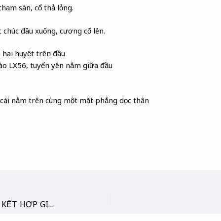
chạm sàn, cổ thả lỏng.
 chúc đầu xuống, cương cổ lên.
 hai huyệt trên đầu
ào LX56, tuyến yên nằm giữa đầu
 cái nằm trên cùng một mặt phẳng dọc thân
TĨNH CÔNG : ĐỐI XỨNG & KẾT HỢP GIỮA TƯ THẾ LẬY PHẬT & TƯ THẾ CON ẾCH