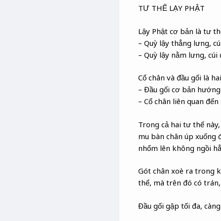
TƯ THẾ LẠY PHẬT
Lậy Phật cơ bản là tư th
– Quỳ lậy thẳng lưng, cú
– Quỳ lậy nằm lưng, cúi 
Cổ chân và đầu gối là ha
– Đầu gối cơ bản hướng 
– Cổ chân liên quan đế
Trong cả hai tư thế này
mu bàn chân úp xuống đấ
nhổm lên không ngồi hẳn
Gót chân xoè ra trong k
thể, mà trên đó có trán,
Đầu gối gập tối đa, càn