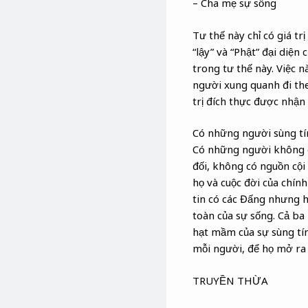
– Cha mẹ sự sống
Tư thế này chỉ có giá tr
“lậy” và “Phật” đại diện
trong tư thế này. Việc n
người xung quanh đi the
trị đích thực được nhận
Có những người sùng tín 
Có những người không có
đối, không có nguồn cội
họ và cuộc đời của chính
tin có các Đấng nhưng h
toàn của sự sống. Cả ba
hạt mầm của sự sùng tín
mỗi người, để họ mở ra 
TRUYỀN THỪA