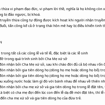
 thừa vi phạm đạo đức, vi phạm lời thề, nghĩa là họ không còn x
g bị đảo ngược, bị khoá.
truyền thừa cũng tự động được kích hoạt khi người nhận truyền
đuổi, tấn công kể cả ở trạng thái hôn mê hay bị điều khiển tinh 
AN
trong tất cả các cũng lễ và tế lễ, đặc biệt là các lễ sinh
đỡ trong quá trình sinh bởi Cha Mẹ xứ sở
đón nhận bởi Cha Mẹ xứ sở, sau khi chào đời đủ cả bộ nhau rốn ố
đón nhận bởi gia tiên dòng họ (dòng họ mẹ hoặc dòng họ bố) tro
đón nhận bởi gia tiên dòng họ (dòng họ mẹ hoặc dòng họ bố) tro
u xuống nước hoặc làm gì đó với bánh nhau để nhau về thiên nhi
đón nhận bởi cha mẹ xứ sở và gia tiên dòng họ trong lễ đặt tên,
á biệt có cha mẹ đợi đến lúc con đến lễ dạ đề mới đặt tên, thì lễ
 đến cha mẹ xứ sở và gia tiên dòng họ của đứa trẻ.