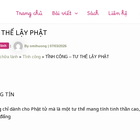
CHUYÊN
MỤC:
Trang chủ
Bài viết
Sách
Liên hệ
 THẾ LẬY PHẬT
linh
|
By
omihuong
|
07/03/2026
 chữa lành
Tĩnh công
TĨNH CÔNG – TƯ THẾ LẬY PHẬT
G TÍN
 chỉ dành cho Phật tử mà là một tư thế mang tính tinh thần cao,
 đấng