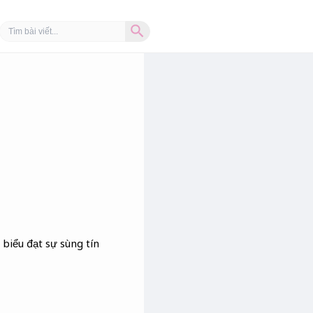
Search Button
Search
for:
 biểu đạt sự sùng tín