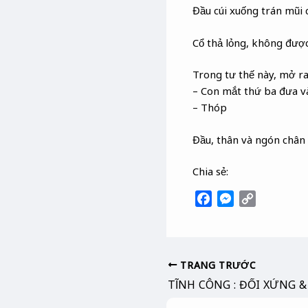
Đầu cúi xuống trán mũi 
Cổ thả lỏng, không được
Trong tư thế này, mở ra
– Con mắt thứ ba đưa v
– Thóp
Đầu, thân và ngón chân
Chia sẻ:
F
M
C
a
e
o
c
s
p
e
s
y
b
e
L
TRANG TRƯỚC
o
n
i
o
g
n