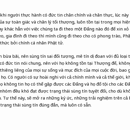
ị khi người thực hành có đức tin chân chính và chân thực, lúc này
 của sự toàn giác và chân lý tối thượng, luôn tồn tại trong mọi 
ày khác hẳn với việc chúng ta đi theo một Đấng nào đó để xin xỏ c
o, gia đình đi theo thì mình cũng đi theo cho có phong trào, Phậ
 thức bởi chính cá nhân Phật tử.
bừa bãi, nên sùng tín sai đối tượng, mê tín dị đoan với đủ loại 
 đức tin nói chung, nên với họ không tồn tại Thượng đế, không 
 thiêng liêng của mọi sự sống và mục đích của mọi cuộc đời, bao
 họ. Có người có sự hoài nghi với cả chính mình và cả thế giới, 
ọ không tin họ có thể gặp được các Đấng và họ đổ tội cho các Đấ
 nhóm đều khó đạt được trạng thái sùng tín tuyệt đối, cho dù kh
. Tư thế này, sẽ mở ra những ký ức, những trải nghiệm trên cả 
trạng thái sùng tín đúng đắn, mà luôn có sẵn.