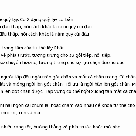
ế quỳ lạy. Có 2 dạng quỳ lạy cơ bản
i đầu thấp, nói cách khác là ngồi quỳ cúi đầu
đầu thấp, nói cách khác là nằm quỳ cúi đầu
i trọng tâm của tư thế lậy Phật.
về phía trước, tượng trưng cho sự gối tiếp, nối tiếp.
n sự chuyển hướng, tượng trưng cho sự lựa chọn đường đạo
, người tập đều ngồi trên gót chân và mắt cá chân trong. Cổ chân
t và mông ngồi lên gót chân. Tối ưu là ngồi hẳn lên gót chân. 
 lên gót chân được. Tập vững có thể ngồi xuống tận mắt cá châ
hi hai ngón cái chụm lại hoặc chạm vào nhau để khoá tư thế ch
 mũi, ức, rốn và mu.
g nhiều càng tốt, hướng thẳng về phía trước hoặc mở nhẹ