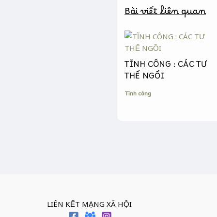
k
e
k
Bài viết liên quan
r
TĨNH CÔNG : CÁC TƯ
THẾ NGỒI
Tĩnh công
LIÊN KẾT MẠNG XÃ HỘI