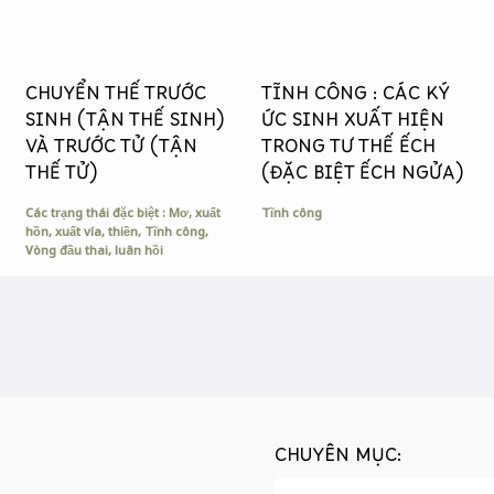
CHUYỂN THẾ TRƯỚC
TĨNH CÔNG : CÁC KÝ
SINH (TẬN THẾ SINH)
ỨC SINH XUẤT HIỆN
VÀ TRƯỚC TỬ (TẬN
TRONG TƯ THẾ ẾCH
THẾ TỬ)
(ĐẶC BIỆT ẾCH NGỬA)
Các trạng thái đặc biệt : Mơ, xuất
Tĩnh công
hồn, xuất vía, thiền
,
Tĩnh công
,
Vòng đầu thai, luân hồi
CHUYÊN MỤC: