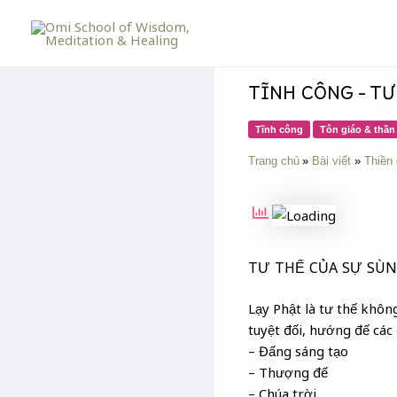
Skip
Post
to
navigation
content
TĨNH CÔNG – TƯ
Tĩnh công
Tôn giáo & thần 
Trang chủ
Bài viết
Thiền
TƯ THẾ CỦA SỰ SÙN
Lạy Phật là tư thế không
tuyệt đối, hướng đế các
– Đấng sáng tạo
– Thượng đế
– Chúa trời