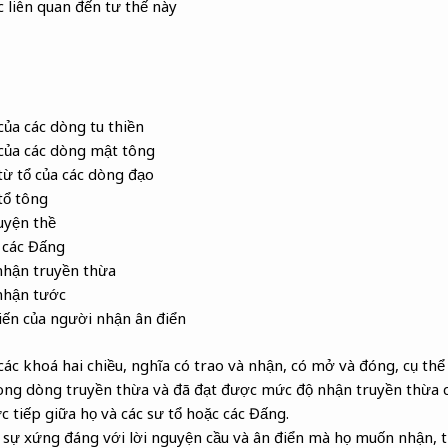
c liên quan đến tư thế này
của các dòng tu thiền
 của các dòng mật tông
từ tổ của các dòng đạo
tổ tông
uyện thề
i các Đấng
 nhận truyền thừa
 nhận tước
iến của người nhận ân điển
các khoá hai chiều, nghĩa có trao và nhận, có mở và đóng, cụ thể
ong dòng truyền thừa và đã đạt được mức độ nhận truyền thừa c
c tiếp giữa họ và các sư tổ hoặc các Đấng.
sự xứng đáng với lời nguyện cầu và ân điển mà họ muốn nhận, th