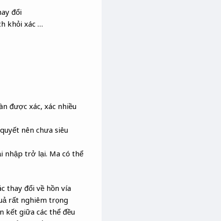
hay đổi
ch khỏi xác …
àn được xác, xác nhiều
 quyết nên chưa siêu
i nhập trở lại. Ma có thể
c thay đổi về hồn vía
uả rất nghiêm trọng
ên kết giữa các thể đều