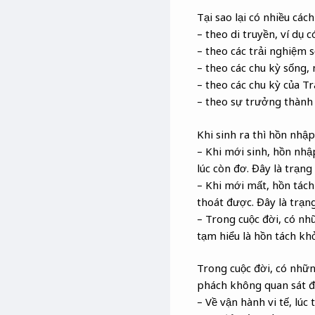
Tại sao lại có nhiều các
– theo di truyền, ví dụ 
– theo các trải nghiệm 
– theo các chu kỳ sống,
– theo các chu kỳ của Tr
– theo sự trưởng thành
Khi sinh ra thì hồn nhập 
– Khi mới sinh, hồn nhậ
lúc còn đơ. Đây là trạng
– Khi mới mất, hồn tách
thoát được. Đây là trạn
– Trong cuộc đời, có nhữ
tạm hiểu là hồn tách kh
Trong cuộc đời, có những
phách không quan sát đư
– Về vận hành vi tế, lúc