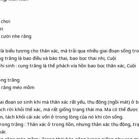
 chơi
ời
 cười nhe răng
là biểu tượng cho thân xác, mà trải qua nhiều giai đoạn sống t
ng trăng là bao điều và bào thai, bao bọc thai nhi, Cuội
hi sinh : cung trăng là thể phách vía hồn bao bọc thân xác, Cuội
ong trăng
n răng méo mồm
giai đoạn sơ sinh khi mà thân xác rất yếu, thụ động (ngồi mát) ở
ch rời khỏi thể xác, mà rất giống trạng thái ma. Ma có thể được
, tách khỏi cái xác vốn ở trong lòng của nó khi còn sống.
rong trăng : Thân xác ở trong hồn, nhưng thân xác thụ động, tr
xác
ăn răng méo mồm : Trạng thái bào năng lượng giống như con ma