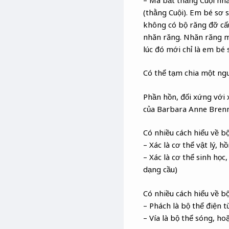
(thằng Cuội). Em bé sơ 
không có bộ răng đỡ cấu
nhăn răng. Nhăn răng mé
lúc đó mới chỉ là em b
Có thể tạm chia một ngư
Phần hồn, đối xứng với x
của Barbara Anne Brenn
Có nhiều cách hiểu về b
– Xác là cơ thể vật lý, 
– Xác là cơ thể sinh học
dạng cầu)
Có nhiều cách hiểu về b
– Phách là bộ thể điện 
– Vía là bộ thể sóng, ho