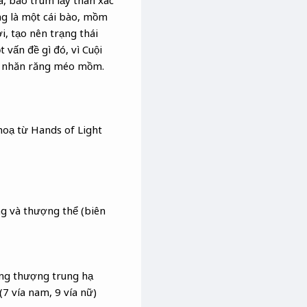
ng là một cái bào, mồm
, tạo nên trạng thái
vấn đề gì đó, vì Cuội
hả nhăn răng méo mồm.
 hoạ từ Hands of Light
ng và thượng thể (biên
ượng thượng trung hạ
(7 vía nam, 9 vía nữ)