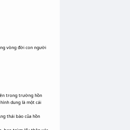
rong vòng đời con người
 bên trong trường hồn
 hình dung là một cái
ạng thái bào của hồn
, bao trùm lấy thân xác