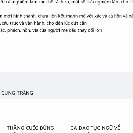
số trải nghiệm làm các thể tách ra, một số trải nghiệm làm cho các
hồn mới hình thành, chưa liên kết mạnh mẽ với xác và cả hồn và 
cấu trúc và vận hành, cho đến lúc dứt căn.
xác, phách, hồn, vía của người mẹ đều thay đổi lớn
 CUNG TRĂNG
THẰNG CUỘI ĐỨNG
CA DAO TỤC NGỮ VỀ