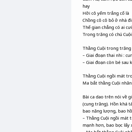
hay
Hỡi cô yếm trắng cổ là
Chồng cô cô bỏ ở nhà đi
Thế gian chẳng có ai cư
Trong trăng có chú Cuội
Thằng Cuội trong trăng 
– Giai đoạn thai nhi : cu
– Giai đoạn còn bé sau k
Thằng Cuội ngồi mát tr
Ma bắt thằng Cuội nhă
Bài ca dao trên nói về 
(cung trăng). Hồn khá tá
bao năng lượng, bao hồn
– Thằng Cuội ngồi mát t
mạnh hơn, bao bọc lấy 
– Ma bắt thằng Cuội nh