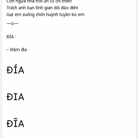
Con ngựa nhà trời ăn cỏ chỉ thiên
Trách anh bạn tình gian dối đảo điên
Gạt em xuống chốn huỳnh tuyền
bỏ em
—o—
ĐÌA :
– Đầm đìa
ĐÍA
ĐIA
ĐĨA