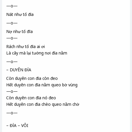
—o—
Nát như tổ đỉa
—o—
Nợ như tổ đĩa
—o—
Rách như tổ đỉa ai ơi
Là cây mà lại tưởng nơi đỉa nằm
—o—
– DUYÊN ĐỈA
Còn duyên con đỉa còn đeo
Hết duyên con đỉa nằm queo bờ vùng
—o—
Còn duyên con đỉa nó đeo
Hết duyên con đỉa chèo queo nằm chờ
—o—
– ĐỈA – VÔI