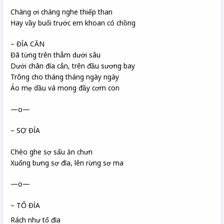
Chàng ơi chàng nghe thiếp than
Hay vầy buổi trước em khoan có chồng
– ĐỈA CĂN
Đã từng trên thẳm dưới sâu
Dưới chân đỉa cắn, trên đầu sương bay
Trông cho tháng tháng ngày ngày
Áo mẹ dầu
vá mong đầy cơm con
—o—
– SỢ ĐỈA
Chèo ghe
sợ sấu
ăn chưn
Xuống bưng
sợ đỉa
, lên rừng sợ ma
—o—
– TỔ ĐỈA
Rách như tổ đỉa