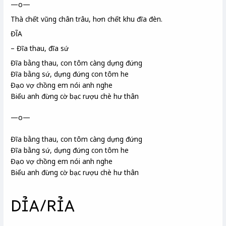
—o—
Thà chết vũng chân trâu, hơn chết khu đĩa đèn.
ĐĨA
– Đĩa thau, đĩa sứ
Đĩa bằng thau
, con tôm càng dựng đứng
Đĩa bằng sứ, dựng đứng con tôm he
Đạo vợ chồng em nói anh nghe
Biểu anh đừng cờ bạc rượu chè hư thân
—o—
Đĩa bằng thau
, con tôm càng dựng đứng
Đĩa bằng sứ, dựng đứng con tôm he
Đạo vợ chồng em nói anh nghe
Biểu anh đừng cờ bạc rượu chè hư thân
DỈA/RỈA