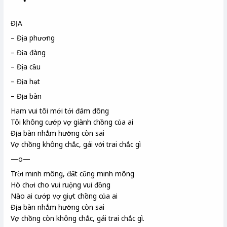
ĐỊA
– Địa phương
– Địa đàng
– Địa cầu
– Địa hạt
– Địa bàn
Ham vui tôi mới tới đám đông
Tôi không cướp vợ giành chồng của ai
Địa bàn
nhắm hướng còn sai
Vợ chồng không chắc, gái với trai chắc gì
—o—
Trời minh mông, đất cũng minh mông
Hò chơi cho vui ruộng vui đồng
Nào ai cướp vợ giựt chồng của ai
Địa bàn
nhắm hướng còn sai
Vợ chồng còn không chắc, gái trai chắc gì.