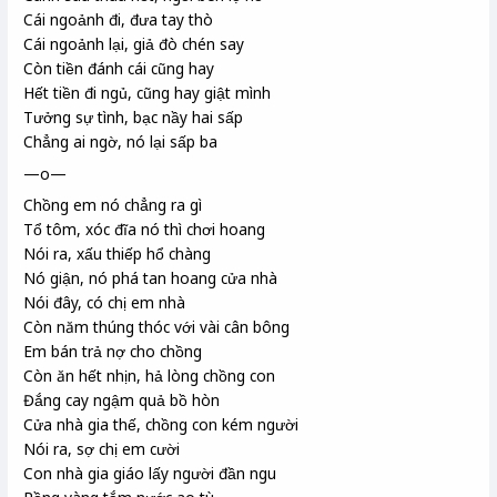
Cái
ngoảnh đi, đưa tay thò
Cái ngoảnh lại, giả đò chén say
Còn tiền đánh cái cũng hay
Hết tiền đi ngủ, cũng hay giật mình
Tưởng sự tình, bạc nầy hai sấp
Chẳng ai ngờ, nó lại sấp ba
—o—
Chồng em nó chẳng ra gì
Tổ tôm
, xóc đĩa
nó thì chơi hoang
Nói ra, xấu thiếp hổ chàng
Nó giận, nó phá tan hoang cửa nhà
Nói đây, có chị em nhà
Còn năm thúng thóc với vài cân bông
Em bán trả nợ cho chồng
Còn ăn hết nhịn, hả lòng chồng con
Đắng cay ngậm quả bồ hòn
Cửa nhà gia thế
, chồng con kém người
Nói ra, sợ chị em cười
Con nhà gia giáo
lấy người đần ngu