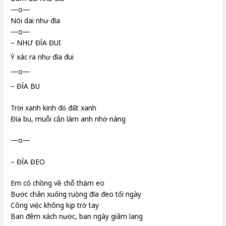
—o—
Nói dai như đỉa
—o—
– NHƯ ĐỈA ĐUI
Ỳ xác ra như đỉa đui
—o—
– ĐỈA BU
Trời xanh kinh
đỏ đất xanh
Đỉa
bu, muỗi cắn làm anh nhớ nàng
—o—
– ĐỈA ĐEO
Em có chồng về chỗ thậm eo
Bước chân xuống ruộng đỉa
đeo tối ngày
Công việc không kịp trở tay
Ban đêm xách nước, ban ngày giâm
lang