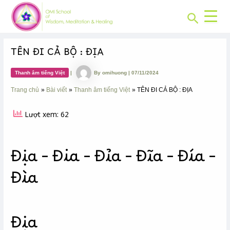
CHUYÊN
Skip
Post
MỤC:
Search
to
navigation
content
TÊN ĐI CẢ BỘ : ĐỊA
Thanh âm tiếng Việt
|
By
omihuong
|
07/11/2024
Trang chủ
Bài viết
Thanh âm tiếng Việt
TÊN ĐI CẢ BỘ : ĐỊA
Lượt xem: 62
Địa – Đia – Đỉa – Đĩa – Đía –
Đìa
Địa