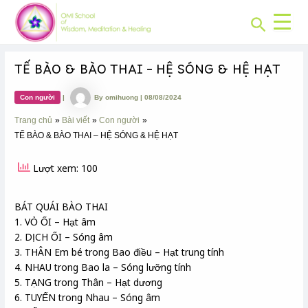
CHUYÊN
Skip
Post
MỤC:
Search
to
navigation
content
TẾ BÀO & BÀO THAI – HỆ SÓNG & HỆ HẠT
Con người
|
By
omihuong
|
08/08/2024
Trang chủ
Bài viết
Con người
TẾ BÀO & BÀO THAI – HỆ SÓNG & HỆ HẠT
Lượt xem: 100
BÁT QUÁI BÀO THAI
1. VỎ ỐI – Hạt âm
2. DỊCH ỐI – Sóng âm
3. THÂN Em bé trong Bao điều – Hạt trung tính
4. NHAU trong Bao la – Sóng lưỡng tính
5. TẠNG trong Thân – Hạt dương
6. TUYẾN trong Nhau – Sóng âm