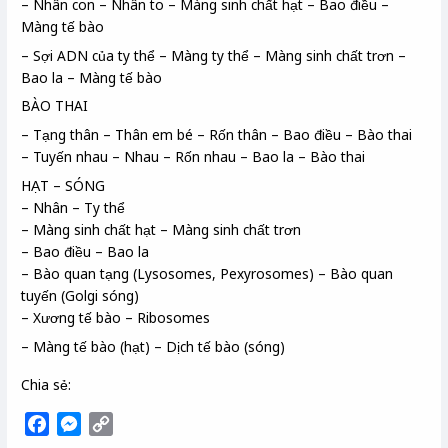
– Nhân con – Nhân to – Màng sinh chất hạt – Bao điều –
Màng tế bào
– Sợi ADN của ty thể – Màng ty thể – Màng sinh chất trơn –
Bao la – Màng tế bào
BÀO THAI
– Tạng thân – Thân em bé – Rốn thân – Bao điều – Bào thai
– Tuyến nhau – Nhau – Rốn nhau – Bao la – Bào thai
HẠT – SÓNG
– Nhân – Ty thể
– Màng sinh chất hạt – Màng sinh chất trơn
– Bao điều – Bao la
– Bào quan tạng (Lysosomes, Pexyrosomes) – Bào quan
tuyến (Golgi sóng)
– Xương tế bào – Ribosomes
– Màng tế bào (hạt) – Dịch tế bào (sóng)
Chia sẻ:
F
M
C
a
e
o