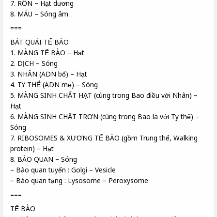
7. RỐN – Hạt dương
8. MÁU – Sóng âm
===
BÁT QUÁI TẾ BÀO
1. MÀNG TẾ BÀO – Hạt
2. DỊCH – Sóng
3. NHÂN (ADN bố) – Hạt
4. TY THỂ (ADN mẹ) – Sóng
5. MÀNG SINH CHẤT HẠT (cùng trong Bao điều với Nhân) –
Hạt
6. MÀNG SINH CHẤT TRƠN (cùng trong Bao la với Ty thể) –
Sóng
7. RIBOSOMES & XƯƠNG TẾ BÀO (gồm Trung thể, Walking
protein) – Hạt
8. BÀO QUAN – Sóng
– Bào quan tuyến : Golgi – Vesicle
– Bào quan tạng : Lysosome – Peroxysome
===
TẾ BÀO