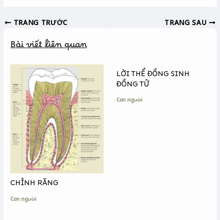
c
s
p
TRANG TRƯỚC
TRANG SAU
e
s
y
b
e
L
Bài viết liên quan
o
n
i
o
g
n
k
e
k
LỜI THỂ ĐỒNG SINH
r
ĐỒNG TỬ
Con người
CHỈNH RĂNG
Con người