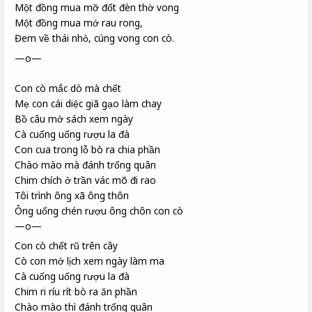
Một đồng mua mỡ đốt đèn thờ vong
Một đồng mua mớ rau rong,
Đem về thái nhỏ, cúng vong con cò.
—o—
Con cò mắc dò mà chết
Mẹ con cái diệc giã gạo làm chay
Bồ câu mở sách xem ngày
Cà cuống uống rượu la đà
Con cua trong lỗ bò ra chia phần
Chào mào mà đánh trống quân
Chim chích ở trần vác mõ đi rao
Tôi trình ông xã ông thôn
Ông uống chén rượu ông chôn con cò
—o—
Con cò chết rũ trên cây
Cò con mở lịch xem ngày làm ma
Cà cuống uống rượu la đà
Chim ri
ríu rít bò ra ăn phần
Chào mào thì đánh trống quân