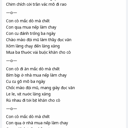
Chim chích cởi trần vác mõ đi rao
—o—
Con cò mắc dò mà chết
Con quạ
mua nếp
làm chay
Con cu đánh trống ba ngày
Chào mào đội mũ làm thầy đọc văn
Xóm làng chạy đến lăng xăng
Mua ba thước vải buộc khăn cho cò
—o—
Con cò đi ăn mắc dò mà chết
Bìm bịp
ở nhà mua nếp làm chay
Cu cu gõ mõ ba ngày
Chốc mào đội mũ, mang giày đọc văn
Le le
, vịt nước lăng xăng
Rủ nhau đi tới bịt khăn cho cò
—o—
Con cò mắc dò mà chết
Con quạ ở nhà mua nếp làm chay