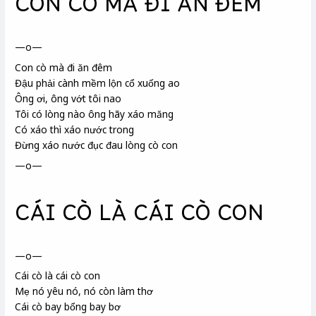
CON CÒ MÀ ĐI ĂN ĐÊM
—o—
Con cò mà đi ăn đêm
Đậu phải cành mềm lộn cổ xuống ao
Ông ơi, ông vớt tôi nao
Tôi có lòng nào ông hãy xáo
măng
Có xáo thì xáo nước trong
Đừng xáo nước đục đau lòng cò con
—o—
CÁI CÒ LÀ CÁI CÒ CON
—o—
Cái cò là cái cò con
Mẹ nó yêu nó, nó còn làm thơ
Cái cò bay bổng bay bơ