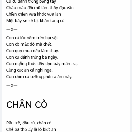
Cu cu đánh trống bằng tay
Chào mào đội mũ làm thầy đọc văn
Chiền chiện
vừa khóc vừa lăn
Một bầy se sẻ bịt khăn tang cò
—o—
Con cá lóc nằm trên bụi sặt
Con cò mắc dò mà chết,
Con quạ mua nếp làm chay,
Con cu đánh trống ba ngày,
Con ngỗng thức dậy dọn bày mâm ra,
Cồng cộc ăn cá nghi nga,
Con chim cà cưỡng phải ra ăn mày.
—o—
CHÂN CÒ
Râu trê
, đầu cú
, chân cò
Chê ba thứ ấy là lò biết ăn