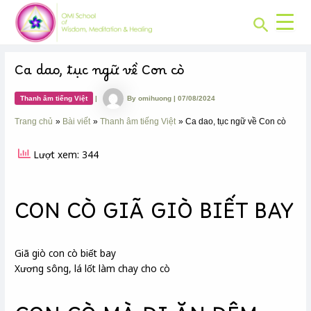
CHUYÊN
Skip
Post
MỤC:
Search
to
navigation
content
Ca dao, tục ngữ về Con cò
Thanh âm tiếng Việt
|
By
omihuong
|
07/08/2024
Trang chủ
Bài viết
Thanh âm tiếng Việt
Ca dao, tục ngữ về Con cò
Lượt xem: 344
CON CÒ GIÃ GIÒ BIẾT BAY
Giã giò
con cò biết bay
Xương sông
, lá lốt
làm chay
cho cò