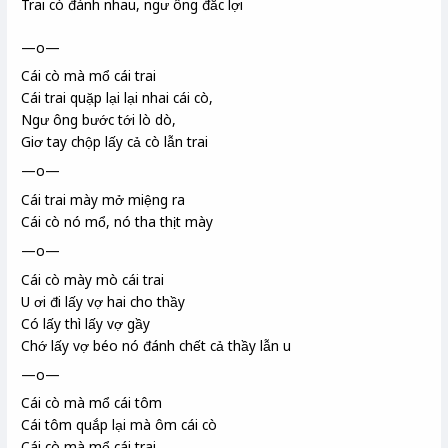
Trai cò đánh nhau, ngư ông đắc lợi
—o—
Cái cò mà mổ cái trai
Cái trai quặp lại lại nhai cái cò,
Ngư ông bước tới lò dò,
Giơ tay chộp lấy cả cò lẫn trai
—o—
Cái trai mày mở miệng ra
Cái cò nó mổ, nó tha thịt mày
—o—
Cái cò mày mò cái trai
U
ơi đi lấy vợ hai cho thầy
Có lấy thì lấy vợ gầy
Chớ lấy vợ béo nó đánh chết cả thầy lẫn u
—o—
Cái cò mà mổ cái tôm
Cái tôm quắp lại mà ôm cái cò
Cái cò mà mổ cái trai