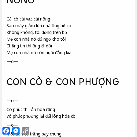
NÔNG
Cái cò cái vạc cái nông
Sao mày giẫm lúa nhà ông hả cò
Không không, tôi đứng trên bờ
Mẹ con nhà nó đổ ngờ cho tôi
Chẳng tin thì ông đi đôi
Mẹ con nhà nó còn ngồi đằng kia.
—o—
CON CÒ & CON PHƯỢNG
—o—
Có phúc thì rắn hóa rồng
Vô phúc phượng
lại đổi lông hóa cò
—o—
Facebook
Messenger
Copy
Một đàn cò trắng bay chung
Link