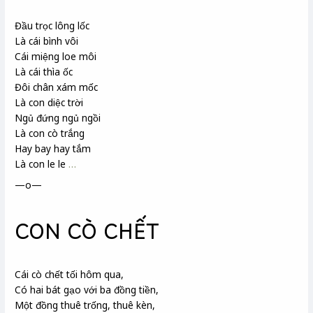
Đầu trọc lông lốc
Là cái bình vôi
Cái miệng loe môi
Là cái thìa ốc
Đôi chân xám mốc
Là con diệc trời
Ngủ đứng ngủ ngồi
Là con cò trắng
Hay bay hay tắm
Là con le le
…
—o—
CON CÒ CHẾT
Cái cò chết tối hôm qua,
Có hai bát gạo với ba đồng tiền,
Một đồng thuê trống, thuê kèn,