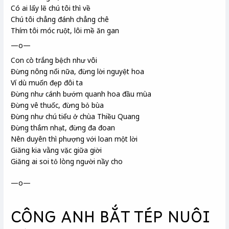
Có ai lấy lẽ chú tôi thì về
Chú tôi chẳng đánh chẳng chê
Thím tôi móc ruột, lôi mề ăn gan
—o—
Con cò trắng bệch như vôi
Đừng nông nổi nữa, đừng lời nguyệt hoa
Ví dù
muốn đẹp đôi ta
Đừng như cánh bướm quanh hoa đầu mùa
Đừng vê thuốc
, đừng bỏ bùa
Đừng như chú tiểu
ở chùa Thiều Quang
Đừng thắm nhạt, đừng đa đoan
Nên duyên thì phượng với loan
một lời
Giăng
kia vằng vặc giữa giời
Giăng ai soi tỏ lòng người nầy cho
—o—
CÔNG ANH BẮT TÉP NUÔI