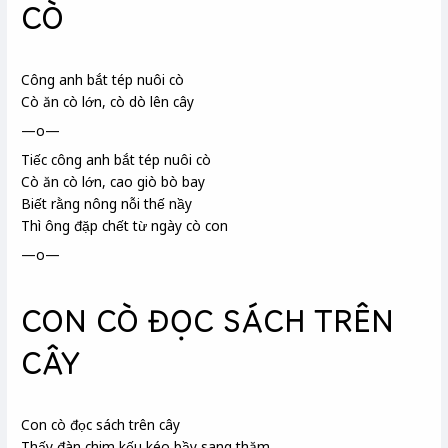
CÒ
Công anh bắt tép nuôi cò
Cò ăn cò lớn, cò dò lên cây
—o—
Tiếc công anh bắt tép nuôi cò
Cò ăn cò lớn, cao giò bò bay
Biết rằng nông nỗi thế nầy
Thì ông đặp chết từ ngày cò con
—o—
CON CÒ ĐỌC SÁCH TRÊN
CÂY
Con cò đọc sách trên cây
Thấy đàn chim kếu
kéo bầy sang thăm