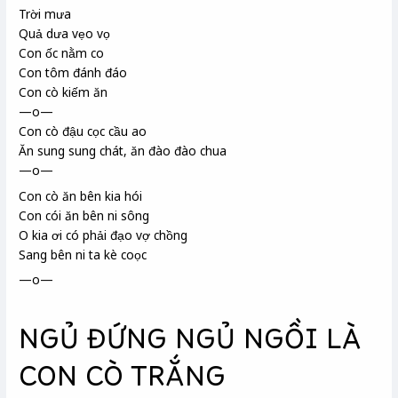
Trời mưa
Quả dưa vẹo vọ
Con ốc nằm co
Con tôm đánh đáo
Con cò kiếm ăn
—o—
Con cò đậu cọc cầu ao
Ăn sung
sung chát, ăn đào
đào chua
—o—
Con cò ăn bên kia hói
Con cói
ăn bên ni
sông
O
kia ơi có phải đạo vợ chồng
Sang bên ni ta kè coọc
—o—
NGỦ ĐỨNG NGỦ NGỒI LÀ
CON CÒ TRẮNG