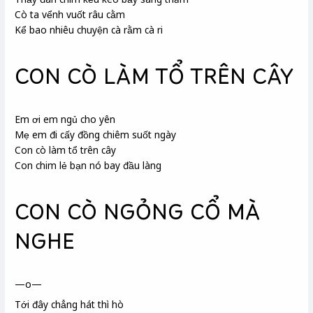
Cò ta vểnh vuốt râu cằm
Kể bao nhiêu chuyện cà rằm cà ri
CON CÒ LÀM TỔ TRÊN CÂY
Em ơi em ngủ cho yên
Mẹ em đi cấy đồng chiêm
suốt ngày
Con cò làm tổ trên cây
Con chim lẻ bạn nó bay đầu làng
CON CÒ NGỎNG CỔ MÀ
NGHE
—o—
Tới đây chẳng hát thì hò