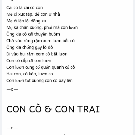
Cái cò là cái cò con
Mẹ đi xúc tép, để con ở nhà
Mẹ đi lặn lội đồng xa
Mẹ sà chân xuống, phải mà con lươn
Ông kia có cái thuyền buồm
Chở vào rừng rậm xem lươn bắt cò
Ông kia chống gậy lò dò
Đi vào bụi rậm xem cò bắt lươn
Con cò cắp cổ con lươn
Con lươn cũng cố quấn quanh cổ cò
Hai con, cò kéo, lươn co
Con lươn tụt xuống con cò bay lên
—o—
CON CÒ & CON TRAI
—o—