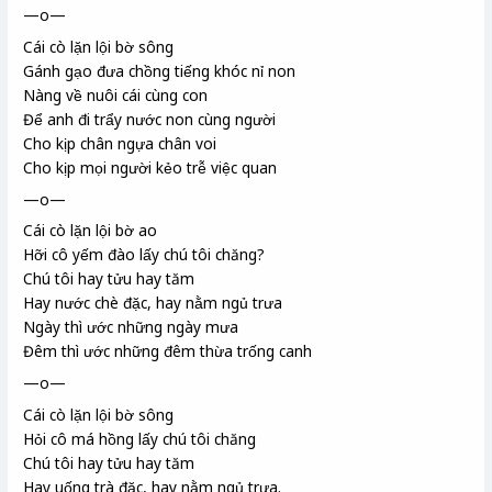
—o—
Cái cò lặn lội bờ sông
Gánh gạo đưa chồng tiếng khóc nỉ non
Nàng về nuôi cái cùng con
Để anh đi trẩy
nước non cùng người
Cho kịp chân ngựa chân voi
Cho kịp mọi người kẻo trễ việc quan
—o—
Cái cò lặn lội bờ ao
Hỡi cô yếm đào
lấy chú tôi chăng?
Chú tôi hay tửu hay tăm
Hay nước chè đặc, hay nằm ngủ trưa
Ngày thì ước những ngày mưa
Đêm thì ước những đêm thừa trống canh
—o—
Cái cò lặn lội bờ sông
Hỏi cô má hồng lấy chú tôi chăng
Chú tôi hay tửu hay tăm
Hay uống trà đặc, hay nằm ngủ trưa.