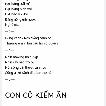
Hạt bằng trái mít
Hạt bằng bình vôi
Hạt nào vỡ đôi
Bằng nồi gánh nước
Nghé ơi…
—o—
Đồng xanh điểm trắng cánh cò
Thương em vì bởi câu hò
có duyên
—o—
Nhìn mương nhìn đập
Nhìn cây bắp trổ cờ
Núi sông dài thượt cánh cò
Công ai xẻ rãnh đắp bờ cho nên!
—o—-
CON CÒ KIẾM ĂN