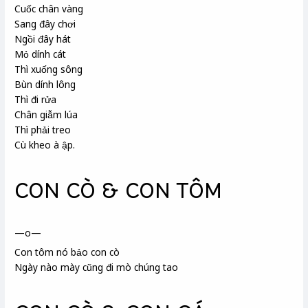
Cuốc chân vàng
Sang đây chơi
Ngồi đây hát
Mỏ dính cát
Thì xuống sông
Bùn dính lông
Thì đi rửa
Chân giẫm lúa
Thì phải treo
Cù kheo à ập.
CON CÒ & CON TÔM
—o—
Con tôm nó bảo con cò
Ngày nào mày cũng đi mò chúng tao