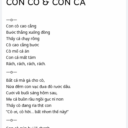
CON CÒ & CON CÁ
—o—
Con cò cao cẳng
Bước thẳng xuống đồng
Thấy cá chạy rông
Cò cao cẳng bước
Cò mổ cá ăn
Con cá mất tăm
Rách, rách, rách, rách.
—o—
Bắt cá mà gả cho cò,
Nửa đêm con vạc đưa đò rước dâu.
Cưới về buổi sáng hôm sau,
Mẹ cá buồn rầu ngồi gục nỉ non
Thấy cò đang rỉa thịt con
“Cò ơi, cò hỡi… bất nhơn
thế này!”
—o—