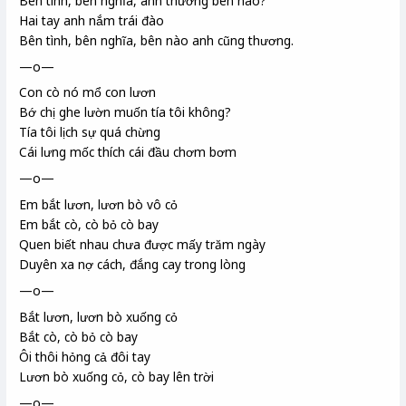
Bên tình, bên nghĩa, anh thương bên nào?
Hai tay anh nắm trái đào
Bên tình, bên nghĩa, bên nào anh cũng thương.
—o—
Con cò nó mổ con lươn
Bớ chị ghe lườn
muốn tía tôi không?
Tía tôi lịch sự quá chừng
Cái lưng mốc thích
cái đầu chơm bơm
—o—
Em bắt lươn, lươn bò vô cỏ
Em bắt cò, cò bỏ cò bay
Quen biết nhau chưa được mấy trăm ngày
Duyên xa nợ cách, đắng cay trong lòng
—o—
Bắt lươn, lươn bò xuống cỏ
Bắt cò, cò bỏ cò bay
Ôi thôi hỏng cả đôi tay
Lươn bò xuống cỏ, cò bay lên trời
—o—