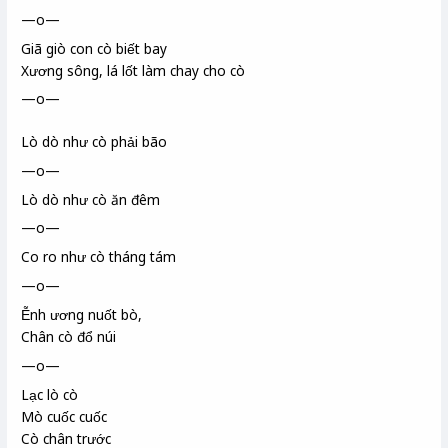
—o—
Giã giò
con cò biết bay
Xương sông
, lá lốt
làm chay
cho cò
—o—
Lò dò như cò phải bão
—o—
Lò dò như cò ăn đêm
—o—
Co ro như cò tháng tám
—o—
Ễnh ương
nuốt bò,
Chân cò đổ núi
—o—
Lạc lò cò
Mò cuốc cuốc
Cò chân trước