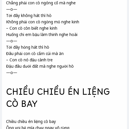
Chẳng phải con cò ngóng cổ mà nghe
—o—
Tới đây không hát thì hò
Không phải con cò ngỏng mỏ nghe kinh
– Con cò còn biết nghe kinh
Huống chi em bậu
làm thinh nghe hoài
—o—
Tới đây hỏng hát thì hò
Đâu phải con cò cắm cúi mà ăn
– Con cò nó đậu cành tre
Đậu đâu dưới đất mà nghe người hò
—o—
CHIỀU CHIỀU ÉN LIỆNG
CÒ BAY
Chiều chiều én
liệng cò bay
Ông voi bẻ mía chạy ngay vô rừng