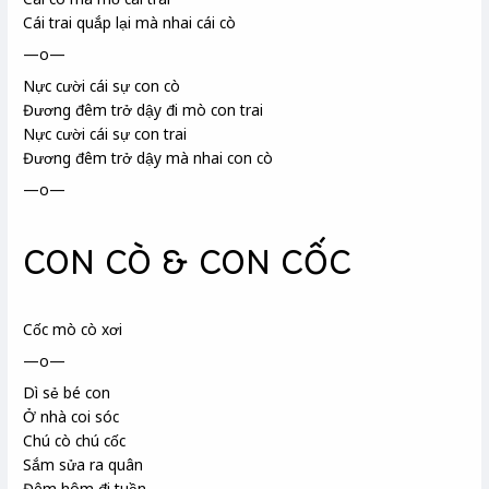
Cái trai quắp lại mà nhai cái cò
—o—
Nực cười cái sự con cò
Đương đêm trở dậy đi mò con trai
Nực cười cái sự con trai
Đương đêm trở dậy mà nhai con cò
—o—
CON CÒ & CON CỐC
Cốc mò cò xơi
—o—
Dì sẻ bé con
Ở nhà coi sóc
Chú cò
chú cốc
Sắm sửa ra quân
Đêm hôm đi tuần