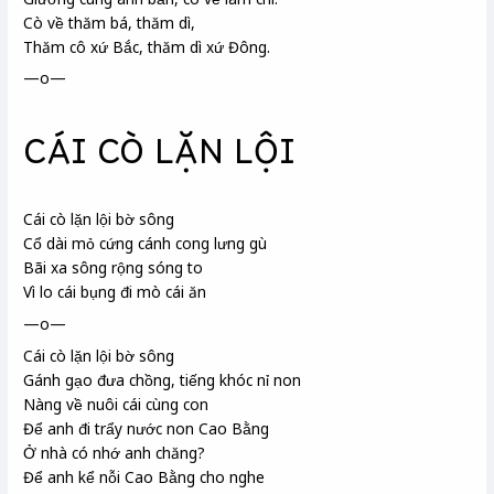
Cò về thăm bá
, thăm dì,
Thăm cô xứ Bắc, thăm dì xứ Đông.
—o—
CÁI CÒ LẶN LỘI
Cái cò lặn lội bờ sông
Cổ dài mỏ cứng cánh cong lưng gù
Bãi xa sông rộng sóng to
Vì lo cái bụng đi mò cái ăn
—o—
Cái cò lặn lội bờ sông
Gánh gạo đưa chồng, tiếng khóc nỉ non
Nàng về nuôi cái
cùng con
Để anh đi trẩy
nước non Cao Bằng
Ở nhà có nhớ anh chăng?
Để anh kể nỗi Cao Bằng cho nghe