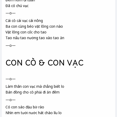
Đã có chú vạc
—o—
Cái cò
cái vạc
cái nông
Ba con cùng béo vặt lông con nào
Vặt lông con cốc
cho tao
Tao nấu tao nướng tao xào tao ăn
—o—
CON CÒ & CON VẠC
—o—
Làm thân con vạc
mà chẳng biết lo
Bán đồng cho cò phải đi ăn đêm
—o—
Có con sáo đậu bờ rào
Nhìn em tưới nước hát chào líu lo