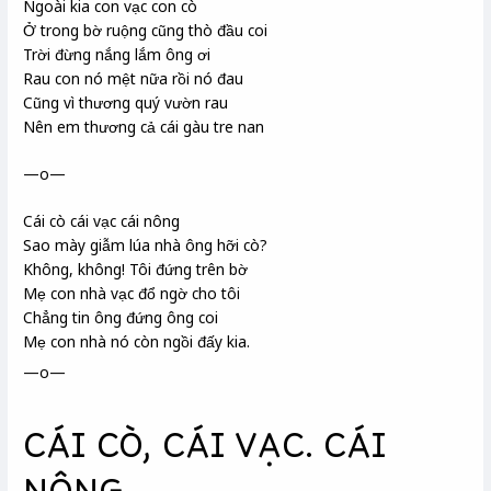
Ngoài kia con vạc con cò
Ở trong bờ ruộng cũng thò đầu coi
Trời đừng nắng lắm ông ơi
Rau con nó mệt nữa rồi nó đau
Cũng vì thương quý vườn rau
Nên em thương cả cái gàu tre nan
—o—
Cái cò cái vạc cái nông
Sao mày giẫm lúa nhà ông hỡi cò?
Không, không! Tôi đứng trên bờ
Mẹ con nhà vạc đổ ngờ cho tôi
Chẳng tin ông đứng ông coi
Mẹ con nhà nó còn ngồi đấy kia.
—o—
CÁI CÒ, CÁI VẠC. CÁI