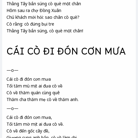
Thằng Tây bắn súng cò què một chân
Hôm sau ra chợ Ðồng Xuân
Chú khách
mới hỏi: sao chân cò què?
Cò rằng: cò đứng bụi tre
Thằng Tây bắn súng, cò què một chân!
CÁI CÒ ĐI ĐÓN CƠN MƯA
—o—
Cái cò đi đón cơn mưa
Tối tăm mù mịt ai đưa cò về
Cò về thăm quán cùng quê
Thăm cha thăm mẹ cò về thăm anh.
—o—
Cái cò đi đón cơn mưa,
Tối tăm mờ mịt ai đưa cò về.
Cò về đến gốc cây đề
,
Giương cung anh bắn, cò về làm chi.