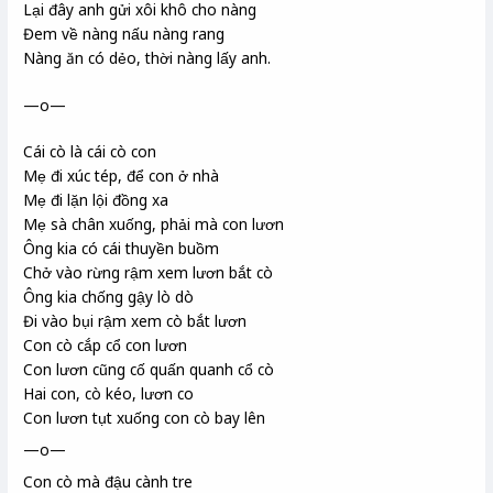
Lại đây anh gửi xôi khô cho nàng
Đem về nàng nấu nàng rang
Nàng ăn có dẻo, thời nàng lấy anh.
—o—
Cái cò là cái cò con
Mẹ đi xúc tép, để con ở nhà
Mẹ đi lặn lội đồng xa
Mẹ sà chân xuống, phải mà con lươn
Ông kia có cái thuyền buồm
Chở vào rừng rậm xem lươn bắt cò
Ông kia chống gậy lò dò
Đi vào bụi rậm xem cò bắt lươn
Con cò cắp cổ con lươn
Con lươn cũng cố quấn quanh cổ cò
Hai con, cò kéo, lươn co
Con lươn tụt xuống con cò bay lên
—o—
Con cò mà đậu cành tre