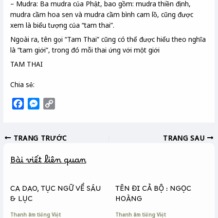
– Mudra: Ba mudra của Phật, bao gồm: mudra thiền định,
mudra cầm hoa sen và mudra cầm bình cam lồ, cũng được
xem là biểu tượng của “tam thai”.
Ngoài ra, tên gọi “Tam Thai” cũng có thể được hiểu theo nghĩa
là “tam giới”, trong đó mỗi thai ứng với một giới
TAM THAI
Chia sẻ:
F
M
C
a
e
o
c
s
p
TRANG TRƯỚC
TRANG SAU
e
s
y
b
e
L
Bài viết liên quan
o
n
i
o
g
n
k
e
k
CA DAO, TỤC NGỮ VỀ SÁU
TÊN ĐI CẢ BỘ : NGỌC
r
& LỤC
HOÀNG
Thanh âm tiếng Việt
Thanh âm tiếng Việt