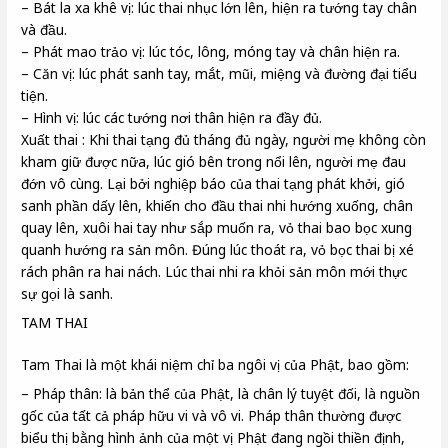
– Bát la xa khê vị: lúc thai nhục lớn lên, hiện ra tướng tay chân
và đầu.
– Phát mao trảo vị: lúc tóc, lông, móng tay và chân hiện ra.
– Căn vị: lúc phát sanh tay, mắt, mũi, miệng và đường đại tiểu
tiện.
– Hình vị: lúc các tướng nơi thân hiện ra đầy đủ.
Xuất thai : Khi thai tạng đủ tháng đủ ngày, người mẹ không còn
kham giữ được nữa, lúc gió bên trong nổi lên, người mẹ đau
đớn vô cùng. Lại bởi nghiệp báo của thai tạng phát khởi, gió
sanh phần dấy lên, khiến cho đầu thai nhi hướng xuống, chân
quay lên, xuôi hai tay như sắp muốn ra, vỏ thai bao bọc xung
quanh hướng ra sản môn. Đúng lúc thoát ra, vỏ bọc thai bị xé
rách phân ra hai nách. Lúc thai nhi ra khỏi sản môn mới thực
sự gọi là sanh.
TAM THAI
Tam Thai là một khái niệm chỉ ba ngôi vị của Phật, bao gồm:
– Pháp thân: là bản thể của Phật, là chân lý tuyệt đối, là nguồn
gốc của tất cả pháp hữu vi và vô vi. Pháp thân thường được
biểu thị bằng hình ảnh của một vị Phật đang ngồi thiền định,