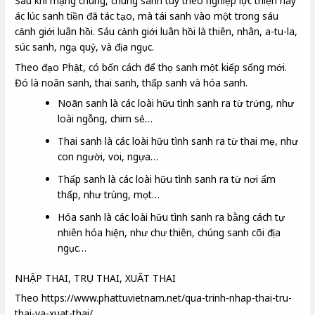
Sau khi mạng chung, chúng sanh tùy theo nghiệp lực thiện hay
ác lúc sanh tiền đã tác tạo, mà tái sanh vào một trong sáu
cảnh giới luân hồi. Sáu cảnh giới luân hồi là thiên, nhân, a-tu-la,
súc sanh, ngạ quỷ, và địa ngục.
Theo đạo Phật, có bốn cách để thọ sanh một kiếp sống mới.
Đó là noãn sanh, thai sanh, thấp sanh và hóa sanh.
Noãn sanh là các loài hữu tình sanh ra từ trứng, như
loài ngỗng, chim sẻ…
Thai sanh là các loài hữu tình sanh ra từ thai mẹ, như
con người, voi, ngựa…
Thấp sanh là các loài hữu tình sanh ra từ nơi ẩm
thấp, như trùng, mọt…
Hóa sanh là các loài hữu tình sanh ra bằng cách tự
nhiên hóa hiện, như chư thiên, chúng sanh cõi địa
ngục…
NHẬP THAI, TRỤ THAI, XUẤT THAI
Theo https://www.phattuvietnam.net/qua-trinh-nhap-thai-tru-
thai-va-xuat-thai/