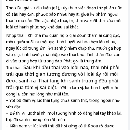
Theo Du già sư địa luận (q1), tùy theo việc đoạn trừ phiền não
có sâu hay cạn, phước báo nhiều hay ít, giữa kẻ phàm người
thánh mà dẫn đến việc nhập thai, trụ thai và xuất thai của mỗi
loài có hạnh phúc hay khổ đau sai khác.
Nhập thai : Khi cha mẹ quan hệ ở giai đoạn tham ái cùng cực,
mỗi người xuất ra một giọt tinh huyết và hòa hợp lẫn nhau,
ngay lúc đó trung ấm liền sanh ý niệm chấp thủ, muốn gá hợp
vào giọt tinh huyết, mà nhập vào thai bào. Tinh thần đứa con
đi vào trong hợp tử trong đạo Phật gọi là trung ấm.
Sau khi đầu thai vào loài nào, thai nhi phải
Trụ thai :
trải qua thời gian tương đương với loài ấy rồi mới
được sanh ra. Thai tạng khi sanh trưởng đều phải
trải qua tám vị sai biệt.
– Yết la lam vị: lúc tinh huyết mới
đọng lại còn hơi lỏng như mũi tên.
– Yết bộ đàm vị: lúc thai tạng chưa sanh thịt, trong ngoài như
sữa đặc.
– Bế thi vị: lúc thai nhi mới tượng hình có dáng hai tay khép lại,
thịt đã sanh nhưng còn rất mềm.
– Kiền nam vị: lúc khối thịt đã hơi cứng có thể xoa rờ được.