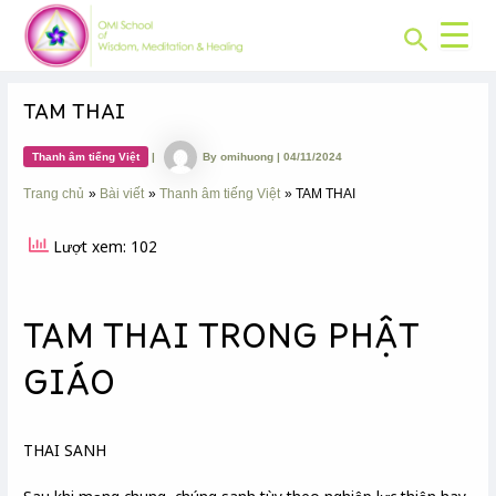
CHUYÊN
Skip
Post
MỤC:
Search
to
navigation
content
TAM THAI
Thanh âm tiếng Việt
|
By
omihuong
|
04/11/2024
Trang chủ
Bài viết
Thanh âm tiếng Việt
TAM THAI
Lượt xem: 102
TAM THAI TRONG PHẬT
GIÁO
THAI SANH