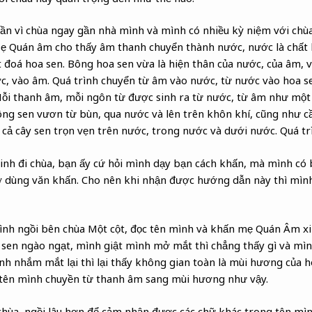
lần vì chùa ngay gần nhà mình và mình có nhiều kỳ niệm với chùa.
Mẹ Quán âm cho thấy âm thanh chuyển thành nước, nước là chất l
đoá hoa sen. Bông hoa sen vừa là hiện thân của nước, của âm, vừ
c, vào âm. Quá trình chuyển từ âm vào nước, từ nước vào hoa sen
Mỗi thanh âm, mỗi ngôn từ được sinh ra từ nước, từ âm như một
ông sen vươn từ bùn, qua nước và lên trên khôn khí, cũng như 
cả cây sen trọn vẹn trên nước, trong nước và dưới nước. Quá trì
nh đi chùa, bạn ấy cứ hỏi mình dạy bạn cách khấn, mà mình có bi
 dùng văn khấn. Cho nên khi nhận được hướng dẫn này thì mình c
nh ngồi bên chùa Một cột, đọc tên mình và khấn mẹ Quán Âm xi
 sen ngào ngạt, mình giật mình mở mắt thì chẳng thấy gì và mì
ình nhắm mắt lại thì lại thấy không gian toàn là mùi hương của h
tên mình chuyền từ thanh âm sang mùi hương như vậy.
 chùa, ngồi lâu hơn để cảm nhận được các chữ khác trong tên mìn