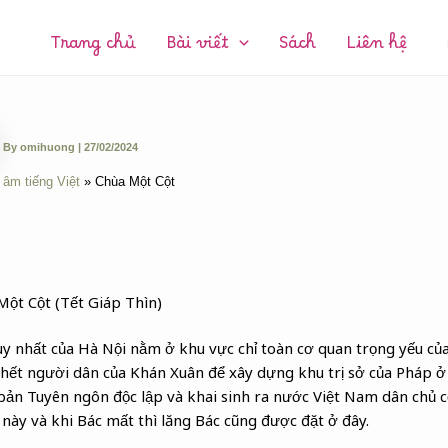
CHUYÊN
MỤC:
Trang chủ
Bài viết
Sách
Liên hệ
By
omihuong
|
27/02/2024
 âm tiếng Việt
Chùa Một Cột
Một Cột (Tết Giáp Thìn)
duy nhất của Hà Nội nằm ở khu vực chỉ toàn cơ quan trọng yếu củ
 hết người dân của Khán Xuân để xây dựng khu trị sở của Pháp ở
bản Tuyên ngôn độc lập và khai sinh ra nước Việt Nam dân chủ c
này và khi Bác mất thì lăng Bác cũng được đặt ở đây.