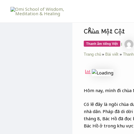
Skip
Post
to
navigation
content
Chùa Một Cột
Thanh âm tiếng Việt
|
Trang chủ
Bài viết
Thanh
Hôm nay, mình đi chùa 
Có lẽ đây là ngôi chùa 
nhà dân. Pháp đã di dời
tháng 8, Bác Hồ đã đọc 
Bác Hồ ở trong khu vực 