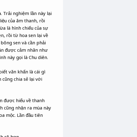
 Trải nghiệm lần này lại
iệu của âm thanh, rồi
a là hình chiếu của sự
, rồi từ hoa sen lại về
 bông sen và cần phải
cần được cảm nhân như
nh này gọi là Chu diên.
ết văn khấn là cái gì
ũng chia sẻ lại với
n được hiểu về thanh
nh cũng nhận ra mùa này
oa mộc. Lần đầu tiên
h rõ hơn.