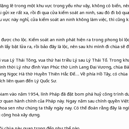
ặng lẽ trong một khu vực trọng yếu như vậy, không có biển, nê
 gửi xe rất xa, rồi đi qua cửa kiểm soát an ninh, sau đó đi bộ q
 vực này nghỉ, cửa kiểm soát an ninh không làm việc, thì cũng
ược cho lộc. Kiểm soát an ninh phát hiện ra trong phong bì lộc
 lấy bật lửa ra, rồi bảo đây là lộc, nên sau khi mình đi chùa sẽ đ
i vua Lý Thái Tông, vua thứ hai triều Lý sau Lý Thái Tổ. Trong 
rình thời Lý như đình Vạn Phúc thờ Linh Lang Đại Vương, chùa B
làng Ngọc Hà thờ Huyền Thiên Hắc Đế…. Về phía Hồ Tây, có chùa 
ích liên quan đến Lý Quốc Sư.
 Nam vào năm 1954, lính Pháp đã đặt bom phá huỷ công trình duy
cơ quan hành chính của Pháp này. Ngay năm sau chính quyền Việ
 hoa sen như chúng ta thấy ngày nay. Có thể đoán rằng đây là ng
 cộng hoà xây dựng.
ôi chùa này quan trọng đến như thế nào.