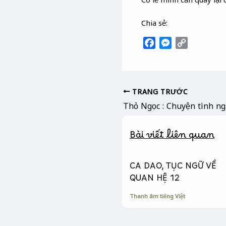
Chia sẻ:
F
M
C
a
e
o
c
s
p
e
s
y
b
e
L
TRANG TRƯỚC
o
n
i
Thỏ Ngọc : Chuyện tình ng
o
g
n
k
e
k
Bài viết liên quan
r
CA DAO, TỤC NGỮ VỀ
QUAN HỆ 12
Thanh âm tiếng Việt