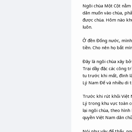
Ngôi chùa Một Cột nằm l
dân muốn vào chùa, phải
được chùa. Hôm nào khu
luôn.
Ở đền Đống nước, mình đ
tiền. Cho nên họ bắt mình
Đây là ngôi chùa xây bở
Trại dầy đặc các công t
tu trước khi mất, đình 
Lý Nam Đế và nhiều di t
Trước khi rút khỏi Việt
Lý trong khu vực toàn 
lại ngôi chùa, theo hình
quyền Việt Nam dân chủ
Nói như vậy để thấy, ng