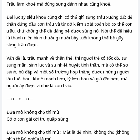
Trâu làm khoẻ mà dùng sừng đánh nhau cũng khoẻ.
Đại lực sỹ siêu khoẻ cũng chỉ có thể ghì sừng trâu xuống đất để
chặn đứng đầu con trâu và từ đó kiểm soát toàn bộ cơ thể con
trâu, chứ không thể dễ dàng bẻ được sừng nó. Nói thể để hiểu
là thanh niên bình thường mười bảy tuổi không thể bẻ gãy
sừng trâu được.
Vấn đề là, trâu mạnh về thân thể, thì người trẻ có tốc độ, sự
sung mãn, sinh lực và sự nhiệt huyết tinh thần, mà có thể so
sánh, bù đắp và một số trường hợp thắng được những người
lớn tuổi hơn, khoẻ mạnh hơn, lỳ lợm hơn và già đời hơn, mà
người ấy được ví như là con trâu.
—o—o—o—
Đứa mô không chộ thì mù
Có o con gái cỡi tru quặp sừng
Đứa mô không chộ thì mù : Mắt là để nhìn, không chộ (không
nhìn thấy) nghĩa là mù.