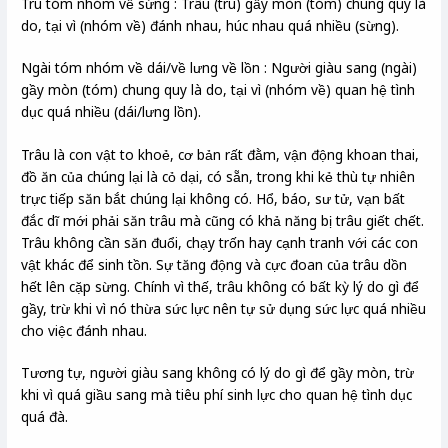
Tru tóm nhóm về sừng : Trâu (tru) gầy mòn (tóm) chung quy là
do, tại vì (nhóm về) đánh nhau, húc nhau quá nhiều (sừng).
Ngài tóm nhóm về dái/về lưng về lồn : Người giàu sang (ngài)
gầy mòn (tóm) chung quy là do, tại vì (nhóm về) quan hệ tình
dục quá nhiều (dái/lưng lồn).
Trâu là con vật to khoẻ, cơ bản rất đằm, vận động khoan thai,
đồ ăn của chúng lại là cỏ dại, có sẵn, trong khi kẻ thù tự nhiên
trực tiếp săn bắt chúng lại không có. Hổ, báo, sư tử, vạn bất
đắc dĩ mới phải săn trâu mà cũng có khả năng bị trâu giết chết.
Trâu không cần săn đuổi, chạy trốn hay cạnh tranh với các con
vật khác để sinh tồn. Sự tăng động và cực đoan của trâu dồn
hết lên cặp sừng. Chính vì thế, trâu không có bất kỳ lý do gì để
gầy, trừ khi vì nó thừa sức lực nên tự sử dụng sức lực quá nhiều
cho việc đánh nhau.
Tương tự, người giàu sang không có lý do gì để gầy mòn, trừ
khi vì quá giầu sang mà tiêu phí sinh lực cho quan hệ tình dục
quá đà.