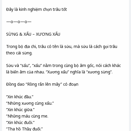
Đây là kinh nghiệm chọn trâu tốt
—o—o—o—
SỪNG & XẨU – XƯƠNG XẨU
Trong bộ địa chi, trâu có tên là sửu, mà sửu là cách gọi trâu
theo cái sừng.
Sửu và “sẩu”, “xẩu” nằm trong cùng bộ âm gốc, nói cách khác
là biến âm của nhau. “Xương xẩu” nghĩa là “xương sừng”.
Đồng dao “Rồng rắn lên mây” có đoạn
“Xin khúc đầu.”
“Những xương cùng xẩu.”
“Xin khúc giữa.”
“Những máu cùng me.
“Xin khúc đuôi.”
“Tha hồ Thầy đuổi.”