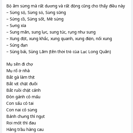
Bộ âm sừng mà rất dương và rất động cũng cho thấy điều này
– Sừng sộ, Sừng sỏ, Sừng sững
– Sửng cồ, Sửng sốt, Mè sửng
– Sưng xỉa
– Sung mãn, sung lực, sung túc, rụng như sung
– Xung đột, xung khắc, xung quanh, xung điện, nổi xung
– Súng đạn
– Sùng bái, Sùng Lãm (tên thời trẻ của Lạc Long Quân)
Mụ sên đi chợ
Mụ rổ ở nhà
Bắt gà làm thịt
Bắt vịt chặt đuôi
Bắt ruồi chặt cánh
Đòn gánh có mấu
Con sấu có tai
Con nai có sừng
Bánh chưng thì ngọt
Roi mót thì đau
Hàng trầu hàng cau