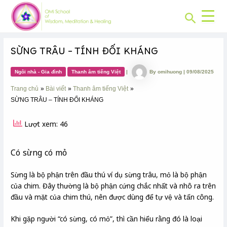
CHUYÊN
Skip
Post
MỤC:
Search
to
navigation
content
SỪNG TRÂU – TÍNH ĐỐI KHÁNG
Ngôi nhà - Gia đình
Thanh âm tiếng Việt
|
By
omihuong
|
09/08/2025
Trang chủ
Bài viết
Thanh âm tiếng Việt
SỪNG TRÂU – TÍNH ĐỐI KHÁNG
Lượt xem: 46
Có sừng có mỏ
Sừng là bộ phận trên đầu thú ví dụ sừng trâu, mỏ là bộ phận
của chim. Đây thường là bộ phận cứng chắc nhất và nhô ra trên
đầu và mặt của chim thú, nên được dùng để tự vệ và tấn công.
Khi gặp người “có sừng, có mỏ”, thì cần hiểu rằng đó là loại