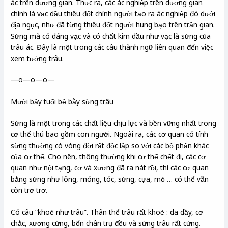
ác trên dương gian. Thực ra, các ác nghiệp trên dương gian
chính là vạc dầu thiêu đốt chính người tạo ra ác nghiệp đó dưới
địa ngục, như đã từng thiêu đốt người hung bạo trên trần gian.
Sừng mà có dáng vạc và có chất kim dầu như vạc là sừng của
trâu ác. Đây là một trong các câu thành ngữ liên quan đến việc
xem tướng trâu.
—o—o—o—
Mười bảy tuổi bẻ bẫy sừng trâu
Sừng là một trong các chất liệu chịu lực và bền vững nhất trong
cơ thể thú bao gồm con người. Ngoài ra, các cơ quan có tính
sừng thường có vòng đời rất độc lập so với các bộ phận khác
của cơ thể. Cho nên, thông thường khi cơ thể chết đi, các cơ
quan như nội tạng, cơ và xương đã ra nát rồi, thì các cơ quan
bằng sừng như lông, móng, tóc, sừng, cựa, mỏ … có thể vẫn
còn trơ trơ.
Có câu “khoẻ như trâu”. Thân thể trâu rất khoẻ : da dầy, cơ
chắc, xương cứng, bốn chân trụ đều và sừng trâu rất cứng.