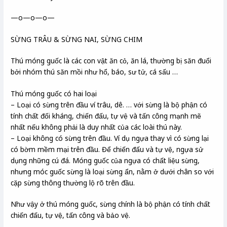
—o—o—o—
SỪNG TRÂU & SỪNG NAI, SỪNG CHIM
Thú móng guốc là các con vật ăn cỏ, ăn lá, thường bị săn đuổi
bởi nhóm thú săn mồi như hổ, báo, sư tử, cá sấu …
Thú móng guốc có hai loại
– Loại có sừng trên đầu ví trâu, dê. … với sừng là bộ phận có
tính chất đối kháng, chiến đấu, tự vệ và tấn công mạnh mẽ
nhất nếu không phải là duy nhất của các loài thú này.
– Loại không có sừng trên đầu. Ví dụ ngựa thay vì có sừng lại
có bờm mềm mại trên đầu. Để chiến đấu và tự vệ, ngựa sử
dụng những cú đá. Móng guốc của ngựa có chất liệu sừng,
nhưng móc guốc sừng là loại sừng ẩn, nằm ở dưới chân so với
cặp sừng thông thường lộ rõ trên đầu.
Như vậy ở thú móng guốc, sừng chính là bộ phận có tính chất
chiến đấu, tự vệ, tấn công và bảo vệ.