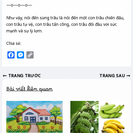
—o—o—o—
Như vậy, nói đến sừng trâu là nói đến một con trâu chiến đấu,
con trâu tự vệ, con trâu tấn công, con trâu đối đầu với sức
mạnh và sự lỳ lợm.
Chia sẻ:
F
M
C
a
e
o
c
s
p
TRANG TRƯỚC
TRANG SAU
e
s
y
b
e
L
Bài viết liên quan
o
n
i
o
g
n
k
e
k
r