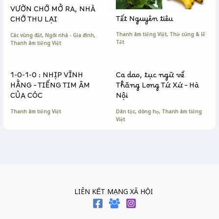
VƯỜN CHỚ MỞ RA, NHÀ
Tết Nguyên tiêu
CHỚ THU LẠI
Thanh âm tiếng Việt
,
Thờ cúng & lễ
Các vùng đất
,
Ngôi nhà - Gia đình
,
Tết
Thanh âm tiếng Việt
1-0-1-0 : NHỊP VĨNH
Ca dao, tục ngữ về
HẰNG – TIẾNG TIM ÂM
Thăng Long Tứ Xứ – Hà
CỦA CÓC
Nội
Thanh âm tiếng Việt
Dân tộc, dòng họ
,
Thanh âm tiếng
Việt
LIÊN KẾT MẠNG XÃ HỘI