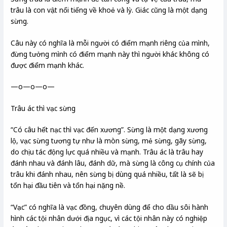
trâu là con vật nổi tiếng về khoẻ và lỳ. Giác cũng là một dạng
sừng.
Câu này có nghĩa là mỗi người có điểm mạnh riêng của mình,
đừng tưởng mình có điểm mạnh này thì người khác không có
được điểm mạnh khác.
—o—o—o—
Trâu ác thì vạc sừng
“Có câu hết nạc thì vạc đến xương”. Sừng là một dạng xương
lộ, vạc sừng tương tự như là mòn sừng, mẻ sừng, gãy sừng,
do chịu tác động lực quá nhiều và mạnh. Trâu ác là trâu hay
đánh nhau và đánh lâu, đánh dữ, mà sừng là công cụ chính của
trâu khi đánh nhau, nên sừng bị dùng quá nhiều, tất là sẽ bị
tổn hại đầu tiên và tổn hại nặng nề.
“Vạc” có nghĩa là vạc đồng, chuyên dùng để cho dầu sôi hành
hình các tội nhân dưới địa ngục, vì các tội nhân này có nghiệp