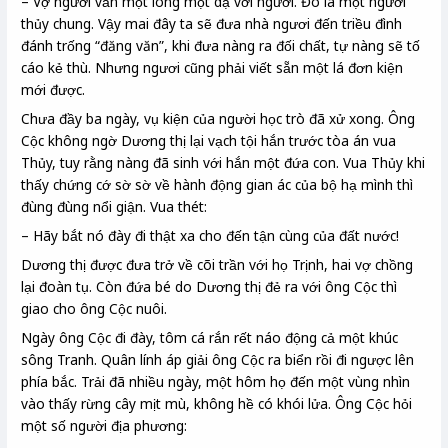
– Vợ người vẫn một lòng một dạ với người. Đó là một người
thủy chung. Vậy mai đây ta sẽ đưa nhà ngươi đến triều đình
đánh trống “đăng văn”, khi đưa nàng ra đối chất, tự nàng sẽ tố
cáo kẻ thù. Nhưng ngươi cũng phải viết sẵn một lá đơn kiện
mới được.
Chưa đầy ba ngày, vụ kiện của người học trò đã xử xong. Ông
Cộc không ngờ Dương thị lại vạch tội hắn trước tòa án vua
Thủy, tuy rằng nàng đã sinh với hắn một đứa con. Vua Thủy khi
thấy chứng cớ sờ sờ về hành động gian ác của bộ hạ mình thì
đùng đùng nổi giận. Vua thét:
– Hãy bắt nó đày đi thật xa cho đến tận cùng của đất nước!
Dương thị được đưa trở về cõi trần với họ Trịnh, hai vợ chồng
lại đoàn tụ. Còn đứa bé do Dương thị đẻ ra với ông Cộc thì
giao cho ông Cộc nuôi.
Ngày ông Cộc đi đày, tôm cá rắn rết náo động cả một khúc
sông Tranh. Quân lính áp giải ông Cộc ra biển rồi đi ngược lên
phía bắc. Trải đã nhiều ngày, một hôm họ đến một vùng nhìn
vào thấy rừng cây mịt mù, không hề có khói lửa. Ông Cộc hỏi
một số người địa phương: