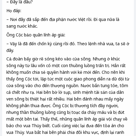
– Đây là đâu?
Họ đáp:
– Nơi đây đã sắp đến địa phận nước Việt rồi. Đi qua nữa là
sang nước khác.
Ông Cộc bảo quân lính áp giải:
– Vậy là đã đến chốn kỳ cùng rồi đó. Theo lệnh nhà vua, ta sẽ ở
đây.
Cả đoàn bấy giờ rẽ sóng kéo vào cửa sông. Nhưng ở khúc
sông này từ lâu vốn có một con thuồng luồng trấn trị. Hắn rất
không muốn chia sẻ quyền hành với kẻ mới đến. Cho nên khi
thấy ông Cộc tới, lập tức một cuộc giao phong diễn ra dữ dội từ
cửa sông vào cho đến thượng nguồn. Nước bắn tung tóe, tôm
cá chết như rạ. Hai bên bờ lở sụp, sinh mệnh tài sản của dân
ven sông bị thiệt hại rất nhiều. Hai bên đánh nhau mấy ngày
không phân thua được. Ông Cộc bị thương tích đầy người,
nhưng thần thuồng luồng cũng bị toạc da chảy máu và bị đứt
mất một bên tai. Thấy thế, những quân lính áp giải vội chạy về
báo cho vua Thủy biết. Cuối cùng việc lại đưa đến tòa án cho
vua Thủy. Vua bắt hai bên phải chia đôi khu vực, định lại ranh