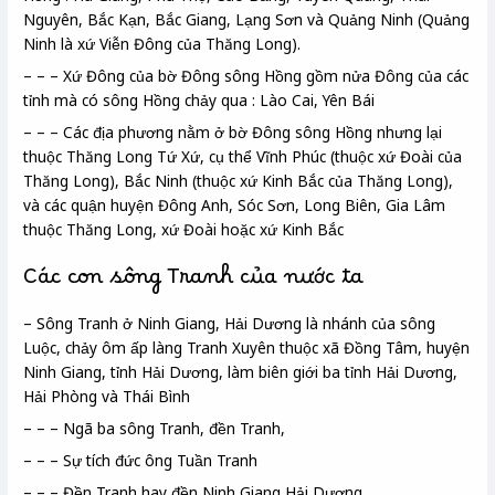
Nguyên, Bắc Kạn, Bắc Giang, Lạng Sơn và Quảng Ninh (Quảng
Ninh là xứ Viễn Đông của Thăng Long).
– – – Xứ Đông của bờ Đông sông Hồng gồm nửa Đông của các
tỉnh mà có sông Hồng chảy qua : Lào Cai, Yên Bái
– – – Các địa phương nằm ở bờ Đông sông Hồng nhưng lại
thuộc Thăng Long Tứ Xứ, cụ thể Vĩnh Phúc (thuộc xứ Đoài của
Thăng Long), Bắc Ninh (thuộc xứ Kinh Bắc của Thăng Long),
và các quận huyện Đông Anh, Sóc Sơn, Long Biên, Gia Lâm
thuộc Thăng Long, xứ Đoài hoặc xứ Kinh Bắc
Các con sông Tranh của nước ta
– Sông Tranh ở Ninh Giang, Hải Dương là nhánh của sông
Luộc, chảy ôm ấp làng Tranh Xuyên thuộc xã Đồng Tâm, huyện
Ninh Giang, tỉnh Hải Dương, làm biên giới ba tỉnh Hải Dương,
Hải Phòng và Thái Bình
– – – Ngã ba sông Tranh, đền Tranh,
– – – Sự tích đức ông Tuần Tranh
– – – Đền Tranh hay đền Ninh Giang Hải Dương