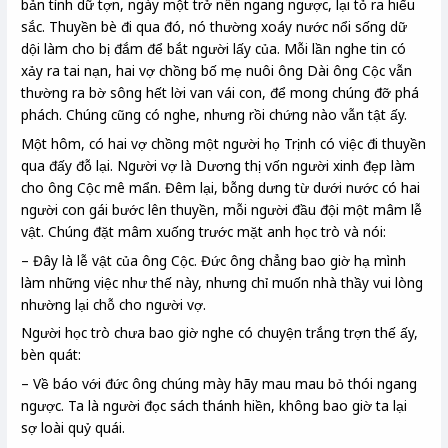
bản tính dữ tợn, ngày một trở nên ngang ngược, lại tỏ ra hiếu
sắc. Thuyền bè đi qua đó, nó thường xoáy nước nổi sống dữ
dội làm cho bị đắm để bắt người lấy của. Mỗi lần nghe tin có
xảy ra tai nạn, hai vợ chồng bố mẹ nuôi ông Dài ông Cộc vẫn
thường ra bờ sông hết lời van vái con, để mong chúng đỡ phá
phách. Chúng cũng có nghe, nhưng rồi chứng nào vẫn tật ấy.
Một hôm, có hai vợ chồng một người họ Trịnh có việc đi thuyền
qua đấy đỗ lại. Người vợ là Dương thị vốn người xinh đẹp làm
cho ông Cộc mê mẩn. Đêm lại, bỗng dưng từ dưới nước có hai
người con gái bước lên thuyền, mỗi người đầu đội một mâm lễ
vật. Chúng đặt mâm xuống trước mặt anh học trò và nói:
– Đây là lễ vật của ông Cộc. Đức ông chẳng bao giờ hạ mình
làm những việc như thế này, nhưng chỉ muốn nhà thầy vui lòng
nhường lại chỗ cho người vợ.
Người học trò chưa bao giờ nghe có chuyện trắng trợn thế ấy,
bèn quát:
– Về báo với đức ông chúng mày hãy mau mau bỏ thói ngang
ngược. Ta là người đọc sách thánh hiền, không bao giờ ta lại
sợ loài quỷ quái.