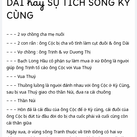
DÀI hay SỰ TÍCH SÔNG KỲ
CÙNG
– – – 2 vợ chồng cha mẹ nuôi
– – – 2 con rắn : ông Cộc bị cha vô tình làm cụt đuôi & ông Dài
– – – Vợ chồng : ông Trịnh & vợ Dương Thị
– – – Bạch Long Hầu có phận sự làm mưa ở xứ Đông là người
giúp ông Trịnh tố cáo ông Cộc với Vua Thuỷ
– – – Vua Thuỷ
– – – Thuồng luồng là người đánh nhau với ông Cộc ở Kỳ Cùng,
sau bị vua Thuỷ giao cho thần Núi, đưa ra cái chuông
– – – Thần Núi
– – – Hòn đá là cái đầu của ông Cộc để ở Kỳ cùng, cái đuôi của
ông Cộc bị đứt từ đầu đời do bị cha cuốc phải và cuối cùng còn
cái thân giữa
Ngày xưa, ở vùng sông Tranh thuộc về tỉnh Đông có hai vợ