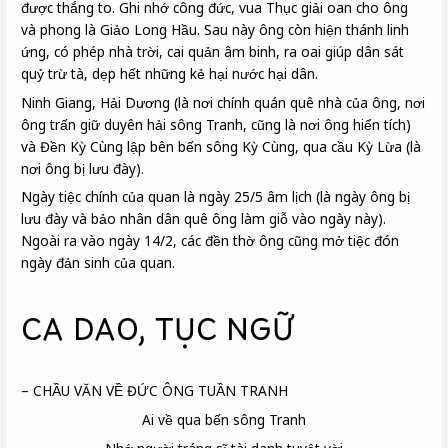
được thắng to. Ghi nhớ công đức, vua Thục giải oan cho ông
và phong là Giảo Long Hầu. Sau này ông còn hiện thánh linh
ứng, có phép nhà trời, cai quản âm binh, ra oai giúp dân sát
quỷ trừ tà, dẹp hết những kẻ hại nước hại dân.
Ninh Giang, Hải Dương (là nơi chính quán quê nhà của ông, nơi
ông trấn giữ duyên hải sông Tranh, cũng là nơi ông hiển tích)
và Đền Kỳ Cùng lập bên bến sông Kỳ Cùng, qua cầu Kỳ Lừa (là
nơi ông bị lưu đày).
Ngày tiệc chính của quan là ngày 25/5 âm lịch (là ngày ông bị
lưu đày và bảo nhân dân quê ông làm giỗ vào ngày này).
Ngoài ra vào ngày 14/2, các đền thờ ông cũng mở tiệc đón
ngày đản sinh của quan.
CA DAO, TỤC NGỮ
– CHẦU VĂN VỀ ĐỨC ÔNG TUẦN TRANH
Ai về qua bến sông Tranh