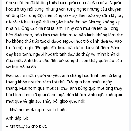
Chưa dứt lời đã không thấy hai người con gái đâu nữa. Người
học trò tuy nói cứng, nhưng vốn từng nghe những câu chuyện
về ông Dài, ông Cộc nên cũng có ý sợ. Bèn bảo vợ cầm lấy tay
nải rồi cả hai từ giã chủ thuyền bước lên bờ. Nhưng không kịp
nữa rồi. Ông Cộc đã nói là làm. Thấy con mồi đã lên bộ, ông
bèn đuổi theo, hóa làm một trận mưa bão kinh khủng làm cho
họ không thể tiếp tục đi được. Người học trò đành đưa vợ vào
trú ở một ngôi đền gần đó. Mưa bão kéo dài suốt đêm. Sáng
dậy bão tạnh, người học trò tỉnh dậy đã thấy vợ mình biến đi
đâu mất. Anh theo dấu đến bờ sông chỉ còn thấy quần áo của
vợ trút bỏ lại đó.
Đau xót vì mất người vợ yêu, anh chàng học Trịnh bèn đi lang
thang khắp nơi tìm cách trả thù. Trải qua bao nhiêu ngày
tháng. Một hôm qua một cái chợ, anh bỗng gặp một ông thầy
bói hình dung cổ quái đang ngồi đón khách. Anh ngồi xuống xin
một quẻ về gia sự. Thầy bói gieo quẻ, nói:
– Nhà ngươi đang có sự lo buồn.
Anh đáp lời:
– Xin thầy cứ cho biết.