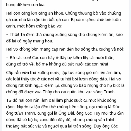
hung dữ hơn con kia.
Hai con càng lớn càng ăn khỏe. Chúng thường bò vào chuồng
gà các nhà lân cận tìm bắt gà con. Bị xóm giềng chửi bới luôn
canh, một hôm chồng bảo vợ:
– Thôi! Ta đem thả chúng xuống sông cho chúng kiếm ăn, kẻo
để lại có ngày mang họa.
Hai vợ chồng bèn mang cặp rắn đến bờ sông thả xuống và nói:
– Bớ các con! Các con hãy ở đây tự kiếm lấy cái nuôi thân,
đừng có trở về, bố mẹ không đủ sức nuôi các con nữa!
Cặp rắn vừa thả xuống nước, lập tức sóng gió nổi lên ầm âm,
các loài thủy tộc ở các nơi về tụ hội bơi lượn đông đảo. Hai vợ
chồng rất kinh ngạc. Đêm lại, chúng về báo mộng cho họ biết là
chúng đã được vua Thủy cho cai quản khu vực sông Tranh.
Từ đó hai con rắn làm oai làm phúc suốt cả một khúc sông
rộng. Người ta lập đền thờ chúng bên sông, gọi chúng là Đức
ông tuần Tranh, cũng gọi là Ông Dài, ông Cộc. Tuy mọi thứ cần
dùng đã có bộ hạ cung đốn đầy đủ, nhưng chúng vẫn thỉnh
thoảng bắt súc vật và người qua lại trên sông. Duy ông Cộc