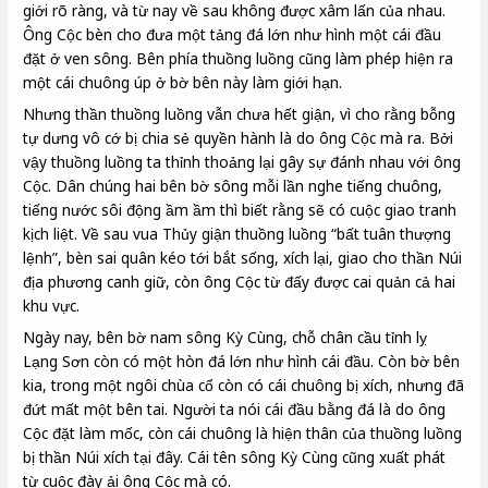
giới rõ ràng, và từ nay về sau không được xâm lấn của nhau.
Ông Cộc bèn cho đưa một tảng đá lớn như hình một cái đầu
đặt ở ven sông. Bên phía thuồng luồng cũng làm phép hiện ra
một cái chuông úp ở bờ bên này làm giới hạn.
Nhưng thần thuồng luồng vẫn chưa hết giận, vì cho rằng bỗng
tự dưng vô cớ bị chia sẻ quyền hành là do ông Cộc mà ra. Bởi
vậy thuồng luồng ta thỉnh thoảng lại gây sự đánh nhau với ông
Cộc. Dân chúng hai bên bờ sông mỗi lần nghe tiếng chuông,
tiếng nước sôi động ầm ầm thì biết rằng sẽ có cuộc giao tranh
kịch liệt. Về sau vua Thủy giận thuồng luồng “bất tuân thượng
lệnh”, bèn sai quân kéo tới bắt sống, xích lại, giao cho thần Núi
địa phương canh giữ, còn ông Cộc từ đấy được cai quản cả hai
khu vực.
Ngày nay, bên bờ nam sông Kỳ Cùng, chỗ chân cầu tỉnh lỵ
Lạng Sơn còn có một hòn đá lớn như hình cái đầu. Còn bờ bên
kia, trong một ngôi chùa cổ còn có cái chuông bị xích, nhưng đã
đứt mất một bên tai. Người ta nói cái đầu bằng đá là do ông
Cộc đặt làm mốc, còn cái chuông là hiện thân của thuồng luồng
bị thần Núi xích tại đây. Cái tên sông Kỳ Cùng cũng xuất phát
từ cuộc đày ải ông Cộc mà có.