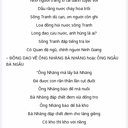
Nhớ người tráng sĩ tài danh tuyệt vời
Dẫu rằng nước chảy hoa trôi
Sông Tranh dù cạn, ơn người còn ghi
Loa đồng hỏi nước sông Tranh
Long đao cứu nước, anh hùng là ai?
Sông Tranh đáp tiếng trả lời
Có Quan đệ ngũ, chính người Ninh Giang
– ĐỒNG DAO VỀ ÔNG NHĂNG BÀ NHĂNG hoặc ÔNG NGÂU
BÀ NGÂU
“Ông Nhăng mà lấy bà Nhăng
Đẻ được con rắn thằn lằn cụt đuôi
Ông Nhăng bảo để mà nuôi
Bà Nhăng đập chết đem vùi đống tro
Ông Nhăng bảo để bà kho
Bà Nhăng đập chết đem cho láng giềng
Có kho thì kho với riềng