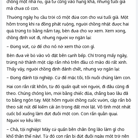
chồng một nhà nọ, gia tư cũng vào hạng khá, nhưng tuổi già
mà chưa có con.
Thường ngày họ cầu trời có một đứa con cho vui tuổi già. Một
hôm trong khi ra đồng phát ruộng, người chồng nhặt được hai
quả trứng to bằng nắm tay, bèn đưa cho vợ xem. Xem xong,
chồng định vứt đi, nhưng người vợ ngăn lại:
– Đừng vứt, cứ để cho nó nở xem thử con gì.
Bèn đưa vè bỏ vào vò đặt bên cạnh bếp. Chỉ trong mấy ngày,
trứng nở thành một cặp rắn nhỏ trên đầu có mào đỏ rất xinh.
Thấy vậy, người chồng định đánh chết, nhưng vợ ngăn lại:
– Đừng đánh tội nghiệp. Cứ để mặc tôi, tôi nuôi chúng làm con.
Hai con rắn rất khôn, từ đó quấn quít với người, đi đâu cũng đi
theo. Chúng chóng lớn, mới bằng chiếc đũa, chẳng bao lâu đã
to bằng ngón tay. Một hôm người chồng cuốc vườn, cặp rắn bò
theo sát nút để kiếm cái ăn trong đất mới lật. Vô tình một nhát
cuốc bổ xuống làm đứt đuôi một con. Con rắn quằn quại.
Người vợ kêu lên:
– Chà, tội nghiệp! Mày cứ quẩn bên chân ông lão làm gì cho
khổ thân thế này!. Từ đó con rắn bị đứt đuôi ngày một trở nên