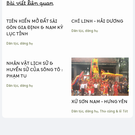
Bài viết liên quan
o
n
i
o
g
n
k
e
k
TIÊN HIỀN MỞ ĐẤT SÀI
CHÍ LINH – HẢI DƯƠNG
r
GÒN GIA ĐỊNH & NAM KỲ
Dân tộc, dòng họ
LỤC TỈNH
Dân tộc, dòng họ
NHÂN VẬT LỊCH SỬ &
HUYỀN SỬ CỦA SÔNG TÔ :
PHẠM TU
Dân tộc, dòng họ
XỨ SƠN NAM – HƯNG YÊN
Dân tộc, dòng họ
,
Thờ cúng & lễ Tết