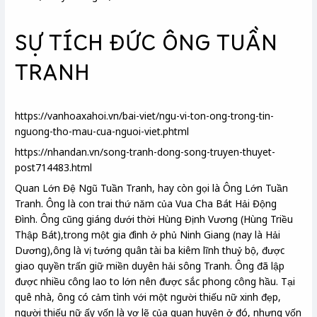
SỰ TÍCH ĐỨC ÔNG TUẦN
TRANH
https://vanhoaxahoi.vn/bai-viet/ngu-vi-ton-ong-trong-tin-
nguong-tho-mau-cua-nguoi-viet.phtml
https://nhandan.vn/song-tranh-dong-song-truyen-thuyet-
post714483.html
Quan Lớn Đệ Ngũ Tuần Tranh, hay còn gọi là Ông Lớn Tuần
Tranh. Ông là con trai thứ năm của Vua Cha Bát Hải Động
Đình. Ông cũng giáng dưới thời Hùng Định Vương (Hùng Triều
Thập Bát),trong một gia đình ở phủ Ninh Giang (nay là Hải
Dương),ông là vị tướng quân tài ba kiêm lĩnh thuỷ bộ, được
giao quyền trấn giữ miền duyên hải sông Tranh. Ông đã lập
được nhiều công lao to lớn nên được sắc phong công hầu. Tại
quê nhà, ông có cảm tình với một người thiếu nữ xinh đẹp,
người thiếu nữ ấy vốn là vợ lẽ của quan huyện ở đó, nhưng vốn