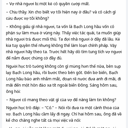
– Vợ nhà ngươi bị một kẻ có quyền cướp mất.
– Chịu thầy. Xin cho biết vợ tôi hiện nay ở đâu? và có cách gì
cứu được vợ tôi không?
– Không giấu gì nhà ngươi, ta vốn là Bạch Long hầu vốn có
phận sự làm mưa ở vùng này. Thấy việc tác quái, ta muốn giúp
nhà ngươi trả được mối thù. Ta đợi nhà ngươi ở đây đã lâu. Kẻ
kia tuy quyền thế nhưng không thể làm loạn chính pháp. Vậy
nhà ngươi hãy theo ta. Trước hết hãy dò tìm tung tích vợ ngươi
để nắm được chứng cớ đầy đủ.
Người học trò tưởng không còn gì mừng hơn thế nữa, bèn sụp
lạy Bạch Long hầu, rồi bước theo bén gót. Đến bờ biển, Bạch
Long hầu bảo anh nhắm mắt, đoạn rẽ nước đưa anh đi mãi, đi
mãi đến một hòn đảo xa tít ngoài biển Đông. Sáng hôm sau,
ông hỏi:
– Ngươi có mang theo vật gì của vợ để nàng làm tin không?
Người học trò đáp: – “Có.” – Nói rồi đưa ra một cành thoa của
vợ. Bạch Long hầu cầm lấy đi ngay. Chỉ hai hôm sau, ông đã về
kể cho chàng nghe tất cả mọi việc và nói: