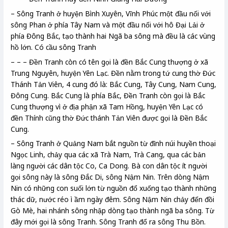
– Sông Tranh ở huyện Bình Xuyên, Vĩnh Phúc một đầu nối với
sông Phan ở phía Tây Nam và một đầu nối với hô Đại Lải ở
phía Đông Bắc, tạo thành hai Ngã ba sông mà đều là các vùng
hồ lớn. Có cầu sông Tranh
– – – Đền Tranh còn có tên gọi là đền Bắc Cung thượng ở xã
Trung Nguyên, huyện Yên Lạc. Đền nằm trong tứ cung thờ Đức
Thánh Tản Viên, 4 cung đó là: Bắc Cung, Tây Cung, Nam Cung,
Đông Cung. Bắc Cung là phía Bắc, Đền Tranh còn gọi là Bắc
Cung thượng vì ở địa phận xã Tam Hồng, huyện Yên Lạc có
đền Thính cũng thờ Đức thánh Tản Viên được gọi là Đền Bắc
Cung.
– Sông Tranh ở Quảng Nam bắt nguồn từ đỉnh núi huyền thoại
Ngọc Linh, chảy qua các xã Trà Nam, Trà Cang, qua các bản
làng người các dân tộc Co, Ca Dong. Bà con dân tộc ít người
gọi sông này là sông Đắc Di, sông Nậm Nin. Trên dòng Nậm
Nin có những con suối lớn từ nguồn đổ xuống tạo thành những
thác dữ, nước réo ì ầm ngày đêm. Sông Nậm Nin chảy đến đồi
Gò Mè, hai nhánh sông nhập dòng tạo thành ngã ba sông. Từ
đây mới gọi là sông Tranh. Sông Tranh đổ ra sông Thu Bồn.