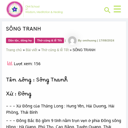
CHUYÊN
Skip
Post
MỤC:
Search
to
navigation
content
SÔNG TRANH
Dân tộc, dòng họ
Thờ cúng & lễ Tết
|
By
omihuong
|
17/08/2024
Trang chủ
Bài viết
Thờ cúng & lễ Tết
SÔNG TRANH
Lượt xem: 156
Tên sông : Sông Tranh
Xứ : Đông
– – – Xứ Đông của Thăng Long : Hưng Yên, Hải Dương, Hải
Phòng, Thái Bình
– – – Đông Bắc Bộ gồm 9 tỉnh nằm trọn vẹn ở phia Đông sông
Hồng : Hà Giang, Phú Thọ, Cao Bằng, Tuyên Quang, Thái