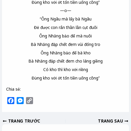
Đừng kho với ớt tốn tiền uổng công”
—o—
“Ông Ngâu mà lấy bà Ngâu
Đẻ được con rắn thằn lằn cụt đuôi
Ông Nhăng bảo để mà nuôi
Bà Nhăng đập chết đem vùi đống tro
Ông Nhăng bảo để bà kho
Bà Nhăng đập chết đem cho láng giềng
Có kho thì kho với riềng
Đừng kho với ớt tốn tiền uổng công”
Chia sẻ:
F
M
C
a
e
o
c
s
p
TRANG TRƯỚC
TRANG SAU
e
s
y
b
e
L