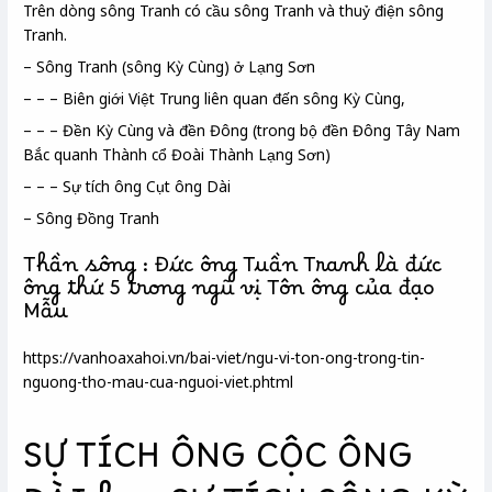
Trên dòng sông Tranh có cầu sông Tranh và thuỷ điện sông
Tranh.
– Sông Tranh (sông Kỳ Cùng) ở Lạng Sơn
– – – Biên giới Việt Trung liên quan đến sông Kỳ Cùng,
– – – Đền Kỳ Cùng và đền Đông (trong bộ đền Đông Tây Nam
Bắc quanh Thành cổ Đoài Thành Lạng Sơn)
– – – Sự tích ông Cụt ông Dài
– Sông Đồng Tranh
Thần sông : Đức ông Tuần Tranh là đức
ông thứ 5 trong ngũ vị Tôn ông của đạo
Mẫu
https://vanhoaxahoi.vn/bai-viet/ngu-vi-ton-ong-trong-tin-
nguong-tho-mau-cua-nguoi-viet.phtml
SỰ TÍCH ÔNG CỘC ÔNG