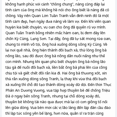
không hạnh phúc với cảnh “chồng chung”, nàng cũng đáp lại
tình cảm của ông mà không hề nói cho ông biết là nàng đã có
chồng. Vậy nên Quan Lớn Tuần Tranh vẫn đinh ninh đó là một
tình cảm đẹp, hẹn ngày đưa nàng về làm vợ. Đến khi viên quan
huyện kia biết chuyện, vu oan cho ông đã quyến rũ vợ mình.
Quan Tuần Tranh bỗng nhiên mắc hàm oan, bị đem đày lên
chốn Kỳ Cùng, Lạng Sơn. Tại đây, ông đã tự sát mong rửa oan,
chứng tỏ mình vô tội, ông hoá xuống dòng sông Kỳ Cùng. Về
lại nơi quê nhà, ông hiện thành đôi bạch xà, thử lòng ông bà
nông lão, sau đó được ông bà nông dân nuôi nấng như thể
con mình. Nhưng khi quan phủ biết chuyện ông bà nông lão
tậu gà để nuôi đôi bạch xà, liền bắt ông bà phải lên của công
chịu tội và giết chết đôi rắn kia đi. Hai ông bà thương xót, xin
thả rắn xuống dòng sông Tranh, lạ thay khi vừa thả đôi bạch
xà xuống thì chỗ đó tạo thành dòng xoáy dữ dội. Đến thời Thục
Phán An Dương Vương, vua tập hợp thuyền bè để chống Triệu
Đà ở ngay bến sông Tranh, nhưng tại chỗ dòng xoáy đó,
thuyền bè không tài nào qua được mà lại có cơn giông tố nổi
lên giữa dòng. Vua bèn mời các vị lão làng đến lập đàn cầu đảo
thì lập tức sóng yên bể lặng, hơn nữa, quân sĩ ra trận cũng