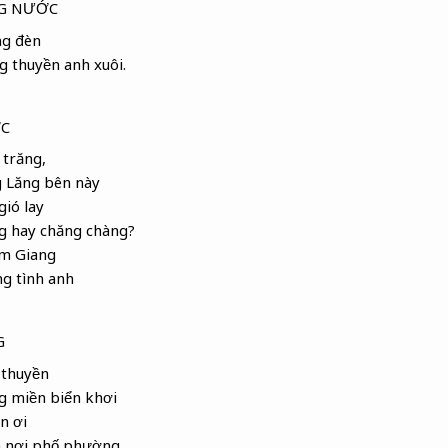
G NƯỚC
ng đèn
 thuyền anh xuôi.
C
trăng,
 Lăng
bên này
ió lay
g hay chăng chàng?
m Giang
ng tình anh
G
 thuyền
g miền biển khơi
n ơi
 nơi phố phường