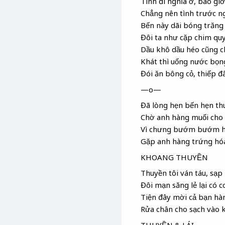
Tình đi nghĩa ở, bao gi
Chẳng nên tình trước n
Bến này dãi
bóng trăng 
Đôi ta như cặp chim qu
Dầu khô dầu héo cũng c
Khát thì uống nước bọn
Đói ăn bông cỏ, thiếp
đâ
—o—
Đã lòng hẹn bến hẹn th
Chờ anh hàng muối cho
Vì chưng
bướm bướm h
Gặp anh hàng trứng hóa
KHOANG THUYỀN
Thuyền tôi ván táu
, sạp
Đôi mạn săng lẻ
lại có 
Tiện đây mời cả bạn hà
Rửa chân cho sạch vào 
THUYỀN & LÁI