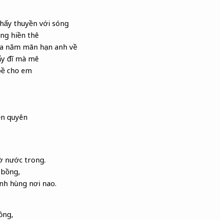
hấy thuyền với sóng
ng hiền thê
ba năm mãn hạn anh về
y đĩ mà mê
bề cho em
ền quyên
ờ nước trong.
 bồng
,
nh hùng nơi nao.
ồng
,