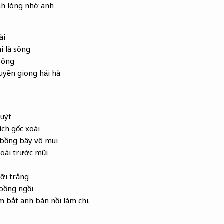
nh lòng
nhớ anh
ài
i là sông
 ông
uyền giong hải hà
uýt
ích gốc xoài
 bồng bậy vô mui
goái trước mũi
ưỡi trắng
bồng ngồi
m bắt anh bán nồi làm chi.