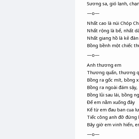
Sương sa, gió lạnh, chạ
—o—
Nhất cao là núi Chóp Ch
Nhất rộng là bể, nhất dà
Nhất giang hồ
là kẻ đàn
Bồng bềnh một chiếc th
—o—
Anh thương em
Thương quấn, thương q
Bồng ra gốc mít, bồng x
Bồng ra ngoài đám sậy,
Bồng lủi sau lái, bồng n
Để em nằm xuống đây
Kể từ em đau ban cua l
Tiếc công anh đỡ đứng 
Bây giờ em vinh hiển
, e
—o—