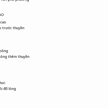
AO
 cao
o
trước thuyền
 bông
sông thêm thuyền
hơi
ôi đổ lòng