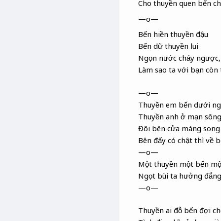
Cho thuyền quen bến c
—o—
Bến hiền thuyền đậu
Bến dữ thuyền lui
Ngọn nước
chảy ngược,
Làm sao ta với bạn còn t
—o—
Thuyền em bến dưới ng
Thuyền anh ở mạn
sông
Đôi bên cửa máng
song
Bên đấy có chật thì về 
—o—
Một thuyền một bến mộ
Ngọt bùi ta hưởng đắng
—o—
Thuyền ai đỗ bến đợi c