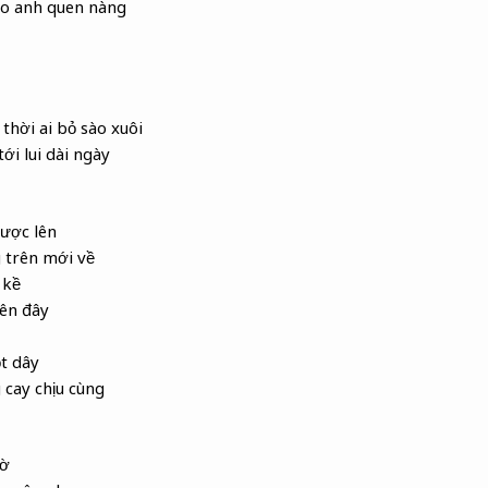
ho anh quen nàng
 thời
ai bỏ sào
xuôi
ới lui dài ngày
ược lên
 trên mới về
 kề
bên đây
t dây
 cay chịu cùng
hờ