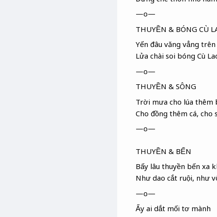
—o—
THUYỀN & BÓNG CÙ L
Yến đâu văng vẳng trên
Lửa chài soi bóng Cù La
—o—
THUYỀN & SÔNG
Trời mưa cho lúa thêm
Cho đồng thêm cá, cho 
—o—
THUYỀN & BẾN
Bấy lâu thuyền bến xa k
Như dao cắt ruội, như v
—o—
Ấy ai dắt mối tơ mành