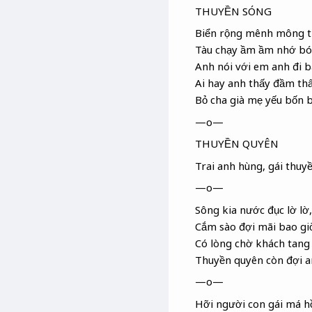
THUYỀN SÓNG
Biển rộng mênh mông t
Tàu chạy ầm ầm nhớ bó
Anh nói với em anh đi 
Ai hay anh thấy đầm
thấ
Bỏ cha già mẹ yếu bốn 
—o—
THUYỀN QUYÊN
Trai anh hùng, gái thuy
—o—
Sông kia nước đục lờ lờ,
Cắm sào đợi mãi bao gi
Có lòng chờ khách tang
Thuyền quyên
còn đợi a
—o—
Hỡi người con gái má h