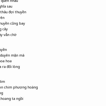
ờ quên nhau
ghĩa sau
thâu đợi thuyền
yên
huyền cũng bay
g cây
y vẫn chờ
uyền
 duyên mặn mà
oa hoa
 ra đổi lòng
 lim
con chim phượng hoàng
ng
khoang ta ngồi