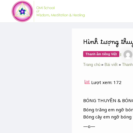
Skip
Post
to
navigation
content
Hình tượng thuy
Thanh âm tiếng Việt
|
Trang chủ
Bài viết
Thanh
Lượt xem: 172
BÓNG THUYỀN & BÓN
Bóng trăng em ngỡ bó
Bóng cây em ngỡ bóng 
—o—