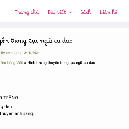
CHUYÊN
MỤC:
Trang chủ
Bài viết
Sách
Liên hệ
ền trong tục ngữ ca dao
By
omihuong
|
24/11/2024
 âm tiếng Việt
Hình tượng thuyền trong tục ngữ ca dao
G TRĂNG
ng đèn
thuyền anh sang.