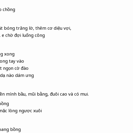
eo chồng
 bóng trăng lờ, thêm cơ diệu vợi,
, e chờ đợi luống công
ng xong
nong
tay vào
t ngọn cờ đào
dạ nào dám ưng
ền mình bầu, mũi bằng, đuôi cao và có mui.
bồng
ặc lòng ngược xuôi
oang bồng