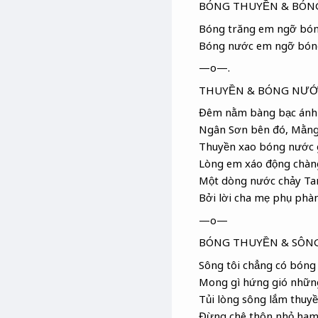
BÓNG THUYỀN & BÓN
Bóng trăng em ngỡ bó
Bóng nước em ngỡ bóng
—o—.
THUYỀN & BÓNG NƯỚ
Đêm nằm bàng bạc ánh 
Ngân Sơn
bên đó, Mằng
Thuyền xao bóng nước g
Lòng em xáo động chàn
Một dòng nước chảy Ta
Bởi lời cha mẹ phụ phà
—o—
BÓNG THUYỀN & SÔN
Sông tôi chẳng có bóng
Mong gì hứng gió nhữn
Tủi lòng sông lắm thuyề
Đừng chê thôn nhỏ ham