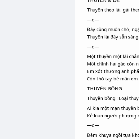
Thuyền theo lái, gái th
—o—
Đây cũng muốn chờ, ngặt
Thuyền lái đây sẵn sàng
—o—
Một thuyền một lái chẳ
Một chĩnh
hai gáo còn 
Em xót thương anh phấ
Còn thò tay bẻ mận
em 
THUYỀN BỒNG
Thuyền bồng : Loại thuy
Ai kia một mạn thuyền 
Kẻ loan
người phượng m
—o—
Đêm khuya ngồi tựa kh