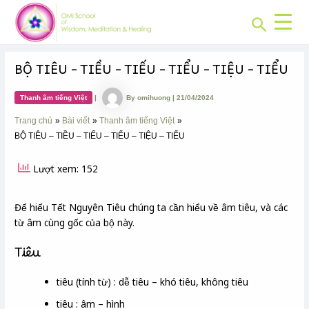
CHUYÊN
Skip
Post
MỤC:
Search
to
navigation
content
BỘ TIÊU – TIỀU – TIẾU – TIỂU – TIỆU – TIỂU
Thanh âm tiếng Việt
|
By
omihuong
|
21/04/2024
Trang chủ
Bài viết
Thanh âm tiếng Việt
BỘ TIÊU – TIỀU – TIẾU – TIỂU – TIỆU – TIỂU
Lượt xem: 152
Để hiểu Tết Nguyên Tiêu chúng ta cần hiểu về âm tiêu, và các
từ âm cùng gốc của bộ này.
Tiêu
tiêu (tính từ) : dễ tiêu – khó tiêu, không tiêu
tiêu : âm – hình