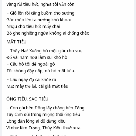
Vàng rồi tiêu hết, nghĩa tôi vẫn còn
– Gió lên rồi căng buồm cho sướng
Gác chèo lên ta nướng khô khoai
Nhậu cho tiêu hết mấy chai
Bỏ ghe nghiêng ngửa không ai chống chèo
MẤT TIÊU
– Thầy Hai! Xuống hò một giác
cho vui,
Để vài năm nữa làm sui khó hò
– Câu hò tôi để ngoài gò
Tôi không đậy nắp, nó bò mất tiêu.
– Lâu ngày đụ cái khỏe ra
Mặt mày trẻ lại, cái già mất tiêu
ỐNG TIÊU, SAO TIÊU
– Con gái bên Đông lấy chồng bên Tống
Tay cầm dùi trống miệng thổi ống tiêu
Lòng dặn lòng ai dỗ đừng xiêu
Ví như Kim Trọng
, Thúy Kiều
thuở xưa