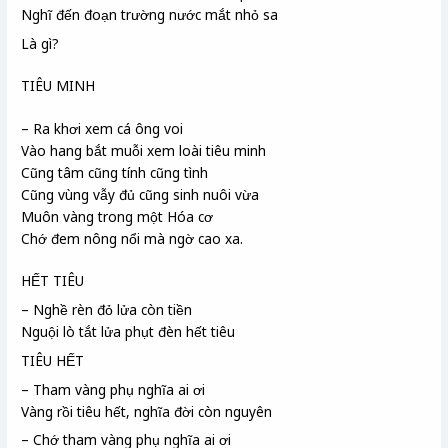
Nghĩ đến đoạn trường
nước mắt nhỏ sa
Là gì?
TIÊU MINH
– Ra khơi xem cá ông voi
Vào hang bắt muỗi xem loài tiêu minh
Cũng tâm cũng tính cũng tình
Cũng vùng vẫy đủ cũng sinh nuôi vừa
Muôn vàng trong một Hóa cơ
Chớ đem nông nổi mà ngờ cao xa.
HẾT TIÊU
– Nghề rèn đỏ lửa còn tiền
Nguội lò tắt lửa phụt đèn hết tiêu
TIÊU HẾT
– Tham vàng phụ nghĩa ai ơi
Vàng rồi tiêu hết, nghĩa đời còn nguyên
– Chớ tham vàng phụ nghĩa ai ơi