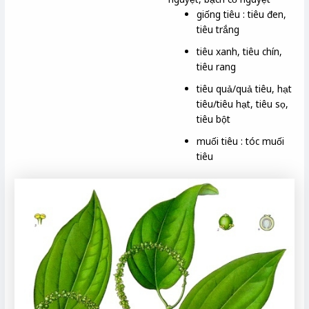
giống tiêu : tiêu đen,
tiêu trắng
tiêu xanh, tiêu chín,
tiêu rang
tiêu quả/quả tiêu, hạt
tiêu/tiêu hạt, tiêu sọ,
tiêu bột
muối tiêu : tóc muối
tiêu