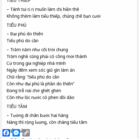
TIỂU THIẾP
– Tánh tui rị rị
muốn làm chị hiền thê
Không thèm làm tiểu thiếp
, chúng chê bạn cười
TIỂU PHÚ
– Đại phú do thiên
Tiểu phú do cần
– Trăm năm như cõi trời chung
Trăm nghề cũng phải có công mới thành
Cứ trong gia nghiệp
nhà mình
Ngày đêm xem sóc giữ gìn làm ăn
Chữ rằng: “tiểu phú do cần
Còn như đại phú là phần do thiên
”
Đừng trễ nải chớ ghét ghen
Còn như lộc nước có phen dồi dào
TIỂU TÂM
– Tướng đi chân bước hai hàng
Nàng thì rộng lượng, còn chàng tiểu tâm
TIỂU ĐẦU
Facebook
Messenger
Copy
Link