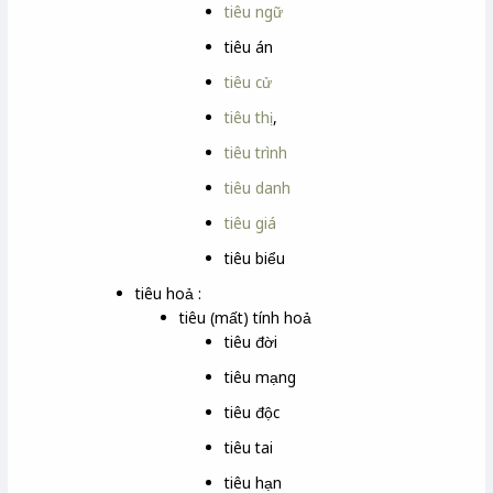
tiêu ngữ
tiêu án
tiêu cử
tiêu thị
,
tiêu trình
tiêu danh
tiêu giá
tiêu biểu
tiêu hoả :
tiêu (mất) tính hoả
tiêu đời
tiêu mạng
tiêu độc
tiêu tai
tiêu hạn