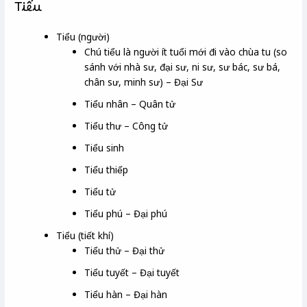
Tiểu
Tiểu (người)
Chú tiểu là người ít tuổi mới đi vào chùa tu (so
sánh với nhà sư, đại sư, ni sư, sư bác, sư bá,
chân sư, minh sư) – Đại Sư
Tiểu nhân – Quân tử
Tiểu thư – Công tử
Tiểu sinh
Tiểu thiếp
Tiểu tử
Tiểu phú – Đại phú
Tiểu (tiết khí)
Tiểu thử – Đại thử
Tiểu tuyết – Đại tuyết
Tiểu hàn – Đại hàn