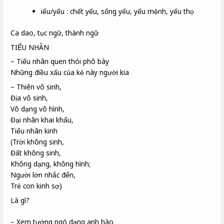
iểu/yểu : chết yếu, sống yếu, yểu mệnh, yểu thọ
Ca dao, tục ngữ, thành ngữ
TIỂU NHÂN
– Tiểu nhân
quen thói phô bày
Những điều xấu của kẻ này người kia
– Thiên vô sinh,
Địa vô sinh,
Vô dạng vô hình,
Đại nhân khai khẩu,
Tiểu nhân kinh
(Trời không sinh,
Đất không sinh,
Không dạng, không hình;
Người lớn nhắc đến,
Trẻ con kinh sợ)
Là gì?
– Xem tướng ngó dạng anh hào