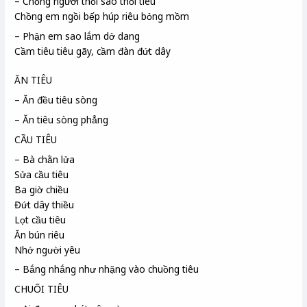
– Chồng người thổi sáo
thổi tiêu
Chồng em ngồi bếp húp riêu
bỏng mồm
– Phận em sao lắm dở dang
Cầm tiêu tiêu gãy, cầm đàn đứt dây
ĂN TIÊU
– Ăn đều tiêu sòng
– Ăn tiêu sòng phẳng
CẦU TIÊU
– Bà chằn lửa
Sửa cầu tiêu
Ba giờ chiều
Đứt dây thiều
Lọt cầu tiêu
Ăn bún riêu
Nhớ người yêu
– Bắng nhắng như nhặng vào chuồng tiêu
CHUỐI TIÊU