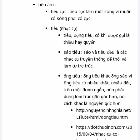
tiêu âm :
tiêu cực : tiêu cực làm mất sóng vì muốn
có sóng phải có cực
tiêu (nhạc cụ)
tiêu, động tiêu, có khi được gọi là
thiều hay quyển
sáo tiêu : sáo và tiêu đều là các
nhạc cụ truyền thống để thổi và
làm từ tre trúc
ống tiêu : ống tiêu khác ống sáo vì
ông tiêu có nhiều khấc, nhiều đốt,
trên một đoạn ngắn, nên phải
dùng loại trúc gần gốc hơn, nói
cách khác là nguyên gốc hơn
http://nguyendinhnghia.net/
LFlute/html/dongtieu.htm
https://dotchuoinon.com/20
15/08/04/nhac-cu-co-