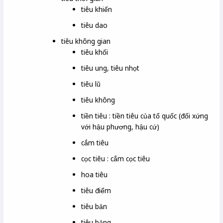
tiêu khiển
tiêu dao
tiêu không gian
tiêu khối
tiêu ung, tiêu nhọt
tiêu lũ
tiêu không
tiền tiêu : tiền tiêu của tổ quốc (đối xứng
với hậu phương, hậu cứ)
cắm tiêu
cọc tiêu : cắm cọc tiêu
hoa tiêu
tiêu điểm
tiêu bản
tiêu bảng