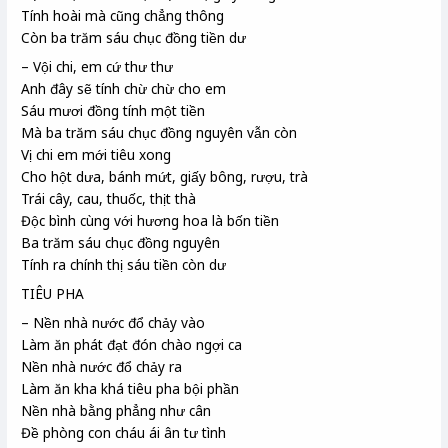
Tính hoài mà cũng chẳng thông
Còn ba trăm sáu chục đồng tiền dư
– Vội chi, em cứ thư thư
Anh đây sẽ tính chừ chừ
cho em
Sáu mươi đồng tính một tiền
Mà ba trăm sáu chục đồng nguyên vẫn còn
Vị chi em mới tiêu xong
Cho hột dưa, bánh mứt, giấy bông, rượu, trà
Trái cây, cau, thuốc, thịt thà
Độc bình cùng với hương hoa là bốn tiền
Ba trăm sáu chục đồng nguyên
Tính ra chính thị sáu tiền còn dư
TIÊU PHA
– Nền nhà nước đổ chảy vào
Làm ăn phát đạt đón chào ngợi ca
Nền nhà nước đổ chảy ra
Làm ăn kha khá tiêu pha bội phần
Nền nhà bằng phẳng như cân
Đề phòng con cháu ái ân tư tình