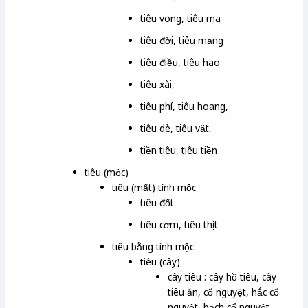
tiêu vong, tiêu ma
tiêu đời, tiêu mạng
tiêu điều, tiêu hao
tiêu xài,
tiêu phí, tiêu hoang,
tiêu dè, tiêu vặt,
tiền tiêu, tiêu tiền
tiêu (mộc)
tiêu (mất) tính mộc
tiêu đốt
tiêu cơm, tiêu thịt
tiêu bằng tính mộc
tiêu (cây)
cây tiêu : cây hồ tiêu, cây
tiêu ăn, cổ nguyệt, hắc cổ
nguyệt, bạch cổ nguyệt