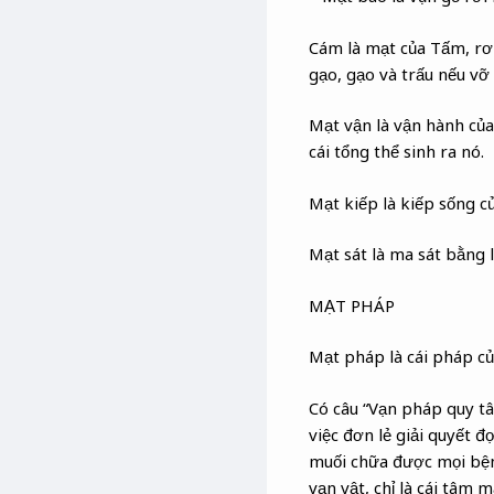
Cám là mạt của Tấm, rơi
gạo, gạo và trấu nếu vỡ 
Mạt vận là vận hành của 
cái tổng thể sinh ra nó.
Mạt kiếp là kiếp sống c
Mạt sát là ma sát bằng 
MẠT PHÁP
Mạt pháp là cái pháp của
Có câu “Vạn pháp quy t
việc đơn lẻ giải quyết 
muối chữa được mọi bện
vạn vật, chỉ là cái tâm 