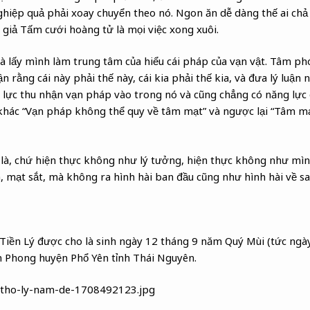
nghiệp quả phải xoay chuyển theo nó. Ngon ăn dễ dàng thế ai chả
giả Tấm cưới hoàng tử là mọi việc xong xuôi.
à lấy mình làm trung tâm của hiểu cái pháp của vạn vật. Tâm ph
ận rằng cái này phải thế này, cái kia phải thế kia, và đưa lý luận 
lực thu nhận vạn pháp vào trong nó và cũng chẳng có năng lực 
 khác “Vạn pháp không thể quy về tâm mạt” và ngược lại “Tâm m
là, chứ hiện thực không như lý tưởng, hiện thực không như mìn
 mạt sắt, mà không ra hình hài ban đầu cũng như hình hài về sau
Tiền Lý được cho là sinh ngày 12 tháng 9 năm Quý Mùi (tức ng
n Phong huyện Phổ Yên tỉnh Thái Nguyên.
i-tho-ly-nam-de-1708492123.jpg