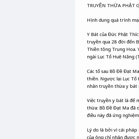
TRUYỀN THỪA PHẬT G
Hình dung quá trình mạt
Y Bát của Đức Phật Thíc
truyền qua 28 đời đến B
Thiền tông Trung Hoa. Y
ngài Lục Tổ Huệ Năng (
Các tổ sau Bồ Đề Đạt Ma
thiền. Ngược lại Lục Tổ
nhân truyền thừa y bát 
Việc truyền y bát là để 
thừa: Bồ Đề Đạt Ma đã 
điều này đã ứng nghiệm
Lý do là bởi vì cái phá
của ông chỉ nhận được m