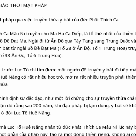
IÁO THỜI MẠT PHÁP
 pháp qua việc truyền thừa y bát của đức Phật Thích Ca.
h Ca Mâu Ni truyền cho Ma Ha Ca Diếp, là tổ thứ nhất của thiền 
ồ Đề Đạt Ma. Ngài đi từ Ấn Độ qua Tây Tạng sang Trung Quốc và 
 bát từ ngài Bồ Đề Đạt Ma (Tổ 28 ở Ấn Độ, Tổ 1 Trung Hoa) tru
Tổ 33 Ấn Độ, Tổ 6 Trung Hoa).
 trước Lục Tổ chỉ tìm được một người để truyền y bát đi tiếp m
 Huệ Năng có rất nhiều học trò, mở ra rất nhiều truyền phái thi
nữa.
minh định sự đắc đạo, như một lời chứng cho sự truyền thừa chân
dặn dò rằng sau 200 năm, khi đạo pháp bị lạm dụng, y bát sẽ kh
 ở đời Lục Tổ Huệ Năng.
p mà Lục Tổ Huệ Năng nhận từ đức Phật Thích Ca Mâu Ni lúc này b
ột phần của pháp này, tạo ra một dòng thiền riêng, không ai c