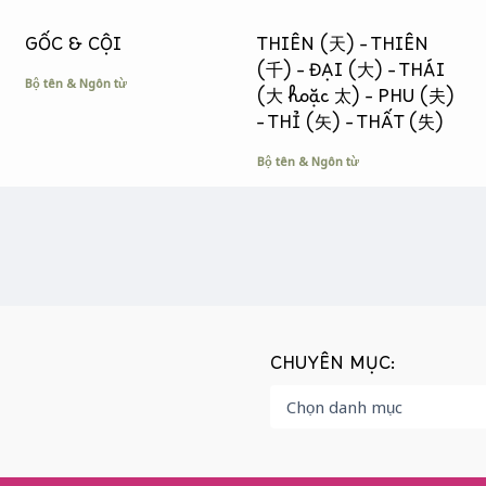
GỐC & CỘI
THIÊN (天) – THIÊN
(千) – ĐẠI (大) – THÁI
Bộ tên & Ngôn từ
(大 hoặc 太) – PHU (夫)
– THỈ (矢) – THẤT (失)
Bộ tên & Ngôn từ
CHUYÊN MỤC: