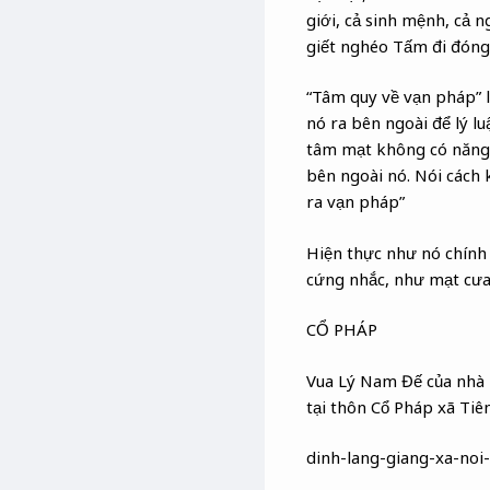
giới, cả sinh mệnh, cả 
giết nghéo Tấm đi đóng 
“Tâm quy về vạn pháp” l
nó ra bên ngoài để lý lu
tâm mạt không có năng 
bên ngoài nó. Nói cách
ra vạn pháp”
Hiện thực như nó chính 
cứng nhắc, như mạt cưa,
CỔ PHÁP
Vua Lý Nam Đế của nhà 
tại thôn Cổ Pháp xã Tiê
dinh-lang-giang-xa-no