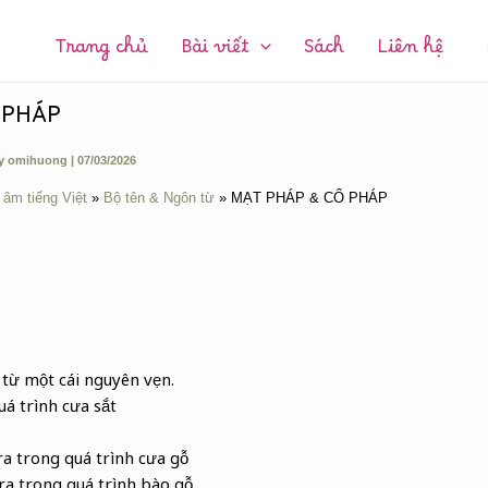
CHUYÊN
MỤC:
Trang chủ
Bài viết
Sách
Liên hệ
 PHÁP
y
omihuong
|
07/03/2026
 âm tiếng Việt
Bộ tên & Ngôn từ
MẠT PHÁP & CỔ PHÁP
a từ một cái nguyên vẹn.
uá trình cưa sắt
ra trong quá trình cưa gỗ
 ra trong quá trình bào gỗ