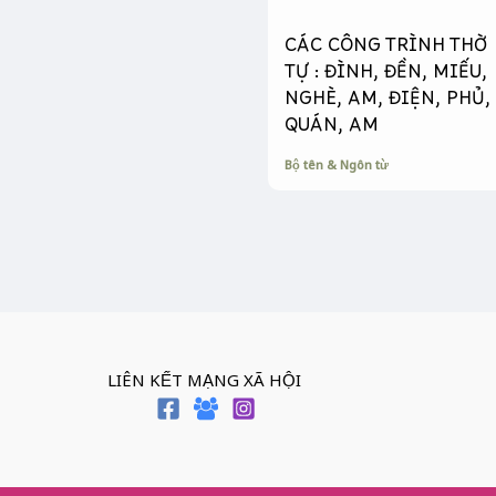
CÁC CÔNG TRÌNH THỜ
TỰ : ĐÌNH, ĐỀN, MIẾU,
NGHÈ, AM, ĐIỆN, PHỦ,
QUÁN, AM
Bộ tên & Ngôn từ
LIÊN KẾT MẠNG XÃ HỘI