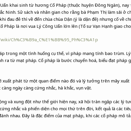
 Uẩn khai sinh từ hương Cổ Pháp (thuộc huyện Đông Ngàn), nay
Bắc Ninh. Sử sách và nhân gian cho rằng bà Phạm Thị làm sãi ở ch
khi đau đẻ thì về đến chùa chùa Dận (ý là dặn đẻ) nhưng cố về c
ổ Pháp là nơi vua Lý Công Uẩn lớn lên (Tổ sư Vạn Hạnh giao cho
.org/wiki/Ch%C3%B9a_C%E1%BB%95_Ph%C3%A1p
háp trong một tình huống cụ thể, vì pháp mang tính bao trùm. Lý 
inh ra từ mạt pháp. Cổ pháp là bước chuyển hoá, biểu đạt pháp g
 lẽ xuất phát từ một quan điểm nào đó và lý tưởng trên mây xuất 
 càng ngày càng cứng nhắc, hà khắc, vụn vặt.
ng và xung đột như thế giới hiện nay, xã hội tràn ngập các lý t
 cứng nhắc và phiến diện cho mọi thứ trên đời, kết quả là các ti
 đánh nhau. Đây là đặc điểm của mạt pháp, khi các cổ pháp mô tả 