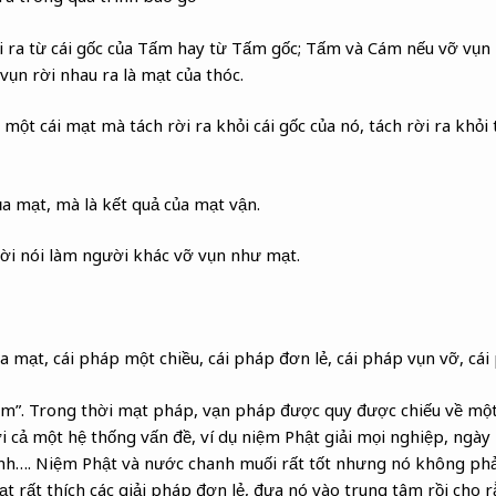
 ra từ cái gốc của Tấm hay từ Tấm gốc; Tấm và Cám nếu vỡ vụn r
vụn rời nhau ra là mạt của thóc.
một cái mạt mà tách rời ra khỏi cái gốc của nó, tách rời ra khỏi 
ủa mạt, mà là kết quả của mạt vận.
lời nói làm người khác vỡ vụn như mạt.
 mạt, cái pháp một chiều, cái pháp đơn lẻ, cái pháp vụn vỡ, cái 
âm”. Trong thời mạt pháp, vạn pháp được quy được chiếu về một 
đợi cả một hệ thống vấn đề, ví dụ niệm Phật giải mọi nghiệp, ngà
h…. Niệm Phật và nước chanh muối rất tốt nhưng nó không phả
mạt rất thích các giải pháp đơn lẻ, đưa nó vào trung tâm rồi cho r