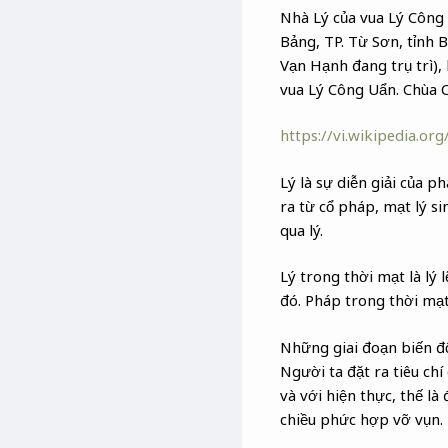
Nhà Lý của vua Lý Công
Bảng, TP. Từ Sơn, tỉnh 
Vạn Hạnh đang trụ trì), 
vua Lý Công Uẩn. Chùa C
https://vi.wikipedia
Lý là sự diễn giải của p
ra từ cổ pháp, mạt lý s
qua lý.
Lý trong thời mạt là lý
đó. Pháp trong thời mạt
Những giai đoạn biến độ
Người ta đặt ra tiêu chí
và với hiện thực, thế là
chiều phức hợp vỡ vụn.