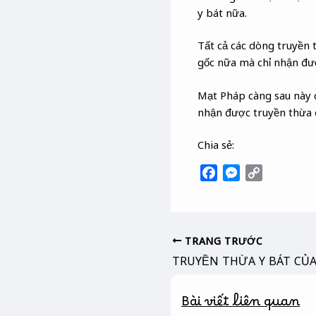
y bát nữa.
Tất cả các dòng truyền 
gốc nữa mà chỉ nhận đư
Mạt Pháp càng sau này 
nhận được truyền thừa đ
Chia sẻ:
F
M
C
a
e
o
c
s
p
e
s
y
b
e
L
TRANG TRƯỚC
o
n
i
TRUYỀN THỪA Y BÁT CỦ
o
g
n
k
e
k
Bài viết liên quan
r