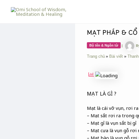
Skip
Post
to
navigation
content
MẠT PHÁP & CỔ
Bộ tên & Ngôn từ
|
B
Trang chủ
Bài viết
Thanh
MẠT LÀ GÌ ?
Mạt là cái vỡ vụn, rơi r
– Mạt sắt rơi ra trong q
– Mạt gỉ là vụn sắt bị gỉ
– Mạt cưa là vụn gỗ rơi 
– Mạt bào là vụn gỗ rơi