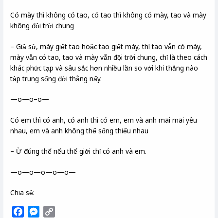
Có mày thì không có tao, có tao thì không có mày, tao và mày
không đội trời chung
– Giả sử, mày giết tao hoặc tao giết mày, thì tao vẫn có mày,
mày vẫn có tao, tao và mày vẫn đội trời chung, chỉ là theo cách
khác phức tạp và sâu sắc hơn nhiều lần so với khi thằng nào
tập trung sống đời thằng nấy.
—o—o–o—
Có em thì có anh, có anh thì có em, em và anh mãi mãi yêu
nhau, em và anh không thể sống thiếu nhau
– Ừ đúng thế nếu thế giới chỉ có anh và em.
—o—o—o—o—o—
Chia sẻ:
F
M
C