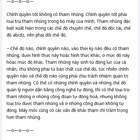
—o—o—o—
Chính quyền tốt không có tham nhũng. Chính quyền tốt phải
loại trừ tham nhũng trong bộ máy của mình. Tham nhũng đặc
biệt xuất hiện trong các chế độ chuyên chế, chế độ độc tài, chế
độ abcdz, nên phải đổi chế độ.
– Chế độ nào, chình quyền nào, vào thời kỳ nào đều có tham
nhũng, dưới hình thức này hoặc hình thức khác, ở mức độ này
hoặc mức độ khác. Tham nhũng nảy sinh từ động lực của cá
nhân, chứ không phải từ bản chất của chế độ, tức nhiên chính
quyền nào và chế độ nào cũng phải chịu trách nhiệm quản trị
tham nhũng. Có thể có những chính quyền và những chế độ
quản lý người dân bằng công nghệ tự động, thì có thể loại trừ
tham nhũng ở những công đoạn tự động hoá, nhưng không
loại trừ được tham nhũng và ở những công đoạn không tự
động. Máy móc cũng có các vấn đề khác thậm chí trầm trọng
hơn tham nhũng.
—o—o—o—