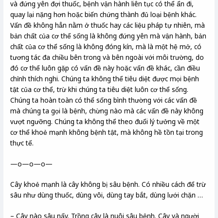
và đứng yên đợi thuốc, bệnh vận hành liên tục có thể ẩn đi,
quay lại nặng hơn hoặc biến chứng thành đủ loại bệnh khác.
Vấn đề không hẳn nằm ở thuốc hay các liệu pháp tự nhiên, mà
bản chất của cơ thể sống là không đứng yên mà vận hành, bản
chất của cơ thể sống là không đóng kín, mà là một hệ mở, có
tương tác đa chiều bên trong và bên ngoài với môi trường, do
đó cơ thể luôn gặp có vấn đề này hoặc vấn đề khác, cần điều
chỉnh thích nghi. Chúng ta không thể tiêu diệt được mọi bệnh
tật của cơ thể, trừ khi chúng ta tiêu diệt luôn cơ thể sống.
Chúng ta hoàn toàn có thể sống bình thường với các vấn đề
mà chúng ta gọi là bệnh, chừng nào mà các vấn đề này không
vượt ngưỡng. Chúng ta không thể theo đuổi lý tưởng về một
cơ thể khoẻ mạnh không bệnh tật, mà không hề tồn tại trong
thực tế.
—o—o—o—
Cây khoẻ mạnh là cây không bị sâu bệnh. Có nhiều cách để trừ
sâu như dùng thuốc, dùng vôi, dùng tay bắt, dùng lưới chặn …
– Cây nào sâu nấy. Trồng cây là nuôi sâu bệnh. Cây và người