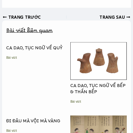
a
e
o
c
s
p
TRANG TRƯỚC
TRANG SAU
e
s
y
b
e
L
Bài viết liên quan
o
n
i
o
g
n
k
e
k
CA DAO, TỤC NGỮ VỀ QUỶ
r
Bài viết
CA DAO, TỤC NGỮ VỀ BẾP
& THẦN BẾP
Bài viết
ĐI ĐÂU MÀ VỘI MÀ VÀNG
Bài viết