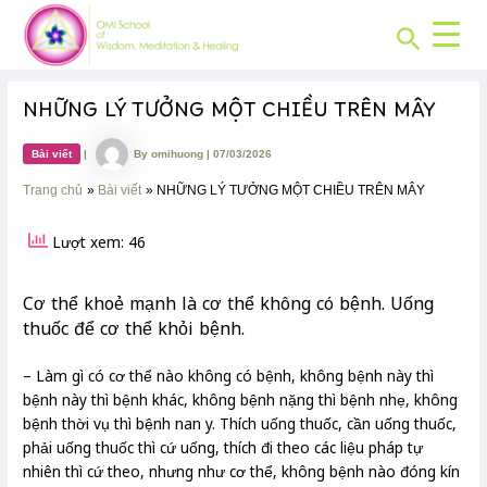
CHUYÊN
Skip
Post
MỤC:
Search
to
navigation
content
NHỮNG LÝ TƯỞNG MỘT CHIỀU TRÊN MÂY
Bài viết
|
By
omihuong
|
07/03/2026
Trang chủ
Bài viết
NHỮNG LÝ TƯỞNG MỘT CHIỀU TRÊN MÂY
Lượt xem: 46
Cơ thể khoẻ mạnh là cơ thể không có bệnh. Uống
thuốc để cơ thể khỏi bệnh.
– Làm gì có cơ thể nào không có bệnh, không bệnh này thì
bệnh này thì bệnh khác, không bệnh nặng thì bệnh nhẹ, không
bệnh thời vụ thì bệnh nan y. Thích uống thuốc, cần uống thuốc,
phải uống thuốc thì cứ uống, thích đi theo các liệu pháp tự
nhiên thì cứ theo, nhưng như cơ thể, không bệnh nào đóng kín