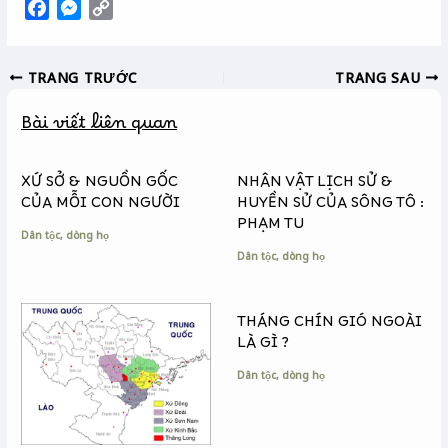
F
M
C
a
e
o
c
s
p
TRANG TRƯỚC
TRANG SAU
e
s
y
b
e
L
Bài viết liên quan
o
n
i
o
g
n
k
e
k
XỨ SỞ & NGUỒN GỐC
NHÂN VẬT LỊCH SỬ &
r
CỦA MỖI CON NGƯỜI
HUYỀN SỬ CỦA SÔNG TÔ :
PHẠM TU
Dân tộc, dòng họ
Dân tộc, dòng họ
THÁNG CHÍN GIÓ NGOÀI
LÀ GÌ ?
Dân tộc, dòng họ