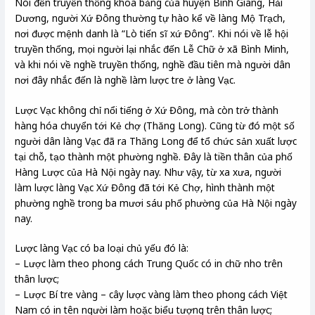
Nói đến truyền thống khoa bảng của huyện Bình Giang, Hải
Dương, người Xứ Đông thường tự hào kể về làng Mộ Trạch,
nơi được mệnh danh là “Lò tiến sĩ xứ Đông”. Khi nói về lễ hội
truyền thống, mọi người lại nhắc đến Lễ Chữ ở xã Bình Minh,
và khi nói về nghề truyền thống, nghề đầu tiên mà người dân
nơi đây nhắc đến là nghề làm lược tre ở làng Vạc.
Lược Vạc không chỉ nổi tiếng ở Xứ Đông, mà còn trở thành
hàng hóa chuyển tới Kẻ chợ (Thăng Long). Cũng từ đó một số
người dân làng Vạc đã ra Thăng Long để tổ chức sản xuất lược
tại chỗ, tạo thành một phường nghề. Đây là tiền thân của phố
Hàng Lược của Hà Nội ngày nay. Như vậy, từ xa xưa, người
làm lược làng Vạc Xứ Đông đã tới Kẻ Chợ, hình thành một
phường nghề trong ba mươi sáu phố phường của Hà Nội ngày
nay.
Lược làng Vạc có ba loại chủ yếu đó là:
– Lược làm theo phong cách Trung Quốc có in chữ nho trên
thân lược;
– Lược Bí tre vàng – cây lược vàng làm theo phong cách Việt
Nam có in tên người làm hoặc biểu tượng trên thân lược;