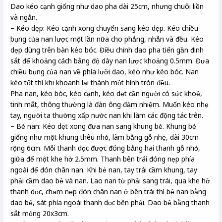
Dao kéo cạnh giống như dao pha dài 25cm, nhưng chuôi liền
và ngắn.
– Kéo dẹp: Kéo cạnh xong chuyển sang kéo dẹp. Kéo chiều
bụng của nan lược một lần nữa cho phẳng, nhẵn và đều. Kéo
dẹp dùng trên bàn kéo bóc. Điều chỉnh dao pha tiến gần đinh
sắt để khoảng cách bằng độ dày nan lược khoảng 0.5mm. Đưa
chiều bụng của nan về phía lưỡi dao, kéo như kéo bóc. Nan
kéo tốt thì khi khoanh lại thành một hình tròn đều.
Pha nan, kéo bóc, kéo cạnh, kéo dẹt cần người có sức khoẻ,
tinh mắt, thông thường là đàn ông đảm nhiệm. Muốn kéo nhẹ
tay, người ta thường xấp nước nan khi làm các động tác trên.
– Bẻ nan: Kéo dẹt xong đưa nan sang khung bẻ. Khung bẻ
giống như một khung thêu nhỏ, làm bằng gỗ nhẹ, dài 30cm
rộng 6cm. Mỗi thanh dọc được đóng bằng hai thanh gỗ nhỏ,
giữa để một khe hở 2.5mm. Thanh bên trái đóng nẹp phía
ngoài để đón chân nan. Khi bẻ nan, tay trái cầm khung, tay
phải cầm dao bẻ và nan. Lao nan từ phải sang trái, qua khe hở
thanh dọc, chạm nẹp đón chân nan ở bên trái thì bẻ nan bằng
dao bẻ, sát phía ngoài thanh dọc bên phải. Dao bẻ bằng thanh
sắt mỏng 20x3cm.