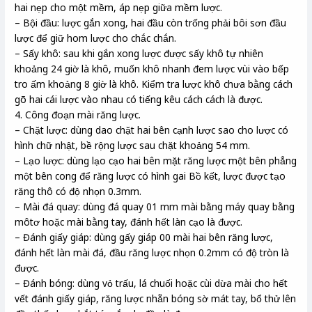
hai nẹp cho một mềm, áp nẹp giữa mềm lược.
– Bội đầu: lược gắn xong, hai đầu còn trống phải bôi sơn đầu
lược để giữ hom lược cho chắc chắn.
– Sấy khô: sau khi gắn xong lược được sấy khô tự nhiên
khoảng 24 giờ là khô, muốn khô nhanh đem lược vùi vào bếp
tro ấm khoảng 8 giờ là khô. Kiểm tra lược khô chưa bằng cách
gõ hai cái lược vào nhau có tiếng kêu cách cách là được.
4. Công đoạn mài răng lược.
– Chặt lược: dùng dao chặt hai bên cạnh lược sao cho lược có
hình chữ nhật, bề rộng lược sau chặt khoảng 54 mm.
– Lạo lược: dùng lạo cạo hai bên mặt răng lược một bên phẳng
một bên cong để răng lược có hình gai Bồ kết, lược được tạo
răng thô có độ nhọn 0.3mm.
– Mài đá quay: dùng đá quay 01 mm mài bằng máy quay bằng
môtơ hoặc mài bằng tay, đánh hết làn cạo là được.
– Đánh giấy giáp: dùng gấy giáp 00 mài hai bên răng lược,
đánh hết làn mài đá, đầu răng lược nhọn 0.2mm có độ tròn là
được.
– Đánh bóng: dùng vỏ trấu, lá chuối hoặc cùi dừa mài cho hết
vết đánh giấy giáp, răng lược nhẵn bóng sờ mát tay, bổ thử lên