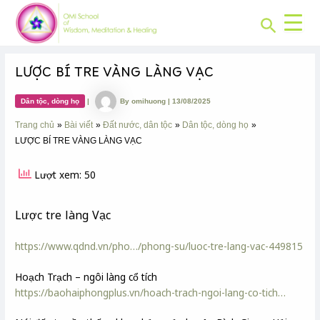
CHUYÊN
Skip
Post
MỤC:
Search
to
navigation
content
LƯỢC BÍ TRE VÀNG LÀNG VẠC
Dân tộc, dòng họ
|
By
omihuong
|
13/08/2025
Trang chủ
Bài viết
Đất nước, dân tộc
Dân tộc, dòng họ
LƯỢC BÍ TRE VÀNG LÀNG VẠC
Lượt xem: 50
Lược tre làng Vạc
https://www.qdnd.vn/pho…/phong-su/luoc-tre-lang-vac-449815
Hoạch Trạch – ngôi làng cổ tích
https://baohaiphongplus.vn/hoach-trach-ngoi-lang-co-tich…