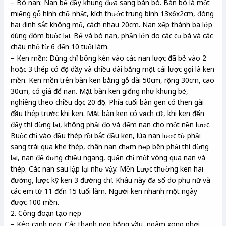
– Bó nan: Nan bẻ đầy khung đưa sang bàn bó. Bàn bó là một
miếng gỗ hình chữ nhật, kích thước trung bình 13x6x2cm, đóng
hai đinh sắt không mũ, cách nhau 20cm. Nan xếp thành ba lớp
dùng đóm buộc lại. Bẻ và bó nan, phần lớn do các cụ bà và các
cháu nhỏ từ 6 đến 10 tuổi làm.
– Ken mền: Dùng chỉ bông kén vào các nan lược đã bẻ vào 2
hoặc 3 thép có độ dầy và chiều dài bằng một cái lược gọi là ken
mền. Ken mền trên bàn ken bằng gỗ dài 50cm, rộng 30cm, cao
30cm, có giá để nan. Mặt bàn ken giống như khung bẻ,
nghiêng theo chiều dọc 20 độ. Phía cuối bàn gen có then gài
đầu thép trước khi ken. Mặt bàn ken có vạch cữ, khi ken đến
đấy thì dừng lại, không phải đo và đếm nan cho một nền lược.
Buộc chỉ vào đầu thép rồi bắt đầu ken, lùa nan lược từ phải
sang trái qua khe thép, chân nan chạm nẹp bên phải thì dừng
lại, nan để dựng chiều ngang, quấn chỉ một vòng qua nan và
thép. Các nan sau lập lại như vậy. Mền Lược thường ken hai
đường, lược kỹ ken 3 đường chỉ. Khâu này đa số do phụ nữ và
các em từ 11 đến 15 tuổi làm. Người ken nhanh một ngày
được 100 mền.
2. Công đoạn tạo nẹp
– Kéo cạnh nẹp: Các thanh nẹp bằng vầu, ngâm xong phơi