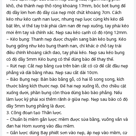
khô, chẻ thành nẹp thô rộng khoảng 17mm, bóc bớt bụng để
độ dầy lớn hơn độ dầy của nẹp một chút khoảng 7cm. Cách
kéo như kéo cạnh nan lược, nhưng nẹp lược cứng khi kéo dễ
bật lên, vì thế tay trái phải cầm nan đè nẹp xuống, tay phải kéo
mới êm tay và chính xác. Nẹp sau kéo cạnh có độ rộng 12mm.
– Kéo bụng: Thanh nẹp được chuyển sang bàn kéo bụng. Kéo
bụng giống như kéo bụng thanh nan, chỉ khác ở chỗ tay trái
điều chỉnh khoảng cách dao, tay phải kéo. Nẹp sau kéo bụng
có độ dầy 5mm Kéo bụng có thể dùng bào để thay thế.
– Rứt nẹp: Cắt nẹp bằng cưa trên bàn cắt có cữ để cắt đầu nẹp
phẳng và dài bằng nhau. Nẹp sau cắt dài 10cm.
– Bào Bụng nẹp: Bàn bào bằng gỗ, có hai lỗ song song, kích
thước bằng kích thước nẹp. Để hai nẹp xuống lỗ, cho chiều cật
xuống dưới, phần bụng còn thừa dùng bào bào phẳng. Nếu
làm lược kỹ phải xoi thêm rãnh ở giữa nẹp. Nẹp sau bào có độ
dầy 5mm bụng phẳng là được.
3. Công đoạn tạo Thân lược.
– Chuẩn bị mềm gắn lược: mềm được sửa bằng, vuông vắn và
đan hai Hom xương vào đầu mềm.
– Gắn lược: dùng Bay phiết sơn vào nẹp, áp nẹp vào mềm, cứ