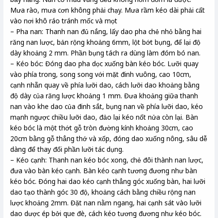
Mưa rào, mưa cơn không phải chạy. Mưa rầm kéo dài phải cất
vào nơi khô ráo tránh mốc và mọt
– Pha nan: Thanh nan đủ nắng, lấy dao pha chẻ nhỏ bằng hai
răng nan lược, bản rộng khoảng 6mm, lột bớt bụng, để lại độ
dày khoảng 2 mm. Phần bụng tách ra dùng làm đóm bó nan.
– Kéo bóc: Đóng dao pha dọc xuống bàn kéo bóc. Lưỡi quay
vào phía trong, song song với mặt đinh vuông, cao 10cm,
cạnh nhẵn quay về phía lưỡi dao, cách lưỡi dao khoảng bằng
độ dày của răng lược khoảng 1 mm. Đưa khoảng giữa thanh
nan vào khe dao của đinh sắt, bụng nan về phía lưỡi dao, kéo
mạnh ngược chiều lưỡi dao, đảo lại kéo nốt nửa còn lại. Bàn
kéo bóc là một thớt gỗ tròn đường kính khoảng 30cm, cao
20cm bằng gỗ thẳng thớ và xốp, đóng dao xuống nông, sâu dễ
dàng để thay đổi phần lưỡi tác dụng.
– Kéo cạnh: Thanh nan kéo bóc xong, chẻ đôi thành nan lược,
đưa vào bàn kéo cạnh. Bàn kéo cạnh tương đương như bàn
kéo bóc. Đóng hai dao kéo cạnh thẳng góc xuống bàn, hai lưỡi
dao tạo thành góc 30 độ, khoảng cách bằng chiều rộng nan
lược khoảng 2mm. Đặt nan nằm ngang, hai cạnh sát vào lưỡi
dao dược ép bởi que đè, cách kéo tương đương như kéo bóc.