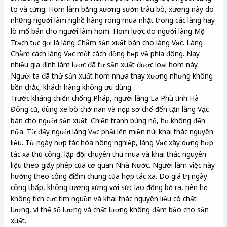
to và cứng. Hom làm bằng xương sườn trâu bò, xương này do
những người làm nghề hàng rong mua nhặt trong các làng hay
lò mổ bán cho người làm hom. Hom lược do người làng Mộ
Trạch tục gọi là làng Chằm sản xuất bán cho làng Vạc. Làng
Chằm cách làng Vạc một cách đồng hẹp về phía đông. Nay
nhiều gia đình làm lược đã tự sản xuất được loại hom này.
Người ta đã thử sản xuất hom nhựa thay xương nhưng không
bền chắc, khách hàng không ưu dùng.
Trước kháng chiến chống Pháp, người làng La Phù tỉnh Hà
Đông cũ, dùng xe bò chở nan và nẹp sơ chế đến tận làng Vạc
bán cho người sản xuất. Chiến tranh bùng nổ, họ không đến
nữa. Từ đấy người làng Vạc phải lên miền núi khai thác nguyên
liệu. Từ ngày hợp tác hóa nông nghiệp, làng Vạc xây dựng hợp
tác xã thủ công, lập đội chuyên thu mua và khai thác nguyên
liệu theo giấy phép của cơ quan Nhà Nước. Người làm việc này
hưởng theo công điểm chung của hợp tác xã. Do giá trị ngày
công thấp, không tương xứng với sức lao động bỏ ra, nên họ
không tích cực tìm nguồn và khai thác nguyên liệu có chất
lượng, vì thế số lượng và chất lượng không đảm bảo cho sản
xuất.