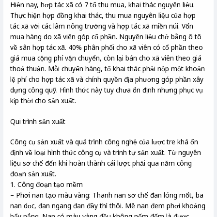
Hiện nay, hợp tác xã có 7 tổ thu mua, khai thác nguyên liệu.
Thực hiện hợp đồng khai thác, thu mua nguyên liệu của hợp
tác xã với các lâm nông trường và hợp tác xã miền núi. Vốn
mua hàng do xã viên góp cổ phần. Nguyên liệu chở bằng ô tô
về sân hợp tác xã. 40% phân phối cho xã viên có cổ phần theo
giá mua cộng phí vận chuyển, còn lại bán cho xã viên theo giá
thoả thuận. Mỗi chuyến hàng, tổ khai thác phải nộp một khoản
lệ phí cho hợp tác xã và chính quyền địa phương góp phần xây
dựng công quỹ. Hình thức này tuy chưa ổn định nhưng phục vụ
kịp thời cho sản xuất.
Qui trình sản xuất
Công cụ sản xuất và quá trình công nghệ của lược tre khá ổn
định về loại hình thức công cụ và trình tự sản xuất. Từ nguyên
liệu sơ chế đến khi hoàn thành cái lược phải qua năm công
đoạn sản xuất.
1. Công đoạn tạo mềm
– Phơi nan tạo màu vàng: Thanh nan sơ chế đan lóng mốt, ba
nan dọc, đan ngang đan đầy thì thôi. Mê nan đem phơi khoảng
bẩy nắng. Nan có màu vàng đều không nốm đốm là được.