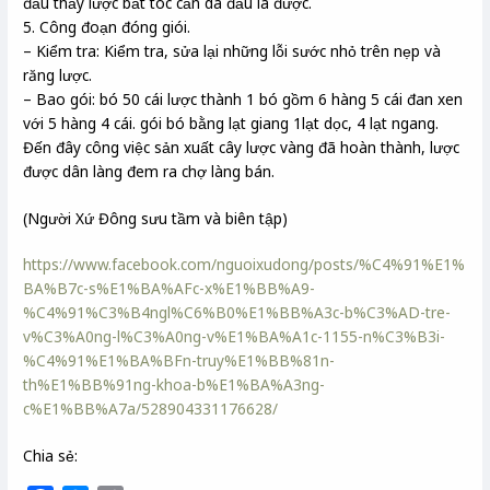
đầu thấy lược bắt tóc cắn da đầu là được.
5. Công đoạn đóng giói.
– Kiểm tra: Kiểm tra, sửa lại những lỗi sước nhỏ trên nẹp và
răng lược.
– Bao gói: bó 50 cái lược thành 1 bó gồm 6 hàng 5 cái đan xen
với 5 hàng 4 cái. gói bó bằng lạt giang 1lạt dọc, 4 lạt ngang.
Đến đây công việc sản xuất cây lược vàng đã hoàn thành, lược
được dân làng đem ra chợ làng bán.
(Người Xứ Đông sưu tầm và biên tập)
https://www.facebook.com/nguoixudong/posts/%C4%91%E1%
BA%B7c-s%E1%BA%AFc-x%E1%BB%A9-
%C4%91%C3%B4ngl%C6%B0%E1%BB%A3c-b%C3%AD-tre-
v%C3%A0ng-l%C3%A0ng-v%E1%BA%A1c-1155-n%C3%B3i-
%C4%91%E1%BA%BFn-truy%E1%BB%81n-
th%E1%BB%91ng-khoa-b%E1%BA%A3ng-
c%E1%BB%A7a/528904331176628/
Chia sẻ: