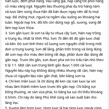
nan lược, đem phơi nắng. Vầu càng già, nẹp càng tốt phơi nắng
có màu vàng ngà. Nguyên liệu thường phải dự trữ hàng năm
và lược làm xong chưa hẳn đã bán được ngay nên dễ bị mọt
nẹp. Để chống mọt, người ta ngâm vầu xuống ao khoảng hai
tuần. Ngoài nẹp tre, đôi khi còn dùng nẹp gỗ, xương, sừng để
làm nẹp lược thửa.
3. Sơn gắn lược: là sơn ta lấy từ nhựa cây Sơn, hiện nay trồng
ở trung du, nhất là Vĩnh Phú. Sơn 70 đến 80 độ gắn lược chặt
và bền. Độ sơn tình theo số lượng sơn nguyên chất trong một
đơn vị trọng lượng. Sơn để lắng, phần trên trong và lỏng dùng
để sơn nẹp cho màu đen bóng rất đẹp, phần dưới đặc dùng để
gắn nẹp. Trước khi gắn, sơn được pha với tro trấu tán nhỏ theo
tỉ lệ 1:1. Một cân sơn trung bình gắn được 1.000 cái lược.
Nguyên liệu này tuy không dùng nhiều nhưng rất cần, hiện nay
chưa có nguyên liệu nào gắn chặt, bền bằng sơn ta.
4. Chỉ ken mền lược: là chỉ dùng để ken các nan lược lại với
nhau làm thành mềm lược trước khi gắn nẹp. Chỉ bằng sợi
bông thường, xe săn vừa phải, to bằng ba sợi chỉ thêu khoảng
0.5mm. Chỉ này do làng Phú Khê cùng xã sản xuất bán cho
làng Vạc.
5. Xương làm hom lược: Hom lược là hai răng lược ngoài cùng