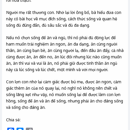
rồi hoá thạch.
Người mẹ rất thương con. Nhớ lại lời ông bố, bà hiểu đứa con
này có bài học về mục đích sống, cách thức sống và quan hệ
sống đủ đúng đắn, đủ sâu sắc và đủ đa dạng.
Nếu nó chọn sống để ăn và ngủ, thì nó phải đủ động lực để
ham muốn trải nghiệm ăn ngon, ăn đa dạng, ăn cùng người
thân, ăn cùng bạn bè, ăn cùng người lạ, đến đâu ăn đấy, cả nhà
cùng được ăn, ăn đến no, ăn lúc đói nhưng lúc nào cũng muốn
ăn, ăn thì vui và vui là ăn, nó phải giữ được tinh thần ăn ngủ
này cả lúc sống và lúc chết, một mình và với mọi người.
Con lợn con nhớ lại cảm giác được bú mẹ, được ăn ngon, cảm
giác thèm ăn của nó quay lại, nó nghĩ nó không nên chết và
sống lãng xẹt như vậy, nó muốn sống lại để được làm con lợn
hồng, sống để ăn và ăn để sống, nhưng phải ăn cho đáng sống
và sống cho đáng ăn.
Chia sẻ: