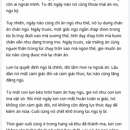
còn ai ngoài mình. Từ đó ngày nào nó cũng thoải mái ăn no,
ngủ kỹ.
Tuy nhiên, ngày nào cũng chỉ ăn ngủ như thế, nó tự dưng chán
ăn chán ngủ. Ngày trước, một giấc ngủ ngắn chập chờn trong
lúc bị truy đuổi sao mà sướng thế, tỉnh dạy chạy trốn mà bước
chân vẫn như đang trong mơ. Ngày trước, vài miếng ăn cùng
người thân trong lúc chạy trốn sao mà ngon thế, giờ muốn ăn
lúc nào cũng được mà lại chán ăn.
Lợn ta quyết định ngủ là chính, đói lắm mới ra ngoài ăn. Lâu
dần nó mất cảm giác đói và cảm giác thức, lúc nào cũng lãng
đãng ngủ.
Từ một con lợn béo tròn ham ăn hay ngủ, giờ nó như con lợn
ma vật vờ. Rồi một ngày lợn con mắt hoàn toàn vị giác, nó
không còn cảm giác đói, nó không còn động lực thức dạy để
kiếm ăn nữa. Cuối cùng nó chết khô trong lúc ngủ ly bì.
Thời gian cuối cùng ở trong hang và khu đã thành ma, lợn con