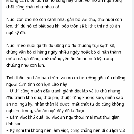
không cần biết luôn là nó sống hay chết, với nó ăn ngủ sống
chết cũng chán như nhau cả.
Nuôi con chó nó còn canh nhà, gắn bó với chủ, chứ nuôi con
lợn, thì dù nó có biết sau khi béo tròn sẽ bị thịt thì nó cứ ăn
ngủ kỹ đã.
Nuôi mèo nuôi gà thì dù uống no đủ chuồng trại sạch sẽ,
chúng vẫn bỏ đi hàng ngày nhiều ngày hoặc bỏ đi hẳn thành
mèo mả gà đồng, chứ chẳng yên ổn ăn no ngủ kỹ trong
chuồng như con lợn.
Tinh thần lợn Lào bao trùm và tạo ra tư tưởng gốc của những
người cầm tinh con lợn Lào này
– Ừ thì cũng muốn đấu tranh giành độc lập và tự chủ nhưng
đấu tranh khổ quá, thôi phụ thuộc cũng không sao, miễn sao
ăn no, ngủ kỹ, nhàn thân là được, mất chút tự do cũng không
nghiêm trọng, vẫn ăn ngủ đầy đủ là được
– Làm việc khổ quá, bỏ việc ăn ngủ thoải mái một thời gian
tính sau
– Kỳ nghỉ thì không nên làm việc, cũng chẳng nên đi du lịch vất