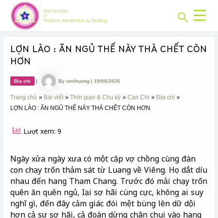
CHUYÊN
Skip
Post
MỤC:
Search
to
navigation
content
LỢN LÀO : ĂN NGỦ THẾ NÀY THÀ CHẾT CÒN
HƠN
Địa chi
|
By
omihuong
|
19/06/2026
Trang chủ
Bài viết
Thời gian & Chu kỳ
Can Chi
Địa chi
LỢN LÀO : ĂN NGỦ THẾ NÀY THÀ CHẾT CÒN HƠN
Lượt xem: 9
Ngày xửa ngày xưa có một cặp vợ chồng cùng đàn
con chạy trốn thảm sát từ Luang về Viêng. Họ dắt díu
nhau đến hang Tham Chang. Trước đó mải chạy trốn
quên ăn quên ngủ, Iại sợ hãi cùng cực, không ai suy
nghĩ gì, đến đây cảm giác đói mệt bùng lên dữ dội
hơn cả sự sợ hãi, cả đoàn dừng chân chui vào hang