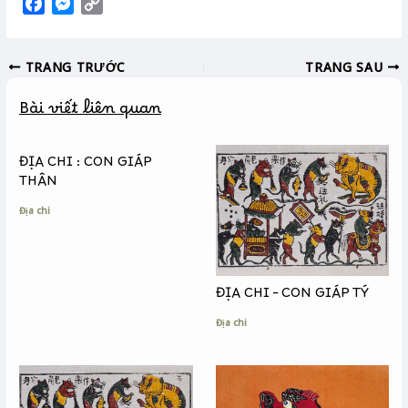
F
M
C
a
e
o
c
s
p
TRANG TRƯỚC
TRANG SAU
e
s
y
b
e
L
Bài viết liên quan
o
n
i
o
g
n
k
e
k
ĐỊA CHI : CON GIÁP
r
THÂN
Địa chi
ĐỊA CHI – CON GIÁP TÝ
Địa chi