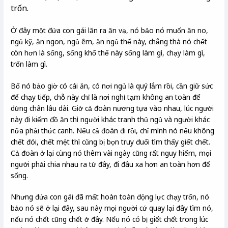
trốn.
Ở đây một đứa con gái lăn ra ăn vạ, nó bảo nó muốn ăn no,
ngủ kỹ, ăn ngon, ngủ êm, ăn ngủ thế này, chẳng thà nó chết
còn hơn là sống, sống khổ thế này sống làm gì, chạy làm gì,
trốn làm gì.
Bố nó bảo giờ có cái ăn, có nơi ngủ là quý lắm rồi, cần giữ sức
để chạy tiếp, chỗ này chỉ là nơi nghỉ tạm không an toàn để
dừng chân lâu dài. Giờ cả đoàn nương tựa vào nhau, lúc người
này đi kiếm đồ ăn thì người khác tranh thủ ngủ và người khác
nữa phải thức canh. Nếu cả đoàn đi rồi, chỉ mình nó nếu không
chết đói, chết mệt thì cũng bị bọn truy đuổi tìm thấy giết chết.
Cả đoàn ở lại cùng nó thêm vài ngày cũng rất nguy hiểm, mọi
người phải chia nhau ra từ đây, đi đâu xa hơn an toàn hơn để
sống.
Nhưng đứa con gái đã mất hoàn toàn động lực chạy trốn, nó
bảo nó sẽ ở lại đây, sau này mọi người cứ quay lại đây tìm nó,
nếu nó chết cũng chết ở đây. Nếu nó có bị giết chết trong lúc