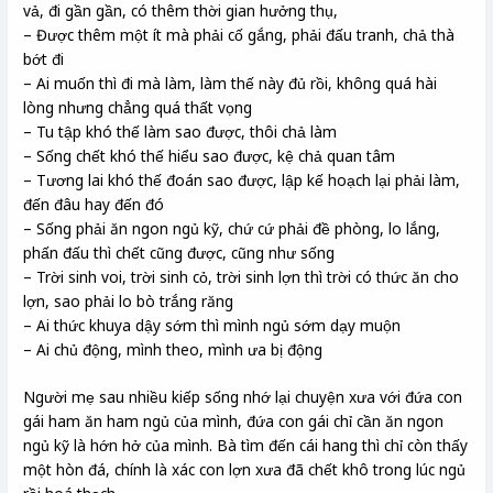
vả, đi gần gần, có thêm thời gian hưởng thụ,
– Được thêm một ít mà phải cố gắng, phải đấu tranh, chả thà
bớt đi
– Ai muốn thì đi mà làm, làm thế này đủ rồi, không quá hài
lòng nhưng chẳng quá thất vọng
– Tu tập khó thế làm sao được, thôi chả làm
– Sống chết khó thế hiểu sao được, kệ chả quan tâm
– Tương lai khó thế đoán sao được, lập kế hoạch lại phải làm,
đến đâu hay đến đó
– Sống phải ăn ngon ngủ kỹ, chứ cứ phải đề phòng, lo lắng,
phấn đấu thì chết cũng được, cũng như sống
– Trời sinh voi, trời sinh cỏ, trời sinh lợn thì trời có thức ăn cho
lợn, sao phải lo bò trắng răng
– Ai thức khuya dậy sớm thì mình ngủ sớm dạy muộn
– Ai chủ động, mình theo, mình ưa bị động
Người mẹ sau nhiều kiếp sống nhớ lại chuyện xưa với đứa con
gái ham ăn ham ngủ của mình, đứa con gái chỉ cần ăn ngon
ngủ kỹ là hớn hở của mình. Bà tìm đến cái hang thì chỉ còn thấy
một hòn đá, chính là xác con lợn xưa đã chết khô trong lúc ngủ