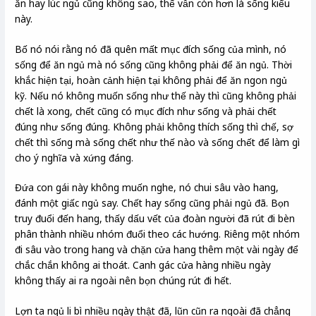
ăn hay lúc ngủ cũng không sao, thế vẫn còn hơn là sống kiểu
này.
Bố nó nói rằng nó đã quên mất mục đích sống của mình, nó
sống để ăn ngủ mà nó sống cũng không phải để ăn ngủ. Thời
khắc hiện tại, hoàn cảnh hiện tại không phải để ăn ngon ngủ
kỹ. Nếu nó không muốn sống như thế này thì cũng không phải
chết là xong, chết cũng có mục đích như sống và phải chết
đúng như sống đúng. Không phải không thích sống thì chế, sợ
chết thì sống mà sống chết như thế nào và sống chết để làm gì
cho ý nghĩa và xứng đáng.
Đứa con gái này không muốn nghe, nó chui sâu vào hang,
đánh một giấc ngủ say. Chết hay sống cũng phải ngủ đã. Bọn
truy đuổi đến hang, thấy dấu vết của đoàn người đã rút đi bèn
phân thành nhiều nhóm đuổi theo các hướng. Riêng một nhóm
đi sâu vào trong hang và chặn cửa hang thêm một vài ngày để
chắc chắn không ai thoát. Canh gác cửa hàng nhiều ngày
không thấy ai ra ngoài nên bọn chúng rút đi hết.
Lợn ta ngủ li bì nhiều ngày thật đã, lũn cũn ra ngoài đã chẳng