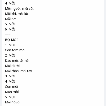
4. MỖI
Mỗi người, mỗi vật
Mỗi khi, mỗi lúc
Mỗi nơi
5. MỘI
6. MỔI
===
BỘ MOI
1. MOI
Con tôm moi
2. MỎI
Đau mỏi, tê mỏi
Mỏi rã rời
Mỏi chân, mỏi tay
3. MÓI
4. MÒI
Con mòi
Mặn mòi
5. MỌI
Mọi người