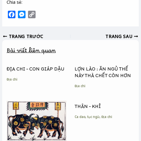
Chia sẻ:
F
M
C
a
e
o
c
s
p
TRANG TRƯỚC
TRANG SAU
e
s
y
b
e
L
Bài viết liên quan
o
n
i
o
g
n
k
e
k
ĐỊA CHI – CON GIÁP DẬU
LỢN LÀO : ĂN NGỦ THẾ
r
NÀY THÀ CHẾT CÒN HƠN
Địa chi
Địa chi
THÂN – KHỈ
Ca dao, tục ngữ
,
Địa chi