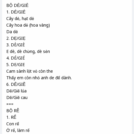
BỘ DẺ/GIẺ
1. DẺ/GIẺ
Cây dẻ, hạt dẻ
Cây hoa dẻ (hoa vàng)
Da dẻ
2. DẸ/GIẸ
3. DÈ/GIÈ
E dè, dè chừng, dè sẻn
4. DÉ/GIÉ
5. DE/GIE
Cam sành lột vỏ còn the
Thấy em còn nhỏ anh de để dành.
6. DẼ/GIẼ
Dẽ/Giẽ lúa
Dẽ/Giẽ cau
===
BỘ RỄ
1. RỂ
Con rể
Ở rể, làm rể