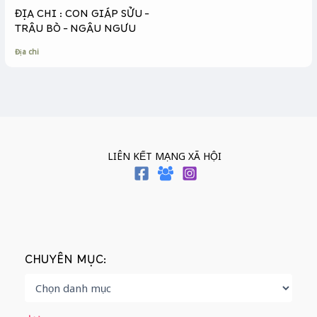
ĐỊA CHI : CON GIÁP SỬU –
TRÂU BÒ – NGÂU NGƯU
Địa chi
LIÊN KẾT MẠNG XÃ HỘI
CHUYÊN MỤC: