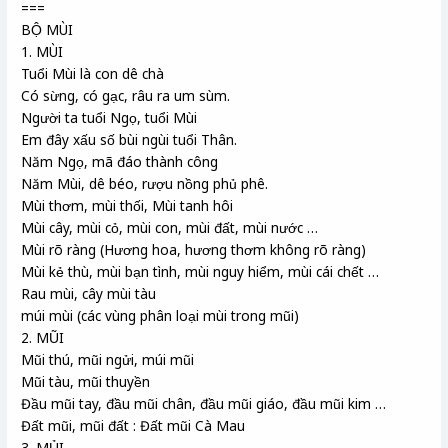
===
BỘ MÙI
1. MÙI
Tuổi Mùi là con dê chà
Có sừng, có gạc, râu ra um sùm.
Người ta tuổi Ngọ, tuổi Mùi
Em đây xấu số bùi ngùi tuổi Thân.
Năm Ngọ, mã đáo thành công
Năm Mùi, dê béo, rượu nồng phủ phê.
Mùi thơm, mùi thối, Mùi tanh hôi
Mùi cây, mùi cỏ, mùi con, mùi đất, mùi nước …
Mùi rõ ràng (Hương hoa, hương thơm không rõ ràng)
Mùi kẻ thù, mùi bạn tình, mùi nguy hiểm, mùi cái chết …
Rau mùi, cây mùi tàu
múi mùi (các vùng phân loại mùi trong mũi)
2. MŨI
Mũi thú, mũi ngửi, múi mũi
Mũi tàu, mũi thuyền
Đầu mũi tay, đầu mũi chân, đầu mũi giáo, đầu mũi kim …
Đất mũi, mũi đất : Đất mũi Cà Mau
3. MỦI