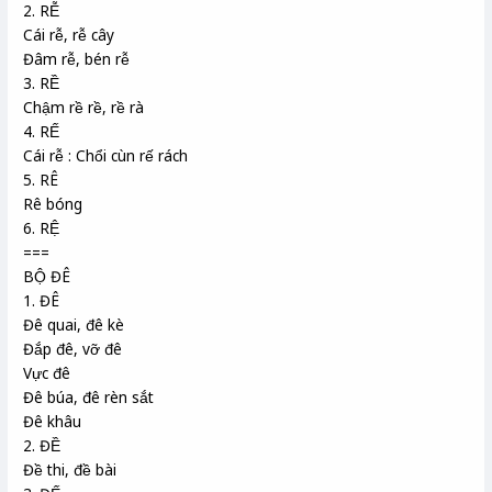
2. RỄ
Cái rễ, rễ cây
Đâm rễ, bén rễ
3. RỀ
Chậm rề rề, rề rà
4. RẾ
Cái rễ : Chổi cùn rế rách
5. RÊ
Rê bóng
6. RỆ
===
BỘ ĐÊ
1. ĐÊ
Đê quai, đê kè
Đắp đê, vỡ đê
Vực đê
Đê búa, đê rèn sắt
Đê khâu
2. ĐỀ
Đề thi, đề bài