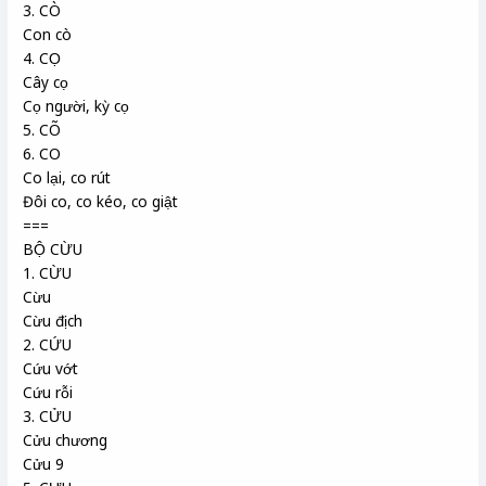
3. CÒ
Con cò
4. CỌ
Cây cọ
Cọ người, kỳ cọ
5. CÕ
6. CO
Co lại, co rút
Đôi co, co kéo, co giật
===
BỘ CỪU
1. CỪU
Cừu
Cừu địch
2. CỨU
Cứu vớt
Cứu rỗi
3. CỬU
Cửu chương
Cửu 9