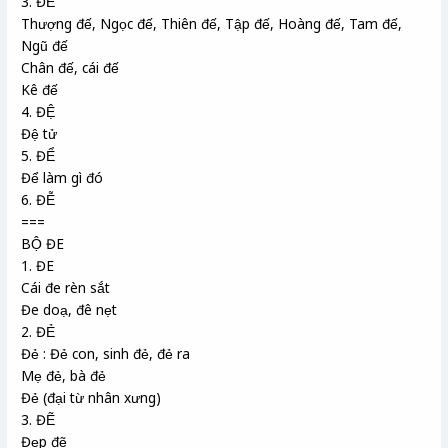
3. ĐẾ
Thượng đế, Ngọc đế, Thiên đế, Tập đế, Hoàng đế, Tam đế,
Ngũ đế
Chân đế, cái đế
Kê đế
4. ĐỆ
Đệ tử
5. ĐỂ
Để làm gì đó
6. ĐỄ
===
BỘ ĐE
1. ĐE
Cái đe rèn sắt
Đe doạ, đê nẹt
2. ĐẺ
Đẻ : Đẻ con, sinh đẻ, đẻ ra
Mẹ đẻ, bà đẻ
Đẻ (đại từ nhân xưng)
3. ĐẼ
Đẹp đẽ