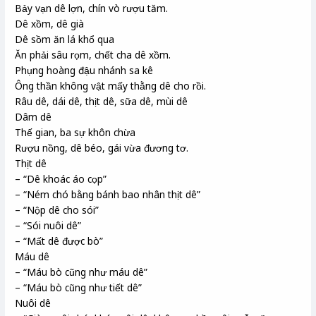
Bảy vạn dê lợn, chín vò rượu tăm.
Dê xồm, dê già
Dê sồm ăn lá khổ qua
Ăn phải sâu rọm, chết cha dê xồm.
Phụng hoàng đậu nhánh sa kê
Ông thần không vật mấy thằng dê cho rồi.
Râu dê, dái dê, thịt dê, sữa dê, mùi dê
Dâm dê
Thế gian, ba sự khôn chừa
Rượu nồng, dê béo, gái vừa đương tơ.
Thịt dê
– “Dê khoác áo cọp”
– “Ném chó bằng bánh bao nhân thịt dê”
– “Nộp dê cho sói”
– “Sói nuôi dê”
– “Mất dê được bò”
Máu dê
– “Máu bò cũng như máu dê”
– “Máu bò cũng như tiết dê”
Nuôi dê