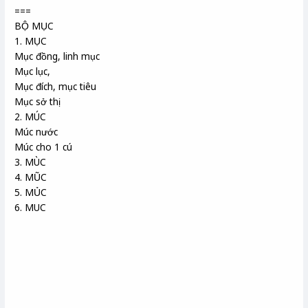
===
BỘ MỤC
1. MỤC
Mục đồng, linh mục
Mục lục,
Mục đích, mục tiêu
Mục sở thị
2. MÚC
Múc nước
Múc cho 1 cú
3. MÙC
4. MŨC
5. MỦC
6. MUC