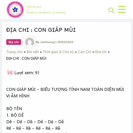
CHUYÊN
Skip
Post
MỤC:
Search
to
navigation
content
ĐỊA CHI : CON GIÁP MÙI
Địa chi
|
By
omihuong
|
25/02/2024
Trang chủ
Bài viết
Thời gian & Chu kỳ
Can Chi
Địa chi
ĐỊA CHI : CON GIÁP MÙI
Lượt xem: 91
CON GIÁP MÙI – BIỂU TƯỢNG TÍNH NAM TOÀN DIỆN MÙI
VỊ ÂM HÌNH
BỘ TÊN
1. BỘ DÊ
Dê – Dế – Dề – Dể – Dệ – Dễ
Rê – Rế – Rề – Rể – Rệ – Rễ