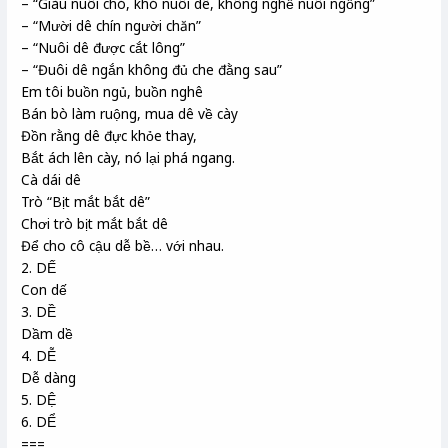
– “Giàu nuôi chó, khó nuôi dê, không nghề nuôi ngỗng”
– “Mười dê chín người chăn”
– “Nuôi dê được cắt lông”
– “Đuôi dê ngắn không đủ che đằng sau”
Em tôi buồn ngủ, buồn nghê
Bán bò làm ruộng, mua dê về cày
Đồn rằng dê đực khỏe thay,
Bắt ách lên cày, nó lại phá ngang.
Cà dái dê
Trò “Bịt mắt bắt dê”
Chơi trò bịt mắt bắt dê
Để cho cô cậu dễ bề… với nhau.
2. DẾ
Con dế
3. DỀ
Dầm dề
4. DỄ
Dễ dàng
5. DỆ
6. DỂ
===