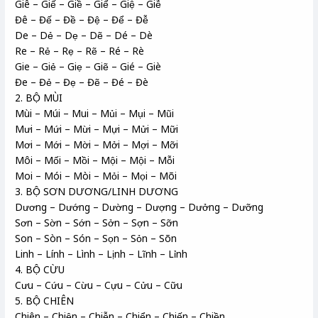
Giê – Giế – Giề – Giể – Giệ – Giễ
Đê – Đế – Đề – Đệ – Để – Đễ
De – Dẻ – Dẹ – Dẽ – Dé – Dè
Re – Rẻ – Rẹ – Rẽ – Ré – Rè
Gie – Giẻ – Giẹ – Giẽ – Gié – Giè
Đe – Đẻ – Đẹ – Đẽ – Đé – Đè
2. BỘ MÙI
Mùi – Múi – Mui – Mủi – Mụi – Mũi
Mưi – Mứi – Mừi – Mựi – Mửi – Mữi
Mơi – Mới – Mời – Mởi – Mợi – Mỡi
Môi – Mối – Mồi – Mội – Mội – Mỗi
Moi – Mói – Mòi – Mỏi – Mọi – Mõi
3. BỘ SƠN DƯƠNG/LINH DƯƠNG
Dương – Dướng – Dường – Dượng – Dưởng – Dưỡng
Sơn – Sờn – Sớn – Sởn – Sợn – Sỡn
Son – Sòn – Són – Sọn – Sỏn – Sõn
Linh – Lính – Lình – Lịnh – Lĩnh – Lỉnh
4. BỘ CỪU
Cưu – Cứu – Cừu – Cựu – Cửu – Cữu
5. BỘ CHIÊN
Chiên – Chiện – Chiễn – Chiển – Chiến – Chiền