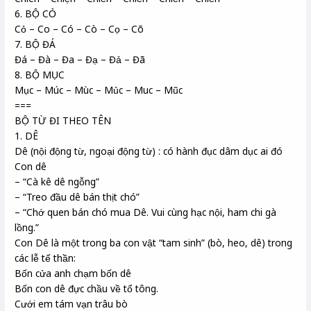
6. BỘ CỎ
Cỏ – Co – Có – Cò – Cọ – Cõ
7. BỘ ĐÁ
Đá – Đà – Đa – Đạ – Đả – Đã
8. BỘ MỤC
Mục – Múc – Mùc – Mủc – Muc – Mũc
===
BỘ TỪ ĐI THEO TÊN
1. DÊ
Dê (nội động từ, ngoại động từ) : có hành đục dâm dục ai đó
Con dê
– “Cà kê dê ngỗng”
– “Treo đầu dê bán thịt chó”
– “Chớ quen bán chó mua Dê. Vui cùng hạc nội, ham chi gà
lồng.”
Con Dê là một trong ba con vật “tam sinh” (bò, heo, dê) trong
các lễ tế thần:
Bốn cửa anh chạm bốn dê
Bốn con dê đực chầu về tổ tông.
Cưới em tám vạn trâu bò