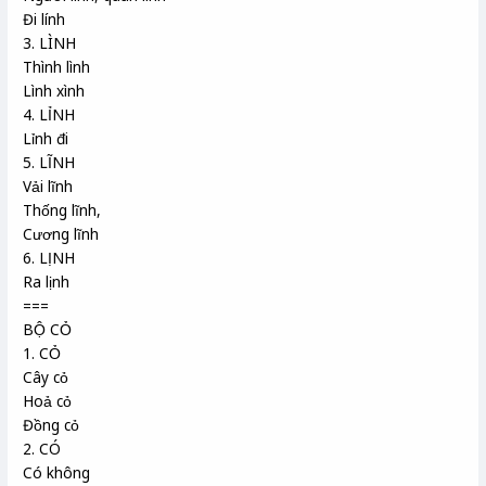
Đi lính
3. LÌNH
Thình lình
Lình xình
4. LỈNH
Lỉnh đi
5. LĨNH
Vải lĩnh
Thống lĩnh,
Cương lĩnh
6. LỊNH
Ra lịnh
===
BỘ CỎ
1. CỎ
Cây cỏ
Hoả cỏ
Đồng cỏ
2. CÓ
Có không