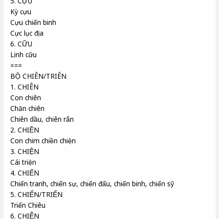
5. CỰU
Kỳ cựu
Cựu chiến binh
Cực lục địa
6. CỮU
Linh cữu
===
BỘ CHIÊN/TRIÊN
1. CHIÊN
Con chiên
Chăn chiên
Chiên dầu, chiên rắn
2. CHIỀN
Con chim chiền chiện
3. CHIỆN
Cái triện
4. CHIẾN
Chiến tranh, chiến sự, chiến đấu, chiến binh, chiến sỹ
5. CHIỂN/TRIỂN
Triển Chiêu
6. CHIỄN