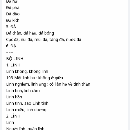
Đả nữ
Đả phá
Đả đảo
Đả kích
5. ĐÁ
Đá chân, đá hậụ, đá bóng
Cục đá, núi đá, mùi đá, tảng đá, nước đá
6. ĐẠ
===
BỘ LINH
1. LINH
Linh không, không linh
103 Một linh ba : không ở giữa
Linh nghiệm, linh ứng : có liên hệ về tinh thần
Linh tính, linh cảm
Linh hồn
Linh tinh, sao Linh tinh
Linh miêu, linh dương
2. LÍNH
Lính
Người lính, quân lính