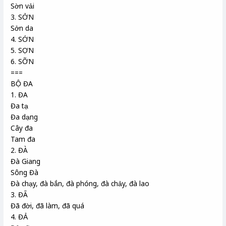
Sờn vải
3. SỞN
Sởn da
4. SỚN
5. SỢN
6. SỠN
===
BỘ ĐA
1. ĐA
Đa tạ
Đa dạng
Cây đa
Tam đa
2. ĐÀ
Đà Giang
Sông Đà
Đà chạy, đà bắn, đà phóng, đà chảy, đà lao
3. ĐÃ
Đã đời, đã làm, đã quá
4. ĐẢ