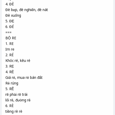
4. ĐÈ
Đè bẹp, đè nghiến, đè nát
Đè xuống
5. ĐẸ
6. ĐÉ
===
BỘ RE
1. RE
Im re
2. RÉ
Khóc ré, kêu ré
3. RẸ
4. RẺ
Giá rẻ, mua rẻ bán đắt
Rẻ rúng
5. RẼ
rẽ phải rẽ trái
lối rẽ, đường rẽ
6. RÈ
tiềng rè rè