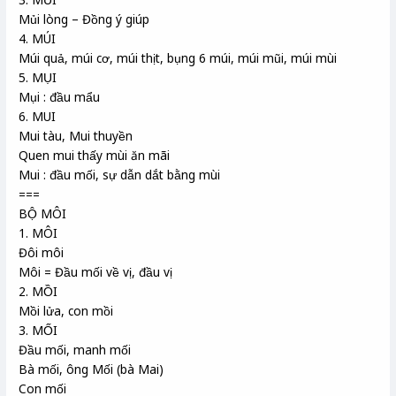
Mủi lòng – Đồng ý giúp
4. MÚI
Múi quả, múi cơ, múi thịt, bụng 6 múi, múi mũi, múi mùi
5. MỤI
Mụi : đầu mẩu
6. MUI
Mui tàu, Mui thuyền
Quen mui thấy mùi ăn mãi
Mui : đầu mối, sự dẫn dắt bằng mùi
===
BỘ MÔI
1. MÔI
Đôi môi
Môi = Đầu mối về vị, đầu vị
2. MỒI
Mồi lửa, con mồi
3. MỐI
Đầu mối, manh mối
Bà mối, ông Mối (bà Mai)
Con mối