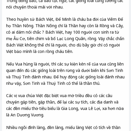
Trong đồng dao, ca dao tục ngữ, các giống loài cũng tương tác
nói chuyện thoải mái với nhau.
Theo huyền sử Bách Việt, Đế Minh là cháu ba đời của Viêm Đế
họ Thần Nông. Thần Nông chỉ là Thần hay còn là Rồng và Cây,
có ai dám nói chắc ? Bách Việt, hay 100 người con sinh ra từ
mẹ Âu Cơ, tiên chim và bố Lạc Long Quân, rồng. Vậy chắc chắn
Bách Việt không thể chỉ là người, cho dù bây giờ chỉ có người
Việt bảo mình là con rồng cháu tiên.
Nếu Vua hùng là người, thì các sự kiện kén rể của vua cũng liên
quan đến đủ các giống loài trên rừng và dưới biển khi Sơn Tinh
và Thuỷ Tinh đánh nhau. Để huy động các giống loài đánh nhau
như vậy, Sơn Tinh và Thuỷ Tinh có thể là thần thú.
Các vị vua chúa Việt đặc biệt vua mở triều đều có các câu
chuyện gặp tiên, gặp thần, để lại các sự tích, các địa danh và
các đền miếu thờ tiêu biểu là Gia Long, vua Lê Lợi, xa hơn nữa
là An Dương Vương.
Nhiều ngôi đình làng, đền làng, miếu làng Việt có tích về thần