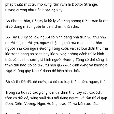
pháp thuật mật trú mở cổng rầm rầm là Doctor Strange,
tương đương như tiên hoặc đạo sỹ.
Bộ Phong thần, Đắc Kỷ là hồ ly và bảng phong thần toàn là các
vị có dòng máu người lai tiên, chim, thần thú.
Bộ Tây Du Ký có loại người có hình dáng pha trộn với thú như
người khỉ, người lợn, người nhện …, thú mà mang tinh thần
người như con ngựa Đường Tăng cưỡi, và các loại thần thú mà
lúc trong hang an tòan hay lúc bị Ngộ Không đánh thì là hình
thú, còn bình thường là hình người. Đường Tăng có thể cũng là
thần thú nào đó có điều tu nên giữ được định dạng và không bị
Ngộ Không gậy Như Ý đánh để hiện hình thôi.
Bộ sử thi Đẻ đất đẻ nước, có đủ các loại thần, tiên, người, thú.
Trong sự tích về các giống loài thì chim thú, cây cối, cóc ếch,
tôm cá đất đá, sống suối đều nói tiếng người, và cần thì đi gặp
được Diêm Vương, Ngọc Hoàng, trao đổi và kiện tục hết.