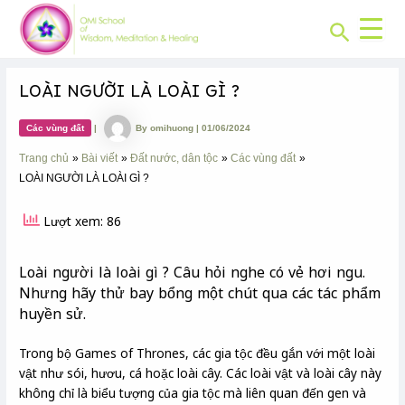
CHUYÊN
Skip
Post
MỤC:
Search
to
navigation
content
LOÀI NGƯỜI LÀ LOÀI GÌ ?
Các vùng đất
|
By
omihuong
|
01/06/2024
Trang chủ
Bài viết
Đất nước, dân tộc
Các vùng đất
LOÀI NGƯỜI LÀ LOÀI GÌ ?
Lượt xem: 86
Loài người là loài gì ? Câu hỏi nghe có vẻ hơi ngu.
Nhưng hãy thử bay bổng một chút qua các tác phẩm
huyền sử.
Trong bộ Games of Thrones, các gia tộc đều gắn với một loài
vật như sói, hươu, cá hoặc loài cây. Các loài vật và loài cây này
không chỉ là biểu tượng của gia tộc mà liên quan đến gen và