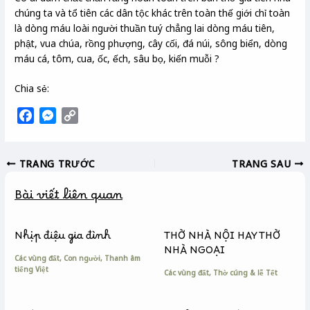
chúng ta và tổ tiên các dân tộc khác trên toàn thế giới chỉ toàn
là dòng máu loài người thuần tuý chẳng lai dòng máu tiên,
phật, vua chúa, rồng phượng, cây cối, đá núi, sông biển, dòng
máu cá, tôm, cua, ốc, ếch, sâu bọ, kiến muỗi ?
Chia sẻ:
F
M
C
a
e
o
c
s
p
TRANG TRƯỚC
TRANG SAU
e
s
y
b
e
L
Bài viết liên quan
o
n
i
o
g
n
k
e
k
Nhịp điệu gia đình
THỜ NHÀ NỘI HAY THỜ
r
NHÀ NGOẠI
Các vùng đất
,
Con người
,
Thanh âm
tiếng Việt
Các vùng đất
,
Thờ cúng & lễ Tết