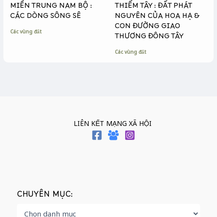
MIỀN TRUNG NAM BỘ :
THIỂM TÂY : ĐẤT PHÁT
CÁC DÒNG SÔNG SÊ
NGUYÊN CỦA HOA HẠ &
CON ĐƯỜNG GIAO
Các vùng đất
THƯƠNG ĐÔNG TÂY
Các vùng đất
LIÊN KẾT MẠNG XÃ HỘI
CHUYÊN MỤC: