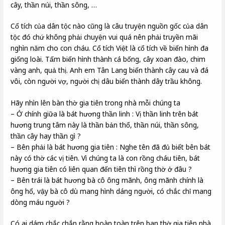
cây, thần núi, thần sông, …
Cổ tích của dân tộc nào cũng là câu truyện nguồn gốc của dân
tộc đó chứ không phải chuyện vui quá nên phải truyền mãi
nghìn năm cho con cháu. Cổ tích Việt là cổ tích về biến hình đa
giống loài. Tấm biến hình thành cá bống, cây xoan đào, chim
vàng anh, quả thị. Anh em Tân Lang biến thành cây cau và đá
vôi, còn người vợ, người chị dâu biến thành dây trầu không.
Hãy nhìn lên bàn thờ gia tiên trong nhà mỗi chúng ta
– Ở chính giữa là bát hương thần linh : Vị thần linh trên bát
hương trung tâm này là thần bản thổ, thần núi, thần sông,
thần cây hay thần gì ?
– Bên phải là bát hương gia tiên : Nghe tên đã đủ biết bên bát
này có thờ các vị tiên. Vì chúng ta là con rồng cháu tiên, bát
hương gia tiên có liên quan đến tiên thì rồng thờ ở đâu ?
– Bên trái là bát hương bà cô ông mãnh, ông mãnh chính là
ông hổ, vậy bà cô dù mang hình dáng người, có chắc chỉ mang
dòng máu người ?
Có ai dám chắc chắn rằng hoàn toàn trên ban thờ gia tiên nhà